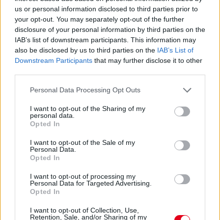
második negyedévben
us or personal information disclosed to third parties prior to
your opt-out. You may separately opt-out of the further
disclosure of your personal information by third parties on the
IAB’s list of downstream participants. This information may
also be disclosed by us to third parties on the
IAB’s List of
Downstream Participants
that may further disclose it to other
third parties.
Please note that this website/app uses one or more Google
Personal Data Processing Opt Outs
services and may gather and store information including but
not limited to your visit or usage behaviour. You may click to
I want to opt-out of the Sharing of my
personal data.
grant or deny consent to Google and its third-party tags to
Opted In
use your data for below specified purposes in below Google
consent section.
I want to opt-out of the Sale of my
Personal Data.
Opted In
5 órája
Kerékpáros világbajnokságra kvalifikálta magát Bottas az
I want to opt-out of processing my
Personal Data for Targeted Advertising.
F1-es nyári szünetben
Opted In
I want to opt-out of Collection, Use,
Retention, Sale, and/or Sharing of my