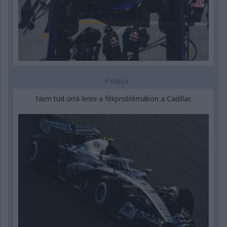
4 napja
Nem tud úrrá lenni a fékproblémákon a Cadillac