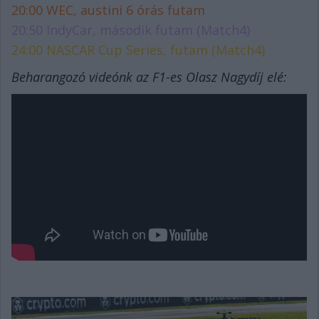
20:00 WEC, austini 6 órás futam
20:50 IndyCar, második futam (Match4)
24:00 NASCAR Cup Series, futam (Match4)
Beharangozó videónk az F1-es Olasz Nagydíj elé: