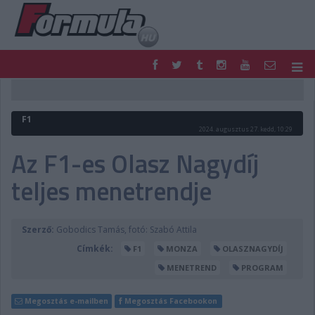
F1
PARC FERMÉ
FORMULA
MOTOR
F1
NEMZETKÖZI
HAZAI
2024. augusztus 27. kedd, 10:29
RETRO
EGYÉB
Az F1-es Olasz Nagydíj
PODCAST
SHOP
teljes menetrendje
LIVE
TIPPJÁTÉK
DIGITÁLIS MAGAZIN
PONTÁLLÁSOK
VERSENYNAPTÁRAK
Szerző:
Gobodics Tamás, fotó: Szabó Attila
Címkék:
F1
MONZA
OLASZNAGYDÍJ
MENETREND
PROGRAM
Megosztás e-mailben
Megosztás Facebookon