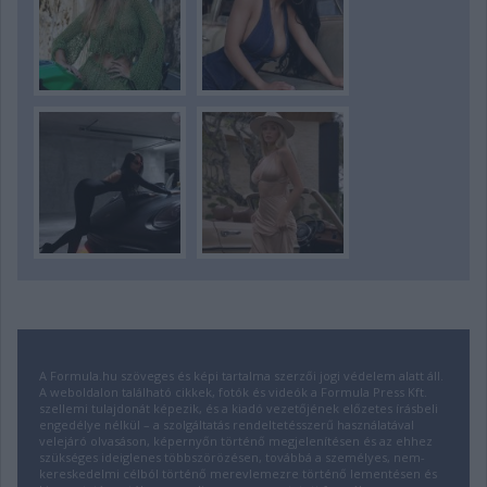
A Formula.hu szöveges és képi tartalma szerzői jogi védelem alatt áll.
A weboldalon található cikkek, fotók és videók a Formula Press Kft.
szellemi tulajdonát képezik, és a kiadó vezetőjének előzetes írásbeli
engedélye nélkül – a szolgáltatás rendeltetésszerű használatával
velejáró olvasáson, képernyőn történő megjelenítésen és az ehhez
szükséges ideiglenes többszörözésen, továbbá a személyes, nem-
kereskedelmi célból történő merevlemezre történő lementésen és