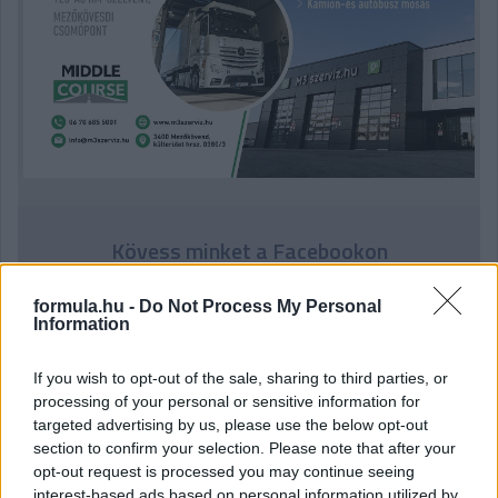
Kövess minket a Facebookon
formula.hu -
Do Not Process My Personal
Information
If you wish to opt-out of the sale, sharing to third parties, or
Parc Fermé
processing of your personal or sensitive information for
targeted advertising by us, please use the below opt-out
2 órája
section to confirm your selection. Please note that after your
opt-out request is processed you may continue seeing
Óriási bevétel-visszaesést könyvelhetett el az F1 a
interest-based ads based on personal information utilized by