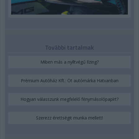
További tartalmak
Miben más a nyíltvégű lízing?
Prémium Autóház Kft.: Öt autómárka Hatvanban
Hogyan válasszunk megfelelő fénymásolópapírt?
Szerezz érettségit munka mellett!