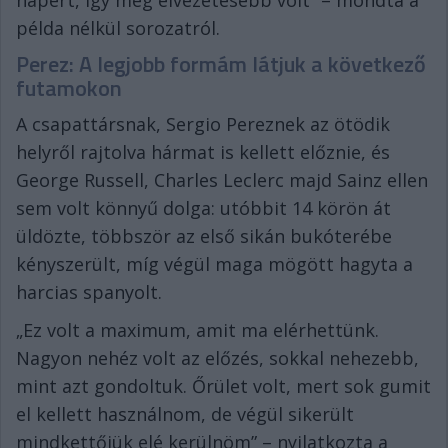
napért, így még élvezetesebb volt” – mondta a
példa nélkül sorozatról.
Perez: A legjobb formám látjuk a következő
futamokon
A csapattársnak, Sergio Pereznek az ötödik
helyről rajtolva hármat is kellett előznie, és
George Russell, Charles Leclerc majd Sainz ellen
sem volt könnyű dolga: utóbbit 14 körön át
üldözte, többször az első sikán bukóterébe
kényszerült, míg végül maga mögött hagyta a
harcias spanyolt.
„Ez volt a maximum, amit ma elérhettünk.
Nagyon nehéz volt az előzés, sokkal nehezebb,
mint azt gondoltuk. Őrület volt, mert sok gumit
el kellett használnom, de végül sikerült
mindkettőjük elé kerülnöm” – nyilatkozta a