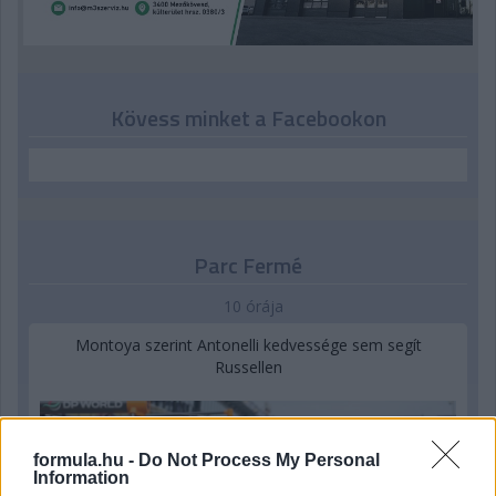
Kövess minket a Facebookon
Parc Fermé
10 órája
Montoya szerint Antonelli kedvessége sem segít
Russellen
formula.hu -
Do Not Process My Personal
Information