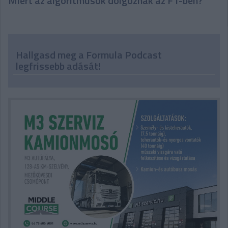
Miért az algoritmusok dolgoznak az F1-ben?
Hallgasd meg a Formula Podcast
legfrissebb adását!