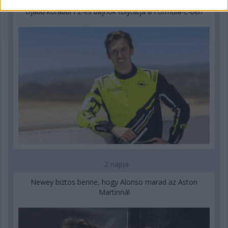
Újabb korábbi F2-es bajnok folytatja a Formula-E-ben
2 napja
Newey biztos benne, hogy Alonso marad az Aston
Martinnál