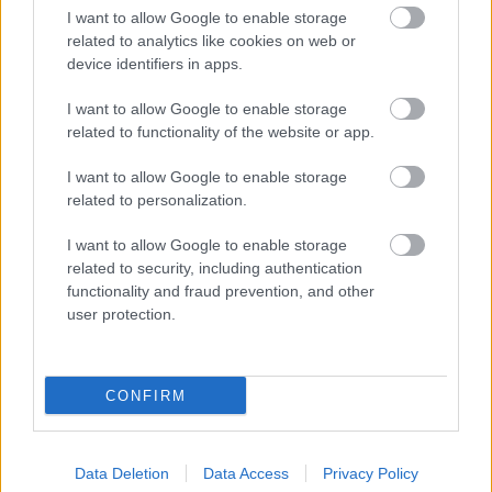
I want to allow Google to enable storage
related to analytics like cookies on web or
device identifiers in apps.
2 napja
Ilyen lehet a jövő F1-es szabályrendszere Domenicali
I want to allow Google to enable storage
szerint
related to functionality of the website or app.
I want to allow Google to enable storage
related to personalization.
I want to allow Google to enable storage
related to security, including authentication
functionality and fraud prevention, and other
user protection.
CONFIRM
Data Deletion
Data Access
Privacy Policy
2 napja