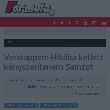
F1
PARC FERMÉ
FORMULA
MOTOR
F1
NEMZETKÖZI
HAZAI
2023. szeptember 3. vasárnap, 17:18
RETRO
EGYÉB
Verstappen: Hibába kellett
PODCAST
SHOP
kényszerítenem Sainzot
LIVE
TIPPJÁTÉK
DIGITÁLIS MAGAZIN
PONTÁLLÁSOK
VERSENYNAPTÁRAK
Szerző:
Strommer Benjamin, fotó: Red Bull Content Pool
Címkék:
REDBULL
VERSTAPPEN
PEREZ
OLASZNAGYDÍJ
Megosztás e-mailben
Megosztás Facebookon