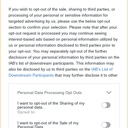
If you wish to opt-out of the sale, sharing to third parties, or
processing of your personal or sensitive information for
targeted advertising by us, please use the below opt-out
section to confirm your selection. Please note that after your
opt-out request is processed you may continue seeing
interest-based ads based on personal information utilized by
us or personal information disclosed to third parties prior to
your opt-out. You may separately opt-out of the further
disclosure of your personal information by third parties on the
1 napja
IAB’s list of downstream participants. This information may
Hakkinen megtartaná a Norris-Piastri párost a
also be disclosed by us to third parties on the
IAB’s List of
McLarennél, nem borítaná fel Verstappenért
Downstream Participants
that may further disclose it to other
third parties.
Please note that this website/app uses one or more Google
Personal Data Processing Opt Outs
services and may gather and store information including but
not limited to your visit or usage behaviour. You may click to
I want to opt-out of the Sharing of my
personal data.
grant or deny consent to Google and its third-party tags to
Opted In
use your data for below specified purposes in below Google
consent section.
I want to opt-out of the Sale of my
Personal Data.