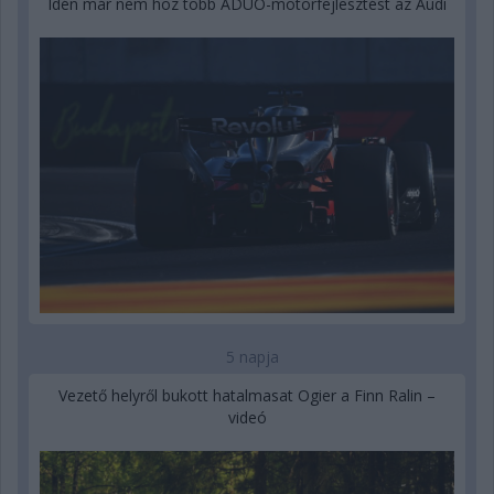
Idén már nem hoz több ADUO-motorfejlesztést az Audi
5 napja
Vezető helyről bukott hatalmasat Ogier a Finn Ralin –
videó