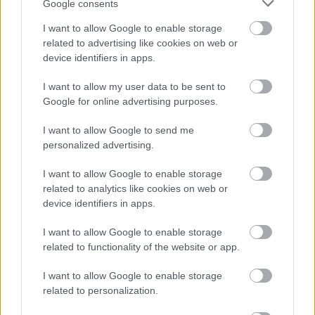
Google consents
22 órája
I want to allow Google to enable storage
„Lando és Oscar kapcsolata csak még erősebbé vált a
related to advertising like cookies on web or
tavalyi év után” – Stella
device identifiers in apps.
I want to allow my user data to be sent to
Google for online advertising purposes.
I want to allow Google to send me
personalized advertising.
I want to allow Google to enable storage
related to analytics like cookies on web or
device identifiers in apps.
I want to allow Google to enable storage
related to functionality of the website or app.
I want to allow Google to enable storage
1 napja
related to personalization.
Hamarosan leáll az idei F1-es fejlesztésekkel a Cadillac