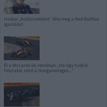
Hadjar „kultúrsokként” élte meg a Red Bullhoz
igazolást
Él a McLaren vb-reménye: „Ha úgy tudjuk
folytatni, mint a Hungaroringen…”