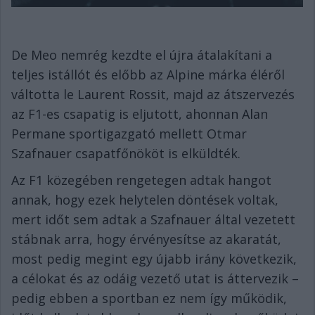
De Meo nemrég kezdte el újra átalakítani a
teljes istállót és előbb az Alpine márka éléről
váltotta le Laurent Rossit, majd az átszervezés
az F1-es csapatig is eljutott, ahonnan Alan
Permane sportigazgató mellett Otmar
Szafnauer csapatfőnököt is elküldték.
Az F1 közegében rengetegen adtak hangot
annak, hogy ezek helytelen döntések voltak,
mert időt sem adtak a Szafnauer által vezetett
stábnak arra, hogy érvényesítse az akaratát,
most pedig megint egy újabb irány következik,
a célokat és az odáig vezető utat is áttervezik –
pedig ebben a sportban ez nem így működik,