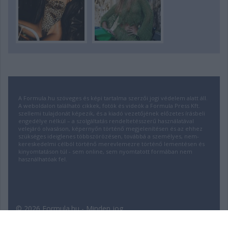
A Formula.hu szöveges és képi tartalma szerzői jogi védelem alatt áll.
A weboldalon található cikkek, fotók és videók a Formula Press Kft.
szellemi tulajdonát képezik, és a kiadó vezetőjének előzetes írásbeli
engedélye nélkül – a szolgáltatás rendeltetésszerű használatával
velejáró olvasáson, képernyőn történő megjelenítésen és az ehhez
szükséges ideiglenes többszörözésen, továbbá a személyes, nem-
kereskedelmi célból történő merevlemezre történő lementésen és
kinyomtatáson túl - sem online, sem nyomtatott formában nem
használhatóak fel.
© 2026 Formula.hu - Minden jog
fenntartva! | Fejlesztette:
insource.hu