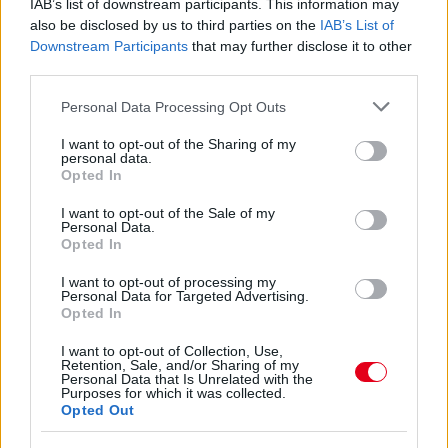
IAB’s list of downstream participants. This information may
also be disclosed by us to third parties on the
IAB’s List of
Downstream Participants
that may further disclose it to other
third parties.
21 órája
Please note that this website/app uses one or more Google
Personal Data Processing Opt Outs
services and may gather and store information including but
Domenicali: Több sprint lesz az F1-ben – de nem
not limited to your visit or usage behaviour. You may click to
I want to opt-out of the Sharing of my
mindenhol
personal data.
grant or deny consent to Google and its third-party tags to
Opted In
use your data for below specified purposes in below Google
consent section.
I want to opt-out of the Sale of my
Personal Data.
Opted In
I want to opt-out of processing my
Personal Data for Targeted Advertising.
Opted In
I want to opt-out of Collection, Use,
Retention, Sale, and/or Sharing of my
Personal Data that Is Unrelated with the
Purposes for which it was collected.
Opted Out