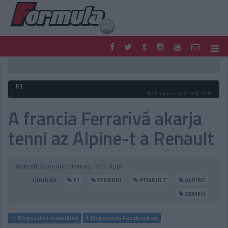
F1
PARC FERMÉ
FORMULA
MOTOR
F1
NEMZETKÖZI
HAZAI
2023. augusztus 8. kedd, 10:38
RETRO
EGYÉB
A francia Ferrarivá akarja
PODCAST
SHOP
tenni az Alpine-t a Renault
LIVE
TIPPJÁTÉK
DIGITÁLIS MAGAZIN
PONTÁLLÁSOK
VERSENYNAPTÁRAK
Szerző:
Gobodics Tamás, fotó: dppi
Címkék:
F1
FERRARI
RENAULT
ALPINE
DEMEO
Megosztás e-mailben
Megosztás Facebookon