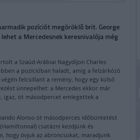
harmadik pozíciót megöröklő brit. George
: lehet a Mercedesnek keresnivalója még
artolt a Szaúd-Arábiai Nagydíjon Charles
 ebben a pozícióban haladt, amíg a felzárkózó
végén felcsillant a remény, hogy egy külső
ezést ünnepelhet: a Mercedes ekkor már
, igaz, öt másodpercet emlegettek a
Fernando Alonso öt másodperces időbüntetést
(Hamiltonnal) csatázni kezdjünk és
m, hogy óvjuk az abroncsokat, maradjunk