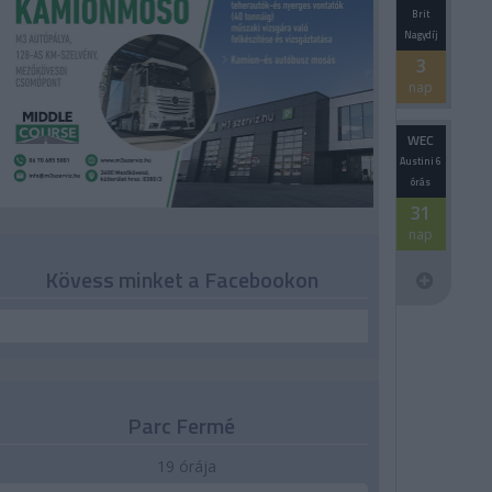
Brit
Nagydíj
3
nap
WEC
Austini 6
órás
31
nap
Kövess minket a Facebookon
Parc Fermé
19 órája