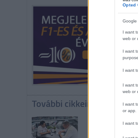
Opted 
Google 
I want t
web or d
I want t
purpose
I want 
I want t
web or d
További cikkeink a témába
I want t
or app.
I want t
I want t