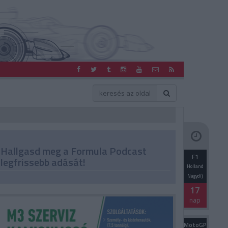
Hallgasd meg a Formula Podcast
F1
legfrissebb adását!
Holland
Nagydíj
17
nap
MotoGP