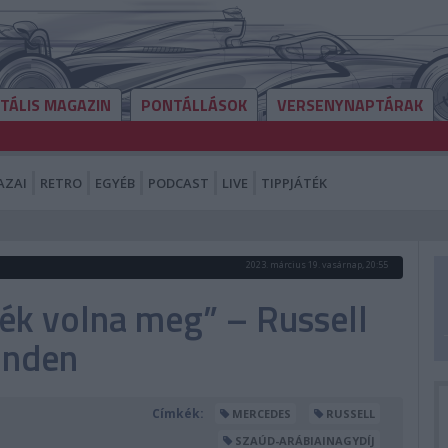
ITÁLIS MAGAZIN
PONTÁLLÁSOK
VERSENYNAPTÁRAK
AZAI
RETRO
EGYÉB
PODCAST
LIVE
TIPPJÁTÉK
2023. március 19. vasárnap, 20:55
ék volna meg” – Russell
inden
Címkék:
MERCEDES
RUSSELL
SZAÚD-ARÁBIAINAGYDÍJ