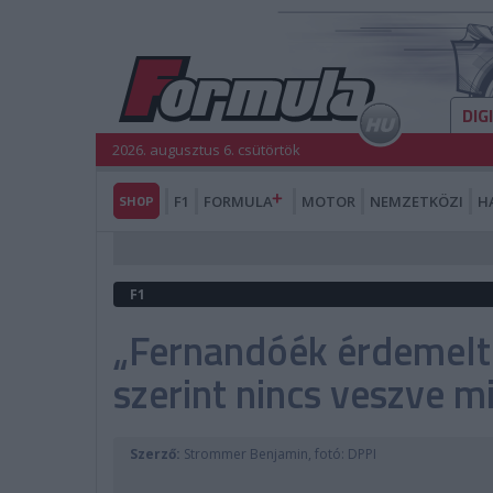
DIG
2026. augusztus 6. csütörtök
SHOP
F1
FORMULA
MOTOR
NEMZETKÖZI
H
F1
„Fernandóék érdemelt
szerint nincs veszve m
Szerző:
Strommer Benjamin, fotó: DPPI