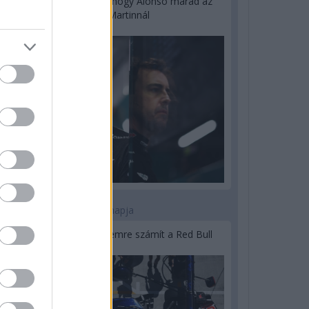
Newey biztos benne, hogy Alonso marad az
Aston Martinnál
2 napja
Lassuló fejlesztési ütemre számít a Red Bull