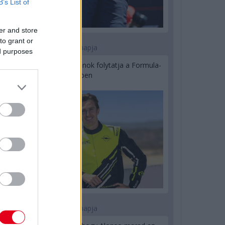
B’s List of
er and store
to grant or
1 napja
ed purposes
Újabb korábbi F2-es bajnok folytatja a Formula-
E-ben
2 napja