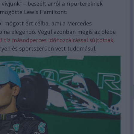
vívjunk” – beszélt arról a riportereknek
k mögötte Lewis Hamiltont.
ol mögött ért célba, ami a Mercedes
volna elegendő. Végül azonban mégis az ölébe
l tíz másodperces időhozzáírással sújtották
,
ényen és sportszerűen vett tudomásul.