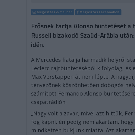
Megosztás e-mailben
Megosztás Facebookon
Erősnek tartja Alonso büntetését a 
Russell bizakodó Szaúd-Arábia után
idén.
A Mercedes fiatalja harmadik helyről st
Leclerc rajtbüntetéséből kifolyólag, és
Max Verstappen át nem lépte. A nagydíj 
tényezőnek köszönhetően dobogós hely
számított Fernando Alonso büntetésére
csapatrádión.
„Nagy volt a zavar, mivel azt hittük, 
fog kapni, én pedig nem akartam, hogy 
mindketten bukjunk miatta. Azt akarta