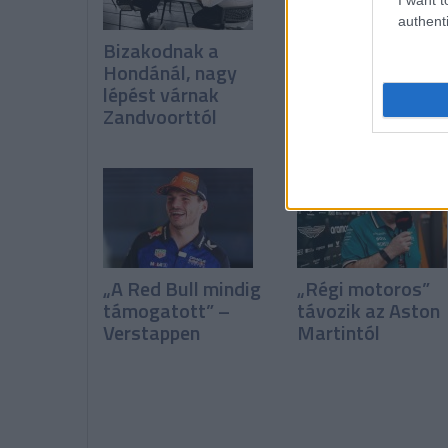
authenti
Bizakodnak a
Miért tud
Hondánál, nagy
folyamatosan íg
lépést várnak
fejleszteni a
Zandvoorttól
Ferrari?
„A Red Bull mindig
„Régi motoros”
támogatott” –
távozik az Aston
Verstappen
Martintól