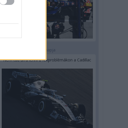
2 napja
Nem tud úrrá lenni a fékproblémákon a Cadillac