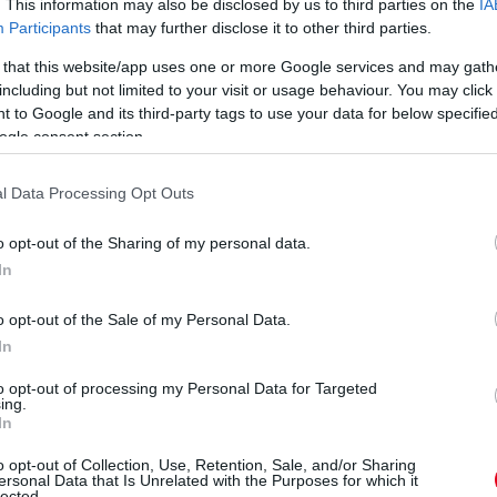
ámára
. This information may also be disclosed by us to third parties on the
IA
Participants
that may further disclose it to other third parties.
 helyezést fog szerezni már az évad második
 that this website/app uses one or more Google services and may gath
, mint a Ferrari –, a nem várt eredmény pedig
including but not limited to your visit or usage behaviour. You may click 
 to Google and its third-party tags to use your data for below specifi
ogle consent section.
. Nagyobb a különbség köztük és a mezőny
Mercedes 2014-es fölénye óta. Ez egy komoly
l Data Processing Opt Outs
hogy a télen nem helyes döntéseket hoztunk,
uk nyerni a teljesítmény egy részét, mint az
o opt-out of the Sharing of my personal data.
In
bajnoki címért akarunk harcolni, de
o opt-out of the Sale of my Personal Data.
unk összpontosítani és helyrehozzuk az
In
ell, hogy a Mercedesnek lehet még
to opt-out of processing my Personal Data for Targeted
ing.
In
eted az alábbi gombokkal:
o opt-out of Collection, Use, Retention, Sale, and/or Sharing
ersonal Data that Is Unrelated with the Purposes for which it
lected.