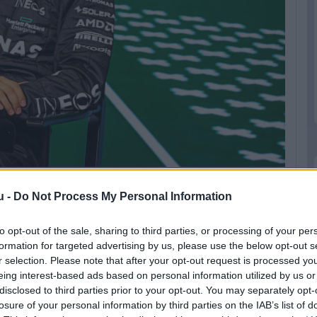
u -
Do Not Process My Personal Information
lynek is. Úgy gondolom, Fernando büntetése
to opt-out of the sale, sharing to third parties, or processing of your per
 a dobogós helyezést, de elfogadom
formation for targeted advertising by us, please use the below opt-out s
zkodni” – folytatta Russell, aki a büntetés
r selection. Please note that after your opt-out request is processed y
ós ceremóniáról lemaradt, de a hivatalos
eing interest-based ads based on personal information utilized by us or
disclosed to third parties prior to your opt-out. You may separately opt-
so helyett.
losure of your personal information by third parties on the IAB’s list of