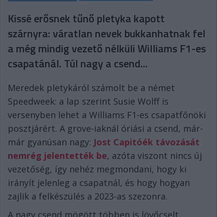
Kissé erősnek tűnő pletyka kapott
szárnyra: váratlan nevek bukkanhatnak fel
a még mindig vezető nélküli Williams F1-es
csapatánál. Túl nagy a csend...
Meredek pletykáról számolt be a német
Speedweek: a lap szerint Susie Wolff is
versenyben lehet a Williams F1-es csapatfőnöki
posztjárért. A grove-iaknál óriási a csend, már-
már gyanúsan nagy:
Jost Capitóék távozását
nemrég jelentették be
, azóta viszont nincs új
vezetőség, így nehéz megmondani, hogy ki
irányít jelenleg a csapatnál, és hogy hogyan
zajlik a felkészülés a 2023-as szezonra.
A nagy csend mögött többen is lövőcselt