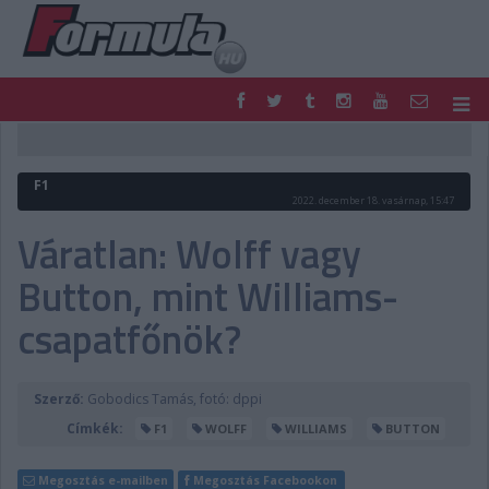
F1
PARC FERMÉ
FORMULA
MOTOR
F1
NEMZETKÖZI
HAZAI
2022. december 18. vasárnap, 15:47
RETRO
EGYÉB
Váratlan: Wolff vagy
PODCAST
SHOP
Button, mint Williams-
LIVE
TIPPJÁTÉK
DIGITÁLIS MAGAZIN
PONTÁLLÁSOK
csapatfőnök?
VERSENYNAPTÁRAK
Szerző:
Gobodics Tamás, fotó: dppi
Címkék:
F1
WOLFF
WILLIAMS
BUTTON
Megosztás e-mailben
Megosztás Facebookon