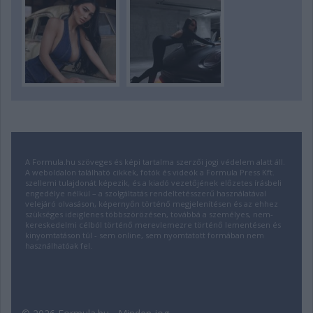
A Formula.hu szöveges és képi tartalma szerzői jogi védelem alatt áll.
A weboldalon található cikkek, fotók és videók a Formula Press Kft.
szellemi tulajdonát képezik, és a kiadó vezetőjének előzetes írásbeli
engedélye nélkül – a szolgáltatás rendeltetésszerű használatával
velejáró olvasáson, képernyőn történő megjelenítésen és az ehhez
szükséges ideiglenes többszörözésen, továbbá a személyes, nem-
kereskedelmi célból történő merevlemezre történő lementésen és
kinyomtatáson túl - sem online, sem nyomtatott formában nem
használhatóak fel.