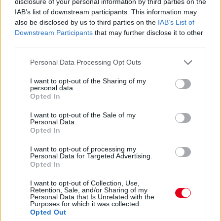
disclosure of your personal information by third parties on the
IAB’s list of downstream participants. This information may
also be disclosed by us to third parties on the
IAB’s List of
Downstream Participants
that may further disclose it to other
third parties.
Please note that this website/app uses one or more Google
Personal Data Processing Opt Outs
services and may gather and store information including but
14 órája
not limited to your visit or usage behaviour. You may click to
I want to opt-out of the Sharing of my
personal data.
grant or deny consent to Google and its third-party tags to
Opted In
Sajtó: Az Aston Martintól érkezik Lambiase utódja a Red
use your data for below specified purposes in below Google
Bullhoz?
consent section.
I want to opt-out of the Sale of my
Personal Data.
Opted In
I want to opt-out of processing my
Personal Data for Targeted Advertising.
Opted In
I want to opt-out of Collection, Use,
Retention, Sale, and/or Sharing of my
Personal Data that Is Unrelated with the
Purposes for which it was collected.
Opted Out