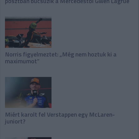
posztban búcsúzik a Mercedestől Gwen Lagrue
Norris figyelmeztet: „Még nem hoztuk ki a
maximumot”
Miért karolt fel Verstappen egy McLaren-
juniort?