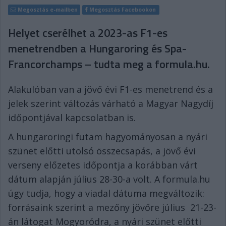
Megosztás e-mailben
Megosztás Facebookon
Helyet cserélhet a 2023-as F1-es
menetrendben a Hungaroring és Spa-
Francorchamps – tudta meg a formula.hu.
Alakulóban van a jövő évi F1-es menetrend és a
jelek szerint változás várható a Magyar Nagydíj
időpontjával kapcsolatban is.
A hungaroringi futam hagyományosan a nyári
szünet előtti utolsó összecsapás, a jövő évi
verseny előzetes időpontja a korábban várt
dátum alapján július 28-30-a volt. A formula.hu
úgy tudja, hogy a viadal dátuma megváltozik:
forrásaink szerint a mezőny jövőre július
21-23-
án látogat Mogyoródra, a nyári szünet előtti