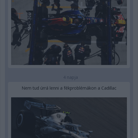
4 napja
Nem tud úrrá lenni a fékproblémákon a Cadillac