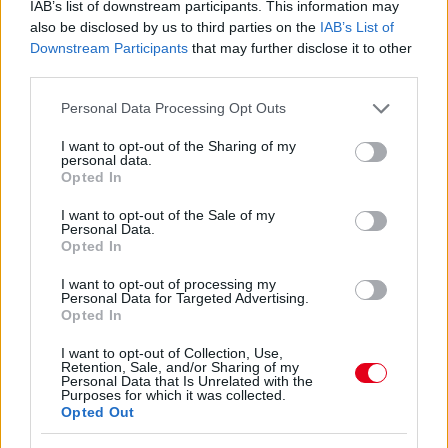
IAB’s list of downstream participants. This information may
also be disclosed by us to third parties on the
IAB’s List of
5 órája
Downstream Participants
that may further disclose it to other
third parties.
Óriási bevétel-visszaesést könyvelhetett el az F1 a
második negyedévben
Please note that this website/app uses one or more Google
Personal Data Processing Opt Outs
services and may gather and store information including but
not limited to your visit or usage behaviour. You may click to
I want to opt-out of the Sharing of my
personal data.
grant or deny consent to Google and its third-party tags to
Opted In
use your data for below specified purposes in below Google
consent section.
I want to opt-out of the Sale of my
Personal Data.
Opted In
I want to opt-out of processing my
Personal Data for Targeted Advertising.
Opted In
I want to opt-out of Collection, Use,
Retention, Sale, and/or Sharing of my
Personal Data that Is Unrelated with the
Purposes for which it was collected.
Opted Out
8 órája