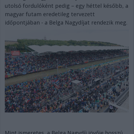
utolsó fordulóként pedig – egy héttel később, a
magyar futam eredetileg tervezett
időpontjában - a Belga Nagydíjat rendezik meg.
Mint ismeretes, a Belga Nagydíj jövője hosszú