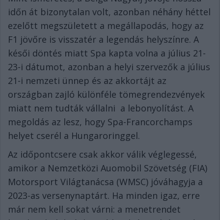
időn át bizonytalan volt, azonban néhány héttel
ezelőtt megszületett a megállapodás, hogy az
F1 jövőre is visszatér a legendás helyszínre. A
késői döntés miatt Spa kapta volna a július 21-
23-i dátumot, azonban a helyi szervezők a július
21-i nemzeti ünnep és az akkortájt az
országban zajló különféle tömegrendezvények
miatt nem tudták vállalni
a lebonyolítást. A
megoldás az lesz, hogy Spa-Francorchamps
helyet cserél a Hungaroringgel.
Az időpontcsere csak akkor válik véglegessé,
amikor a Nemzetközi Auomobil Szövetség (FIA)
Motorsport Világtanácsa (WMSC) jóváhagyja a
2023-as versenynaptárt. Ha minden igaz, erre
már nem kell sokat várni: a menetrendet