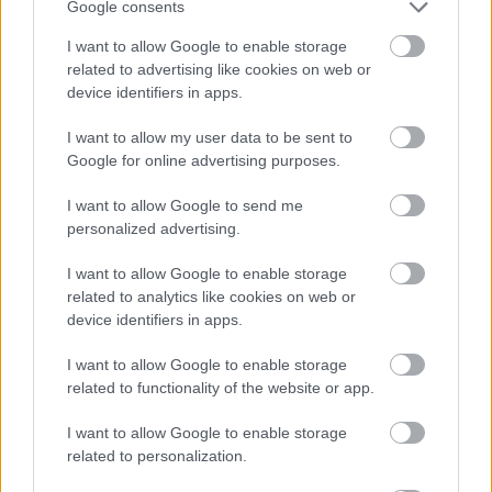
Kerékpáros világbajnokságra kvalifikálta magát Bottas az
Google consents
F1-es nyári szünetben
I want to allow Google to enable storage
related to advertising like cookies on web or
device identifiers in apps.
I want to allow my user data to be sent to
Google for online advertising purposes.
I want to allow Google to send me
personalized advertising.
I want to allow Google to enable storage
related to analytics like cookies on web or
device identifiers in apps.
I want to allow Google to enable storage
related to functionality of the website or app.
1 napja
I want to allow Google to enable storage
Montoya szerint Antonelli kedvessége sem segít
related to personalization.
Russellen