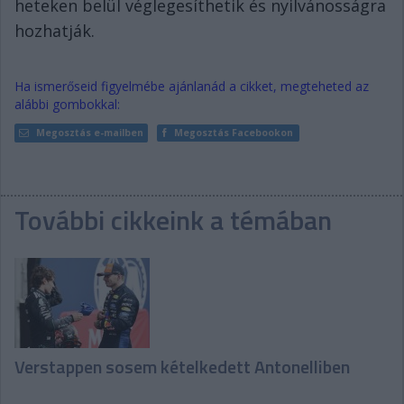
heteken belül véglegesíthetik és nyilvánosságra
hozhatják.
Ha ismerőseid figyelmébe ajánlanád a cikket, megteheted az
alábbi gombokkal:
Megosztás e-mailben
Megosztás Facebookon
További cikkeink a témában
Verstappen sosem kételkedett Antonelliben