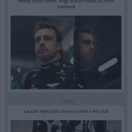
Newey biztos benne, hogy Alonso marad az Aston
Martinnál
4 napja
Lassuló fejlesztési ütemre számít a Red Bull