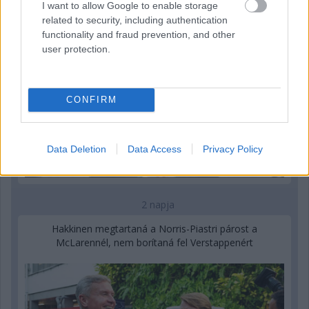
I want to allow Google to enable storage
related to security, including authentication
functionality and fraud prevention, and other
user protection.
CONFIRM
Data Deletion
Data Access
Privacy Policy
2 napja
Hakkinen megtartaná a Norris-Piastri párost a
McLarennél, nem borítaná fel Verstappenért