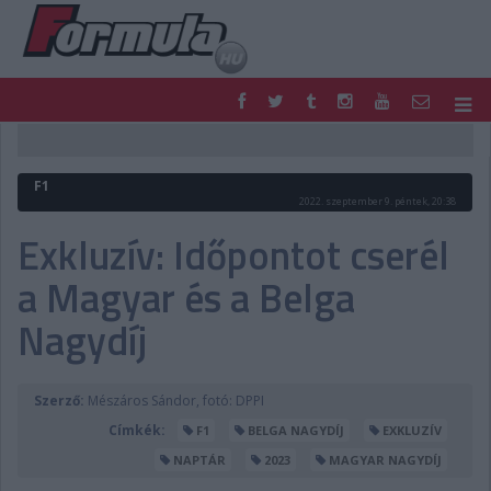
F1
PARC FERMÉ
FORMULA
MOTOR
F1
NEMZETKÖZI
HAZAI
2022. szeptember 9. péntek, 20:38
RETRO
EGYÉB
Exkluzív: Időpontot cserél
PODCAST
SHOP
a Magyar és a Belga
LIVE
TIPPJÁTÉK
DIGITÁLIS MAGAZIN
PONTÁLLÁSOK
Nagydíj
VERSENYNAPTÁRAK
Szerző:
Mészáros Sándor, fotó: DPPI
Címkék:
F1
BELGA NAGYDÍJ
EXKLUZÍV
NAPTÁR
2023
MAGYAR NAGYDÍJ