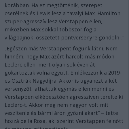
korábban. Ha ez megtörténik, szerepet
cserélnek és Lewis lesz a tavalyi Max. Hamilton
szuper-agresszív lesz Verstappen ellen,
miközben Max sokkal többször fog a
világbajnoki összetett pontversenyre gondolni.”
„Egészen más Verstappent fogunk látni. Nem
hinném, hogy Max azért harcolt más módon
Leclerc ellen, mert olyan sok éven át
gokartoztak volna együtt. Emlékezzünk a 2019-
es Osztrák Nagydíjra. Akkor is ugyanezt a két
versenyzőt láthattuk egymás ellen menni és
Verstappen elképesztően agresszíven terelte ki
Leclerc-t. Akkor még nem nagyon volt mit
veszítenie és bármi áron győzni akart” – tette
hozzá de la Rosa, aki szerint Verstappen felnőtt