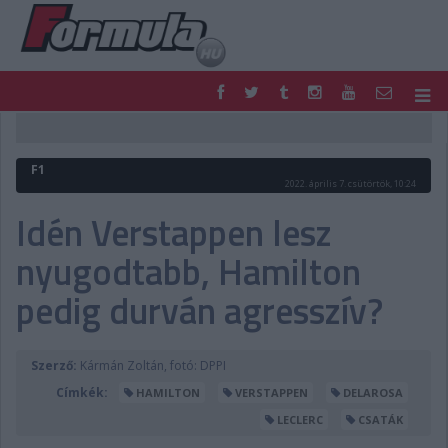
F1
PARC FERMÉ
FORMULA
MOTOR
F1
NEMZETKÖZI
HAZAI
2022. április 7. csütörtök, 10:24
RETRO
EGYÉB
Idén Verstappen lesz
PODCAST
SHOP
nyugodtabb, Hamilton
LIVE
TIPPJÁTÉK
DIGITÁLIS MAGAZIN
PONTÁLLÁSOK
pedig durván agresszív?
VERSENYNAPTÁRAK
Szerző:
Kármán Zoltán, fotó: DPPI
Címkék:
HAMILTON
VERSTAPPEN
DELAROSA
LECLERC
CSATÁK