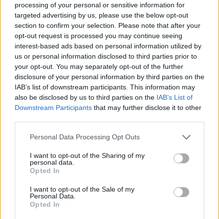
processing of your personal or sensitive information for
targeted advertising by us, please use the below opt-out
3 órája
section to confirm your selection. Please note that after your
opt-out request is processed you may continue seeing
Sajtó: Az Aston Martintól érkezik Lambiase utódja a Red
interest-based ads based on personal information utilized by
Bullhoz?
us or personal information disclosed to third parties prior to
your opt-out. You may separately opt-out of the further
disclosure of your personal information by third parties on the
IAB’s list of downstream participants. This information may
also be disclosed by us to third parties on the
IAB’s List of
Downstream Participants
that may further disclose it to other
third parties.
Please note that this website/app uses one or more Google
Personal Data Processing Opt Outs
services and may gather and store information including but
not limited to your visit or usage behaviour. You may click to
I want to opt-out of the Sharing of my
personal data.
grant or deny consent to Google and its third-party tags to
Opted In
use your data for below specified purposes in below Google
consent section.
I want to opt-out of the Sale of my
Personal Data.
Opted In
8 órája