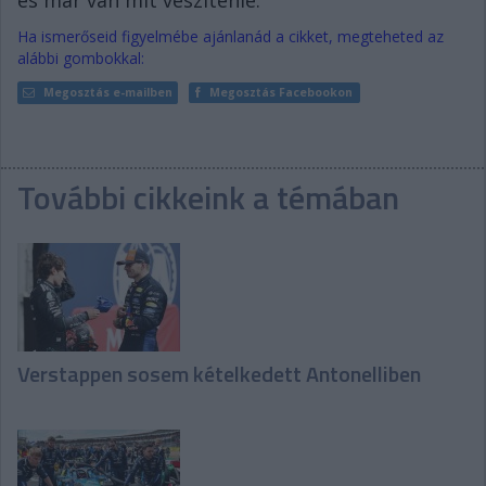
és már van mit veszítenie.
Ha ismerőseid figyelmébe ajánlanád a cikket, megteheted az
alábbi gombokkal:
Megosztás e-mailben
Megosztás Facebookon
További cikkeink a témában
Verstappen sosem kételkedett Antonelliben