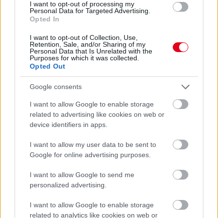
I want to opt-out of processing my
Óriási bevétel-visszaesést könyvelhetett el az F1 a
Personal Data for Targeted Advertising.
második negyedévben
Opted In
I want to opt-out of Collection, Use,
Retention, Sale, and/or Sharing of my
Personal Data that Is Unrelated with the
Purposes for which it was collected.
Opted Out
Google consents
I want to allow Google to enable storage
related to advertising like cookies on web or
device identifiers in apps.
I want to allow my user data to be sent to
Google for online advertising purposes.
10 órája
I want to allow Google to send me
personalized advertising.
Kerékpáros világbajnokságra kvalifikálta magát Bottas az
F1-es nyári szünetben
I want to allow Google to enable storage
related to analytics like cookies on web or