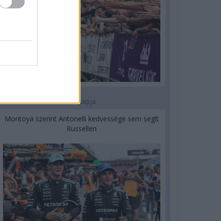
1 napja
Montoya szerint Antonelli kedvessége sem segít
Russellen