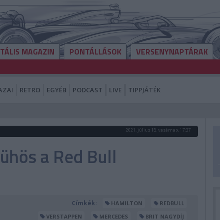
ITÁLIS MAGAZIN
PONTÁLLÁSOK
VERSENYNAPTÁRAK
AZAI
RETRO
EGYÉB
PODCAST
LIVE
TIPPJÁTÉK
2021. július 18. vasárnap, 17:37
ühös a Red Bull
Címkék:
HAMILTON
REDBULL
VERSTAPPEN
MERCEDES
BRIT NAGYDÍJ