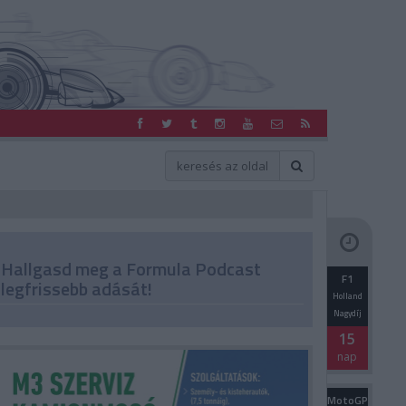
Hallgasd meg a Formula Podcast
F1
legfrissebb adását!
Holland
Nagydíj
15
nap
MotoGP