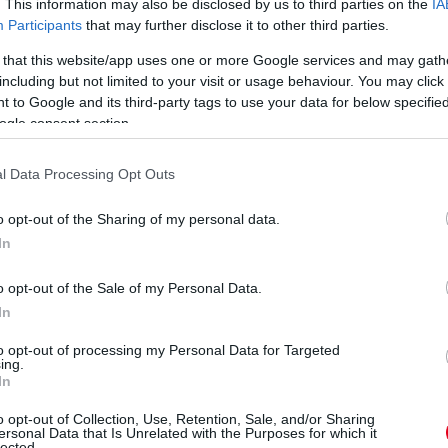
. This information may also be disclosed by us to third parties on the
IA
Participants
that may further disclose it to other third parties.
 that this website/app uses one or more Google services and may gath
including but not limited to your visit or usage behaviour. You may click 
 to Google and its third-party tags to use your data for below specifi
ogle consent section.
l Data Processing Opt Outs
o opt-out of the Sharing of my personal data.
In
n
o opt-out of the Sale of my Personal Data.
In
to opt-out of processing my Personal Data for Targeted
ing.
In
o opt-out of Collection, Use, Retention, Sale, and/or Sharing
ersonal Data that Is Unrelated with the Purposes for which it
lected.