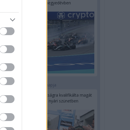
a második negyedévben
1 napja
Kerékpáros világbajnokságra kvalifikálta magát
Bottas az F1-es nyári szünetben