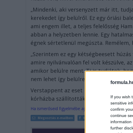
„Mindenki, aki versenyzett már itt, tu
kerekedet így belülről. Ez egy óriási bal
ami engem illet, a teljes felelősség Ham
abban a helyzetben lennie. Egy hatalmas
égnek sértetlenül megúszta. Remélem, h
„Szerintem ez egy kétségbeesett húzás v
amire nyilvánvalóan fel volt készülve, 
amikor belülre ment. Ti is tudjátok, ho
nem lehet így belülre tenni a kerekedet,
formula.h
Verstappent az eset miatt először a pál
If you wish 
kórházba szállították további vizsgálat
sensitive in
Ha ismerőseid figyelmébe ajánlanád a cikket, megteh
confirm you
continue se
Megosztás e-mailben
Megosztás Facebookon
information 
further disc