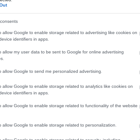
Verstappen sosem
Vowles: Még nem
Out
s
kételkedett
látszanak a pozitív
Antonelliben
változások
consents
o allow Google to enable storage related to advertising like cookies on
evice identifiers in apps.
o allow my user data to be sent to Google for online advertising
s.
to allow Google to send me personalized advertising.
Miért karolt fel
Binotto: Elégedett
Verstappen egy
vagyok, de nem
o allow Google to enable storage related to analytics like cookies on
McLaren-juniort?
boldog
evice identifiers in apps.
o allow Google to enable storage related to functionality of the website
o allow Google to enable storage related to personalization.
o allow Google to enable storage related to security, including