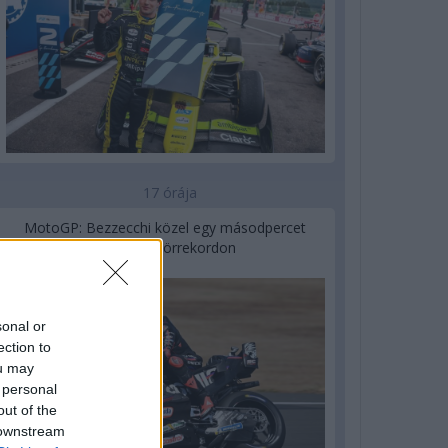
17 órája
MotoGP: Bezzecchi közel egy másodpercet
javított a körrekordon
sonal or
ection to
ou may
 personal
out of the
 downstream