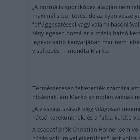
„A normális sportkódex alapján nem leh
maximális büntetés, de az ilyen veszély
felfüggesztéssel vagy valami hasonlóval
ténylegesen hozzá ér a másik hátsó kere
leggyorsabb kanyarjában már nem lehet
viselkedés” – mondta Marko.
Természetesen felvetették számára azt 
hibásnak, ám Marko szimplán vaknak nev
„A visszajátszások elég világosan megmu
hátsó kerekünknek, és a falba küldte Ve
A csapatfőnök Christian Horner sem vol
húzás volt, mivel elkerülhető lett volna 