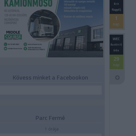
Brit
Nagydíj
1
nap
WEC
Austini 6
órás
29
nap
Kövess minket a Facebookon
Parc Fermé
1 órája