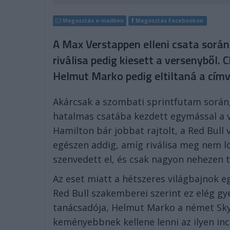
Megosztás e-mailben
Megosztás Facebookon
A Max Verstappen elleni csata során 
riválisa pedig kiesett a versenyből.
Helmut Marko pedig eltiltaná a cím
Akárcsak a szombati sprintfutam során,
hatalmas csatába kezdett egymással a vi
Hamilton bár jobbat rajtolt, a Red Bull
egészen addig, amíg riválisa meg nem l
szenvedett el, és csak nagyon nehezen 
Az eset miatt a hétszeres világbajnok 
Red Bull szakemberei szerint ez elég gy
tanácsadója, Helmut Marko a német Sky-
keményebbnek kellene lenni az ilyen inc