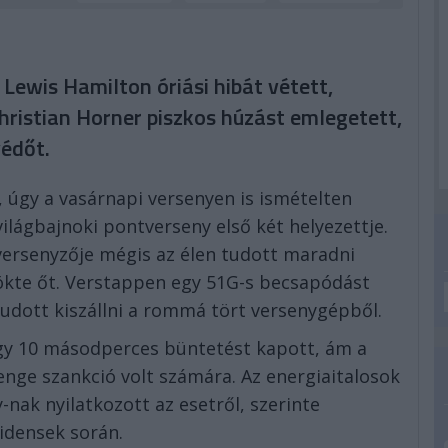
Lewis Hamilton óriási hibát vétett,
 Christian Horner piszkos húzást emlegetett,
védőt.
 úgy a vasárnapi versenyen is ismételten
lágbajnoki pontverseny első két helyezettje.
 versenyzője mégis az élen tudott maradni
ökte őt. Verstappen egy 51G-s becsapódást
tudott kiszállni a rommá tört versenygépből.
egy 10 másodperces büntetést kapott, ám a
enge szankció volt számára. Az energiaitalosok
nak nyilatkozott az esetről, szerinte
idensek során.