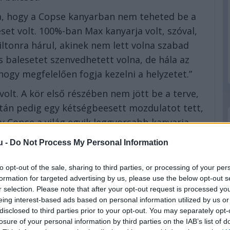
dja, hogy a Copse kanyarban nem teheted be a
eset volt. 100%-ban Max kanyarja volt, szóval,
iltonra hárul, akinek nem lett volna szabad
 balesetet szenvedhetett volna, de hála az
ogy megfelelően fogja kezelni a helyzetet.”
olt. A kör első részében nem jött be a terve,
aztán pedig egy kétségbeesett mozdulatot tett,
gy Copse a világ egyik leggyorsabb kanyarja,
 ez egy piszkos manőver volt.”
u -
Do Not Process My Personal Information
yakórházba szállították, azóta pedig egy helyi
to opt-out of the sale, sharing to third parties, or processing of your per
ok miatt.
formation for targeted advertising by us, please use the below opt-out s
eted az alábbi gombokkal:
r selection. Please note that after your opt-out request is processed y
eing interest-based ads based on personal information utilized by us or
disclosed to third parties prior to your opt-out. You may separately opt-
losure of your personal information by third parties on the IAB’s list of