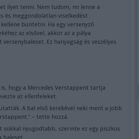
et ilyet tenni. Nem tudom, mi lenne a
es és meggondolatlan viselkedést
 kellene büntetni. Ha egy versenyző
kéhez az elsővel, akkor az a pálya
 versenybaleset. Ez hanyagság és veszélyes
is, hogy a Mercedes Verstappent tartja
ezte az ellenfeleket.
tatták. A bal első kerekével neki ment a jobb
rstappent.” – tette hozzá.
t sokkal nyugodtabb, szerinte ez egy piszkos
a baleset.