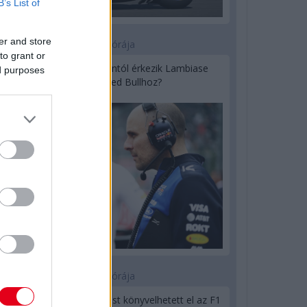
B’s List of
er and store
18 órája
to grant or
Sajtó: Az Aston Martintól érkezik Lambiase
ed purposes
utódja a Red Bullhoz?
23 órája
Óriási bevétel-visszaesést könyvelhetett el az F1