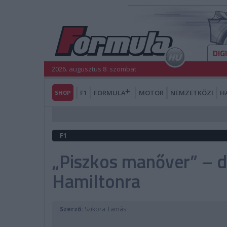
DIG
2026. augusztus 8. szombat
SHOP
F1
FORMULA
MOTOR
NEMZETKÖZI
H
F1
„Piszkos manőver” – d
Hamiltonra
Szerző:
Szikora Tamás