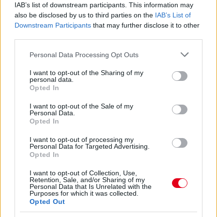
IAB’s list of downstream participants. This information may
also be disclosed by us to third parties on the
IAB’s List of
Downstream Participants
that may further disclose it to other
third parties.
11 órája
Please note that this website/app uses one or more Google
Personal Data Processing Opt Outs
Óriási bevétel-visszaesést könyvelhetett el az F1 a
services and may gather and store information including but
második negyedévben
not limited to your visit or usage behaviour. You may click to
I want to opt-out of the Sharing of my
personal data.
grant or deny consent to Google and its third-party tags to
Opted In
use your data for below specified purposes in below Google
consent section.
I want to opt-out of the Sale of my
Personal Data.
Opted In
I want to opt-out of processing my
Personal Data for Targeted Advertising.
Opted In
I want to opt-out of Collection, Use,
Retention, Sale, and/or Sharing of my
Personal Data that Is Unrelated with the
Purposes for which it was collected.
Opted Out