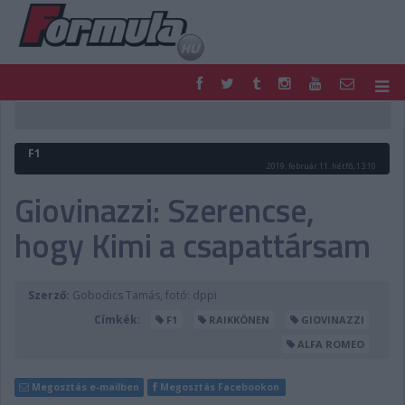
F1
PARC FERMÉ
FORMULA
MOTOR
F1
NEMZETKÖZI
HAZAI
2019. február 11. hétfő, 13:10
RETRO
EGYÉB
Giovinazzi: Szerencse,
PODCAST
SHOP
hogy Kimi a csapattársam
LIVE
TIPPJÁTÉK
DIGITÁLIS MAGAZIN
PONTÁLLÁSOK
VERSENYNAPTÁRAK
Szerző:
Gobodics Tamás, fotó: dppi
Címkék:
F1
RAIKKÖNEN
GIOVINAZZI
ALFA ROMEO
Megosztás e-mailben
Megosztás Facebookon