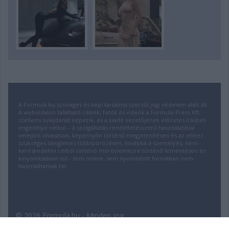
A Formula.hu szöveges és képi tartalma szerzői jogi védelem alatt áll.
A weboldalon található cikkek, fotók és videók a Formula Press Kft.
szellemi tulajdonát képezik, és a kiadó vezetőjének előzetes írásbeli
engedélye nélkül – a szolgáltatás rendeltetésszerű használatával
velejáró olvasáson, képernyőn történő megjelenítésen és az ehhez
szükséges ideiglenes többszörözésen, továbbá a személyes, nem-
kereskedelmi célból történő merevlemezre történő lementésen és
kinyomtatáson túl - sem online, sem nyomtatott formában nem
használhatóak fel.
© 2026 Formula.hu - Minden jog
fenntartva! | Fejlesztette:
insource.hu