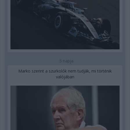
5 napja
Marko szerint a szurkolók nem tudják, mi történik
valójában