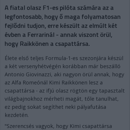
A fiatal olasz F1-es pilóta számára az a
legfontosabb, hogy ő maga folyamatosan
fejlődni tudjon, erre készült az elmúlt két
évben a Ferrarinál - annak viszont örül,
hogy Raikkönen a csapattársa.
Élete első teljes Formula-1-es szezonjára készül
a két versenyhétvégén korábban már beszálló
Antonio Giovinazzi, aki nagyon örül annak, hogy
az Alfa Romeónál Kimi Raikkönen lesz a
csapattársa - az ifjú olasz rögtön egy tapasztalt
világbajnokhoz mérheti magát, tőle tanulhat,
ez pedig sokat segíthet neki pályafutása
kezdetén.
"Szerencsés vagyok, hogy Kimi csapattársa