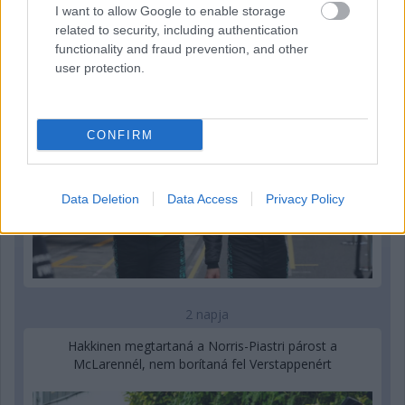
Montoya szerint Antonelli kedvessége sem segít
I want to allow Google to enable storage
Russellen
related to security, including authentication
functionality and fraud prevention, and other
user protection.
CONFIRM
Data Deletion
Data Access
Privacy Policy
2 napja
Hakkinen megtartaná a Norris-Piastri párost a
McLarennél, nem borítaná fel Verstappenért