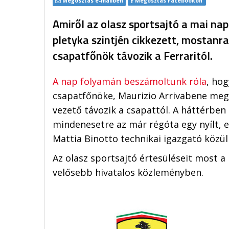
Megosztás e-mailben
Megosztás Facebookon
Amiről az olasz sportsajtó a mai na
pletyka szintjén cikkezett, mostanra
csapatfőnök távozik a Ferraritól.
A nap folyamán beszámoltunk róla
, hog
csapatfőnöke, Maurizio Arrivabene me
vezető távozik a csapattól. A háttérben 
mindenesetre az már régóta egy nyílt, el
Mattia Binotto technikai igazgató közü
Az olasz sportsajtó értesüléseit most a 
velősebb hivatalos közleményben.