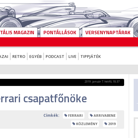
ITÁLIS MAGAZIN
PONTÁLLÁSOK
VERSENYNAPTÁRAK
AZAI
RETRO
EGYÉB
PODCAST
LIVE
TIPPJÁTÉK
2019. január 7. hétfő, 18:37
errari csapatfőnöke
Címkék:
FERRARI
ARRIVABENE
KÖZLEMÉNY
2019