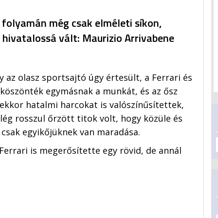
p folyamán még csak elméleti síkon,
 hivatalossá vált: Maurizio Arrivabene
y az olasz sportsajtó úgy értesült, a Ferrari és
gköszönték egymásnak a munkát, és az ősz
ekkor hatalmi harcokat is valószínűsítettek,
ég rosszul őrzött titok volt, hogy közüle és
l csak egyikőjüknek van maradása.
Ferrari is megerősítette egy rövid, de annál