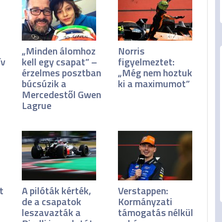
„Minden álomhoz
Norris
ív
kell egy csapat” –
figyelmeztet:
érzelmes posztban
„Még nem hoztuk
búcsúzik a
ki a maximumot”
Mercedestől Gwen
Lagrue
t
A pilóták kérték,
Verstappen:
de a csapatok
Kormányzati
leszavazták a
támogatás nélkül