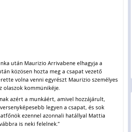
unka után Maurizio Arrivabene elhagyja a
 után közösen hozta meg a csapat vezető
rette volna venni egyrészt Maurizio személyes
 az olaszok kommünikéje.
ónak azért a munkáért, amivel hozzájárult,
versenyképesebb legyen a csapat, és sok
patfőnök ezennel azonnali hatállyal Mattia
vábbra is neki felelnek.”