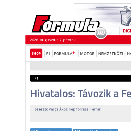
DIG
2026. augusztus 7. péntek
SHOP
F1
FORMULA
MOTOR
NEMZETKÖZI
H
F1
Hivatalos: Távozik a F
Szerző:
Varga Ákos, kép forrása: Ferrari