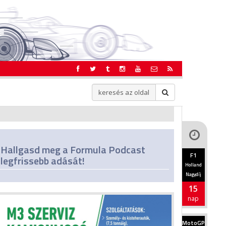
Hallgasd meg a Formula Podcast
F1
legfrissebb adását!
Holland
Nagydíj
15
nap
MotoGP