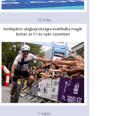
12 órája
Kerékpáros világbajnokságra kvalifikálta magát
Bottas az F1-es nyári szünetben
1 napja