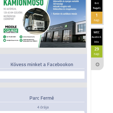
Brit
Nagydíj
1
nap
WEC
Austini 6
órás
29
nap
Kövess minket a Facebookon
Parc Fermé
4 órája