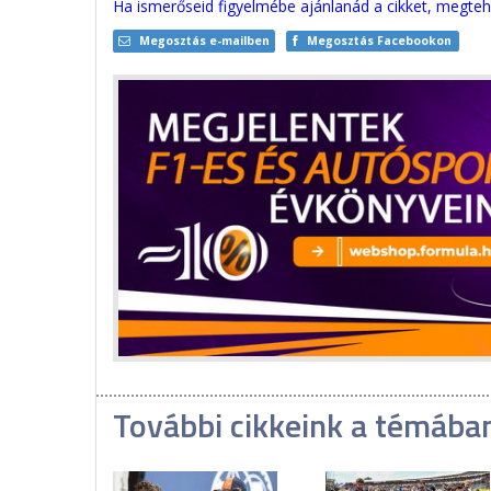
Ha ismerőseid figyelmébe ajánlanád a cikket, megteh
Megosztás e-mailben
Megosztás Facebookon
További cikkeink a témába