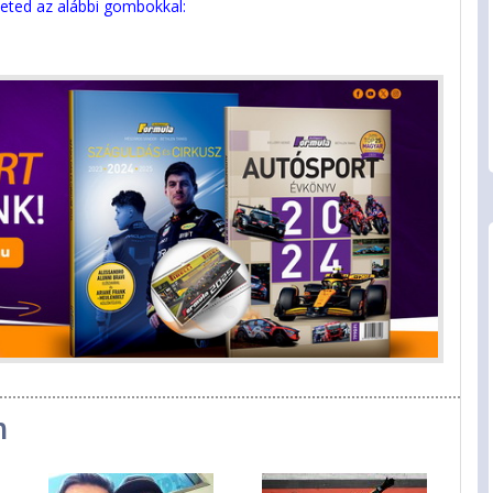
eted az alábbi gombokkal:
n