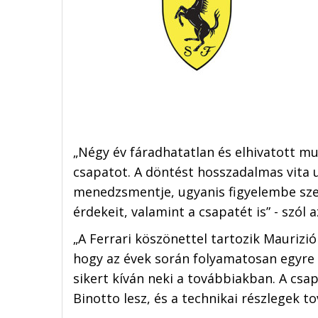
„Négy év fáradhatatlan és elhivatott m
csapatot. A döntést hosszadalmas vita
menedzsmentje, ugyanis figyelembe sze
érdekeit, valamint a csapatét is” - szól
„A Ferrari köszönettel tartozik Maurizi
hogy az évek során folyamatosan egyre 
sikert kíván neki a továbbiakban. A csa
Binotto lesz, és a technikai részlegek to