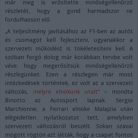
már meg is erősítette minőségellenőrző
részletét, hogy a gond harmadszor ne
fordulhasson elő.
„A teljesítmény javításához az F1-ben az autót
és csomagot kell fejleszteni, ugyanakkor a
szervezeti működést is tökéletesíteni kell. A
szóban forgó dolog már korábban tervbe volt
véve: hogy megerősítsük minőségellenőrző
részlegünket. Ezen a részlegen már most
intézkedések történtek, ez volt az a szervezeti
változás,
melyre elnökünk utalt
” – mondta
Binotto az Autosport lapnak. Sergio
Marchionne, a Ferrari elnöke Malajzia után
elégedetlen nyilatkozatot tett, amelyben
szervezeti változásról beszélt. Sokan szavai
mögött rögtön azt látták, hogy a csapat fontos