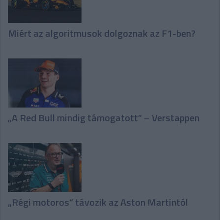
Miért az algoritmusok dolgoznak az F1-ben?
„A Red Bull mindig támogatott” – Verstappen
„Régi motoros” távozik az Aston Martintól