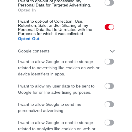
I want to opt-out of processing my
Personal Data for Targeted Advertising.
Opted In
1 napja
Ilyen lehet a jövő F1-es szabályrendszere Domenicali
I want to opt-out of Collection, Use,
Retention, Sale, and/or Sharing of my
szerint
Personal Data that Is Unrelated with the
Purposes for which it was collected.
Opted Out
Google consents
I want to allow Google to enable storage
related to advertising like cookies on web or
device identifiers in apps.
I want to allow my user data to be sent to
Google for online advertising purposes.
I want to allow Google to send me
personalized advertising.
1 napja
I want to allow Google to enable storage
related to analytics like cookies on web or
Újabb korábbi F2-es bajnok folytatja a Formula-E-ben