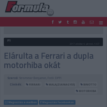
F1
PARC FERMÉ
FORMULA
MOTOR
F1
NEMZETKÖZI
HAZAI
2017. október 6. péntek, 13:37
RETRO
EGYÉB
Elárulta a Ferrari a dupla
PODCAST
SHOP
motorhiba okát
LIVE
TIPPJÁTÉK
DIGITÁLIS MAGAZIN
PONTÁLLÁSOK
VERSENYNAPTÁRAK
Szerző:
Strommer Benjamin, Fotó: DPPI
Címkék:
FERRARI
MALAJZIAINAGYDÍJ
BINOTTO
MOTORHIBA
Megosztás e-mailben
Megosztás Facebookon