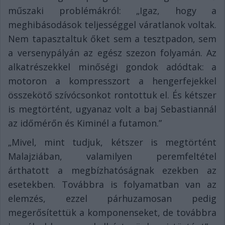
műszaki problémákról: „Igaz, hogy a
meghibásodások teljességgel váratlanok voltak.
Nem tapasztaltuk őket sem a tesztpadon, sem
a versenypályán az egész szezon folyamán. Az
alkatrészekkel minőségi gondok adódtak: a
motoron a kompresszort a hengerfejekkel
összekötő szívócsonkot rontottuk el. És kétszer
is megtörtént, ugyanaz volt a baj Sebastiannál
az időmérőn és Kiminél a futamon.”
„Mivel, mint tudjuk, kétszer is megtörtént
Malajziában, valamilyen peremfeltétel
árthatott a megbízhatóságnak ezekben az
esetekben. Továbbra is folyamatban van az
elemzés, ezzel párhuzamosan pedig
megerősítettük a komponenseket, de továbbra