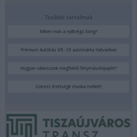
További tartalmak
Miben más a nyíltvégű lízing?
Prémium Autóház Kft.: Öt autómárka Hatvanban
Hogyan válasszunk megfelelő fénymásolópapírt?
Szerezz érettségit munka mellett!