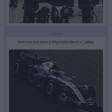
2 napja
Nem tud úrrá lenni a fékproblémákon a Cadillac