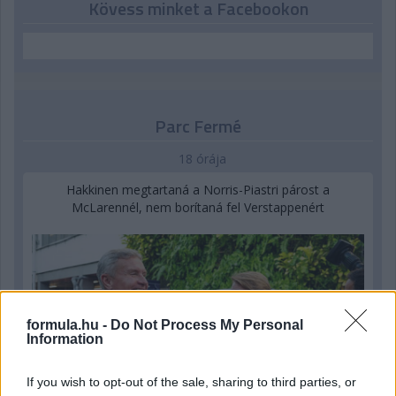
Kövess minket a Facebookon
Parc Fermé
18 órája
Hakkinen megtartaná a Norris-Piastri párost a
McLarennél, nem borítaná fel Verstappenért
formula.hu -
Do Not Process My Personal
Information
If you wish to opt-out of the sale, sharing to third parties, or