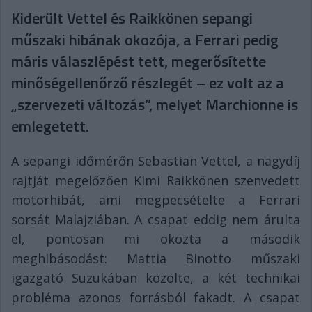
Kiderült Vettel és Raikkönen sepangi
műszaki hibának okozója, a Ferrari pedig
máris válaszlépést tett, megerősítette
minőségellenőrző részlegét – ez volt az a
„szervezeti változás”, melyet Marchionne is
emlegetett.
A sepangi időmérőn Sebastian Vettel, a nagydíj
rajtját megelőzően Kimi Raikkönen szenvedett
motorhibát, ami megpecsételte a Ferrari
sorsát Malajziában. A csapat eddig nem árulta
el, pontosan mi okozta a második
meghibásodást: Mattia Binotto műszaki
igazgató Suzukában közölte, a két technikai
probléma azonos forrásból fakadt. A csapat