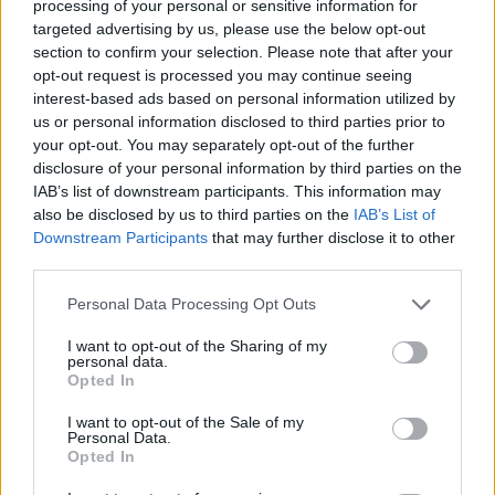
processing of your personal or sensitive information for
targeted advertising by us, please use the below opt-out
section to confirm your selection. Please note that after your
opt-out request is processed you may continue seeing
interest-based ads based on personal information utilized by
1 napja
us or personal information disclosed to third parties prior to
your opt-out. You may separately opt-out of the further
Megvan, mikor kezdődik az F1-es Bahreini Nagydíj
disclosure of your personal information by third parties on the
Malajziában
IAB’s list of downstream participants. This information may
also be disclosed by us to third parties on the
IAB’s List of
Downstream Participants
that may further disclose it to other
third parties.
Please note that this website/app uses one or more Google
Personal Data Processing Opt Outs
services and may gather and store information including but
not limited to your visit or usage behaviour. You may click to
I want to opt-out of the Sharing of my
personal data.
grant or deny consent to Google and its third-party tags to
Opted In
use your data for below specified purposes in below Google
consent section.
I want to opt-out of the Sale of my
Personal Data.
Opted In