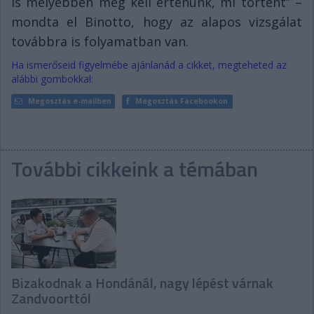
is mélyebben meg kell értenünk, mi történt” –
mondta el Binotto, hogy az alapos vizsgálat
továbbra is folyamatban van.
Ha ismerőseid figyelmébe ajánlanád a cikket, megteheted az
alábbi gombokkal:
Megosztás e-mailben
Megosztás Facebookon
További cikkeink a témában
Bizakodnak a Hondánál, nagy lépést várnak
Zandvoorttól