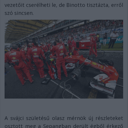
vezetőit cserélheti le, de Binotto tisztázta, erről
szó sincsen.
A svájci születésű olasz mérnök új részleteket
osztott meg a Sepangban derült égből érkező