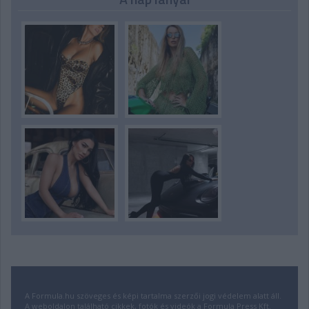
A Formula.hu szöveges és képi tartalma szerzői jogi védelem alatt áll.
A weboldalon található cikkek, fotók és videók a Formula Press Kft.