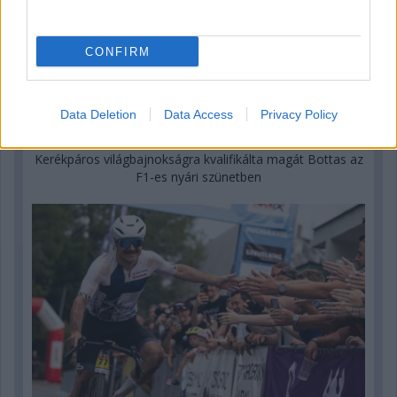
CONFIRM
Data Deletion
Data Access
Privacy Policy
1 napja
Kerékpáros világbajnokságra kvalifikálta magát Bottas az
F1-es nyári szünetben