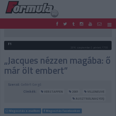
F1
PARC FERMÉ
FORMULA
MOTOR
F1
NEMZETKÖZI
HAZAI
2016. szeptember 2. péntek, 17:55
RETRO
EGYÉB
„Jacques nézzen magába: ő
PODCAST
SHOP
már ölt embert”
LIVE
TIPPJÁTÉK
DIGITÁLIS MAGAZIN
PONTÁLLÁSOK
VERSENYNAPTÁRAK
Szerző:
Gellérfi Gergő
Címkék:
VERSTAPPEN
2001
VILLENEUVE
AUSZTRÁLNAGYDÍJ
Megosztás e-mailben
Megosztás Facebookon