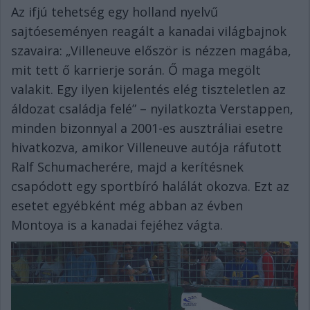
Az ifjú tehetség egy holland nyelvű
sajtóeseményen reagált a kanadai világbajnok
szavaira: „Villeneuve először is nézzen magába,
mit tett ő karrierje során. Ő maga megölt
valakit. Egy ilyen kijelentés elég tiszteletlen az
áldozat családja felé” – nyilatkozta Verstappen,
minden bizonnyal a 2001-es ausztráliai esetre
hivatkozva, amikor Villeneuve autója ráfutott
Ralf Schumacherére, majd a kerítésnek
csapódott egy sportbíró halálát okozva. Ezt az
esetet egyébként még abban az évben
Montoya is a kanadai fejéhez vágta.