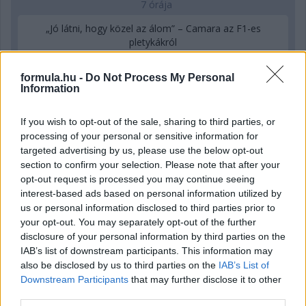
7 órája
„Jó látni, hogy közel az álom” – Camara az F1-es
pletykákról
formula.hu -
Do Not Process My Personal
Information
If you wish to opt-out of the sale, sharing to third parties, or
processing of your personal or sensitive information for
targeted advertising by us, please use the below opt-out
section to confirm your selection. Please note that after your
opt-out request is processed you may continue seeing
interest-based ads based on personal information utilized by
us or personal information disclosed to third parties prior to
your opt-out. You may separately opt-out of the further
disclosure of your personal information by third parties on the
IAB’s list of downstream participants. This information may
20 órája
also be disclosed by us to third parties on the
IAB’s List of
Downstream Participants
that may further disclose it to other
MotoGP: Bezzecchi közel egy másodpercet javított a
third parties.
körrekordon