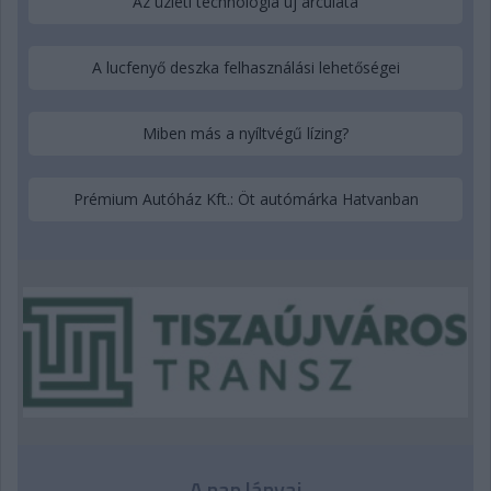
Az üzleti technológia új arculata
A lucfenyő deszka felhasználási lehetőségei
Miben más a nyíltvégű lízing?
Prémium Autóház Kft.: Öt autómárka Hatvanban
A nap lányai