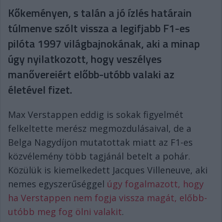
Kőkeményen, s talán a jó ízlés határain
túlmenve szólt vissza a legifjabb F1-es
pilóta 1997 világbajnokának, aki a minap
úgy nyilatkozott, hogy veszélyes
manővereiért előbb-utóbb valaki az
életével fizet.
Max Verstappen eddig is sokak figyelmét
felkeltette merész megmozdulásaival, de a
Belga Nagydíjon mutatottak miatt az F1-es
közvélemény több tagjánál betelt a pohár.
Közülük is kiemelkedett Jacques Villeneuve, aki
nemes egyszerűséggel
úgy fogalmazott, hogy
ha Verstappen nem fogja vissza magát, előbb-
utóbb meg fog ölni valakit
.