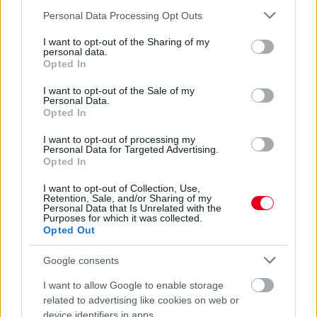
Please note that this website/app uses one or more Google
Personal Data Processing Opt Outs
services and may gather and store information including but
not limited to your visit or usage behaviour. You may click to
I want to opt-out of the Sharing of my
personal data.
grant or deny consent to Google and its third-party tags to
Opted In
use your data for below specified purposes in below Google
consent section.
I want to opt-out of the Sale of my
Personal Data.
Opted In
I want to opt-out of processing my
Personal Data for Targeted Advertising.
Opted In
I want to opt-out of Collection, Use,
Retention, Sale, and/or Sharing of my
21 órája
Personal Data that Is Unrelated with the
Purposes for which it was collected.
Sajtó: Az Aston Martintól érkezik Lambiase utódja a Red
Opted Out
Bullhoz?
Google consents
I want to allow Google to enable storage
related to advertising like cookies on web or
device identifiers in apps.