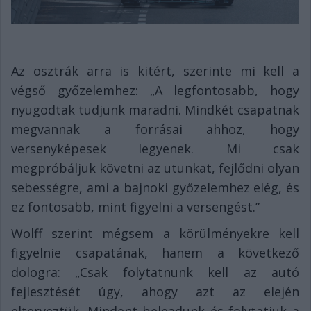
Az osztrák arra is kitért, szerinte mi kell a
végső győzelemhez: „A legfontosabb, hogy
nyugodtak tudjunk maradni. Mindkét csapatnak
megvannak a forrásai ahhoz, hogy
versenyképesek legyenek. Mi csak
megpróbáljuk követni az utunkat, fejlődni olyan
sebességre, ami a bajnoki győzelemhez elég, és
ez fontosabb, mint figyelni a versengést.”
Wolff szerint mégsem a körülményekre kell
figyelnie csapatának, hanem a következő
dologra: „Csak folytatnunk kell az autó
fejlesztését úgy, ahogy azt az elején
elterveztük. Mindent beleadunk és folytatjuk a