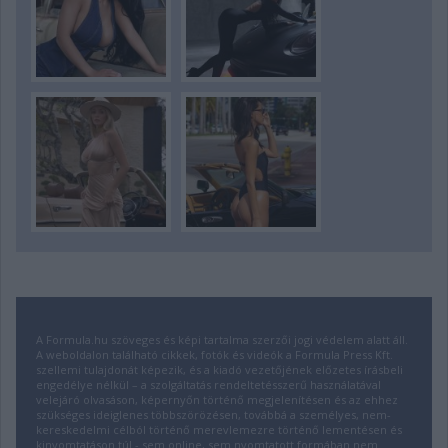
A Formula.hu szöveges és képi tartalma szerzői jogi védelem alatt áll.
A weboldalon található cikkek, fotók és videók a Formula Press Kft.
szellemi tulajdonát képezik, és a kiadó vezetőjének előzetes írásbeli
engedélye nélkül – a szolgáltatás rendeltetésszerű használatával
velejáró olvasáson, képernyőn történő megjelenítésen és az ehhez
szükséges ideiglenes többszörözésen, továbbá a személyes, nem-
kereskedelmi célból történő merevlemezre történő lementésen és
kinyomtatáson túl - sem online, sem nyomtatott formában nem