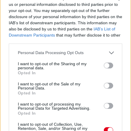
us or personal information disclosed to third parties prior to
your opt-out. You may separately opt-out of the further
disclosure of your personal information by third parties on the
IAB’s list of downstream participants. This information may
also be disclosed by us to third parties on the
IAB’s List of
Downstream Participants
that may further disclose it to other
third parties.
Please note that this website/app uses one or more Google
Personal Data Processing Opt Outs
services and may gather and store information including but
not limited to your visit or usage behaviour. You may click to
I want to opt-out of the Sharing of my
personal data.
grant or deny consent to Google and its third-party tags to
Opted In
use your data for below specified purposes in below Google
consent section.
I want to opt-out of the Sale of my
1 napja
Personal Data.
Opted In
Ilyen lehet a jövő F1-es szabályrendszere Domenicali
szerint
I want to opt-out of processing my
Personal Data for Targeted Advertising.
Opted In
I want to opt-out of Collection, Use,
Retention, Sale, and/or Sharing of my