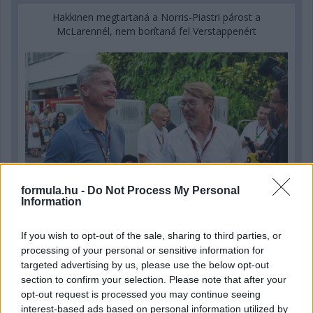
Hakkinen megtartaná a Norris-Piastri párost a
McLarennél, nem borítaná fel Verstappenért
formula.hu -
Do Not Process My Personal
Information
If you wish to opt-out of the sale, sharing to third parties, or
processing of your personal or sensitive information for
1 napja
targeted advertising by us, please use the below opt-out
Megvan, mikor kezdődik az F1-es Bahreini Nagydíj
section to confirm your selection. Please note that after your
Malajziában
opt-out request is processed you may continue seeing
interest-based ads based on personal information utilized by