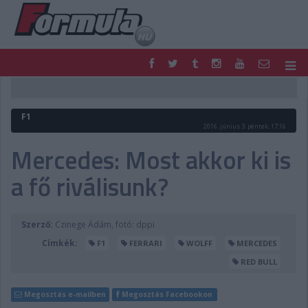
F1
PARC FERMÉ
FORMULA
MOTOR
F1
NEMZETKÖZI
HAZAI
2016. június 3. péntek, 17:16
RETRO
EGYÉB
Mercedes: Most akkor ki is
PODCAST
SHOP
a fő riválisunk?
LIVE
TIPPJÁTÉK
DIGITÁLIS MAGAZIN
PONTÁLLÁSOK
VERSENYNAPTÁRAK
Szerző:
Czinege Ádám, fotó: dppi
Címkék:
F1
FERRARI
WOLFF
MERCEDES
RED BULL
Megosztás e-mailben
Megosztás Facebookon