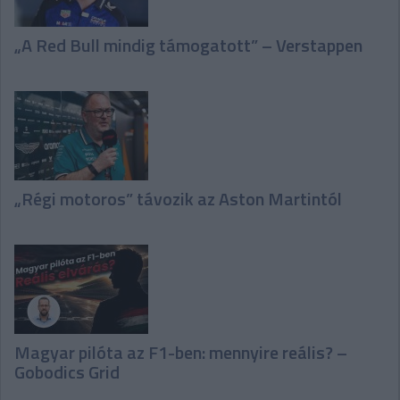
„A Red Bull mindig támogatott” – Verstappen
„Régi motoros” távozik az Aston Martintól
Magyar pilóta az F1-ben: mennyire reális? –
Gobodics Grid