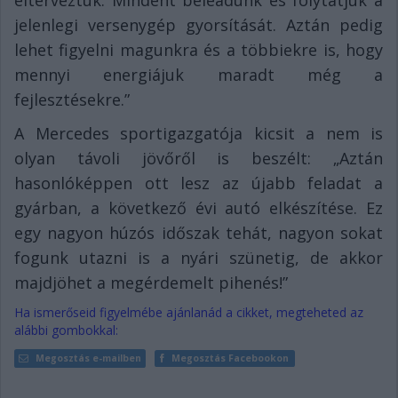
jelenlegi versenygép gyorsítását. Aztán pedig
lehet figyelni magunkra és a többiekre is, hogy
mennyi energiájuk maradt még a
fejlesztésekre.”
A Mercedes sportigazgatója kicsit a nem is
olyan távoli jövőről is beszélt: „Aztán
hasonlóképpen ott lesz az újabb feladat a
gyárban, a következő évi autó elkészítése. Ez
egy nagyon húzós időszak tehát, nagyon sokat
fogunk utazni is a nyári szünetig, de akkor
majdjöhet a megérdemelt pihenés!”
Ha ismerőseid figyelmébe ajánlanád a cikket, megteheted az
alábbi gombokkal:
Megosztás e-mailben
Megosztás Facebookon