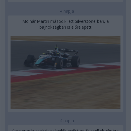
4 napja
Molnár Martin második lett Silverstone-ban, a
bajnokságban is előrelépett
4 napja
Steiner már csak öt százalék esélyt ad Russell vb-címére