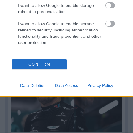
I want to allow Google to enable storage
related to personalization.
I want to allow Google to enable storage
related to security, including authentication
2 napja
functionality and fraud prevention, and other
Newey biztos benne, hogy Alonso marad az Aston
user protection.
Martinnál
CONFIRM
Data Deletion
Data Access
Privacy Policy