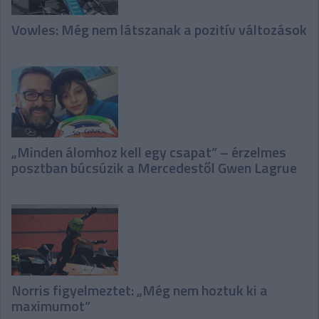
Vowles: Még nem látszanak a pozitív változások
„Minden álomhoz kell egy csapat” – érzelmes
posztban búcsúzik a Mercedestől Gwen Lagrue
Norris figyelmeztet: „Még nem hoztuk ki a
maximumot”