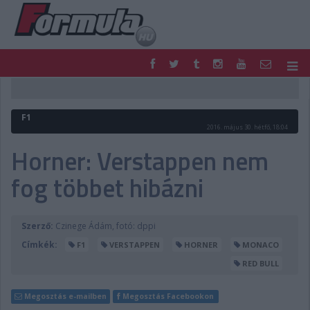
F1
PARC FERMÉ
FORMULA
MOTOR
F1
NEMZETKÖZI
HAZAI
2016. május 30. hétfő, 18:04
RETRO
EGYÉB
Horner: Verstappen nem
PODCAST
SHOP
fog többet hibázni
LIVE
TIPPJÁTÉK
DIGITÁLIS MAGAZIN
PONTÁLLÁSOK
VERSENYNAPTÁRAK
Szerző:
Czinege Ádám, fotó: dppi
Címkék:
F1
VERSTAPPEN
HORNER
MONACO
RED BULL
Megosztás e-mailben
Megosztás Facebookon