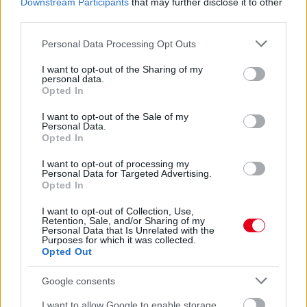
második negyedévben
Downstream Participants
that may further disclose it to other
third parties.
Please note that this website/app uses one or more Google
Personal Data Processing Opt Outs
services and may gather and store information including but
not limited to your visit or usage behaviour. You may click to
I want to opt-out of the Sharing of my
personal data.
grant or deny consent to Google and its third-party tags to
Opted In
use your data for below specified purposes in below Google
consent section.
I want to opt-out of the Sale of my
Personal Data.
Opted In
I want to opt-out of processing my
Personal Data for Targeted Advertising.
Opted In
I want to opt-out of Collection, Use,
Retention, Sale, and/or Sharing of my
20 órája
Personal Data that Is Unrelated with the
Purposes for which it was collected.
Kerékpáros világbajnokságra kvalifikálta magát Bottas az
Opted Out
F1-es nyári szünetben
Google consents
I want to allow Google to enable storage