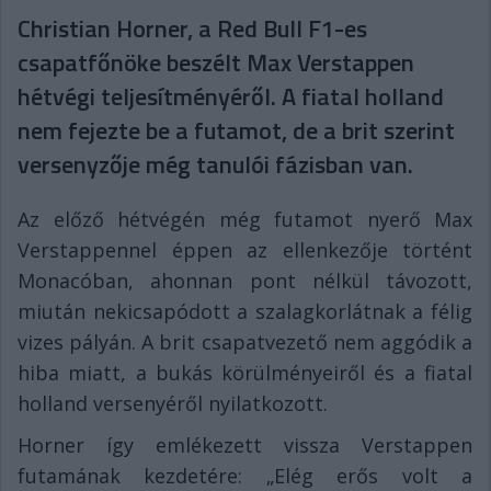
Christian Horner, a Red Bull F1-es
csapatfőnöke beszélt Max Verstappen
hétvégi teljesítményéről. A fiatal holland
nem fejezte be a futamot, de a brit szerint
versenyzője még tanulói fázisban van.
Az előző hétvégén még futamot nyerő Max
Verstappennel éppen az ellenkezője történt
Monacóban, ahonnan pont nélkül távozott,
miután nekicsapódott a szalagkorlátnak a félig
vizes pályán. A brit csapatvezető nem aggódik a
hiba miatt, a bukás körülményeiről és a fiatal
holland versenyéről nyilatkozott.
Horner így emlékezett vissza Verstappen
futamának kezdetére: „Elég erős volt a