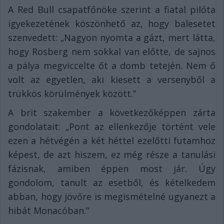
A Red Bull csapatfőnöke szerint a fiatal pilóta
igyekezetének köszönhető az, hogy balesetet
szenvedett: „Nagyon nyomta a gázt, mert látta,
hogy Rosberg nem sokkal van előtte, de sajnos
a pálya megviccelte őt a domb tetején. Nem ő
volt az egyetlen, aki kiesett a versenyből a
trükkös körülmények között.”
A brit szakember a következőképpen zárta
gondolatait: „Pont az ellenkezője történt vele
ezen a hétvégén a két héttel ezelőtti futamhoz
képest, de azt hiszem, ez még része a tanulási
fázisnak, amiben éppen most jár. Úgy
gondolom, tanult az esetből, és kételkedem
abban, hogy jövőre is megismételné ugyanezt a
hibát Monacóban.”