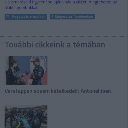
Ha ismerőseid figyelmébe ajánlanád a cikket, megteheted az
alábbi gombokkal:
Megosztás e-mailben
Megosztás Facebookon
További cikkeink a témában
Verstappen sosem kételkedett Antonelliben