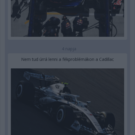
4 napja
Nem tud úrrá lenni a fékproblémákon a Cadillac