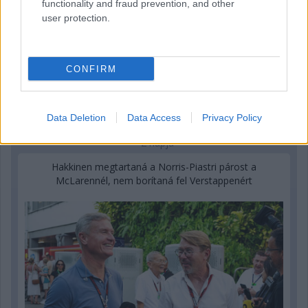
functionality and fraud prevention, and other
user protection.
CONFIRM
Data Deletion
Data Access
Privacy Policy
2 napja
Hakkinen megtartaná a Norris-Piastri párost a
McLarennél, nem borítaná fel Verstappenért