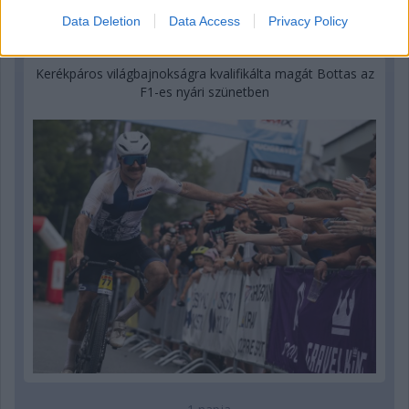
Data Deletion
Data Access
Privacy Policy
23 órája
Kerékpáros világbajnokságra kvalifikálta magát Bottas az
F1-es nyári szünetben