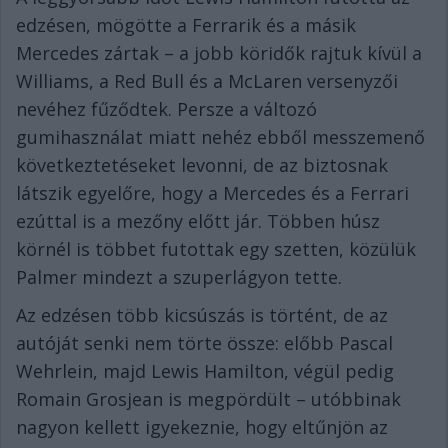
edzésen, mögötte a Ferrarik és a másik
Mercedes zártak – a jobb köridők rajtuk kívül a
Williams, a Red Bull és a McLaren versenyzői
nevéhez fűződtek. Persze a változó
gumihasználat miatt nehéz ebből messzemenő
következtetéseket levonni, de az biztosnak
látszik egyelőre, hogy a Mercedes és a Ferrari
ezúttal is a mezőny előtt jár. Többen húsz
körnél is többet futottak egy szetten, közülük
Palmer mindezt a szuperlágyon tette.
Az edzésen több kicsúszás is történt, de az
autóját senki nem törte össze: előbb Pascal
Wehrlein, majd Lewis Hamilton, végül pedig
Romain Grosjean is megpördült – utóbbinak
nagyon kellett igyekeznie, hogy eltűnjön az