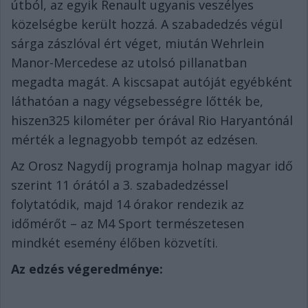
útból, az egyik Renault ugyanis veszélyes
közelségbe került hozzá. A szabadedzés végül
sárga zászlóval ért véget, miután Wehrlein
Manor-Mercedese az utolsó pillanatban
megadta magát. A kiscsapat autóját egyébként
láthatóan a nagy végsebességre lőtték be,
hiszen325 kilométer per órával Rio Haryantónál
mérték a legnagyobb tempót az edzésen.
Az Orosz Nagydíj programja holnap magyar idő
szerint 11 órától a 3. szabadedzéssel
folytatódik, majd 14 órakor rendezik az
időmérőt – az M4 Sport természetesen
mindkét esemény élőben közvetíti.
Az edzés végeredménye: