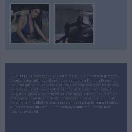
A Formula.hu szöveges és képi tartalma szerzői jogi védelem alatt áll.
A weboldalon található cikkek, fotók és videók a Formula Press Kft.
szellemi tulajdonát képezik, és a kiadó vezetőjének előzetes írásbeli
engedélye nélkül – a szolgáltatás rendeltetésszerű használatával
velejáró olvasáson, képernyőn történő megjelenítésen és az ehhez
szükséges ideiglenes többszörözésen, továbbá a személyes, nem-
kereskedelmi célból történő merevlemezre történő lementésen és
kinyomtatáson túl - sem online, sem nyomtatott formában nem
használhatóak fel.