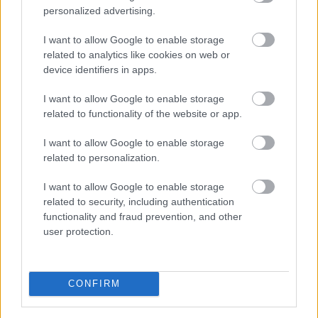
personalized advertising.
I want to allow Google to enable storage
related to analytics like cookies on web or
device identifiers in apps.
21 órája
I want to allow Google to enable storage
Óriási bevétel-visszaesést könyvelhetett el az F1 a
related to functionality of the website or app.
második negyedévben
I want to allow Google to enable storage
related to personalization.
I want to allow Google to enable storage
related to security, including authentication
functionality and fraud prevention, and other
user protection.
CONFIRM