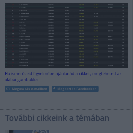
Ha ismerőseid figyelmébe ajánlanád a cikket, megteheted az
alábbi gombokkal:
Megosztás e-mailben
Megosztás Facebookon
További cikkeink a témában