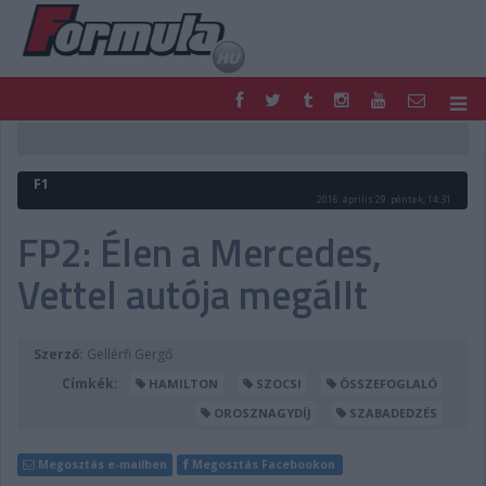
F1
PARC FERMÉ
FORMULA
MOTOR
F1
NEMZETKÖZI
HAZAI
2016. április 29. péntek, 14:31
RETRO
EGYÉB
FP2: Élen a Mercedes,
PODCAST
SHOP
Vettel autója megállt
LIVE
TIPPJÁTÉK
DIGITÁLIS MAGAZIN
PONTÁLLÁSOK
VERSENYNAPTÁRAK
Szerző:
Gellérfi Gergő
Címkék:
HAMILTON
SZOCSI
ÖSSZEFOGLALÓ
OROSZNAGYDÍJ
SZABADEDZÉS
Megosztás e-mailben
Megosztás Facebookon