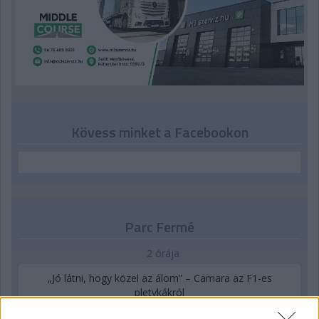
Kövess minket a Facebookon
Parc Fermé
2 órája
„Jó látni, hogy közel az álom” – Camara az F1-es
pletykákról