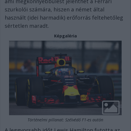
ami megkönnyebbülést jelenthet a Ferrari
szurkolói számára, hiszen a német által
használt (idei harmadik) erőforrás feltehetőleg
sértetlen maradt.
Képgaléria
Történelmi pillanat: Szélvédő F1-es autón
A leggyorsabb időt Lewis Hamilton futotta az