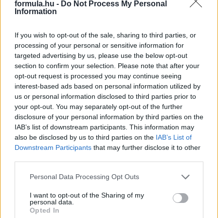
formula.hu -
Do Not Process My Personal
Information
If you wish to opt-out of the sale, sharing to third parties, or
processing of your personal or sensitive information for
targeted advertising by us, please use the below opt-out
section to confirm your selection. Please note that after your
opt-out request is processed you may continue seeing
interest-based ads based on personal information utilized by
us or personal information disclosed to third parties prior to
your opt-out. You may separately opt-out of the further
disclosure of your personal information by third parties on the
IAB’s list of downstream participants. This information may
also be disclosed by us to third parties on the
IAB’s List of
15 órája
Downstream Participants
that may further disclose it to other
MotoGP: Bezzecchi közel egy másodpercet javított a
third parties.
körrekordon
Please note that this website/app uses one or more Google
Personal Data Processing Opt Outs
services and may gather and store information including but
not limited to your visit or usage behaviour. You may click to
I want to opt-out of the Sharing of my
personal data.
grant or deny consent to Google and its third-party tags to
Opted In
use your data for below specified purposes in below Google