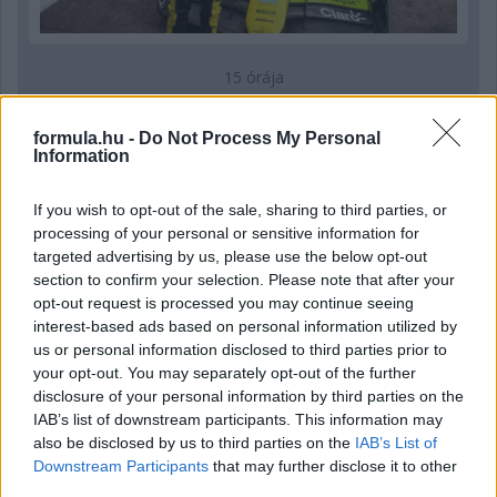
15 órája
MotoGP: Bezzecchi közel egy másodpercet javított a
körrekordon
formula.hu -
Do Not Process My Personal
Information
If you wish to opt-out of the sale, sharing to third parties, or
processing of your personal or sensitive information for
targeted advertising by us, please use the below opt-out
section to confirm your selection. Please note that after your
opt-out request is processed you may continue seeing
interest-based ads based on personal information utilized by
us or personal information disclosed to third parties prior to
your opt-out. You may separately opt-out of the further
disclosure of your personal information by third parties on the
IAB’s list of downstream participants. This information may
also be disclosed by us to third parties on the
IAB’s List of
Downstream Participants
that may further disclose it to other
16 órája
third parties.