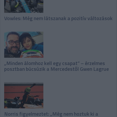
Vowles: Még nem látszanak a pozitív változások
„Minden álomhoz kell egy csapat” – érzelmes
posztban búcsúzik a Mercedestől Gwen Lagrue
Norris figyelmeztet: „Még nem hoztuk ki a