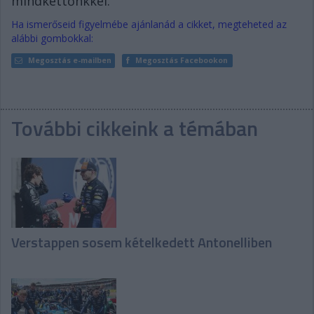
mindkettőnkkel.”
Ha ismerőseid figyelmébe ajánlanád a cikket, megteheted az
alábbi gombokkal:
Megosztás e-mailben
Megosztás Facebookon
További cikkeink a témában
Verstappen sosem kételkedett Antonelliben