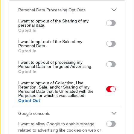
Sajtó: Az Aston Martintól érkezik Lambiase utódja a Red
Please note that this website/app uses one or more Google
Bullhoz?
Personal Data Processing Opt Outs
services and may gather and store information including but
not limited to your visit or usage behaviour. You may click to
I want to opt-out of the Sharing of my
personal data.
grant or deny consent to Google and its third-party tags to
Opted In
use your data for below specified purposes in below Google
consent section.
I want to opt-out of the Sale of my
Personal Data.
Opted In
I want to opt-out of processing my
Personal Data for Targeted Advertising.
Opted In
I want to opt-out of Collection, Use,
Retention, Sale, and/or Sharing of my
Personal Data that Is Unrelated with the
Purposes for which it was collected.
Opted Out
21 órája
Google consents
Óriási bevétel-visszaesést könyvelhetett el az F1 a
második negyedévben
I want to allow Google to enable storage
related to advertising like cookies on web or