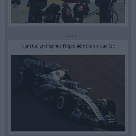
4 napja
Nem tud úrrá lenni a fékproblémákon a Cadillac