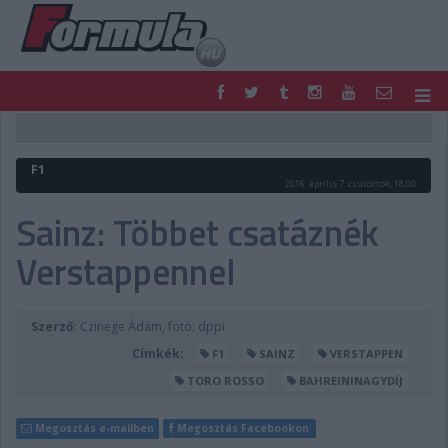
F1
PARC FERMÉ
FORMULA
MOTOR
F1
NEMZETKÖZI
HAZAI
2016. április 7. csütörtök, 18:00
RETRO
EGYÉB
Sainz: Többet csatáznék
PODCAST
SHOP
Verstappennel
LIVE
TIPPJÁTÉK
DIGITÁLIS MAGAZIN
PONTÁLLÁSOK
VERSENYNAPTÁRAK
Szerző:
Czinege Ádám, fotó: dppi
Címkék:
F1
SAINZ
VERSTAPPEN
TORO ROSSO
BAHREININAGYDÍJ
Megosztás e-mailben
Megosztás Facebookon