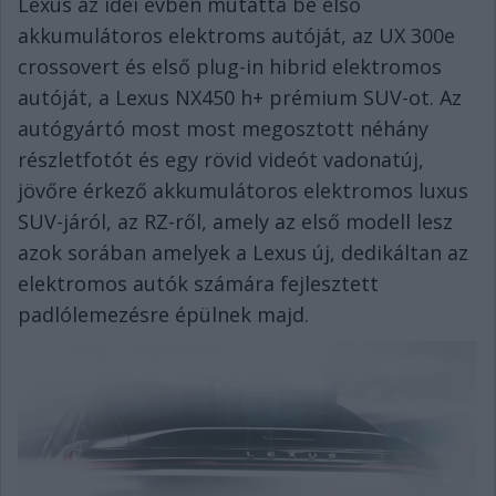
Lexus az idei évben mutatta be első
akkumulátoros elektroms autóját, az UX 300e
crossovert és első plug-in hibrid elektromos
autóját, a Lexus NX450 h+ prémium SUV-ot. Az
autógyártó most most megosztott néhány
részletfotót és egy rövid videót vadonatúj,
jövőre érkező akkumulátoros elektromos luxus
SUV-járól, az RZ-ről, amely az első modell lesz
azok sorában amelyek a Lexus új, dedikáltan az
elektromos autók számára fejlesztett
padlólemezésre épülnek majd.