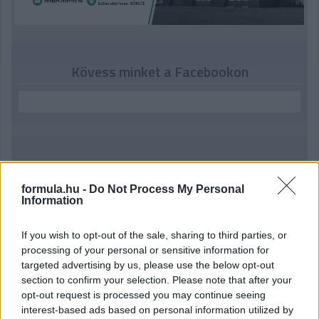
Kövess minket a Facebookon
Parc Fermé
formula.hu -
Do Not Process My Personal
3 órája
Information
Domenicali: Több sprint lesz az F1-ben – de nem
mindenhol
If you wish to opt-out of the sale, sharing to third parties, or
processing of your personal or sensitive information for
targeted advertising by us, please use the below opt-out
section to confirm your selection. Please note that after your
opt-out request is processed you may continue seeing
interest-based ads based on personal information utilized by