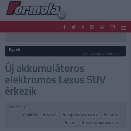
F1
PARC FERMÉ
FORMULA
MOTOR
Egyéb
NEMZETKÖZI
HAZAI
2021. december 3. péntek, 11:47
RETRO
EGYÉB
Új akkumulátoros
PODCAST
SHOP
elektromos Lexus SUV
LIVE
TIPPJÁTÉK
DIGITÁLIS MAGAZIN
PONTÁLLÁSOK
érkezik
VERSENYNAPTÁRAK
Szerző:
TCE
Címkék:
AUTÓ
SAJTÓKÖZLEMÉNY
LEXUS
SUV
ELEKTROMOSAUTÓ