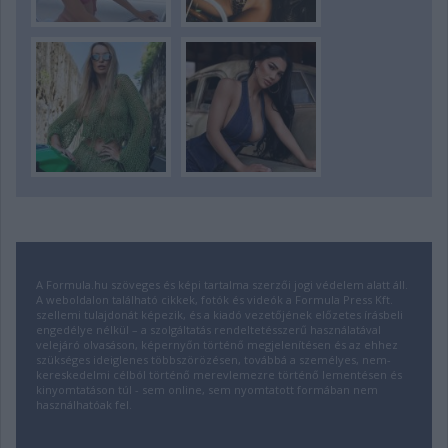
A Formula.hu szöveges és képi tartalma szerzői jogi védelem alatt áll.
A weboldalon található cikkek, fotók és videók a Formula Press Kft.
szellemi tulajdonát képezik, és a kiadó vezetőjének előzetes írásbeli
engedélye nélkül – a szolgáltatás rendeltetésszerű használatával
velejáró olvasáson, képernyőn történő megjelenítésen és az ehhez
szükséges ideiglenes többszörözésen, továbbá a személyes, nem-
kereskedelmi célból történő merevlemezre történő lementésen és
kinyomtatáson túl - sem online, sem nyomtatott formában nem
használhatóak fel.