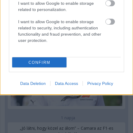
I want to allow Google to enable storage
related to personalization.
1 napja
Az F1-es Német Nagydíj „mindenképpen megvalósul”
I want to allow Google to enable storage
Domenicali szerint
related to security, including authentication
functionality and fraud prevention, and other
user protection.
CONFIRM
Data Deletion
Data Access
Privacy Policy
1 napja
„Jó látni, hogy közel az álom” – Camara az F1-es