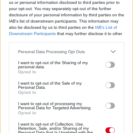
us or personal information disclosed to third parties prior to
your opt-out. You may separately opt-out of the further
disclosure of your personal information by third parties on the
IAB’s list of downstream participants. This information may
also be disclosed by us to third parties on the
IAB’s List of
Downstream Participants
that may further disclose it to other
third parties.
Please note that this website/app uses one or more Google
Personal Data Processing Opt Outs
services and may gather and store information including but
4 órája
not limited to your visit or usage behaviour. You may click to
I want to opt-out of the Sharing of my
personal data.
„Lando és Oscar kapcsolata csak még erősebbé vált a
grant or deny consent to Google and its third-party tags to
Opted In
tavalyi év után” – Stella
use your data for below specified purposes in below Google
consent section.
I want to opt-out of the Sale of my
Personal Data.
Opted In
I want to opt-out of processing my
Personal Data for Targeted Advertising.
Opted In
I want to opt-out of Collection, Use,
Retention, Sale, and/or Sharing of my
Personal Data that Is Unrelated with the