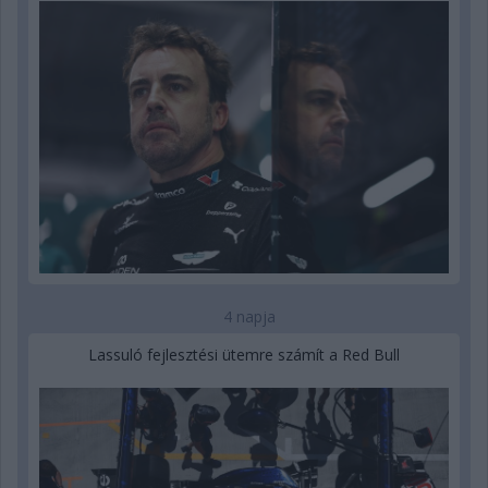
4 napja
Lassuló fejlesztési ütemre számít a Red Bull