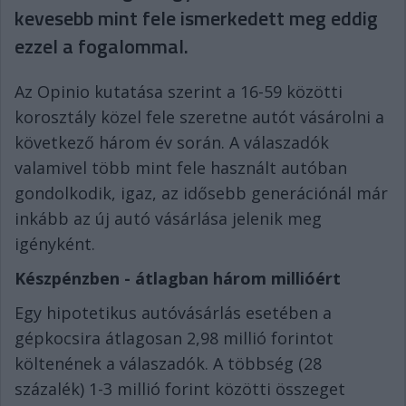
kevesebb mint fele ismerkedett meg eddig
ezzel a fogalommal.
Az Opinio
kutatás
a
szerint a 16-59 közötti
korosztály
közel fele szeretne autót vásárolni a
következő három év során. A válaszadók
valamivel több mint fele használt autóban
gondolkodik, igaz, az idősebb generációnál már
inkább az új autó vásárlása jelenik meg
igényként.
Készpénzben - átlagban három millióért
Egy hipotetikus autóvásárlás esetében a
gépkocsira átlagosan 2,98 millió forintot
költenének a válaszadók. A többség (28
százalék) 1-3 millió forint közötti összeget