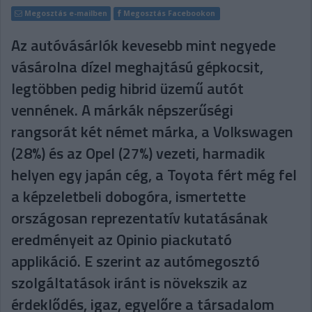
Megosztás e-mailben
Megosztás Facebookon
Az autóvásárlók kevesebb mint negyede
vásárolna dízel meghajtású gépkocsit,
legtöbben pedig hibrid üzemű autót
vennének. A márkák népszerűségi
rangsorát két német márka, a Volkswagen
(28%) és az Opel (27%) vezeti, harmadik
helyen egy japán cég, a Toyota fért még fel
a képzeletbeli dobogóra, ismertette
országosan reprezentatív kutatásának
eredményeit az Opinio piackutató
applikáció. E szerint az autómegosztó
szolgáltatások iránt is növekszik az
érdeklődés, igaz, egyelőre a társadalom