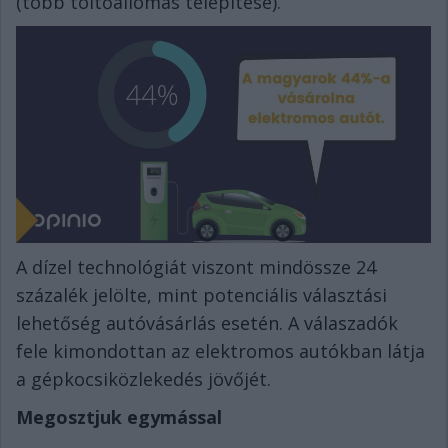
(több töltőállomás telepítése).
A dízel technológiát viszont mindössze 24
százalék jelölte, mint potenciális választási
lehetőség autóvásárlás esetén. A válaszadók
fele kimondottan
az elektromos autókban látja
a gépkocsiközlekedés jövőjét.
Megosztjuk egymással