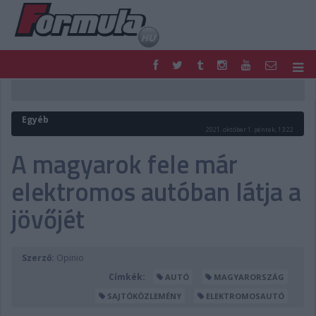
F1
PARC FERMÉ
FORMULA
MOTOR
Egyéb
NEMZETKÖZI
HAZAI
2021. október 1. péntek, 13:22
RETRO
EGYÉB
A magyarok fele már
PODCAST
SHOP
elektromos autóban látja a
LIVE
TIPPJÁTÉK
DIGITÁLIS MAGAZIN
PONTÁLLÁSOK
jövőjét
VERSENYNAPTÁRAK
Szerző:
Opinio
Címkék:
AUTÓ
MAGYARORSZÁG
SAJTÓKÖZLEMÉNY
ELEKTROMOSAUTÓ