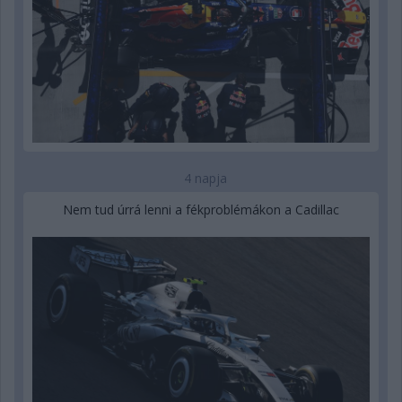
4 napja
Nem tud úrrá lenni a fékproblémákon a Cadillac