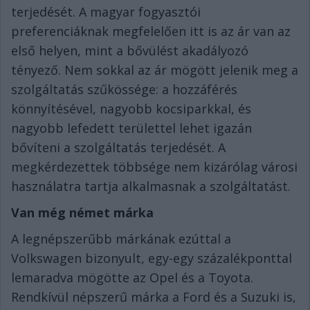
terjedését. A magyar fogyasztói
preferenciáknak megfelelően itt is az ár van az
első helyen, mint a bővülést akadályozó
tényező. Nem sokkal az ár mögött jelenik meg a
szolgáltatás szűkössége: a hozzáférés
könnyítésével, nagyobb kocsiparkkal, és
nagyobb lefedett területtel lehet igazán
bővíteni a szolgáltatás terjedését.
A
megkérdezettek többsége nem kizárólag városi
használatra tartja alkalmasnak a szolgáltatást.
Van még német márka
A legnépszerűbb márkának ezúttal a
Volkswagen bizonyult, egy-egy százalékponttal
lemaradva mögötte az Opel és a Toyota.
Rendkívül népszerű márka a Ford és a Suzuki is,