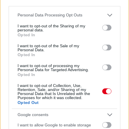
third parties.
Please note that this website/app uses one or more Google
Personal Data Processing Opt Outs
services and may gather and store information including but
not limited to your visit or usage behaviour. You may click to
I want to opt-out of the Sharing of my
personal data.
Higiéniai támogatással segíti a Macskaárvaház
grant or deny consent to Google and its third-party tags to
Opted In
Alapítvány munkáját a Peugeot robogók
use your data for below specified purposes in below Google
importőre
consent section.
I want to opt-out of the Sale of my
Personal Data.
Opted In
I want to opt-out of processing my
Personal Data for Targeted Advertising.
Opted In
Hallgasd meg a Formula Podcast
legfrissebb adását!
I want to opt-out of Collection, Use,
Retention, Sale, and/or Sharing of my
Personal Data that Is Unrelated with the
Purposes for which it was collected.
Opted Out
Google consents
I want to allow Google to enable storage