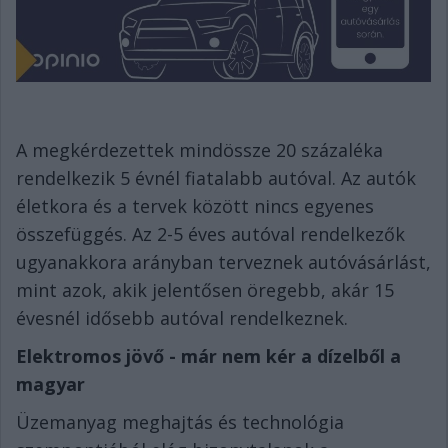
A megkérdezettek mindössze 20 százaléka
rendelkezik 5 évnél fiatalabb autóval. Az autók
életkora és a tervek között nincs egyenes
összefüggés. Az 2-5 éves autóval rendelkezők
ugyanakkor
a
arányban terveznek autóvásárlást,
mint azok,
akik
jelentősen öregebb, akár 15
évesnél idősebb autóval rendelkez
nek
.
Elektromos jövő - már nem kér a dízelből a
magyar
Üzemanyag meghajtás és technológia