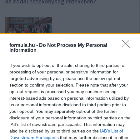
az irodai hatékonyság érdekében?
formula.hu -
Do Not Process My Personal
Information
Élj a lehetőséggel, szerezz érettségit munka
mellett!
If you wish to opt-out of the sale, sharing to third parties, or
processing of your personal or sensitive information for
targeted advertising by us, please use the below opt-out
section to confirm your selection. Please note that after your
opt-out request is processed you may continue seeing
interest-based ads based on personal information utilized by
us or personal information disclosed to third parties prior to
your opt-out. You may separately opt-out of the further
Új korszak a hazai quadpiacon: A New Jet Power
disclosure of your personal information by third parties on the
vette át a legendás TGB márka képviseletét
IAB’s list of downstream participants. This information may
also be disclosed by us to third parties on the
IAB’s List of
Downstream Participants
that may further disclose it to other