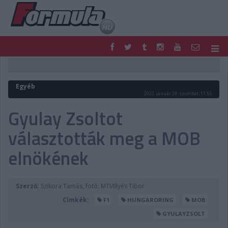
F1
PARC FERMÉ
FORMULA
MOTOR
Egyéb
NEMZETKÖZI
HAZAI
2022. január 29. szombat, 11:55
RETRO
EGYÉB
Gyulay Zsoltot
PODCAST
SHOP
választották meg a MOB
LIVE
TIPPJÁTÉK
DIGITÁLIS MAGAZIN
PONTÁLLÁSOK
elnökének
VERSENYNAPTÁRAK
Szerző:
Szikora Tamás, fotó: MTI/Illyés Tibor
Címkék:
F1
HUNGARORING
MOB
GYULAYZSOLT