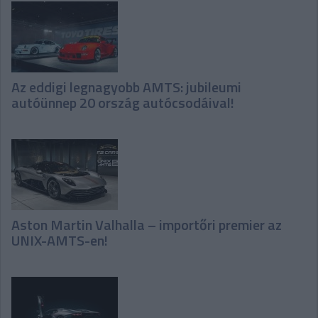
Az eddigi legnagyobb AMTS: jubileumi
autóünnep 20 ország autócsodáival!
Aston Martin Valhalla – importőri premier az
UNIX-AMTS-en!