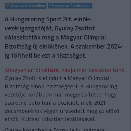
Megosztás e-mailben
Megosztás Facebookon
A Hungaroring Sport Zrt. elnök-
vezérigazgatóját, Gyulay Zsoltot
választották meg a Magyar Olimpiai
Bizottság új elnökének. A szakember 2024-
ig töltheti be ezt a tisztséget.
Ahogyan arról néhány napja már beszámoltunk
,
Gyulay Zsolt is elindult a Magyar Olimpiai
Bizottság elnöki tisztségéért. A Hungaroring
vezetője korábban már megerősítette, hogy
szeretné betölteni a pozíciót, mely 2021
decemberének végén üresedett meg az előző
elnök, Kulcsár Krisztián leváltásával.
Gyulay korábban a Formula.hu számára