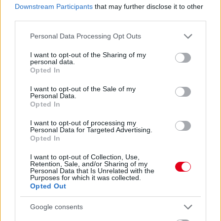
Downstream Participants
that may further disclose it to other
third parties.
Please note that this website/app uses one or more Google
4 órája
Personal Data Processing Opt Outs
services and may gather and store information including but
Hamarosan leáll az idei F1-es fejlesztésekkel a Cadillac
not limited to your visit or usage behaviour. You may click to
I want to opt-out of the Sharing of my
personal data.
grant or deny consent to Google and its third-party tags to
Opted In
use your data for below specified purposes in below Google
consent section.
I want to opt-out of the Sale of my
Personal Data.
Opted In
I want to opt-out of processing my
Personal Data for Targeted Advertising.
Opted In
I want to opt-out of Collection, Use,
Retention, Sale, and/or Sharing of my
Personal Data that Is Unrelated with the
Purposes for which it was collected.
Opted Out
Google consents
1 napja