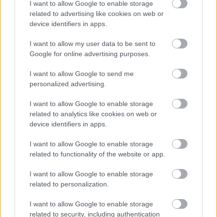
I want to allow Google to enable storage
Az F1-es Német Nagydíj „mindenképpen megvalósul”
related to advertising like cookies on web or
Domenicali szerint
device identifiers in apps.
I want to allow my user data to be sent to
Google for online advertising purposes.
I want to allow Google to send me
personalized advertising.
I want to allow Google to enable storage
related to analytics like cookies on web or
device identifiers in apps.
I want to allow Google to enable storage
related to functionality of the website or app.
1 napja
I want to allow Google to enable storage
„Jó látni, hogy közel az álom” – Camara az F1-es
related to personalization.
pletykákról
I want to allow Google to enable storage
related to security, including authentication