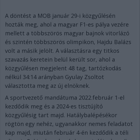
A döntést a MOB január 29-i közgyűlésén
hozták meg, ahol a magyar F1-es pálya vezére
mellett a többszörös magyar bajnok vitorlázó
és szintén többszörös olimpikon, Hajdu Balázs
volt a másik jelölt. A választásra egy titkos
szavazás keretein belül került sor, ahol a
közgyűlésen megjelent 48 tag, tartózkodás
nélkül 34:14 arányban Gyulay Zsoltot
választotta meg az új elnöknek.
A sportvezető mandátuma 2022.február 1-el
kezdődik meg és a 2024-es tisztújító
közgyűlésig tart majd. Hatálybalépésékor
rögtön egy nehéz, ugyanakkor nemes feladatot
kap majd, miután február 4-én kezdődik a téli