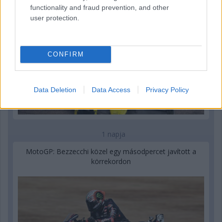
functionality and fraud prevention, and other
user protection.
CONFIRM
Data Deletion
Data Access
Privacy Policy
1 napja
MotoGP: Bezzecchi közel egy másodpercet javított a
körrekordon