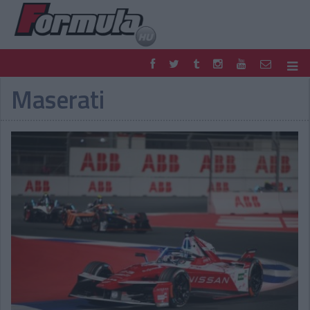
Maserati
F1
PARC FERMÉ
FORMULA
MOTOR
NEMZETKÖZI
HAZAI
RETRO
EGYÉB
PODCAST
SHOP
LIVE
TIPPJÁTÉK
DIGITÁLIS MAGAZIN
PONTÁLLÁSOK
VERSENYNAPTÁRAK