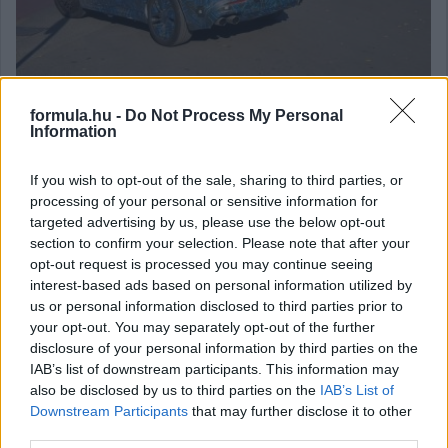
formula.hu -
Do Not Process My Personal
A Hungarian Supercar Spotters Facebook-oldalán tűntek fel a
Information
minap a fővárosban lőtt képek az új Maserati Grecalét,
amelynek hivatalos bemutatójára csak 2022-ben fog majd sor
If you wish to opt-out of the sale, sharing to third parties, or
kerülni.
processing of your personal or sensitive information for
részletek
targeted advertising by us, please use the below opt-out
section to confirm your selection. Please note that after your
opt-out request is processed you may continue seeing
2021. szeptember 17. péntek, 11:27
interest-based ads based on personal information utilized by
Megérkezett hazánkba is a Maserati Levante
us or personal information disclosed to third parties prior to
hibrid változata
your opt-out. You may separately opt-out of the further
disclosure of your personal information by third parties on the
IAB’s list of downstream participants. This information may
also be disclosed by us to third parties on the
IAB’s List of
Downstream Participants
that may further disclose it to other
third parties.