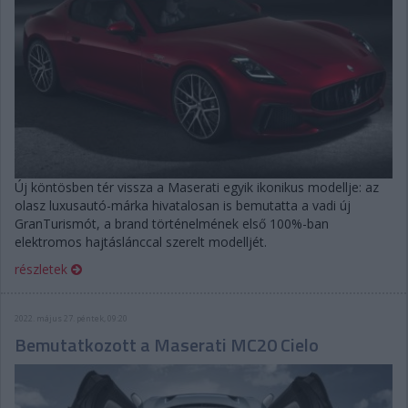
Új köntösben tér vissza a Maserati egyik ikonikus modellje: az
olasz luxusautó-márka hivatalosan is bemutatta a vadi új
GranTurismót, a brand történelmének első 100%-ban
elektromos hajtáslánccal szerelt modelljét.
részletek
2022. május 27. péntek, 09:20
Bemutatkozott a Maserati MC20 Cielo