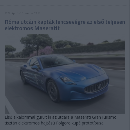
2022. április 13. szerda, 07:54
Róma utcáin kapták lencsevégre az első teljesen
elektromos Maseratit
Első alkalommal gurult ki az utcára a Maserati GranTurismo
tisztán elektromos hajtású Folgore kupé prototípusa.