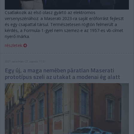
Csatlakozik az első olasz gyártó az elektromos
versenyszériához: a Maserati 2023-ra saját erőforrást fejleszt
és egy csapattal társul. Természetesen rögtön felmerült a
kérdés, a Formula-1-gyel nem szemez-e az 1957-es vb-címet
nyerő márka.
részletek
2021. december 22. szerda, 11:51
Egy új, a maga nemében páratlan Maserati
prototípus szeli az utakat a modenai ég alatt