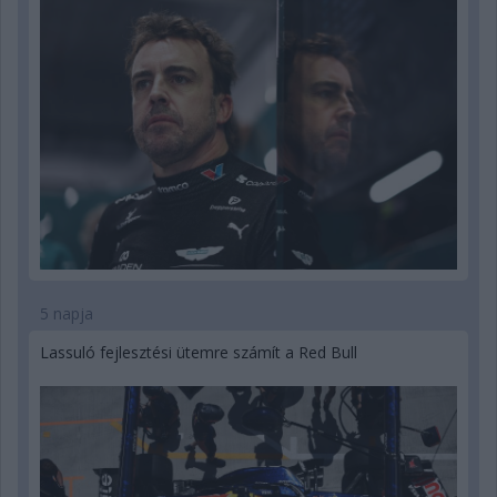
5 napja
Lassuló fejlesztési ütemre számít a Red Bull