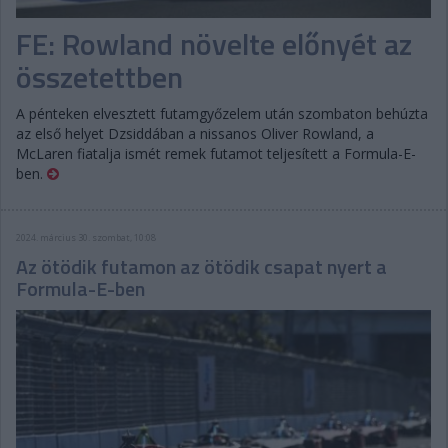
FE: Rowland növelte előnyét az
összetettben
A pénteken elvesztett futamgyőzelem után szombaton behúzta
az első helyet Dzsiddában a nissanos Oliver Rowland, a
McLaren fiatalja ismét remek futamot teljesített a Formula-E-
ben.
2024. március 30. szombat, 10:08
Az ötödik futamon az ötödik csapat nyert a
Formula-E-ben