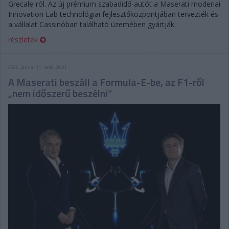
Grecale-ról. Az új prémium szabadidő-autót a Maserati modenai
Innovation Lab technológiai fejlesztőközpontjában tervezték és
a vállalat Cassinóban található üzemében gyártják.
részletek
2022. január 11. kedd, 08:01
A Maserati beszáll a Formula-E-be, az F1-ről
„nem időszerű beszélni”