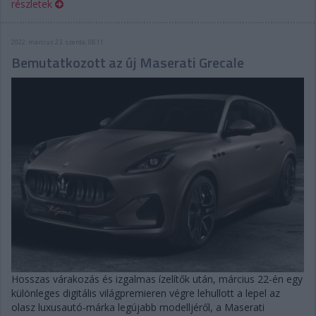
részletek
2022. március 23. szerda, 08:11
Bemutatkozott az új Maserati Grecale
Hosszas várakozás és izgalmas ízelítők után, március 22-én egy
különleges digitális világpremieren végre lehullott a lepel az
olasz luxusautó-márka legújabb modelljéről, a Maserati