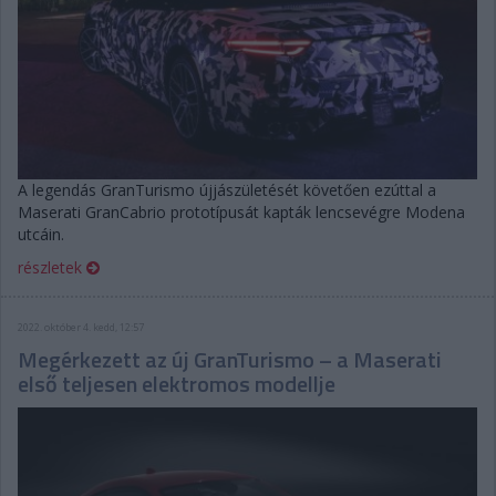
A legendás GranTurismo újjászületését követően ezúttal a
Maserati GranCabrio prototípusát kapták lencsevégre Modena
utcáin.
részletek
2022. október 4. kedd, 12:57
Megérkezett az új GranTurismo – a Maserati
első teljesen elektromos modellje