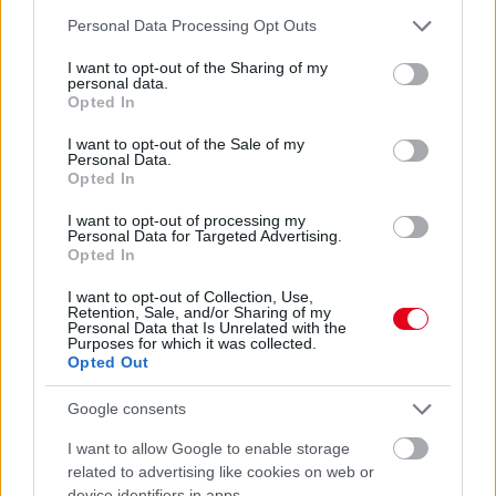
Please note that this website/app uses one or more Google
Personal Data Processing Opt Outs
services and may gather and store information including but
not limited to your visit or usage behaviour. You may click to
I want to opt-out of the Sharing of my
personal data.
grant or deny consent to Google and its third-party tags to
Opted In
use your data for below specified purposes in below Google
consent section.
I want to opt-out of the Sale of my
Personal Data.
Opted In
A Maserati idén tavasszal a Shanghai Auto Show közönségének
I want to opt-out of processing my
mutatta be először a Levante modell hibridizált verzióját. A
Personal Data for Targeted Advertising.
világpremiert követően az olasz luxusautómárka most
Opted In
Magyarországra is elhozta méltán népszerű modelljét: a
Levante Hybrid-et szeptember 16-án mutatták be a hazai
I want to opt-out of Collection, Use,
közönségnek egy nagyszabású rendezvényen.
Retention, Sale, and/or Sharing of my
Personal Data that Is Unrelated with the
Purposes for which it was collected.
részletek
Opted Out
előző hírek
következő hírek
Google consents
I want to allow Google to enable storage
related to advertising like cookies on web or
device identifiers in apps.