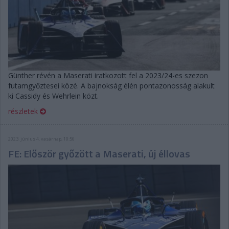
Günther révén a Maserati iratkozott fel a 2023/24-es szezon
futamgyőztesei közé. A bajnokság élén pontazonosság alakult
ki Cassidy és Wehrlein közt.
részletek
2023. június 4. vasárnap, 10:56
FE: Először győzött a Maserati, új éllovas