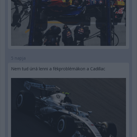
5 napja
Nem tud úrrá lenni a fékproblémákon a Cadillac