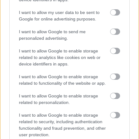
Hallgasd meg a Formula Podcast
legfrissebb adását!
I want to allow my user data to be sent to
Google for online advertising purposes.
I want to allow Google to send me
personalized advertising.
Kövess minket a Facebookon
I want to allow Google to enable storage
related to analytics like cookies on web or
device identifiers in apps.
I want to allow Google to enable storage
Parc Fermé
related to functionality of the website or app.
13 órája
I want to allow Google to enable storage
related to personalization.
Az F1-es Német Nagydíj „mindenképpen megvalósul”
Domenicali szerint
I want to allow Google to enable storage
related to security, including authentication
functionality and fraud prevention, and other
user protection.