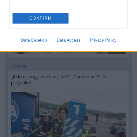
CONFIRM
Data Deletion
Data Access
Privacy Policy
17 órája
„Jó látni, hogy közel az álom” – Camara az F1-es
pletykákról