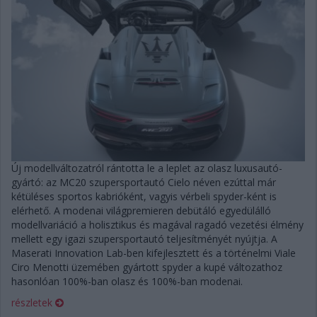
Új modellváltozatról rántotta le a leplet az olasz luxusautó-
gyártó: az MC20 szupersportautó Cielo néven ezúttal már
kétüléses sportos kabrióként, vagyis vérbeli spyder-ként is
elérhető. A modenai világpremieren debütáló egyedülálló
modellvariáció a holisztikus és magával ragadó vezetési élmény
mellett egy igazi szupersportautó teljesítményét nyújtja. A
Maserati Innovation Lab-ben kifejlesztett és a történelmi Viale
Ciro Menotti üzemében gyártott spyder a kupé változathoz
hasonlóan 100%-ban olasz és 100%-ban modenai.
részletek