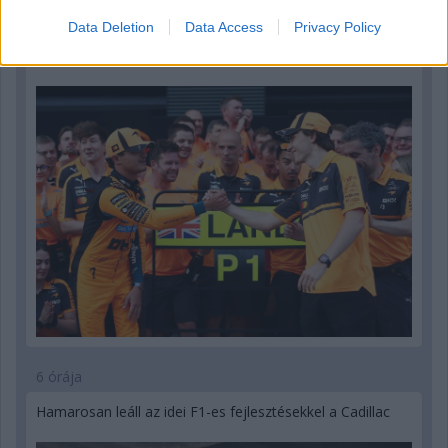
4 órája
Data Deletion
Data Access
Privacy Policy
„Lando és Oscar kapcsolata csak még erősebbé vált a
tavalyi év után” – Stella
6 órája
Hamarosan leáll az idei F1-es fejlesztésekkel a Cadillac