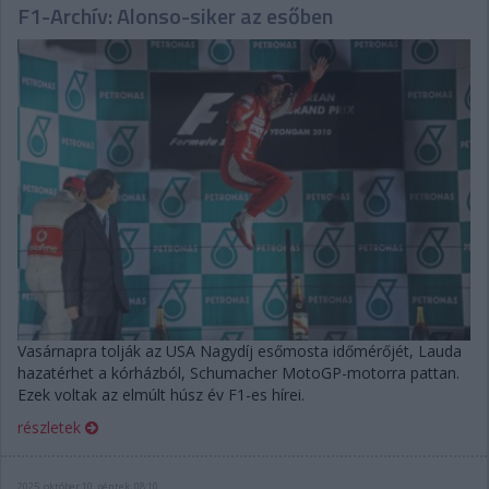
F1-Archív: Alonso-siker az esőben
Vasárnapra tolják az USA Nagydíj esőmosta időmérőjét, Lauda
hazatérhet a kórházból, Schumacher MotoGP-motorra pattan.
Ezek voltak az elmúlt húsz év F1-es hírei.
részletek
2025. október 10. péntek, 08:10