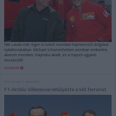
Niki Lauda már régen is tudott mondani hajmeresztő dolgokat
nyilatkozataiban. Michael Schumacherben azonban emberére,
akarom mondani, majmára akadt, ez a majom ugyanis
visszaszólt!
részletek
2025. december 19. péntek, 08:25
F1-Archív: Villeneuve lehülyézte a két ferrarist