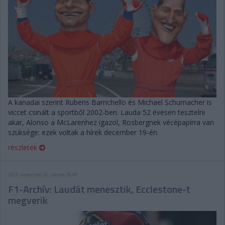
A kanadai szerint Rubens Barrichello és Michael Schumacher is
viccet csinált a sportból 2002-ben. Lauda 52 évesen tesztelni
akar, Alonso a McLarenhez igazol, Rosbergnek vécépapírra van
szüksége: ezek voltak a hírek december 19-én.
részletek
2025. november 26. szerda, 06:00
F1-Archív: Laudát menesztik, Ecclestone-t
megverik