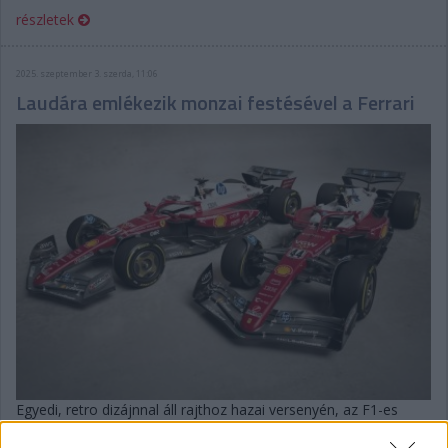
részletek
2025. szeptember 3. szerda, 11:06
Laudára emlékezik monzai festésével a Ferrari
Egyedi, retro dizájnnal áll rajthoz hazai versenyén, az F1-es
Olasz Nagydíjon a Scuderia, amellyel legendás versenyzőjük 50