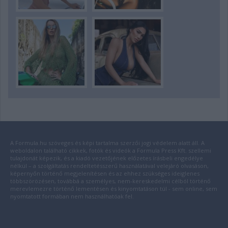
A Formula.hu szöveges és képi tartalma szerzői jogi védelem alatt áll. A
weboldalon található cikkek, fotók és videók a Formula Press Kft. szellemi
tulajdonát képezik, és a kiadó vezetőjének előzetes írásbeli engedélye
nélkül – a szolgáltatás rendeltetésszerű használatával velejáró olvasáson,
képernyőn történő megjelenítésen és az ehhez szükséges ideiglenes
többszörözésen, továbbá a személyes, nem-kereskedelmi célból történő
merevlemezre történő lementésen és kinyomtatáson túl - sem online, sem
nyomtatott formában nem használhatóak fel.