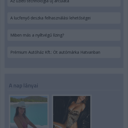
Az üzleti technológia új arculata
A lucfenyő deszka felhasználási lehetőségei
Miben más a nyíltvégű lízing?
Prémium Autóház Kft.: Öt autómárka Hatvanban
A nap lányai