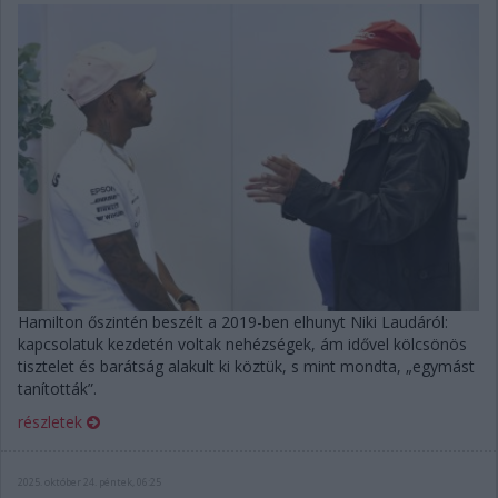
Hamilton őszintén beszélt a 2019-ben elhunyt Niki Laudáról:
kapcsolatuk kezdetén voltak nehézségek, ám idővel kölcsönös
tisztelet és barátság alakult ki köztük, s mint mondta, „egymást
tanították”.
részletek
2025. október 24. péntek, 06:25