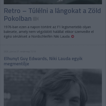
Retro – Túlélni a lángokat a Zöld
Pokolban
1976-ban ezen a napon történt az F1 legismertebb olyan
balesete, amely nem végződött halállal: ekkor szenvedte el
égési sérüléseit a Nordschleifén Niki Lauda.
2026. június 21. vasárnap, 12:14
Elhunyt Guy Edwards, Niki Lauda egyik
megmentője