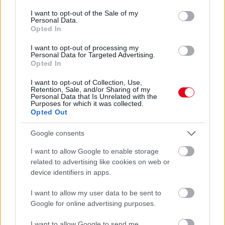
Ralf Schumacher fellebbviteli tárgyaláson bizonygatta
consent section.
I want to opt-out of the Sale of my
ártatlanságát, Raikkönen egy évvel hosszabbított: ezek voltak
Personal Data.
az F1-es hírek augusztus 19-én.
Opted In
részletek
I want to opt-out of processing my
Personal Data for Targeted Advertising.
Opted In
előző hírek
következő hírek
I want to opt-out of Collection, Use,
Retention, Sale, and/or Sharing of my
Personal Data that Is Unrelated with the
Purposes for which it was collected.
Hallgasd meg a Formula Podcast
Opted Out
legfrissebb adását!
Google consents
I want to allow Google to enable storage
related to advertising like cookies on web or
device identifiers in apps.
Kövess minket a Facebookon
I want to allow my user data to be sent to
Google for online advertising purposes.
I want to allow Google to send me