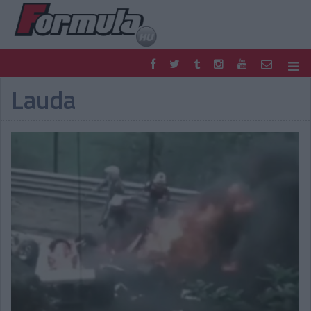
Lauda
F1
PARC FERMÉ
FORMULA
MOTOR
NEMZETKÖZI
HAZAI
RETRO
EGYÉB
PODCAST
SHOP
LIVE
TIPPJÁTÉK
DIGITÁLIS MAGAZIN
PONTÁLLÁSOK
VERSENYNAPTÁRAK