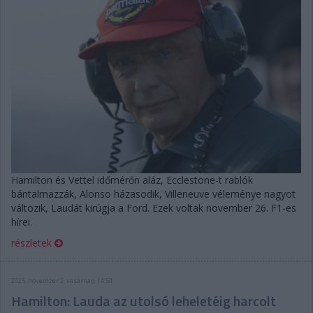
Hamilton és Vettel időmérőn aláz, Ecclestone-t rablók
bántalmazzák, Alonso házasodik, Villeneuve véleménye nagyot
változik, Laudát kirúgja a Ford. Ezek voltak november 26. F1-es
hírei.
részletek
2025. november 2. vasárnap, 14:54
Hamilton: Lauda az utolsó leheletéig harcolt