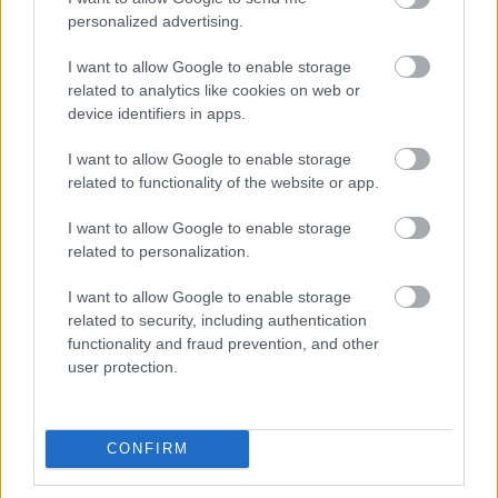
personalized advertising.
Parc Fermé
I want to allow Google to enable storage
2 órája
related to analytics like cookies on web or
device identifiers in apps.
Domenicali: Több sprint lesz az F1-ben – de nem
mindenhol
I want to allow Google to enable storage
related to functionality of the website or app.
I want to allow Google to enable storage
related to personalization.
I want to allow Google to enable storage
related to security, including authentication
functionality and fraud prevention, and other
user protection.
CONFIRM