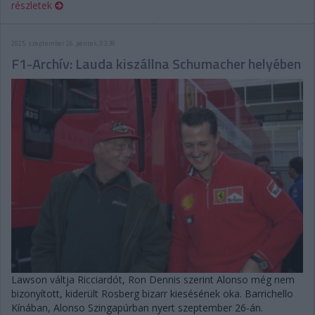
részletek
2025. szeptember 26. péntek, 03:39
F1-Archív: Lauda kiszállna Schumacher helyében
Lawson váltja Ricciardót, Ron Dennis szerint Alonso még nem
bizonyított, kiderült Rosberg bizarr kiesésének oka. Barrichello
Kínában, Alonso Szingapúrban nyert szeptember 26-án.