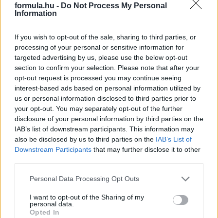
évvel ezelőtti első címszerzésére emlékeznek.
formula.hu -
Do Not Process My Personal
Information
részletek
If you wish to opt-out of the sale, sharing to third parties, or
2025. augusztus 19. kedd, 07:50
processing of your personal or sensitive information for
F1-Archív: Nem megy Raikkönen a Red Bullhoz
targeted advertising by us, please use the below opt-out
section to confirm your selection. Please note that after your
opt-out request is processed you may continue seeing
interest-based ads based on personal information utilized by
us or personal information disclosed to third parties prior to
your opt-out. You may separately opt-out of the further
disclosure of your personal information by third parties on the
IAB’s list of downstream participants. This information may
also be disclosed by us to third parties on the
IAB’s List of
Downstream Participants
that may further disclose it to other
third parties.
Please note that this website/app uses one or more Google
Personal Data Processing Opt Outs
services and may gather and store information including but
not limited to your visit or usage behaviour. You may click to
I want to opt-out of the Sharing of my
personal data.
A Ferrarit megvádolták, Lauda keményen ostorozta egykori
grant or deny consent to Google and its third-party tags to
Opted In
csapatát, Michael Schumacher rekorddal szerzett bajnoki címet,
use your data for below specified purposes in below Google