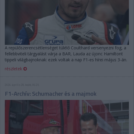
A repülőszerencsétlenséget túlélő Coulthard versenyezni fog, a
fellebbviteli tárgyalást várja a BAR, Lauda az újonc Hamiltont
tippeli világbajnoknak: ezek voltak a nap F1-es hírei május 3-án.
részletek
2026. április 28. kedd, 06:25
F1-Archív: Schumacher és a majmok