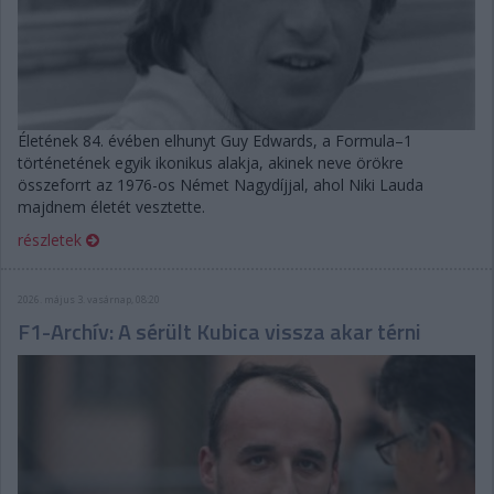
Életének 84. évében elhunyt Guy Edwards, a Formula–1
történetének egyik ikonikus alakja, akinek neve örökre
összeforrt az 1976-os Német Nagydíjjal, ahol Niki Lauda
majdnem életét vesztette.
részletek
2026. május 3. vasárnap, 08:20
F1-Archív: A sérült Kubica vissza akar térni