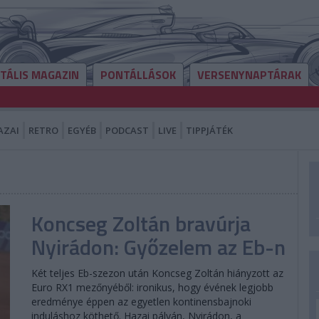
ITÁLIS MAGAZIN
PONTÁLLÁSOK
VERSENYNAPTÁRAK
AZAI
RETRO
EGYÉB
PODCAST
LIVE
TIPPJÁTÉK
Koncseg Zoltán bravúrja
Nyirádon: Győzelem az Eb-n
Két teljes Eb-szezon után Koncseg Zoltán hiányzott az
Euro RX1 mezőnyéből: ironikus, hogy évének legjobb
eredménye éppen az egyetlen kontinensbajnoki
induláshoz köthető. Hazai pályán, Nyirádon, a