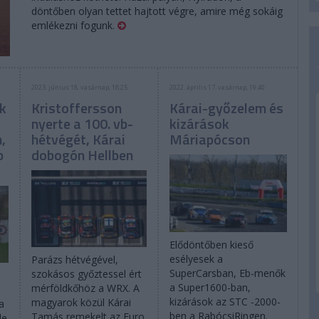
döntőben olyan tettet hajtott végre, amire még sokáig
emlékezni fogunk.
2023. június 18. vasárnap, 18:25
2022. április 17. vasárnap, 19:40
k
Kristoffersson
Kárai-győzelem és
nyerte a 100. vb-
kizárások
,
hétvégét, Kárai
Máriapócson
b
dobogón Hellben
Elődöntőben kieső
esélyesek a
Parázs hétvégével,
SuperCarsban, Eb-menők
szokásos győztessel ért
a Super1600-ban,
mérföldkőhöz a WRX. A
kizárások az STC -2000-
magyarok közül Kárai
a
ben a RabócsiRingen.
Tamás remekelt az Euro
de