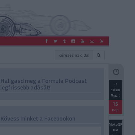
Hallgasd meg a Formula Podcast
F1
legfrissebb adását!
Holland
Nagydíj
15
nap
Kövess minket a Facebookon
MotoGP
Brit