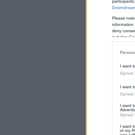
participants
Downstream 
Please note
information 
deny consent
in below Go
Persona
I want t
Opted 
I want t
Opted 
I want 
Advertis
Opted 
I want t
of my P
was col