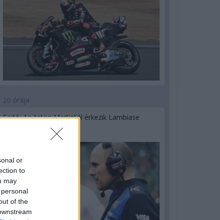
20 órája
Sajtó: Az Aston Martintól érkezik Lambiase
utódja a Red Bullhoz?
sonal or
ection to
ou may
 personal
out of the
 downstream