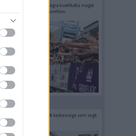
Kerékpáros világbajnokságra kvalifikálta magát
Bottas az F1-es nyári szünetben
2 napja
Montoya szerint Antonelli kedvessége sem segít
Russellen