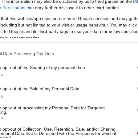
. This information may also be disclosed by us to third parties on the
IA
Participants
that may further disclose it to other third parties.
 that this website/app uses one or more Google services and may gath
including but not limited to your visit or usage behaviour. You may click 
 to Google and its third-party tags to use your data for below specifi
ogle consent section.
l Data Processing Opt Outs
o opt-out of the Sharing of my personal data.
In
o opt-out of the Sale of my Personal Data.
In
to opt-out of processing my Personal Data for Targeted
ing.
In
o opt-out of Collection, Use, Retention, Sale, and/or Sharing
ersonal Data that Is Unrelated with the Purposes for which it
lected.