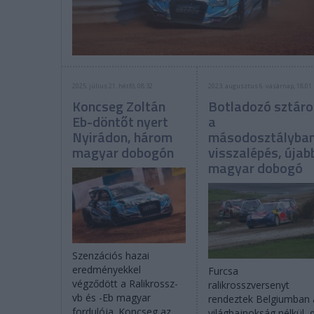
2025. július 21. hétfő, 08:32
2023. augusztus 6. vasárnap, 18:01
Koncseg Zoltán
Botladozó sztáro
Eb-döntőt nyert
a
Nyirádon, három
másodosztályban
magyar dobogón
visszalépés, újab
magyar dobogó
Szenzációs hazai
eredményekkel
Furcsa
végződött a Ralikrossz-
ralikrosszversenyt
vb és -Eb magyar
rendeztek Belgiumban 
fordulója. Koncseg az
világbajnokság nélkül, 