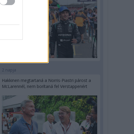
2 napja
Hakkinen megtartaná a Norris-Piastri párost a
McLarennél, nem borítaná fel Verstappenért