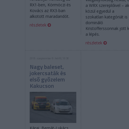
RX1-ben, Körmöczi és
a WRX szereplőivel – ak
Kovács az RX3-ban
közül egyedül a
alkotott maradandót.
szokatlan kategóriát is
domináló
részletek
Kristofferssonnak jött k
a lépés.
részletek
2019. szeptember 9. hétfő, 10:30
Nagy baleset,
jokercsaták és
első győzelem
Kakucson
Kárai, Bernát-Lukács,