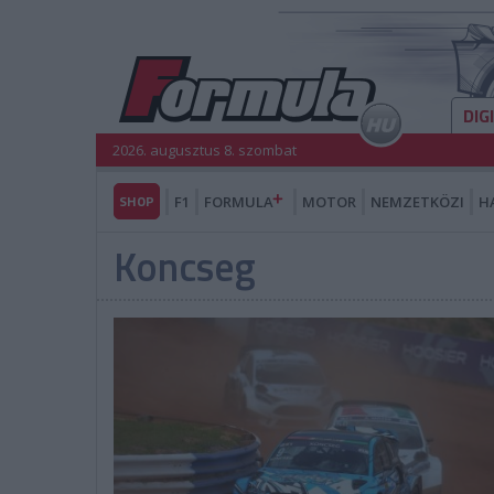
DIG
2026. augusztus 8. szombat
SHOP
F1
FORMULA
MOTOR
NEMZETKÖZI
H
Koncseg