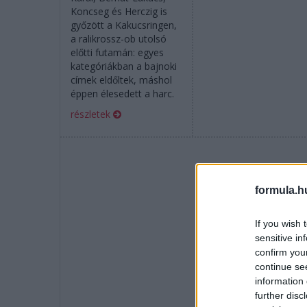
Koncseg és Herczig is
győzött a Kakucsringen,
a ralikrossz-ob utolsó
előtti futamán: egyes
kategóriákban a bajnoki
címek eldőltek, máshol
éppen élesedett a harc.
részletek
formula.h
If you wish 
sensitive in
confirm you
continue se
information 
further disc