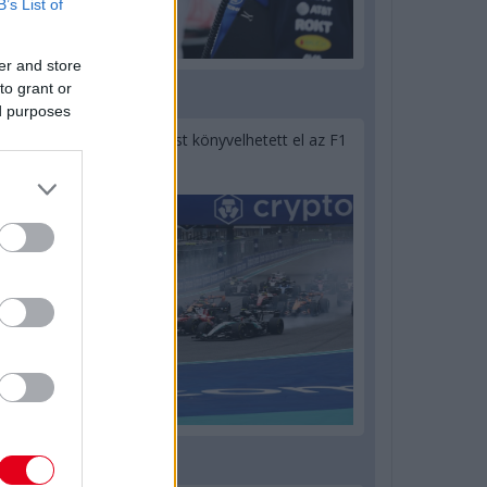
B’s List of
er and store
to grant or
1 napja
ed purposes
Óriási bevétel-visszaesést könyvelhetett el az F1
a második negyedévben
1 napja