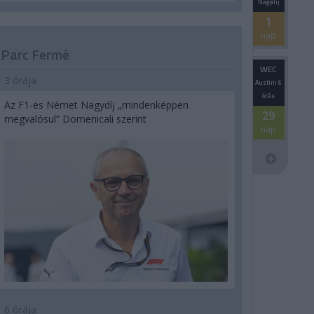
Nagydíj
1
nap
Parc Fermé
WEC
3 órája
Austini 6
órás
Az F1-es Német Nagydíj „mindenképpen
29
megvalósul” Domenicali szerint
nap
6 órája