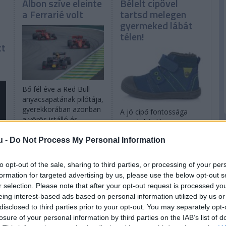
Albon szíve eleinte
Bélelt cipővel
a Ferrarié volt
tartsd melegen
gyermeked lábát
télen!
tt
Bő fél éve a Red Bull
anyacsapatának pilótája,
gyerekkorában azonban
A jó cipő fontossága
a vörös istálló és
nem is kérdéses, az
Michael Schumacher
egyre téliesebbre forduló
rajongója volt. A Ferrari
u -
Do Not Process My Personal Information
időjárás miatt pedig a
ejtette rabul, végül
meleg cipő haszna is
viszont az élet a Red Bull
nyilvánvalóvá válik. Egy
to opt-out of the sale, sharing to third parties, or processing of your per
kötelékébe sodorta.
béleletlen cipőt már nem
formation for targeted advertising by us, please use the below opt-out s
tudunk a testünk
részletek
r selection. Please note that after your opt-out request is processed y
melegével megfelelően
eing interest-based ads based on personal information utilized by us or
felmelegíteni és melegen
al
disclosed to third parties prior to your opt-out. You may separately opt-
is tartani. Hideg, fázós
t
losure of your personal information by third parties on the IAB’s list of
lábbal pedig nem csak