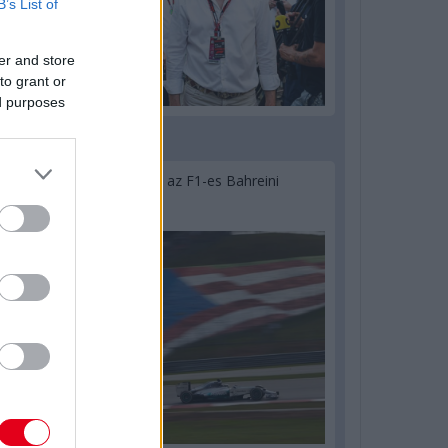
B’s List of
er and store
to grant or
ed purposes
2 napja
Megvan, mikor kezdődik az F1-es Bahreini
Nagydíj Malajziában