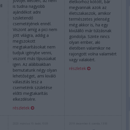
jövőjét illetően, az nem
életkorhoz kötött, bár
ll
is tudna nagyobb
megvannak azok az
ajándékot adni
életszakaszok, amikor
születendő
természetes jelenség
a
csemetéjének ennél.
még akkor is, ha egy
Viszont amíg a pici nem
kívülálló már túlzásnak
jött világra, addig a
gondolja. Szinte nincs
megszokott
olyan ember, aki
megtakarításokat nem
életében valamikor ne
tudjuk igénybe venni,
rajongott volna valamiért
viszont más típusúakat
vagy valakiért.
igen. Az alábbiakban
részletek
bemutatunk négy olyan
lehetőséget, ami kiváló
választás lesz a
csemeténk születése
előtti megtakarítás
elkezdésére.
részletek
1
2020. március 10. kedd, 10:09
2019. december 4. szerda, 13:50