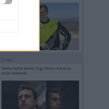
3 napja
Newey biztos benne, hogy Alonso marad az
Aston Martinnál