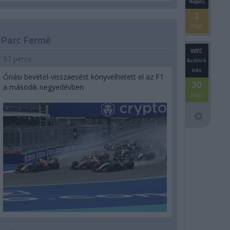
Nagydíj
2
nap
Parc Fermé
WEC
57 perce
Austini 6
órás
Óriási bevétel-visszaesést könyvelhetett el az F1
30
a második negyedévben
nap