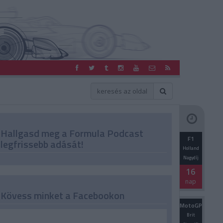
Hallgasd meg a Formula Podcast
F1
legfrissebb adását!
Holland
Nagydíj
16
nap
Kövess minket a Facebookon
MotoGP
Brit