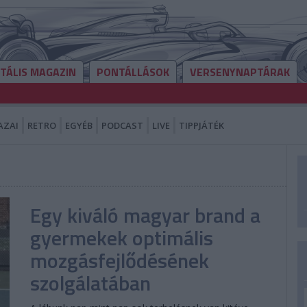
ITÁLIS MAGAZIN
PONTÁLLÁSOK
VERSENYNAPTÁRAK
AZAI
RETRO
EGYÉB
PODCAST
LIVE
TIPPJÁTÉK
Egy kiváló magyar brand a
gyermekek optimális
mozgásfejlődésének
szolgálatában