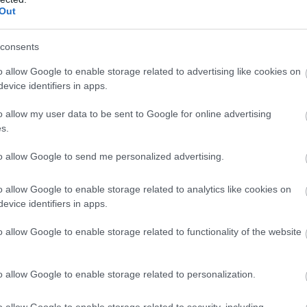
n
Ettől annyira jó
Verstappen: Nem
Out
esőben Max
vagyok én
Verstappen
szupersztár
consents
o allow Google to enable storage related to advertising like cookies on
evice identifiers in apps.
o allow my user data to be sent to Google for online advertising
s.
Amikor esős pályával
Alig néhány év alatt a
szembesül a Formula-1-
Formula-1 egyik
to allow Google to send me personalized advertising.
es mezőny, Max
meghatározó alakjává
Verstappenre évek óta
vált, hatalmas
 a
számíthatunk. Nem az
rajongótáborral a háta
o allow Google to enable storage related to analytics like cookies on
első briliáns
mögött. A rivaldafényhez
evice identifiers in apps.
teljesítményt láthattuk
kicsi korától
s
tőle, most el is árulta,
hozzászokott, de nem
o allow Google to enable storage related to functionality of the website
mitől ennyire jó.
érzi, hogy a hírnév miatt
változnia kéne.
részletek
o allow Google to enable storage related to personalization.
részletek
o allow Google to enable storage related to security, including