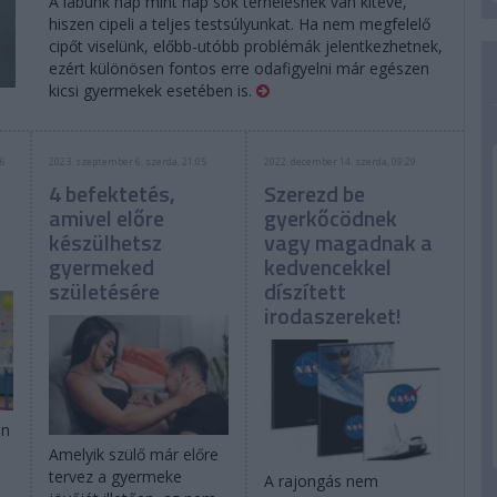
A lábunk nap mint nap sok terhelésnek van kitéve,
hiszen cipeli a teljes testsúlyunkat. Ha nem megfelelő
cipőt viselünk, előbb-utóbb problémák jelentkezhetnek,
ezért különösen fontos erre odafigyelni már egészen
kicsi gyermekek esetében is.
46
2023. szeptember 6. szerda, 21:05
2022. december 14. szerda, 09:29
4 befektetés,
Szerezd be
amivel előre
gyerkőcödnek
készülhetsz
vagy magadnak a
gyermeked
kedvencekkel
születésére
díszített
irodaszereket!
én
Amelyik szülő már előre
tervez a gyermeke
A rajongás nem