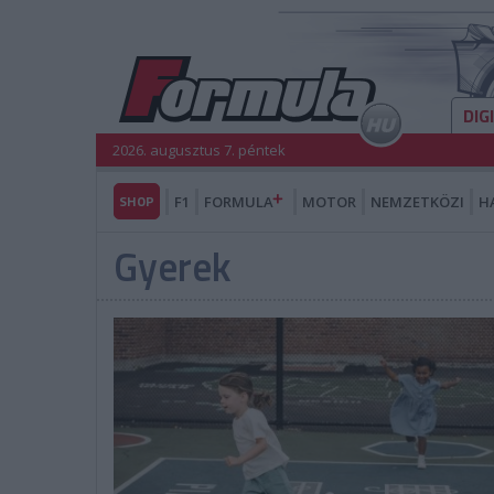
DIG
2026. augusztus 7. péntek
SHOP
F1
FORMULA
MOTOR
NEMZETKÖZI
H
Gyerek