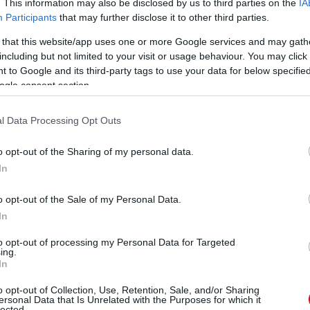
. This information may also be disclosed by us to third parties on the
IA
kellemetlen egész nap
Participants
that may further disclose it to other third parties.
lenni, de a vírusok is
könnyebben támadnak,
 that this website/app uses one or more Google services and may gath
ha a lábunk miatt az
including but not limited to your visit or usage behaviour. You may click 
egész testünk átfázik.
g
 to Google and its third-party tags to use your data for below specifi
részletek
ogle consent section.
n
l Data Processing Opt Outs
o opt-out of the Sharing of my personal data.
s
In
t
o opt-out of the Sale of my Personal Data.
In
n
to opt-out of processing my Personal Data for Targeted
ing.
In
o opt-out of Collection, Use, Retention, Sale, and/or Sharing
2019. július 30. kedd, 07:59
2019. július 8. hétfő, 08:30
ersonal Data that Is Unrelated with the Purposes for which it
lected.