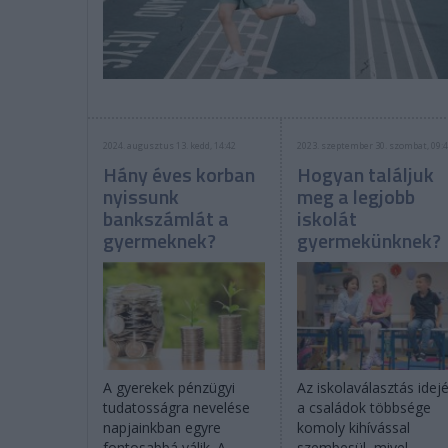
2024. augusztus 13. kedd, 14:42
2023. szeptember 30. szombat, 09:
Hány éves korban
Hogyan találjuk
nyissunk
meg a legjobb
bankszámlát a
iskolát
gyermeknek?
gyermekünknek?
A gyerekek pénzügyi
Az iskolaválasztás idej
tudatosságra nevelése
a családok többsége
napjainkban egyre
komoly kihívással
fontosabbá válik. A
szembesül, mivel