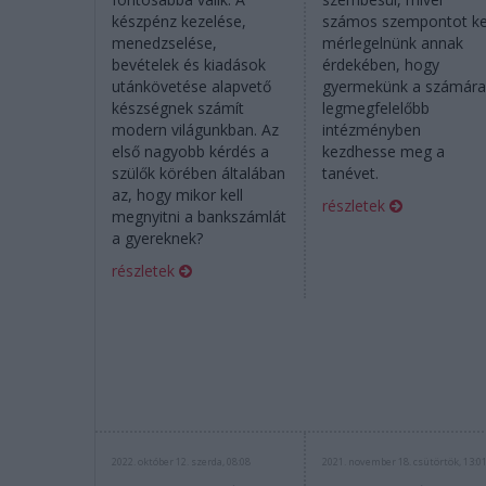
készpénz kezelése,
számos szempontot ke
menedzselése,
mérlegelnünk annak
bevételek és kiadások
érdekében, hogy
utánkövetése alapvető
gyermekünk a számár
készségnek számít
legmegfelelőbb
modern világunkban. Az
intézményben
első nagyobb kérdés a
kezdhesse meg a
szülők körében általában
tanévet.
az, hogy mikor kell
részletek
megnyitni a bankszámlát
a gyereknek?
részletek
2022. október 12. szerda, 08:08
2021. november 18. csütörtök, 13:0