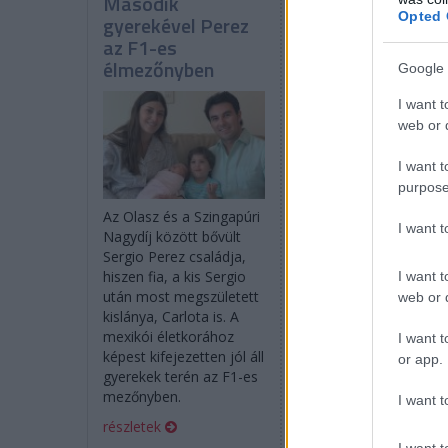
Második
Berger: Állandóa
Opted 
gyerekével Perez
a kórházból, vagy
az F1-es
a rendőrségről
élmezőnyben
kellett engem
Google 
hazavinni
I want t
web or d
I want t
purpose
Az Olasz és a Szingapúri
I want 
Nagydíj között bővült
Nem éppen egy
Sergio Perez családja,
balhékirálynak ismerjük
hiszen fia, a kis Sergio
I want t
tízszeres futamgyőztes
után most megszületett
web or d
osztrák pilótát, aki
kislánya, Carlota is. A
legtöbbször nyugodt é
mexikói életkorához
kiegyensúlyozott.
I want t
képest kifejezetten jól áll
Fiatalabb korában
or app.
gyerekek terén az F1-es
azonban nem így volt,
mezőnyben.
úgy véli, csoda, hogy
I want t
túlélte a gyerekkorát.
részletek
I want t