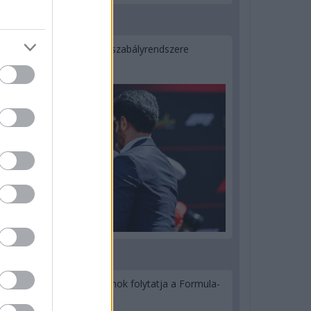
2 napja
Ilyen lehet a jövő F1-es szabályrendszere
Domenicali szerint
3 napja
Újabb korábbi F2-es bajnok folytatja a Formula-
E-ben