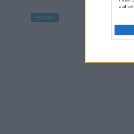
részletek
authenti
előző hírek