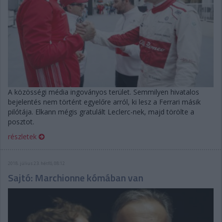
A közösségi média ingoványos terület. Semmilyen hivatalos
bejelentés nem történt egyelőre arról, ki lesz a Ferrari másik
pilótája. Elkann mégis gratulált Leclerc-nek, majd törölte a
posztot.
részletek
2018. július 23. hétfő, 08:12
Sajtó: Marchionne kómában van