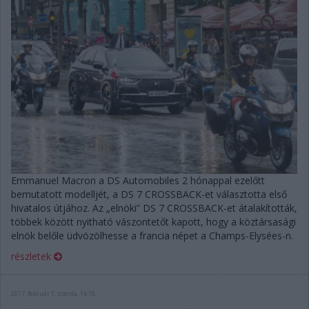
Emmanuel Macron a DS Automobiles 2 hónappal ezelőtt
bemutatott modelljét, a DS 7 CROSSBACK-et választotta első
hivatalos útjához. Az „elnöki” DS 7 CROSSBACK-et átalakították,
többek között nyitható vászontetőt kapott, hogy a köztársasági
elnök belőle üdvözölhesse a francia népet a Champs-Elysées-n.
részletek
2017. február 1. szerda, 14:18