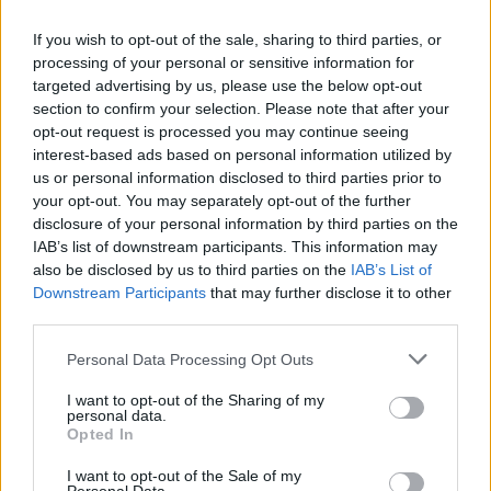
részletek
If you wish to opt-out of the sale, sharing to third parties, or
processing of your personal or sensitive information for
targeted advertising by us, please use the below opt-out
Hallgasd meg a Formula Podcast
section to confirm your selection. Please note that after your
opt-out request is processed you may continue seeing
legfrissebb adását!
interest-based ads based on personal information utilized by
us or personal information disclosed to third parties prior to
your opt-out. You may separately opt-out of the further
disclosure of your personal information by third parties on the
Kövess minket a Facebookon
IAB’s list of downstream participants. This information may
also be disclosed by us to third parties on the
IAB’s List of
Downstream Participants
that may further disclose it to other
third parties.
Please note that this website/app uses one or more Google
Personal Data Processing Opt Outs
services and may gather and store information including but
Parc Fermé
not limited to your visit or usage behaviour. You may click to
I want to opt-out of the Sharing of my
personal data.
grant or deny consent to Google and its third-party tags to
Opted In
9 órája
use your data for below specified purposes in below Google
consent section.
I want to opt-out of the Sale of my
MotoGP: Bezzecchi közel egy másodpercet javított a