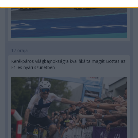
17 órája
Kerékpáros világbajnokságra kvalifikálta magát Bottas az
F1-es nyári szünetben