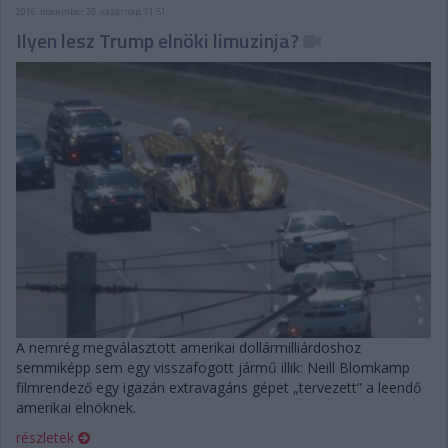
2016. november 20. vasárnap, 11:51
Ilyen lesz Trump elnöki limuzinja?
A nemrég megválasztott amerikai dollármilliárdoshoz
semmiképp sem egy visszafogott jármű illik: Neill Blomkamp
filmrendező egy igazán extravagáns gépet „tervezett” a leendő
amerikai elnöknek.
részletek