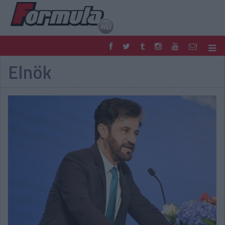
Elnök
F1
PARC FERMÉ
FORMULA
MOTOR
NEMZETKÖZI
HAZAI
RETRO
EGYÉB
PODCAST
SHOP
LIVE
TIPPJÁTÉK
DIGITÁLIS MAGAZIN
PONTÁLLÁSOK
VERSENYNAPTÁRAK