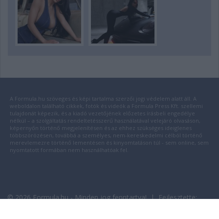
A Formula.hu szöveges és képi tartalma szerzői jogi védelem alatt áll. A
weboldalon található cikkek, fotók és videók a Formula Press Kft. szellemi
tulajdonát képezik, és a kiadó vezetőjének előzetes írásbeli engedélye
nélkül – a szolgáltatás rendeltetésszerű használatával velejáró olvasáson,
képernyőn történő megjelenítésen és az ehhez szükséges ideiglenes
többszörözésen, továbbá a személyes, nem-kereskedelmi célból történő
merevlemezre történő lementésen és kinyomtatáson túl - sem online, sem
nyomtatott formában nem használhatóak fel.
© 2026 Formula.hu - Minden jog fenntartva! | Fejlesztette:
insource.hu