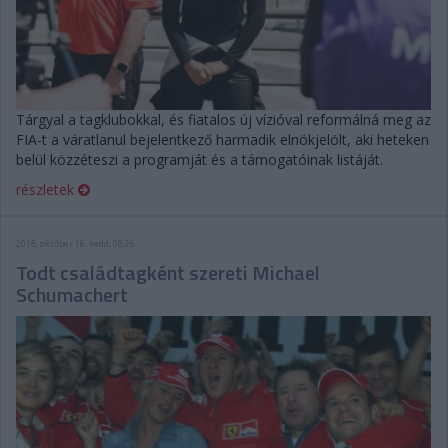
Tárgyal a tagklubokkal, és fiatalos új vízióval reformálná meg az
FIA-t a váratlanul bejelentkező harmadik elnökjelölt, aki heteken
belül közzéteszi a programját és a támogatóinak listáját.
részletek
2018. október 16. kedd, 08:26
Todt családtagként szereti Michael
Schumachert