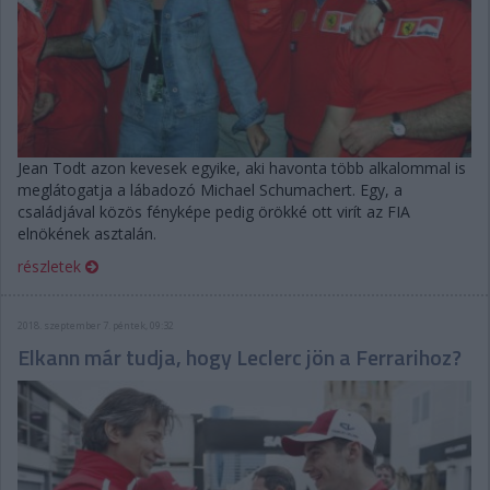
Jean Todt azon kevesek egyike, aki havonta több alkalommal is
meglátogatja a lábadozó Michael Schumachert. Egy, a
családjával közös fényképe pedig örökké ott virít az FIA
elnökének asztalán.
részletek
2018. szeptember 7. péntek, 09:32
Elkann már tudja, hogy Leclerc jön a Ferrarihoz?