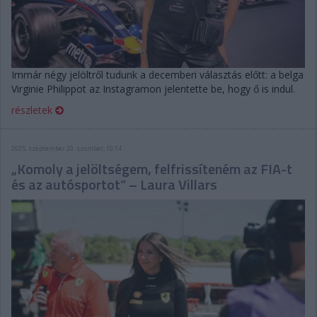
Immár négy jelöltről tudunk a decemberi választás előtt: a belga
Virginie Philippot az Instagramon jelentette be, hogy ő is indul.
részletek
2025. szeptember 20. szombat, 10:14
„Komoly a jelöltségem, felfrissíteném az FIA-t
és az autósportot” – Laura Villars