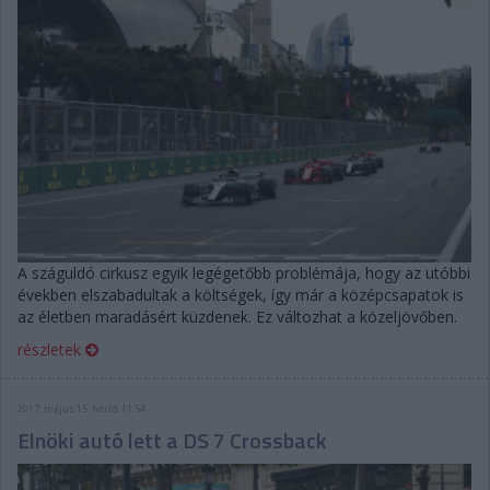
A száguldó cirkusz egyik legégetőbb problémája, hogy az utóbbi
években elszabadultak a költségek, így már a középcsapatok is
az életben maradásért küzdenek. Ez változhat a közeljövőben.
részletek
2017. május 15. hétfő, 11:54
Elnöki autó lett a DS 7 Crossback