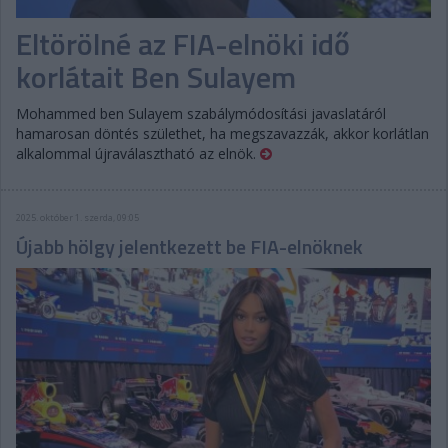
Eltörölné az FIA-elnöki idő
korlátait Ben Sulayem
Mohammed ben Sulayem szabálymódosítási javaslatáról
hamarosan döntés születhet, ha megszavazzák, akkor korlátlan
alkalommal újraválasztható az elnök.
2025. október 1. szerda, 09:05
Újabb hölgy jelentkezett be FIA-elnöknek