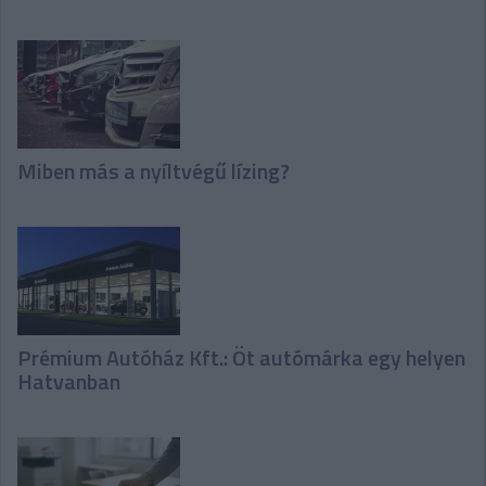
Miben más a nyíltvégű lízing?
Prémium Autóház Kft.: Öt autómárka egy helyen
Hatvanban