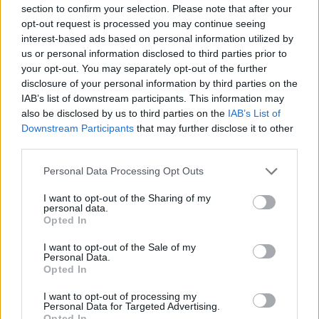
section to confirm your selection. Please note that after your
Az F1-es Német Nagydíj „mindenképpen megvalósul”
opt-out request is processed you may continue seeing
Domenicali szerint
interest-based ads based on personal information utilized by
us or personal information disclosed to third parties prior to
your opt-out. You may separately opt-out of the further
disclosure of your personal information by third parties on the
IAB’s list of downstream participants. This information may
also be disclosed by us to third parties on the
IAB’s List of
Downstream Participants
that may further disclose it to other
third parties.
Please note that this website/app uses one or more Google
Personal Data Processing Opt Outs
services and may gather and store information including but
not limited to your visit or usage behaviour. You may click to
I want to opt-out of the Sharing of my
personal data.
grant or deny consent to Google and its third-party tags to
Opted In
use your data for below specified purposes in below Google
consent section.
I want to opt-out of the Sale of my
1 napja
Personal Data.
Opted In
„Jó látni, hogy közel az álom” – Camara az F1-es
pletykákról
I want to opt-out of processing my
Personal Data for Targeted Advertising.
Opted In