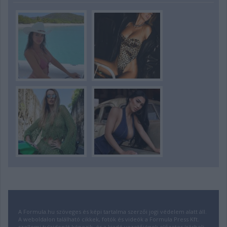
A Formula.hu szöveges és képi tartalma szerzői jogi védelem alatt áll.
A weboldalon található cikkek, fotók és videók a Formula Press Kft.
szellemi tulajdonát képezik, és a kiadó vezetőjének előzetes írásbeli