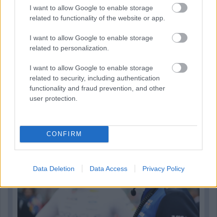
I want to allow Google to enable storage
related to functionality of the website or app.
I want to allow Google to enable storage
related to personalization.
I want to allow Google to enable storage
related to security, including authentication
functionality and fraud prevention, and other
1 napja
user protection.
Sajtó: Az Aston Martintól érkezik Lambiase utódja a Red
Bullhoz?
CONFIRM
Data Deletion
Data Access
Privacy Policy