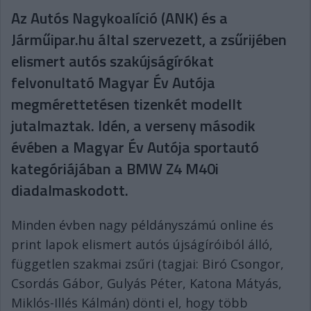
Az Autós Nagykoalíció (ANK) és a
Járműipar.hu által szervezett, a zsűrijében
elismert autós szakújságírókat
felvonultató Magyar Év Autója
megmérettetésen tizenkét modellt
jutalmaztak. Idén, a verseny második
évében a Magyar Év Autója sportautó
kategóriájában a BMW Z4 M40i
diadalmaskodott.
Minden évben nagy példányszámú online és
print lapok elismert autós újságíróiból álló,
független szakmai zsűri (tagjai: Biró Csongor,
Csordás Gábor, Gulyás Péter, Katona Mátyás,
Miklós-Illés Kálmán) dönti el, hogy több