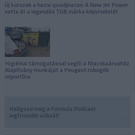
Új korszak a hazai quadpiacon: A New Jet Power
vette át a legendás TGB márka képviseletét
Higiéniai támogatással segíti a Macskaárvaház
Alapítvány munkáját a Peugeot robogók
importőre
Hallgasd meg a Formula Podcast
legfrissebb adását!