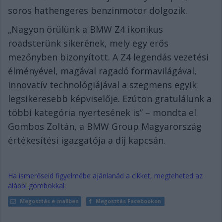
soros hathengeres benzinmotor dolgozik.
„Nagyon örülünk a BMW Z4 ikonikus
roadsterünk sikerének, mely egy erős
mezőnyben bizonyított. A Z4 legendás vezetési
élményével, magával ragadó formavilágával,
innovatív technológiájával a szegmens egyik
legsikeresebb képviselője. Ezúton gratulálunk a
többi kategória nyertesének is” – mondta el
Gombos Zoltán, a BMW Group Magyarország
értékesítési igazgatója a díj kapcsán.
Ha ismerőseid figyelmébe ajánlanád a cikket, megteheted az
alábbi gombokkal:
Megosztás e-mailben
Megosztás Facebookon