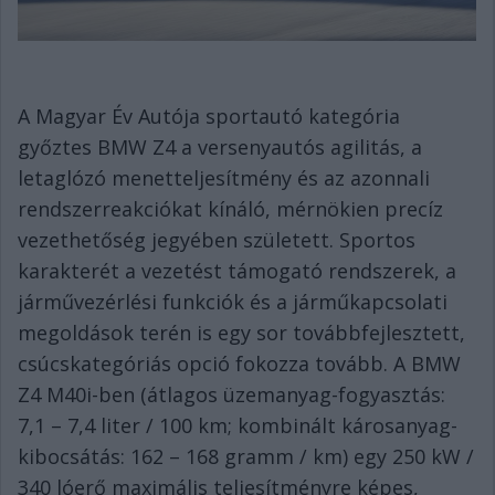
A Magyar Év Autója sportautó kategória
győztes BMW Z4 a versenyautós agilitás, a
letaglózó menetteljesítmény és az azonnali
rendszerreakciókat kínáló, mérnökien precíz
vezethetőség jegyében született. Sportos
karakterét a vezetést támogató rendszerek, a
járművezérlési funkciók és a járműkapcsolati
megoldások terén is egy sor továbbfejlesztett,
csúcskategóriás opció fokozza tovább. A BMW
Z4 M40i-ben (átlagos üzemanyag-fogyasztás:
7,1 – 7,4 liter / 100 km; kombinált károsanyag-
kibocsátás: 162 – 168 gramm / km) egy 250 kW /
340 lóerő maximális teljesítményre képes,