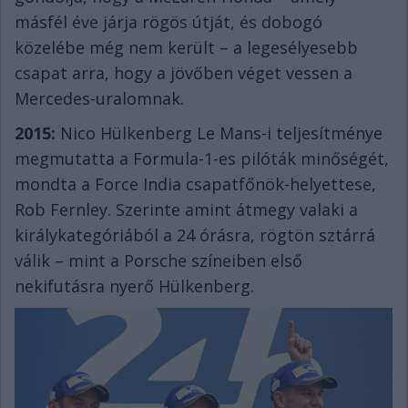
másfél éve járja rögös útját, és dobogó
közelébe még nem került – a legesélyesebb
csapat arra, hogy a jövőben véget vessen a
Mercedes-uralomnak.
2015:
Nico Hülkenberg Le Mans-i teljesítménye
megmutatta a Formula-1-es pilóták minőségét,
mondta a Force India csapatfőnök-helyettese,
Rob Fernley. Szerinte amint átmegy valaki a
királykategóriából a 24 órásra, rögtön sztárrá
válik – mint a Porsche színeiben első
nekifutásra nyerő Hülkenberg.