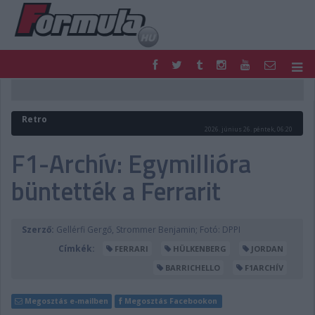
F1
PARC FERMÉ
FORMULA
MOTOR
Retro
NEMZETKÖZI
HAZAI
2026. június 26. péntek, 06:20
RETRO
EGYÉB
F1-Archív: Egymillióra
PODCAST
SHOP
büntették a Ferrarit
LIVE
TIPPJÁTÉK
DIGITÁLIS MAGAZIN
PONTÁLLÁSOK
VERSENYNAPTÁRAK
Szerző:
Gellérfi Gergő, Strommer Benjamin; Fotó: DPPI
Címkék:
FERRARI
HÜLKENBERG
JORDAN
BARRICHELLO
F1ARCHÍV
Megosztás e-mailben
Megosztás Facebookon