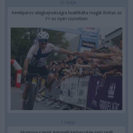
21 órája
Kerékpáros világbajnokságra kvalifikálta magát Bottas az
F1-es nyári szünetben
1 napja
Montoya szerint Antonelli kedvessége sem segít