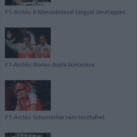
F1-Archív: A Mercedesszel tárgyal Verstappen
F1-Archív: Alonso dupla büntetése
F1-Archív: Schumacher nem tesztelhet