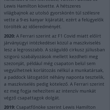
Lewis Hamilton követte. A hétszeres
világbajnok az utolsó gyorskörén túl szélesre
vette a 9-es kanyar kijáratát, ezért a felügyelők
törölték az időeredményét.
2020:
A Ferrari szerint az F1 Covid miatt előírt
járványügyi intézkedései közül a maszkviselés
lesz a legrosszabb. A száguldó cirkusz júliusban
szigorú szabályozások mellett kezdheti meg
szezonját, például még csapaton belül sem
vegyülhetnek korlátozás nélkül a munkatársak,
a paddock látogatóit néhány naponta tesztelik,
a maszkviselés pedig kötelező. A Ferrari szerint
ez meg fogja nehezíteni az intenzív munkát
végző csapattagok dolgát.
2019:
Csapatfőnöke szerint Lewis Hamilton