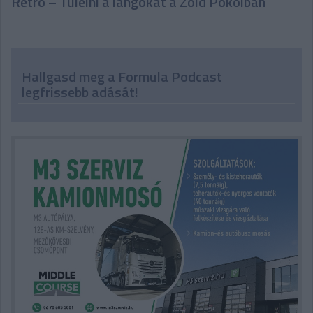
Retro – Túlélni a lángokat a Zöld Pokolban
Hallgasd meg a Formula Podcast
legfrissebb adását!