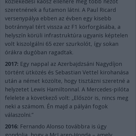
közlekedési káosz ellenére még több nézőt
szeretnének a futamon látni. A Paul Ricard
versenypálya ebben az évben egy kisebb
botránnyal tért vissza az F1 körforgásába, a
helyszín körüli infrastruktúra ugyanis képtelen
volt kiszolgálni 65 ezer szurkolót, így sokan
órákra dugóban ragadtak.
2017:
Egy nappal az Azerbajdzsáni Nagydíjon
történt ütközés és Sebastian Vettel kirohanása
után a német közölte, hogy tisztázni szeretné a
helyzetet Lewis Hamiltonnal. A Mercedes-pilóta
felelete a következő volt: „Először is, nincs meg
neki a számom. Én majd a pályán fogok
válaszolni.”
2016:
Fernando Alonso továbbra is úgy
gondolja, hogy a McLaren-Honda – amely