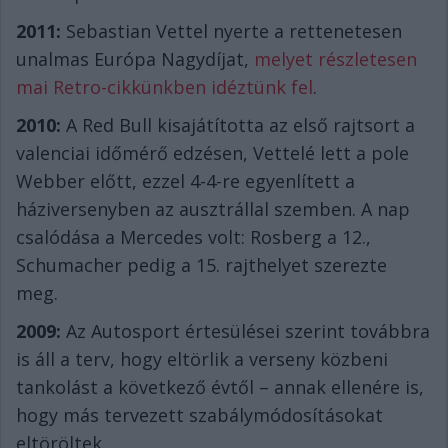
2011:
Sebastian Vettel nyerte a rettenetesen
unalmas Európa Nagydíjat,
melyet részletesen
mai Retro-cikkünkben idéztünk fel
.
2010:
A Red Bull kisajátította az első rajtsort a
valenciai időmérő edzésen, Vettelé lett a pole
Webber előtt, ezzel 4-4-re egyenlített a
háziversenyben az ausztrállal szemben. A nap
csalódása a Mercedes volt: Rosberg a 12.,
Schumacher pedig a 15. rajthelyet szerezte
meg.
2009:
Az Autosport értesülései szerint továbbra
is áll a terv, hogy eltörlik a verseny közbeni
tankolást a következő évtől – annak ellenére is,
hogy más tervezett szabálymódosításokat
eltöröltek.