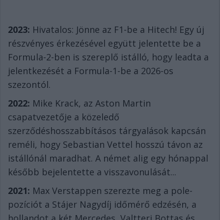
2023:
Hivatalos: Jönne az F1-be a Hitech! Egy új
részvényes érkezésével együtt jelentette be a
Formula-2-ben is szereplő istálló, hogy leadta a
jelentkezését a Formula-1-be a 2026-os
szezontól.
2022:
Mike Krack, az Aston Martin
csapatvezetője a közeledő
szerződéshosszabbításos tárgyalások kapcsán
reméli, hogy Sebastian Vettel hosszú távon az
istállónál maradhat. A német alig egy hónappal
később bejelentette a visszavonulását...
2021:
Max Verstappen szerezte meg a pole-
pozíciót a Stájer Nagydíj időmérő edzésén, a
hollandot a két Mercedes, Valtteri Bottas és