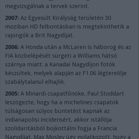
megvizsgálnak a tervek szerint.
2007:
Az Egyesült Királyság területén 30
moziban HD felbontásban is megtekinthetik a
rajongók a Brit Nagydíjat.
2006:
A Honda után a McLaren is háborog és az
FIA közbelépését sürgeti a Williams hátsó
szárnya miatt: a Kanadai Nagydíjon fotók
készültek, melyek alapján az F1.06 légterelője
szabálytalanul elhajlik.
2005:
A Minardi csapatfőnöke, Paul Stoddart
leszögezte, hogy ha a michelines csapatok
túlságosan súlyos büntetést kapnak az
indianapolisi incidensért, akkor istállója
szolidaritásból bojkottálni fogja a Francia
Nagydíjat. Max Mosley úgy nyilatkozott, hogy a