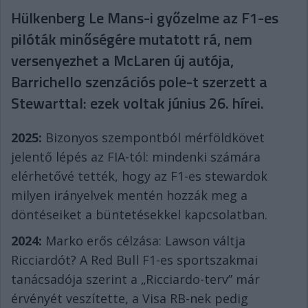
Hülkenberg Le Mans-i győzelme az F1-es
pilóták minőségére mutatott rá, nem
versenyezhet a McLaren új autója,
Barrichello szenzációs pole-t szerzett a
Stewarttal: ezek voltak június 26. hírei.
2025:
Bizonyos szempontból mérföldkövet
jelentő lépés az FIA-tól: mindenki számára
elérhetővé tették, hogy az F1-es stewardok
milyen irányelvek mentén hozzák meg a
döntéseiket a büntetésekkel kapcsolatban.
2024:
Marko erős célzása: Lawson váltja
Ricciardót? A Red Bull F1-es sportszakmai
tanácsadója szerint a „Ricciardo-terv” már
érvényét veszítette, a Visa RB-nek pedig