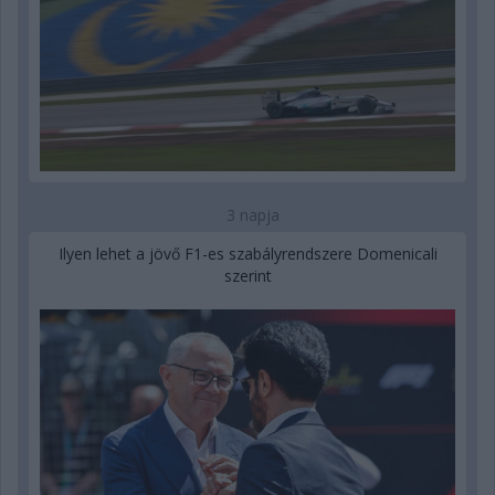
3 napja
Ilyen lehet a jövő F1-es szabályrendszere Domenicali
szerint