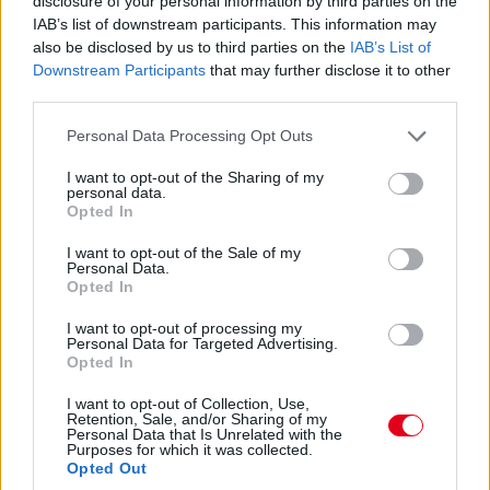
disclosure of your personal information by third parties on the
1999:
Hatalmas meglepetésre Rubens
IAB’s list of downstream participants. This information may
also be disclosed by us to third parties on the
IAB’s List of
Barrichello szerezte meg a pole-t a Francia
Downstream Participants
that may further disclose it to other
Nagydíj esős időmérő edzésén, miután a brazil
third parties.
versenyző még azelőtt kihajtott a pályára, hogy
Please note that this website/app uses one or more Google
Personal Data Processing Opt Outs
megérkezett az égi áldás. Második lett Alesi a
services and may gather and store information including but
Sauberrel, míg a harmadik rajthely a prostos
not limited to your visit or usage behaviour. You may click to
I want to opt-out of the Sharing of my
personal data.
grant or deny consent to Google and its third-party tags to
Panisé lett – két hazai versenyző és egy hazai
Opted In
use your data for below specified purposes in below Google
csapat végzett tehát az első háromban. A
consent section.
I want to opt-out of the Sale of my
Stewart istálló története első pole-ját szerezte.
Personal Data.
Opted In
I want to opt-out of processing my
Personal Data for Targeted Advertising.
Opted In
I want to opt-out of Collection, Use,
Retention, Sale, and/or Sharing of my
Personal Data that Is Unrelated with the
Purposes for which it was collected.
Opted Out