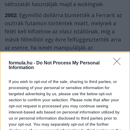
változatát használják majd a wokingiak.
2002:
Egymillió dollárra büntették a Ferrarit az
osztrák futamon történtek miatt, melynek a
felét kell kifizetnie az olasz istállónak, míg a
másik félmilliót egy évre felfüggesztették arra
az esetre, ha ismét manipulálják az
eredményhirdetést.
A spielbergi botrányról itt
formula.hu -
Do Not Process My Personal
olvashattok
.
Information
2001:
Adrian Newey nélkül is van siker a
If you wish to opt-out of the sale, sharing to third parties, or
Formula-1-ben, mondta Eddie Jordan. A saját
processing of your personal or sensitive information for
nevét viselő istálló főnöke arra mutatott rá,
targeted advertising by us, please use the below opt-out
hogy a Williams két versenyt nyert eddig a
section to confirm your selection. Please note that after your
opt-out request is processed you may continue seeing
szezon folyamán, első győzelmeit szerezve 1997
interest-based ads based on personal information utilized by
óta, amikor az utolsó Newey által tervezett
us or personal information disclosed to third parties prior to
autója tarolt a pályán.
your opt-out. You may separately opt-out of the further