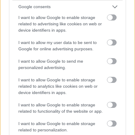
Google consents
I want to allow Google to enable storage
related to advertising like cookies on web or
device identifiers in apps.
1997:
Michael Schumacher elmondása szerint
I want to allow my user data to be sent to
szeretné, hogy a következő szezonban is Eddie
Google for online advertising purposes.
Irvine legyen a csapattársa. „Nagyon korrekt és
nagyon jó partner. Persze voltak gondjai, de ne
I want to allow Google to send me
personalized advertising.
feledjük, hány pontot szerzett” – mondta a
kétszeres világbajnok.
I want to allow Google to enable storage
related to analytics like cookies on web or
Ha ismerőseid figyelmébe ajánlanád a cikket, megteheted az
device identifiers in apps.
alábbi gombokkal:
I want to allow Google to enable storage
Megosztás e-mailben
Megosztás Facebookon
related to functionality of the website or app.
További cikkeink a témában
I want to allow Google to enable storage
related to personalization.