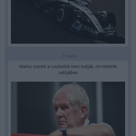
3 napja
Marko szerint a szurkolók nem tudják, mi történik
valójában