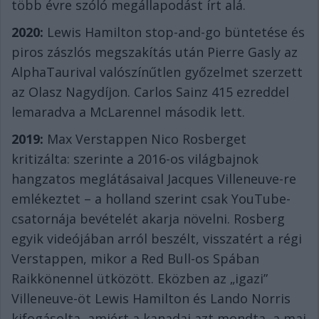
több évre szóló megállapodást írt alá.
2020:
Lewis Hamilton stop-and-go büntetése és
piros zászlós megszakítás után Pierre Gasly az
AlphaTaurival valószínűtlen győzelmet szerzett
az Olasz Nagydíjon. Carlos Sainz 415 ezreddel
lemaradva a McLarennel második lett.
2019:
Max Verstappen Nico Rosberget
kritizálta: szerinte a 2016-os világbajnok
hangzatos meglátásaival Jacques Villeneuve-re
emlékeztet – a holland szerint csak YouTube-
csatornája bevételét akarja növelni. Rosberg
egyik videójában arról beszélt, visszatért a régi
Verstappen, mikor a Red Bull-os Spában
Raikkönennel ütközött. Eközben az „igazi”
Villeneuve-öt Lewis Hamilton és Lando Norris
kifogásolta, amiért a kanadai azt mondta, a mai