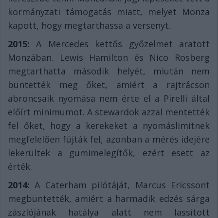
kormányzati támogatás miatt, melyet Monza
kapott, hogy megtarthassa a versenyt.
2015:
A Mercedes kettős győzelmet aratott
Monzában. Lewis Hamilton és Nico Rosberg
megtarthatta második helyét, miután nem
büntették meg őket, amiért a rajtrácson
abroncsaik nyomása nem érte el a Pirelli által
előírt minimumot. A stewardok azzal mentették
fel őket, hogy a kerekeket a nyomáslimitnek
megfelelően fújták fel, azonban a mérés idejére
lekerültek a gumimelegítők, ezért esett az
érték.
2014:
A Caterham pilótáját, Marcus Ericssont
megbüntették, amiért a harmadik edzés sárga
zászlójának hatálya alatt nem lassított