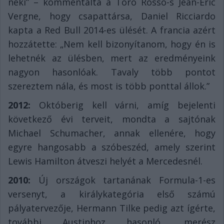
neki” – kommentálta a Toro Rossó-s Jean-Eric
Vergne, hogy csapattársa, Daniel Ricciardo
kapta a Red Bull 2014-es ülését. A francia azért
hozzátette: „Nem kell bizonyítanom, hogy én is
lehetnék az ülésben, mert az eredményeink
nagyon hasonlóak. Tavaly több pontot
szereztem nála, és most is több ponttal állok.”
2012:
Októberig kell várni, amíg bejelenti
következő évi terveit, mondta a sajtónak
Michael Schumacher, annak ellenére, hogy
egyre hangosabb a szóbeszéd, amely szerint
Lewis Hamilton átveszi helyét a Mercedesnél.
2010:
Új országok tartanának Formula-1-es
versenyt, a királykategória első számú
pályatervezője, Hermann Tilke pedig azt ígérte,
további Austinhoz hasonló, merész