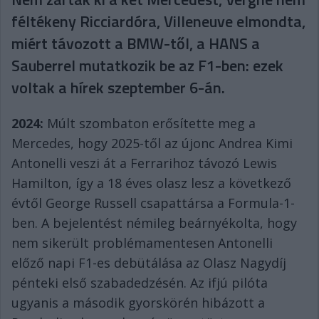
féltékeny Ricciardóra, Villeneuve elmondta,
miért távozott a BMW-től, a HANS a
Sauberrel mutatkozik be az F1-ben: ezek
voltak a hírek szeptember 6-án.
2024:
Múlt szombaton erősítette meg a
Mercedes, hogy 2025-től az újonc Andrea Kimi
Antonelli veszi át a Ferrarihoz távozó Lewis
Hamilton, így a 18 éves olasz lesz a következő
évtől George Russell csapattársa a Formula-1-
ben. A bejelentést némileg beárnyékolta, hogy
nem sikerült problémamentesen Antonelli
előző napi F1-es debütálása az Olasz Nagydíj
pénteki első szabadedzésén. Az ifjú pilóta
ugyanis a második gyorskörén hibázott a