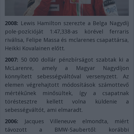
2008:
Lewis Hamilton szerezte a Belga Nagydíj
pole-pozícióját 1:47,338-as körével ferraris
riválisa, Felipe Massa és mclarenes csapattársa,
Heikki Kovalainen előtt.
2007:
50 000 dollár pénzbírságot szabtak ki a
McLarenre, amely a Magyar Nagydíjon
könnyített sebességváltóval versenyzett. Az
elemen végrehajtott módosítások számottevő
mértékűnek minősültek, így a csapatnak
töréstesztre kellett volna küldenie a
sebességváltót, ami elmaradt.
2006:
Jacques Villeneuve elmondta, miért
távozott a BMW-Saubertől: korábbi