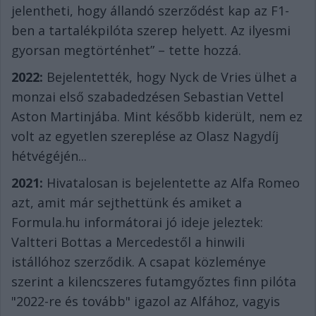
jelentheti, hogy állandó szerződést kap az F1-
ben a tartalékpilóta szerep helyett. Az ilyesmi
gyorsan megtörténhet” – tette hozzá.
2022:
Bejelentették, hogy Nyck de Vries ülhet a
monzai első szabadedzésen Sebastian Vettel
Aston Martinjába. Mint később kiderült, nem ez
volt az egyetlen szereplése az Olasz Nagydíj
hétvégéjén...
2021:
Hivatalosan is bejelentette az Alfa Romeo
azt, amit már sejthettünk és amiket a
Formula.hu informátorai jó ideje jeleztek:
Valtteri Bottas a Mercedestől a hinwili
istállóhoz szerződik. A csapat közleménye
szerint a kilencszeres futamgyőztes finn pilóta
"2022-re és tovább" igazol az Alfához, vagyis