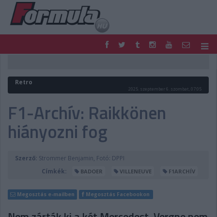
F1
PARC FERMÉ
FORMULA
MOTOR
Retro
NEMZETKÖZI
HAZAI
2025. szeptember 6. szombat, 07:05
RETRO
EGYÉB
F1-Archív: Raikkönen
PODCAST
SHOP
hiányozni fog
LIVE
TIPPJÁTÉK
DIGITÁLIS MAGAZIN
PONTÁLLÁSOK
VERSENYNAPTÁRAK
Szerző:
Strommer Benjamin, Fotó: DPPI
Címkék:
BADOER
VILLENEUVE
F1ARCHÍV
Megosztás e-mailben
Megosztás Facebookon
Nem zárták ki a két Mercedest, Vergne nem