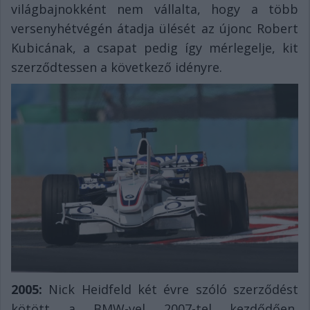
világbajnokként nem vállalta, hogy a több
versenyhétvégén átadja ülését az újonc Robert
Kubicának, a csapat pedig így mérlegelje, kit
szerződtessen a következő idényre.
2005:
Nick Heidfeld két évre szóló szerződést
kötött a BMW-vel 2007-tel kezdődően,