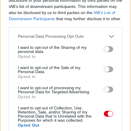
disclosure of your personal information by third parties on the
További cikkeink a témában
IAB’s list of downstream participants. This information may
also be disclosed by us to third parties on the
IAB’s List of
Downstream Participants
that may further disclose it to other
third parties.
Please note that this website/app uses one or more Google
Personal Data Processing Opt Outs
services and may gather and store information including but
not limited to your visit or usage behaviour. You may click to
I want to opt-out of the Sharing of my
personal data.
F1-Archív: Schumacher túl agresszív
grant or deny consent to Google and its third-party tags to
Opted In
use your data for below specified purposes in below Google
consent section.
I want to opt-out of the Sale of my
Personal Data.
Opted In
I want to opt-out of processing my
Personal Data for Targeted Advertising.
Opted In
F1-Archív: A Mercedesszel tárgyal Verstappen
I want to opt-out of Collection, Use,
Retention, Sale, and/or Sharing of my
Personal Data that Is Unrelated with the
Purposes for which it was collected.
Opted Out