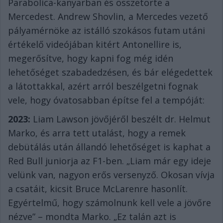
Parabolica-kanyarban és összetörte a
Mercedest. Andrew Shovlin, a Mercedes vezető
pályamérnöke az istálló szokásos futam utáni
értékelő videójában kitért Antonellire is,
megerősítve, hogy kapni fog még idén
lehetőséget szabadedzésen, és bár elégedettek
a látottakkal, azért arról beszélgetni fognak
vele, hogy óvatosabban építse fel a tempóját:
2023:
Liam Lawson jövőjéről beszélt dr. Helmut
Marko, és arra tett utalást, hogy a remek
debütálás után állandó lehetőséget is kaphat a
Red Bull juniorja az F1-ben. „Liam már egy ideje
velünk van, nagyon erős versenyző. Okosan vívja
a csatáit, kicsit Bruce McLarenre hasonlít.
Egyértelmű, hogy számolnunk kell vele a jövőre
nézve” – mondta Marko. „Ez talán azt is