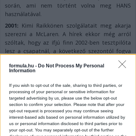
során, ami nem történt volna meg HANS
használatával.
2001:
Kimi Raikkönen szolgálatait meg akarja
szerezni a McLaren. A hírek ekkor még arról
szóltak, hogy az ifjú finn 2002-ben tesztpilóta
lesz a csapatnál, a következő szezontól fogva
pedig hat (!) évre versenyülést kap.
formula.hu -
Do Not Process My Personal
2000:
A Prost a Peugeot helyett a Ferrari, a
Information
Minardi a Ford helyett a Supertec motorját
If you wish to opt-out of the sale, sharing to third parties, or
használja jövőre.
processing of your personal or sensitive information for
Ha ismerőseid figyelmébe ajánlanád a cikket, megteheted az
targeted advertising by us, please use the below opt-out
alábbi gombokkal:
section to confirm your selection. Please note that after your
opt-out request is processed you may continue seeing
Megosztás e-mailben
Megosztás Facebookon
interest-based ads based on personal information utilized by
us or personal information disclosed to third parties prior to
your opt-out. You may separately opt-out of the further