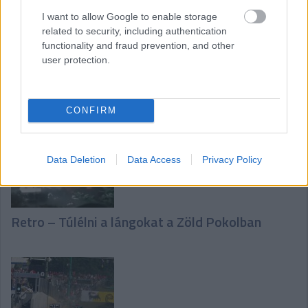
I want to allow Google to enable storage
related to security, including authentication
functionality and fraud prevention, and other
user protection.
F1-Archív: Schumacher elnézést kér
CONFIRM
Data Deletion
Data Access
Privacy Policy
Retro – Túlélni a lángokat a Zöld Pokolban