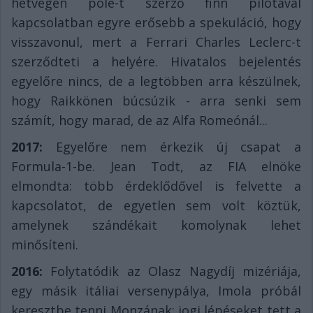
hétvégén pole-t szerző finn pilótával
kapcsolatban egyre erősebb a spekuláció, hogy
visszavonul, mert a Ferrari Charles Leclerc-t
szerződteti a helyére. Hivatalos bejelentés
egyelőre nincs, de a legtöbben arra készülnek,
hogy Raikkönen búcsúzik - arra senki sem
számít, hogy marad, de az Alfa Romeónál...
2017:
Egyelőre nem érkezik új csapat a
Formula-1-be. Jean Todt, az FIA elnöke
elmondta: több érdeklődővel is felvette a
kapcsolatot, de egyetlen sem volt köztük,
amelynek szándékait komolynak lehet
minősíteni.
2016:
Folytatódik az Olasz Nagydíj mizériája,
egy másik itáliai versenypálya, Imola próbál
keresztbe tenni Monzának: jogi lépéseket tett a