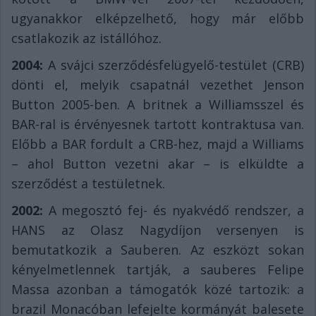
ugyanakkor elképzelhető, hogy már előbb
csatlakozik az istállóhoz.
2004:
A svájci szerződésfelügyelő-testület (CRB)
dönti el, melyik csapatnál vezethet Jenson
Button 2005-ben. A britnek a Williamsszel és
BAR-ral is érvényesnek tartott kontraktusa van.
Előbb a BAR fordult a CRB-hez, majd a Williams
– ahol Button vezetni akar – is elküldte a
szerződést a testületnek.
2002:
A megosztó fej- és nyakvédő rendszer, a
HANS az Olasz Nagydíjon versenyen is
bemutatkozik a Sauberen. Az eszközt sokan
kényelmetlennek tartják, a sauberes Felipe
Massa azonban a támogatók közé tartozik: a
brazil Monacóban lefejelte kormányát balesete