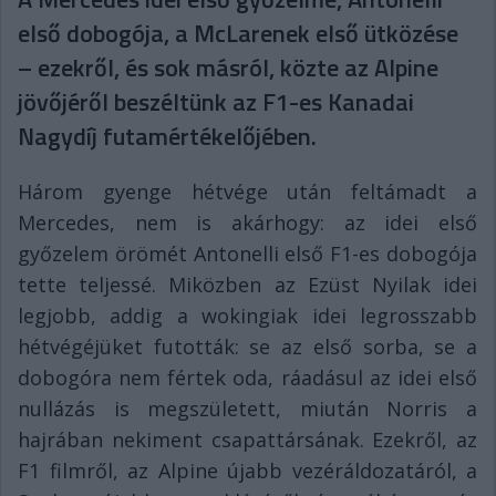
első dobogója, a McLarenek első ütközése
– ezekről, és sok másról, közte az Alpine
jövőjéről beszéltünk az F1-es Kanadai
Nagydíj futamértékelőjében.
Három gyenge hétvége után feltámadt a
Mercedes, nem is akárhogy: az idei első
győzelem örömét Antonelli első F1-es dobogója
tette teljessé. Miközben az Ezüst Nyilak idei
legjobb, addig a wokingiak idei legrosszabb
hétvégéjüket futották: se az első sorba, se a
dobogóra nem fértek oda, ráadásul az idei első
nullázás is megszületett, miután Norris a
hajrában nekiment csapattársának. Ezekről, az
F1 filmről, az Alpine újabb vezéráldozatáról, a