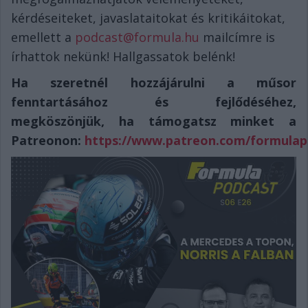
kérdéseiteket, javaslataitokat és kritikáitokat,
emellett a
podcast@formula.hu
mailcímre is
írhattok nekünk! Hallgassatok belénk!
Ha szeretnél hozzájárulni a műsor
fenntartásához és fejlődéséhez,
megköszönjük, ha támogatsz minket a
Patreonon:
https://www.patreon.com/formulap