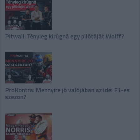
Pitwall: Tényleg kirúgná egy pilótáját Wolff?
ProKontra: Mennyire jó valójában az idei F1-es
szezon?