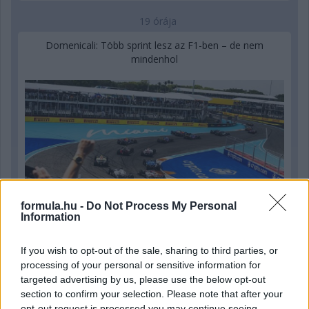
19 órája
Domenicali: Több sprint lesz az F1-ben – de nem
mindenhol
formula.hu -
Do Not Process My Personal
Information
If you wish to opt-out of the sale, sharing to third parties, or
processing of your personal or sensitive information for
21 órája
targeted advertising by us, please use the below opt-out
section to confirm your selection. Please note that after your
„Lando és Oscar kapcsolata csak még erősebbé vált a
opt-out request is processed you may continue seeing