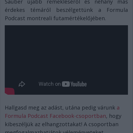
Sauber újabb remekléséről és néhány más
érdekes témáról beszélgettünk a Formula
Podcast montreali futamértékelőjében.
Hallgasd meg az adást, utána pedig várunk
a
Formula Podcast Facebook-csoportban
, hogy
kibeszéljük az elhangzottakat! A csoportban
megfogalmazhatjátok véleményeteket,