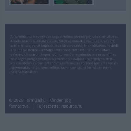
A Formula.hu szöveges és képi tartalma szerzői jogi védelem alatt áll.
A weboldalon található cikkek, fotók és videók a Formula Press Kft.
szellemi tulajdonát képezik, és a kiadó vezetőjének előzetes írásbeli
engedélye nélkül – a szolgáltatás rendeltetésszerű használatával
velejáró olvasáson, képernyőn történő megjelenítésen és az ehhez
szükséges ideiglenes többszörözésen, továbbá a személyes, nem-
kereskedelmi célból történő merevlemezre történő lementésen és
kinyomtatáson túl - sem online, sem nyomtatott formában nem
használhatóak fel.
© 2026 Formula.hu - Minden jog
fenntartva! | Fejlesztette:
insource.hu