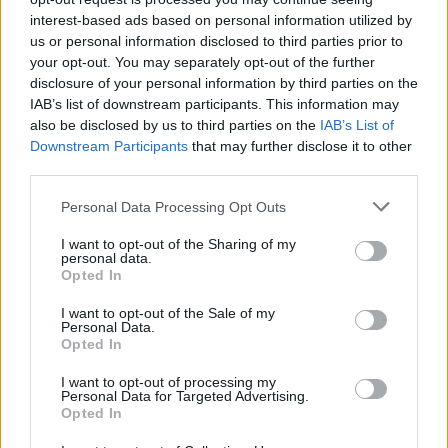
tavalyi év után” – Stella
interest-based ads based on personal information utilized by
us or personal information disclosed to third parties prior to
your opt-out. You may separately opt-out of the further
disclosure of your personal information by third parties on the
IAB’s list of downstream participants. This information may
also be disclosed by us to third parties on the
IAB’s List of
Downstream Participants
that may further disclose it to other
third parties.
Please note that this website/app uses one or more Google
Personal Data Processing Opt Outs
services and may gather and store information including but
not limited to your visit or usage behaviour. You may click to
I want to opt-out of the Sharing of my
personal data.
grant or deny consent to Google and its third-party tags to
Opted In
use your data for below specified purposes in below Google
consent section.
I want to opt-out of the Sale of my
Personal Data.
23 órája
Opted In
Hamarosan leáll az idei F1-es fejlesztésekkel a Cadillac
I want to opt-out of processing my
Personal Data for Targeted Advertising.
Opted In