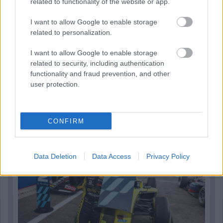
related to functionality of the website or app.
I want to allow Google to enable storage
related to personalization.
I want to allow Google to enable storage
related to security, including authentication
functionality and fraud prevention, and other
2 napja
user protection.
„Jó látni, hogy közel az álom” – Camara az F1-es
pletykákról
CONFIRM
Data Deletion
Data Access
Privacy Policy