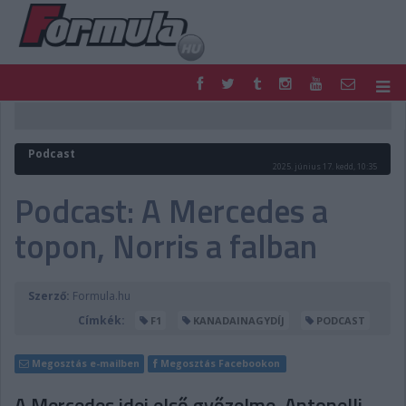
F1
PARC FERMÉ
FORMULA
MOTOR
Podcast
NEMZETKÖZI
HAZAI
2025. június 17. kedd, 10:35
RETRO
EGYÉB
Podcast: A Mercedes a
PODCAST
SHOP
topon, Norris a falban
LIVE
TIPPJÁTÉK
DIGITÁLIS MAGAZIN
PONTÁLLÁSOK
VERSENYNAPTÁRAK
Szerző:
Formula.hu
Címkék:
F1
KANADAINAGYDÍJ
PODCAST
Megosztás e-mailben
Megosztás Facebookon
A Mercedes idei első győzelme, Antonelli