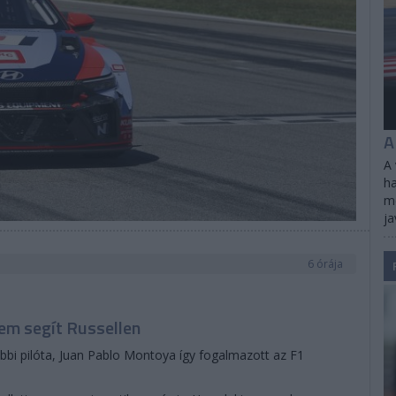
A
A 
ha
me
ja
6 órája
em segít Russellen
bbi pilóta, Juan Pablo Montoya így fogalmazott az F1