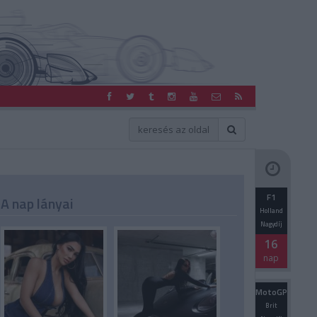
F1
A nap lányai
Holland
Nagydíj
16
nap
MotoGP
Brit