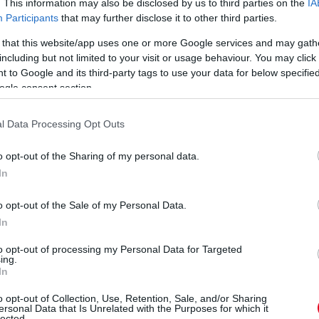
. This information may also be disclosed by us to third parties on the
IA
Ba
Participants
that may further disclose it to other third parties.
új
 that this website/app uses one or more Google services and may gath
do
including but not limited to your visit or usage behaviour. You may click 
Go
 to Google and its third-party tags to use your data for below specifi
a
ogle consent section.
l Data Processing Opt Outs
o opt-out of the Sharing of my personal data.
1 napja
In
o opt-out of the Sale of my Personal Data.
árost a McLarennél, nem borítaná fel
In
to opt-out of processing my Personal Data for Targeted
to Speed podcastben David Coultharddal beszélgetve
ing.
In
aren csapatfőnöke – korábbi csapattársa, a podcast egyik
V
ngiakhoz Max Verstappent, ha esélye nyílna rá.
m
o opt-out of Collection, Use, Retention, Sale, and/or Sharing
ta a piacon. De amit mindig látok a McLarennél, az az, hogy
ersonal Data that Is Unrelated with the Purposes for which it
Si
lected.