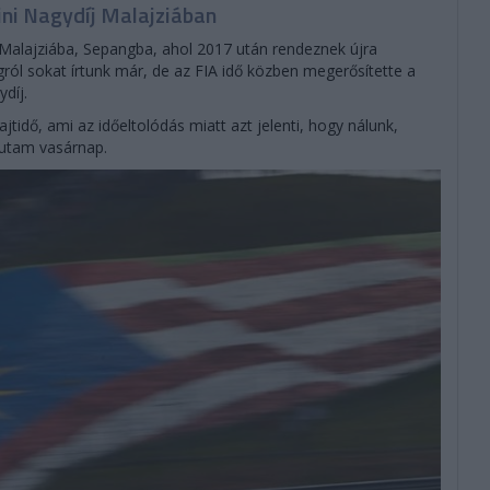
ni Nagydíj Malajziában
 Malajziába, Sepangba, ahol 2017 után rendeznek újra
ról sokat írtunk már, de az FIA idő közben megerősítette a
díj.
rajtidő, ami az időeltolódás miatt azt jelenti, hogy nálunk,
futam vasárnap.