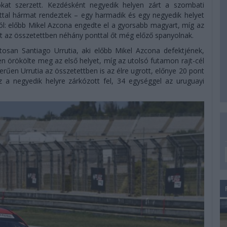
okat szerzett. Kezdésként negyedik helyen zárt a szombati
ttal hármat rendeztek – egy harmadik és egy negyedik helyet
ól: előbb Mikel Azcona engedte el a gyorsabb magyart, míg az
t az összetettben néhány ponttal őt még előző spanyolnak.
tosan Santiago Urrutia, aki előbb Mikel Azcona defektjének,
 örökölte meg az első helyet, míg az utolsó futamon rajt-cél
rűen Urrutia az összetettben is az élre ugrott, előnye 20 pont
 a negyedik helyre zárkózott fel, 34 egységgel az uruguayi