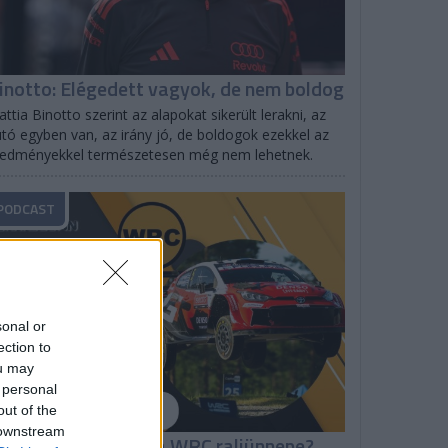
inotto: Elégedett vagyok, de nem boldog
ttia Binotto szerint az alapokat sikerült lerakni, az
tó egyben van, az irány jó, de boldogok ezekkel az
redményekkel természetesen még nem lehetnek.
PODCAST
sonal or
ection to
ou may
 personal
out of the
 downstream
hakedown: Milyen a WRC raliünnepe?