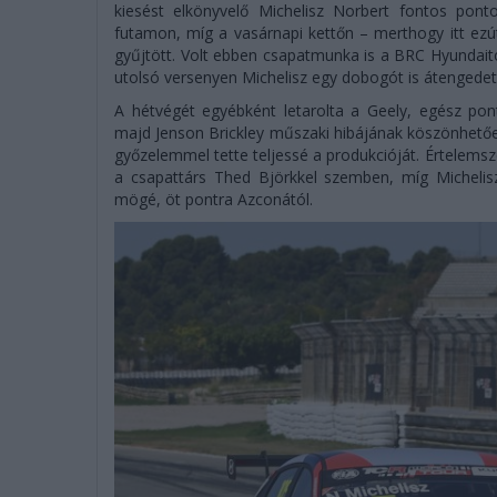
kiesést elkönyvelő Michelisz Norbert fontos pont
futamon, míg a vasárnapi kettőn – merthogy itt ezú
gyűjtött. Volt ebben csapatmunka is a BRC Hyundait
utolsó versenyen Michelisz egy dobogót is átengedet
A hétvégét egyébként letarolta a Geely, egész pon
majd Jenson Brickley műszaki hibájának köszönhetően
győzelemmel tette teljessé a produkcióját. Értelemsze
a csapattárs Thed Björkkel szemben, míg Michelisz
mögé, öt pontra Azconától.