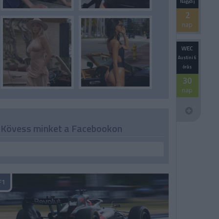
Nagydíj
2
nap
WEC
Austini 6
órás
30
nap
Kövess minket a Facebookon
F1