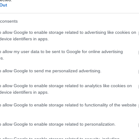
, az egész képet. Ezt folyamatosan így csinálják, mert ez az
Out
Po
patszellemmel rendelkező csapat felépítése” – magyarázta a
NA
consents
, a válasz egyszerű: a lehető legkisebbre csökkenteném
emet. Ha egy csapatnak két kiváló pilótája van, miért kellene
o allow Google to enable storage related to advertising like cookies on
gy ő nem változtatna Lando Norris és Oscar Piastri kettősén, és
evice identifiers in apps.
ott bajnokkal is rendelkeznek.
o allow my user data to be sent to Google for online advertising
s.
tapáros a McLarennél! Ez csak azt bizonyítja, hogy egyáltalán
 harmónia egyszerűen jó. Bár néha nehéz eset voltál, ne
to allow Google to send me personalized advertising.
i időkön.
o allow Google to enable storage related to analytics like cookies on
evice identifiers in apps.
M
o allow Google to enable storage related to functionality of the website
F
Pa
o allow Google to enable storage related to personalization.
au
20
bi
o allow Google to enable storage related to security, including