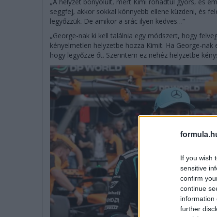
„A helyzet bonyolult, mert Kimi rohadtul gyors, és em
seggfej, akkor sokkal könnyebb ellene küzdeni, és fel
legyőzzük. De amikor a srác ilyen kedves…”
„George-nak ki kell találnia egy módszert, hogy felveg
kényelmetlen helyzetbe hozza Kimit. Ha George-nak e
hogy legyőzze őt. Szerintem ez nehéz helyzetbe kénysz
formula.h
If you wish 
sensitive in
confirm you
continue se
information 
further disc