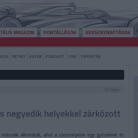
ITÁLIS MAGAZIN
PONTÁLLÁSOK
VERSENYNAPTÁRAK
AZAI
RETRO
EGYÉB
PODCAST
LIVE
TIPPJÁTÉK
52 napja
s negyedik helyekkel zárkózott
 második állomását, ahol a szezonnyitón egy győzelmet és