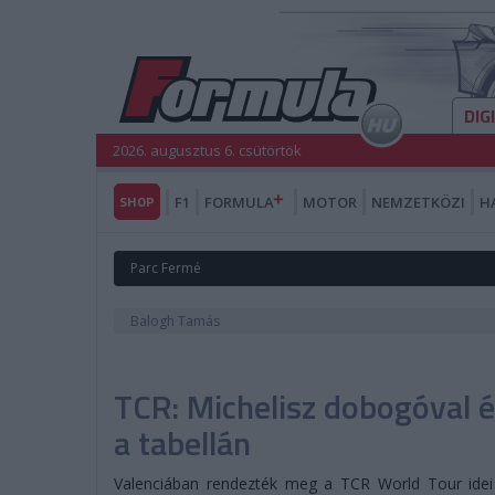
DIG
2026. augusztus 6. csütörtök
SHOP
F1
FORMULA
MOTOR
NEMZETKÖZI
H
Parc Fermé
Balogh Tamás
TCR: Michelisz dobogóval é
a tabellán
Valenciában rendezték meg a TCR World Tour idei