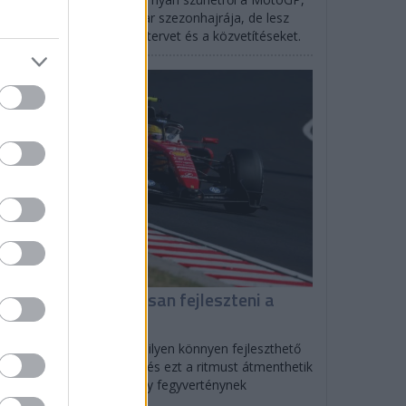
rtlandban indul az IndyCar szezonhajrája, de lesz
SCAR is: mutatjuk az időtervet és a közvetítéseket.
F1
iért tud folyamatosan fejleszteni a
errari?
olo Filisetti szerint direkt ilyen könnyen fejleszthető
tót tervezett a Scuderia, és ezt a ritmust átmenthetik
27-re is, ami nagyon nagy fegyverténynek
zonyulhat.