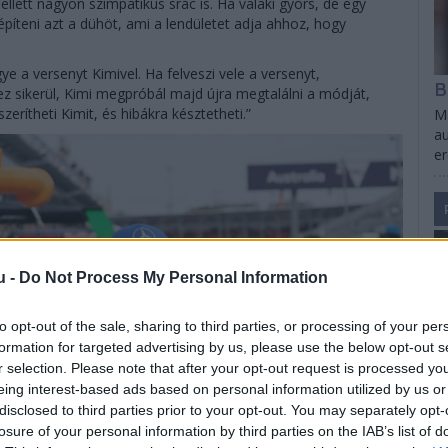
ellett nagyon szimpatikus srác is. Ha valaki gyors, de egy
építeni azt a dühöt, ami a lendületet adja ahhoz, hogy
ye a versenyt Kimivel. Ha felveszi vele a versenyt,
B
z sikerül, Kimi megpróbál majd újra megtalálni a módját,
erítheti Kimit, és hibákra késztetheti.”
Ma
au
e
u -
Do Not Process My Personal Information
to opt-out of the sale, sharing to third parties, or processing of your per
formation for targeted advertising by us, please use the below opt-out s
r selection. Please note that after your opt-out request is processed y
eing interest-based ads based on personal information utilized by us or
disclosed to third parties prior to your opt-out. You may separately opt-
losure of your personal information by third parties on the IAB’s list of
S