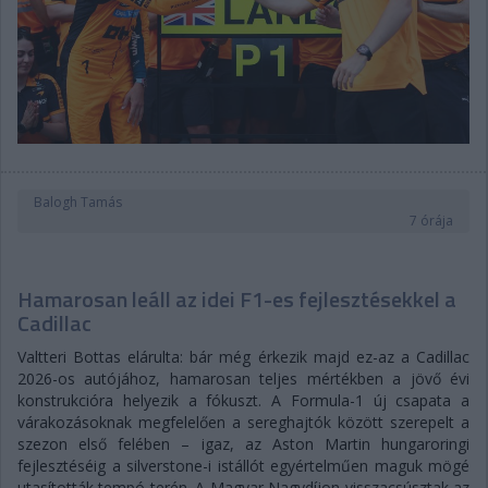
Balogh Tamás
7 órája
Hamarosan leáll az idei F1-es fejlesztésekkel a
Cadillac
Valtteri Bottas elárulta: bár még érkezik majd ez-az a Cadillac
2026-os autójához, hamarosan teljes mértékben a jövő évi
konstrukcióra helyezik a fókuszt. A Formula-1 új csapata a
várakozásoknak megfelelően a sereghajtók között szerepelt a
szezon első felében – igaz, az Aston Martin hungaroringi
fejlesztéséig a silverstone-i istállót egyértelműen maguk mögé
utasították tempó terén. A Magyar Nagydíjon visszacsúsztak az