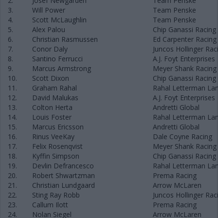
2.
Josef Newgarden
Team Penske
3.
Will Power
Team Penske
4.
Scott McLaughlin
Team Penske
5.
Alex Palou
Chip Ganassi Racing
6.
Christian Rasmussen
Ed Carpenter Racing
7.
Conor Daly
Juncos Hollinger Rac
8.
Santino Ferrucci
A.J. Foyt Enterprises
9.
Marcus Armstrong
Meyer Shank Racing
10.
Scott Dixon
Chip Ganassi Racing
11.
Graham Rahal
Rahal Letterman Lan
12.
David Malukas
A.J. Foyt Enterprises
13.
Colton Herta
Andretti Global
14.
Louis Foster
Rahal Letterman Lan
15.
Marcus Ericsson
Andretti Global
16.
Rinus VeeKay
Dale Coyne Racing
17.
Felix Rosenqvist
Meyer Shank Racing
18.
Kyffin Simpson
Chip Ganassi Racing
19.
Devlin Defrancesco
Rahal Letterman Lan
20.
Robert Shwartzman
Prema Racing
21.
Christian Lundgaard
Arrow McLaren
22.
Sting Ray Robb
Juncos Hollinger Rac
23.
Callum Ilott
Prema Racing
24.
Nolan Siegel
Arrow McLaren