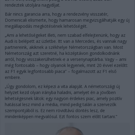
rendeztek utoljára nagydíjat.
Bár nincs garancia arra, hogy a rendezvény visszatér,
Domenicali elismerte, hogy hamarosan megvizsgálhatják egy új
megállapodás megkötésének lehetőségét.
„Ami a lehetőségeket illeti, nem szabad elfelejtenünk, hogy az
Audi is belépett az üzletbe. Itt van a Mercedes, és vannak nagy
partnereink, akiknek a székhelye Németországban van. Most
Németország azt szeretné, ha középtávon gondolkodnánk
arról, hogy visszakerülhetnek-e a versenynaptárba. Vagy – ami
még fontosabb – hogy olyanok legyenek, mint 20 évvel ezelőtt:
az F1 egyik legfontosabb piaca” – fogalmazott az F1 első
embere.
„Úgy gondolom, ez képezi a vita alapját. A németországi új
helyzet kezd olyan irányba haladni, amelyet én a jövőben
lehetségesnek látok: egy nagyon érdekes piac, amely pozitív
hatással lesz mind a média, mind pedig talán a szervezők
szempontjából is. Ez nem rövidtávú döntés lesz, de
mindenképpen megvalósul. Ezt fontos szem előtt tartani.”