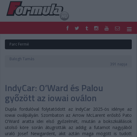
F1
PARC FERMÉ
Parc Fermé
FORMULA
MOTOR
NEMZETKÖZI
HAZAI
Balogh Tamás
RETRO
EGYÉB
391 napja
PODCAST
SHOP
LIVE
TIPPJÁTÉK
IndyCar: O’Ward és Palou
DIGITÁLIS MAGAZIN
PONTÁLLÁSOK
VERSENYNAPTÁRAK
győzött az iowai oválon
Dupla fordulóval folytatódott az IndyCar 2025-ös idénye az
iowai oválpályán. Szombaton az Arrow McLarent erősítő Pato
O’Ward aratta idei első győzelmét, miután a bokszkiállások
utolsó köre során átugrották az addig a futamot nagyjából
uraló Josef Newgardent, akit aztán maga mögött is tudott