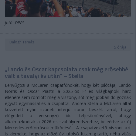
fotó: DPPI
Balogh Tamás
5 órája
„Lando és Oscar kapcsolata csak még erősebbé
vált a tavalyi év után” – Stella
Lenyűgözi a McLaren csapatfőnökét, hogy két pilótája, Lando
Norris és Oscar Piastri a 2025-ös F1-es világbajnoki harc
ellenére sem romlott meg a viszony, sőt még jobban dolgoznak
együtt egymással és a csapattal. Andrea Stella a McLaren által
közzétett nyári szüneti interjú során beszélt arról, hogy
elégedett a versenyzői idei teljesítményével, ahogy
alkalmazkodtak a 2026-os szabályrendszerhez, beleértve az új
Mercedes-erőforrások működését. A csapatvezető viszont azt
is kiemelte, hogy az előző évi utolsó futamig tartó, néha vitás