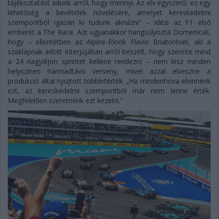
tájékoztatást adunk arról, hogy mennyi. Az elv egyszerű: ez egy
lehetőség a bevételek növelésére, amelyet kereskedelmi
szempontból igazán ki tudunk aknázni” – idézi az F1 első
emberét a The Race. Azt ugyanakkor hangsúlyozta Domenicali,
hogy – ellentétben az Alpine-főnök Flavio Briatorével, aki a
szaklapnak adott interjújában arról beszélt, hogy szerinte mind
a 24 nagydíjon sprintet kellene rendezni – nem lesz minden
helyszínen harmadtávú verseny, mivel azzal elveszne a
produkció által nyújtott többletérték: „Ha mindenhova elvinnénk
ezt, az kereskedelmi szempontból már nem lenne érték.
Megfelelően szeretnénk ezt kezelni.”