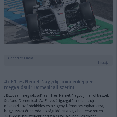
Gobodics Tamás
1 napja
Az F1-es Német Nagydíj „mindenképpen
megvalósul” Domenicali szerint
„Biztosan megvalósul” az F1-es Német Nagydíj – erről beszélt
Stefano Domenicali. Az F1 vezérigazgatója szerint újra
növekszik az érdeklődés és az igény Németországban arra,
hogy visszatérjen oda a száguldó cirkusz, ahol tervezetten
2019-ben, beugróként pedig a COVID-évben, 2020-ban