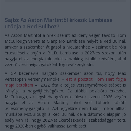
Sajtó: Az Aston Martintól érkezik Lambiase
utódja a Red Bullhoz?
Az Aston Martintól a hírek szerint az idény végén távozó Tom
McCullough veheti át Gianpiero Lambiase helyét a Red Bullnál,
amikor a szakember átigazol a McLarenhez – számolt be róla
értesülései alapján a BILD. Lambiase a 2027-es szezon után
hagyja el az energiaitalosokat a wokingi istálló kedvéért, ahol
vezető versenyigazgatóként fog tevékenykedni.
A GP becenévre hallgató szakember azon túl, hogy Max
Verstappen versenymérnöke –
ezt a posztot Tom Hart fogja
majd betölteni
–, 2022 óta a teljes versenymérnöki stábot is
irányítja a nagydíjhétvégéken. Ez utóbbi pozícióra érkezhet
McCullough, aki egybehangzó értesülések szerint 2026 végén
hagyja el az Aston Martint, ahol volt többek között
teljesítményigazgató is. Azt egyelőre nem tudni, mikor állhat
munkába McCullough a Red Bullnál, de a dátumok alapján jó
esély van rá, hogy 2027-et „kertészkedési szabadsággal” tölti,
hogy 2028-ban egyből válthassa Lambiasét.