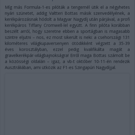
Míg más Formula-1-es pilóták a tengernél ütik el a négyhetes
nyári szünetet, addig Valtteri Bottas másik szenvedélyének, a
kerékpározásnak hódolt a Magyar Nagydíj után párjával, a profi
kerékpáros Tiffany Cromwell-lel együtt. A finn pilóta korábban
beszélt arról, hogy szeretne ebben a sportágban is magasabb
szintre eljutni – nos, ez most sikerült is neki: a csehországi 131
kilométeres világkupaversenyen ötödikként végzett a 35-39
éves korosztályban, ezzel pedig kvalifikálta magát a
gravelkerékpár-világbajnokságra! Erről maga Bottas számolt be
a közösségi oldalán – igaz, a vb-t október 10-11-én rendezik
Ausztráliában, ami ütközik az F1-es Szingapúri Nagydíjjal.