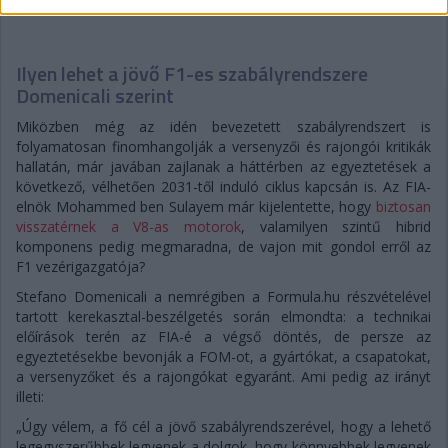
5 napja
Ilyen lehet a jövő F1-es szabályrendszere
Domenicali szerint
Miközben még az idén bevezetett szabályrendszert is
folyamatosan finomhangolják a versenyzői és rajongói kritikák
hallatán, már javában zajlanak a háttérben az egyeztetések a
következő, vélhetően 2031-től induló ciklus kapcsán is. Az FIA-
elnök Mohammed ben Sulayem már kijelentette, hogy
biztosan
visszatérnek a V8-as motorok
, valamilyen szintű hibrid
komponens pedig megmaradna, de vajon mit gondol erről az
F1 vezérigazgatója?
Stefano Domenicali a nemrégiben a Formula.hu részvételével
tartott kerekasztal-beszélgetés során elmondta: a technikai
előírások terén az FIA-é a végső döntés, de persze az
egyeztetésekbe bevonják a FOM-ot, a gyártókat, a csapatokat,
a versenyzőket és a rajongókat egyaránt. Ami pedig az irányt
illeti:
„Úgy vélem, a fő cél a jövő szabályrendszerével, hogy a lehető
legegyszerűbbek legyenek a dolgok, hogy könnyebbek legyenek