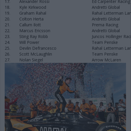
17.
Alexander Rossi
Ed Carpenter Racing
18.
Kyle Kirkwood
Andretti Global
19.
Graham Rahal
Rahal Letterman Lan
20.
Colton Herta
Andretti Global
21.
Callum Ilott
Prema Racing
22.
Marcus Ericsson
Andretti Global
23.
Sting Ray Robb
Juncos Hollinger Rac
24.
Will Power
Team Penske
25.
Devlin Defrancesco
Rahal Letterman Lan
26.
Scott McLaughlin
Team Penske
27.
Nolan Siegel
Arrow McLaren