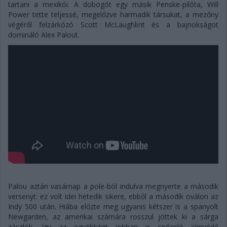
tartani a mexikói. A dobogót egy másik Penske-pilóta, Will
Power tette teljessé, megelőzve harmadik társukat, a mezőny
végéről felzárkózó Scott McLaughlint és a bajnokságot
domináló Alex Palout.
Palou aztán vasárnap a pole-ból indulva megnyerte a második
versenyt: ez volt idei hetedik sikere, ebből a második oválon az
Indy 500 után. Hiába előzte meg ugyanis kétszer is a spanyolt
Newgarden, az amerikai számára rosszul jöttek ki a sárga
zászlók, így az egyébként jobban is spóroló címvédő