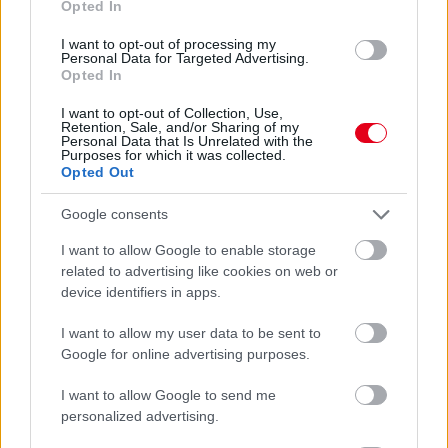
Opted In
I want to opt-out of processing my
Personal Data for Targeted Advertising.
Opted In
I want to opt-out of Collection, Use,
Retention, Sale, and/or Sharing of my
Personal Data that Is Unrelated with the
Purposes for which it was collected.
Opted Out
fotó: DPPI
Google consents
Gobodics Tamás
I want to allow Google to enable storage
4 napja
related to advertising like cookies on web or
device identifiers in apps.
Megvan, mikor kezdődik az F1-es Bahreini
I want to allow my user data to be sent to
Nagydíj Malajziában
Google for online advertising purposes.
Mint ismert, október első hétvégéjén visszatér az F1
I want to allow Google to send me
Malajziába, Sepangba, ahol 2017 után rendeznek újra versenyt,
personalized advertising.
méghozzá a Bahreini Nagydíjat. A furcsaságról sokat írtunk
már, de az FIA idő közben megerősítette a legfontosabb