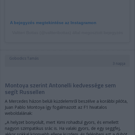
A bejegyzés megtekintése az Instagramon
Valtteri Bottas (@valtteribottas) által megosztott bejegyzés
Gobodics Tamás
3 napja
Montoya szerint Antonelli kedvessége sem
segít Russellen
A Mercedes házon belüli küzdelemről beszélve a korábbi pilóta,
Juan Pablo Montoya így fogalmazott az F1 hivatalos
weboldalának:
„A helyzet bonyolult, mert Kimi rohadtul gyors, és emellett
nagyon szimpatikus srác is. Ha valaki gyors, de egy seggfej,
akkor sokkal könnyebb ellene küzdeni, és felépíteni azt a dühöt,