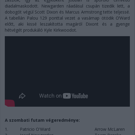
diadalmaskodott. Newgarden ráadásul csupán tizedik lett, a
dobogót végül Scott Dixon és Marcus Armstrong tette teljessé.
A tabellán Palou 129 ponttal vezet a vasárnap ötödik O’Ward
előtt, aki kissé leszakította magáról Dixont és a gyenge
hétvégét produkáló Kyle Kirkwoodot.
A szombati futam végeredménye:
1.
Patricio O'Ward
Arrow McLaren