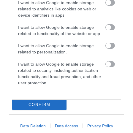
I want to allow Google to enable storage
információt: hogy mikor kezdődik a nagydíj.
related to analytics like cookies on web or
Helyi, malajziai idő szerint délután 15:00 lesz majd a rajtidő, ami
device identifiers in apps.
az időeltolódás miatt azt jelenti, hogy nálunk, Magyarországon
reggel 9:00-kor rajtolhat majd el a futam vasárnap.
I want to allow Google to enable storage
related to functionality of the website or app.
I want to allow Google to enable storage
related to personalization.
I want to allow Google to enable storage
related to security, including authentication
functionality and fraud prevention, and other
user protection.
CONFIRM
Data Deletion
Data Access
Privacy Policy
Balogh Tamás