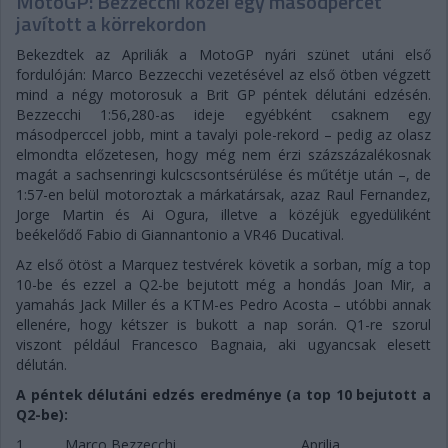
MotoGP: Bezzecchi közel egy másodpercet
javított a körrekordon
Bekezdtek az Apriliák a MotoGP nyári szünet utáni első
fordulóján: Marco Bezzecchi vezetésével az első ötben végzett
mind a négy motorosuk a Brit GP péntek délutáni edzésén.
Bezzecchi 1:56,280-as ideje egyébként csaknem egy
másodperccel jobb, mint a tavalyi pole-rekord – pedig az olasz
elmondta előzetesen, hogy még nem érzi százszázalékosnak
magát a sachsenringi kulcscsontsérülése és műtétje után –, de
1:57-en belül motoroztak a márkatársak, azaz Raul Fernandez,
Jorge Martin és Ai Ogura, illetve a közéjük egyedüliként
beékelődő Fabio di Giannantonio a VR46 Ducatival.
Az első ötöst a Marquez testvérek követik a sorban, míg a top
10-be és ezzel a Q2-be bejutott még a hondás Joan Mir, a
yamahás Jack Miller és a KTM-es Pedro Acosta – utóbbi annak
ellenére, hogy kétszer is bukott a nap során. Q1-re szorul
viszont például Francesco Bagnaia, aki ugyancsak elesett
délután.
A péntek délutáni edzés eredménye (a top 10 bejutott a
Q2-be):
1.
Marco Bezzecchi
Aprilia