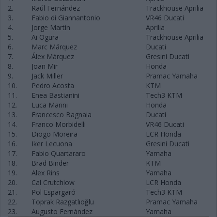
2.
Raúl Fernández
Trackhouse Aprilia
3.
Fabio di Giannantonio
VR46 Ducati
4.
Jorge Martín
Aprilia
5.
Ai Ogura
Trackhouse Aprilia
6.
Marc Márquez
Ducati
7.
Álex Márquez
Gresini Ducati
8.
Joan Mir
Honda
9.
Jack Miller
Pramac Yamaha
10.
Pedro Acosta
KTM
11.
Enea Bastianini
Tech3 KTM
12.
Luca Marini
Honda
13.
Francesco Bagnaia
Ducati
14.
Franco Morbidelli
VR46 Ducati
15.
Diogo Moreira
LCR Honda
16.
Iker Lecuona
Gresini Ducati
17.
Fabio Quartararo
Yamaha
18.
Brad Binder
KTM
19.
Alex Rins
Yamaha
20.
Cal Crutchlow
LCR Honda
21.
Pol Espargaró
Tech3 KTM
22.
Toprak Razgatlıoğlu
Pramac Yamaha
23.
Augusto Fernández
Yamaha