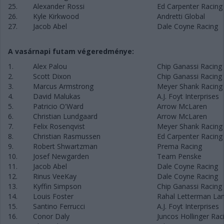
25.
Alexander Rossi
Ed Carpenter Racing
26.
Kyle Kirkwood
Andretti Global
27.
Jacob Abel
Dale Coyne Racing
A vasárnapi futam végeredménye:
1.
Alex Palou
Chip Ganassi Racing
2.
Scott Dixon
Chip Ganassi Racing
3.
Marcus Armstrong
Meyer Shank Racing
4.
David Malukas
A.J. Foyt Interprises
5.
Patricio O'Ward
Arrow McLaren
6.
Christian Lundgaard
Arrow McLaren
7.
Felix Rosenqvist
Meyer Shank Racing
8.
Christian Rasmussen
Ed Carpenter Racing
9.
Robert Shwartzman
Prema Racing
10.
Josef Newgarden
Team Penske
11.
Jacob Abel
Dale Coyne Racing
12.
Rinus VeeKay
Dale Coyne Racing
13.
Kyffin Simpson
Chip Ganassi Racing
14.
Louis Foster
Rahal Letterman Lan
15.
Santino Ferrucci
A.J. Foyt Interprises
16.
Conor Daly
Juncos Hollinger Rac