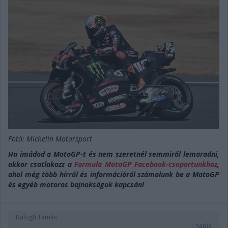
Fotó: Michelin Motorsport
Ha imádod a MotoGP-t és nem szeretnél semmiről lemaradni,
akkor csatlakozz a
Formula MotoGP Facebook-csoportunkhoz
,
ahol még több hírről és információról számolunk be a MotoGP
és egyéb motoros bajnokságok kapcsán!
Balogh Tamás
1 napja