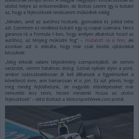
utolsó helyre az erősorrendben, de Bottas szerint így is biztató
az, hogy a fejlesztéseik rendszerint működtek eddig:
„Minden, amit az autóhoz hoztunk, gyorsabbá és jobbá tette
azt. Szerintem ez rendkívül biztató egy új csapat számára. Nincs
garancia rá a Formula-1-ben, hogy amilyen alkatrészt hozol az
autóhoz, az tényleg működni fog” –
mutatott rá a finn
, aki
azonban azt is elárulta, hogy már csak kisebb újításokkal
készülnek:
„Még érkezik valami teljesítmény szempontjából, de semmi
varázslat, semmi hatalmas dolog. Szóval nyilván eljön a pont,
amikor százszázalékosan át kell állítanunk a figyelmünket a
következő évre, ami hamarosan el is jön. Ez azt jelenti, hogy
még mindig fejlődhetünk, de nagyobb előrelépéseket már
nehezebb lesz tenni, hiszen mindenki hozza az utolsó
fejlesztéseit” – idézi Bottast a MotorsportWeek.com portál.