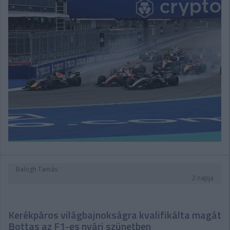
Balogh Tamás
2 napja
Kerékpáros világbajnokságra kvalifikálta magát
Bottas az F1-es nyári szünetben