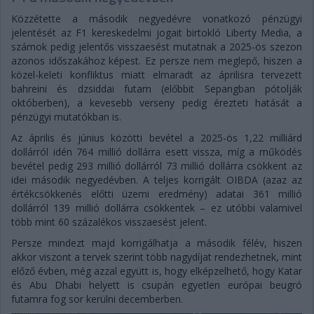
Közzétette a második negyedévre vonatkozó pénzügyi
jelentését az F1 kereskedelmi jogait birtokló Liberty Media, a
számok pedig jelentős visszaesést mutatnak a 2025-ös szezon
azonos időszakához képest. Ez persze nem meglepő, hiszen a
közel-keleti konfliktus miatt elmaradt az áprilisra tervezett
bahreini és dzsiddai futam (előbbit Sepangban pótolják
októberben), a kevesebb verseny pedig érezteti hatását a
pénzügyi mutatókban is.
Az április és június közötti bevétel a 2025-ös 1,22 milliárd
dollárról idén 764 millió dollárra esett vissza, míg a működés
bevétel pedig 293 millió dollárról 73 millió dollárra csökkent az
idei második negyedévben. A teljes korrigált OIBDA (azaz az
értékcsökkenés előtti üzemi eredmény) adatai 361 millió
dollárról 139 millió dollárra csökkentek – ez utóbbi valamivel
több mint 60 százalékos visszaesést jelent.
Persze mindezt majd korrigálhatja a második félév, hiszen
akkor viszont a tervek szerint több nagydíjat rendezhetnek, mint
előző évben, még azzal együtt is, hogy elképzelhető, hogy Katar
és Abu Dhabi helyett is csupán egyetlen európai beugró
futamra fog sor kerülni decemberben.