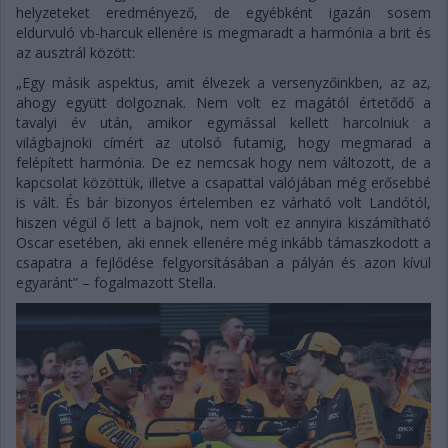
helyzeteket eredményező, de egyébként igazán sosem
eldurvuló vb-harcuk ellenére is megmaradt a harmónia a brit és
az ausztrál között:
„Egy másik aspektus, amit élvezek a versenyzőinkben, az az,
ahogy együtt dolgoznak. Nem volt ez magától értetődő a
tavalyi év után, amikor egymással kellett harcolniuk a
világbajnoki címért az utolsó futamig, hogy megmarad a
felépített harmónia. De ez nemcsak hogy nem változott, de a
kapcsolat közöttük, illetve a csapattal valójában még erősebbé
is vált. És bár bizonyos értelemben ez várható volt Landótól,
hiszen végül ő lett a bajnok, nem volt ez annyira kiszámítható
Oscar esetében, aki ennek ellenére még inkább támaszkodott a
csapatra a fejlődése felgyorsításában a pályán és azon kívül
egyaránt” – fogalmazott Stella.