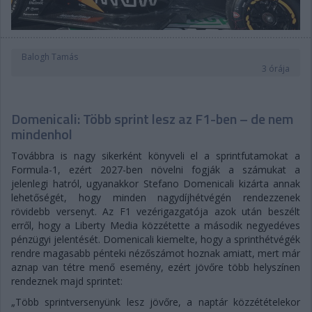
Balogh Tamás
3 órája
Domenicali: Több sprint lesz az F1-ben – de nem
mindenhol
Továbbra is nagy sikerként könyveli el a sprintfutamokat a
Formula-1, ezért 2027-ben növelni fogják a számukat a
jelenlegi hatról, ugyanakkor Stefano Domenicali kizárta annak
lehetőségét, hogy minden nagydíjhétvégén rendezzenek
rövidebb versenyt. Az F1 vezérigazgatója azok után beszélt
erről, hogy a Liberty Media közzétette a második negyedéves
pénzügyi jelentését. Domenicali kiemelte, hogy a sprinthétvégék
rendre magasabb pénteki nézőszámot hoznak amiatt, mert már
aznap van tétre menő esemény, ezért jövőre több helyszínen
rendeznek majd sprintet:
„Több sprintversenyünk lesz jövőre, a naptár közzétételekor