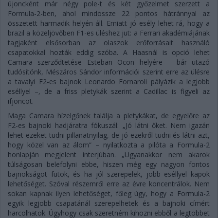
újoncként már négy pole-t és két győzelmet szerzett a
Formula-2-ben, ahol mindössze 22 pontos hátránnyal az
összetett harmadik helyén áll. Emiatt jó esély lehet rá, hogy a
brazil a közeljövőben F1-es üléshez jut: a Ferrari akadémiájának
tagjaként elsősorban az olaszok erőforrásait használó
csapatokkal hozták eddig szóba. A Haasnál is opció lehet
Camara szerződtetése Esteban Ocon helyére – bár utazó
tudósítónk, Mészáros Sándor információi szerint erre az ülésre
a tavalyi F2-es bajnok Leonardo Fornaroli pályázik a legjobb
eséllyel –, de a friss pletykák szerint a Cadillac is figyeli az
ifjoncot.
Maga Camara hízelgőnek találja a pletykákat, de egyelőre az
F2-es bajnoki hadjáratra fókuszál: „Jó látni őket. Nem igazán
lehet ezeket tudni pillanatnyilag, de jó ezekről tudni és látni azt,
hogy közel van az álom” – nyilatkozta a pilóta a Formula-2
honlapján megjelent interjúban. „Ugyanakkor nem akarok
túlságosan belefolyni ebbe, hiszen még egy nagyon fontos
bajnokságot futok, és ha jól szerepelek, jobb eséllyel kapok
lehetőséget. Szóval részemről erre az évre koncentrálok. Nem
sokan kapnak ilyen lehetőséget, főleg úgy, hogy a Formula-2
egyik legjobb csapatánál szerepelhetek és a bajnoki címért
harcolhatok. Úgyhogy csak szeretném kihozni ebből a legtöbbet