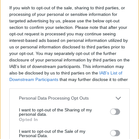
„Ha azt kérdezed tőlem, mit tennék ebben az esetben, a válasz
If you wish to opt-out of the sale, sharing to third parties, or
egyszerű: a lehető legkisebbre csökkenteném annak a
processing of your personal or sensitive information for
kockázatát, hogy elveszítsük ez a csapatszellemet. Ha egy
targeted advertising by us, please use the below opt-out
csapatnak két kiváló pilótája van, miért kellene felborítani a
section to confirm your selection. Please note that after your
dolgokat?” – foglalt állást amellett, hogy ő nem változtatna
opt-out request is processed you may continue seeing
Lando Norris és Oscar Piastri kettősén, és hozzátette azt is,
interest-based ads based on personal information utilized by
hogy Norris révén már egy bizonyított bajnokkal is
us or personal information disclosed to third parties prior to
rendelkeznek.
your opt-out. You may separately opt-out of the further
disclosure of your personal information by third parties on the
Majd rámutatott a kettejük párosára is:
IAB’s list of downstream participants. This information may
„Mi voltunk a leghosszabb ideig együtt versenyző pilótapáros a
also be disclosed by us to third parties on the
IAB’s List of
McLarennél! Ez csak azt bizonyítja, hogy egyáltalán nem
Downstream Participants
that may further disclose it to other
szükséges új embert hozni, ha a csapaton belüli harmónia
third parties.
egyszerűen jó. Bár néha nehéz eset voltál, ne feledd, David! De
tudtam kezelni” – nevettek jót a régi időkön.
Please note that this website/app uses one or more Google
Personal Data Processing Opt Outs
services and may gather and store information including but
not limited to your visit or usage behaviour. You may click to
I want to opt-out of the Sharing of my
personal data.
grant or deny consent to Google and its third-party tags to
Opted In
use your data for below specified purposes in below Google
consent section.
I want to opt-out of the Sale of my
Personal Data.