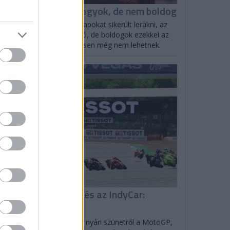
inotto: Elégedett vagyok, de nem boldog
ttia Binotto szerint az alapokat sikerült lerakni, az
tó egyben van, az irány jó, de boldogok ezekkel az
redményekkel természetesen még nem lehetnek.
EGYÉB
isszatér a MotoGP és az IndyCar:
enetrend
lverstone-ban tér vissza a nyári szünetről a MotoGP,