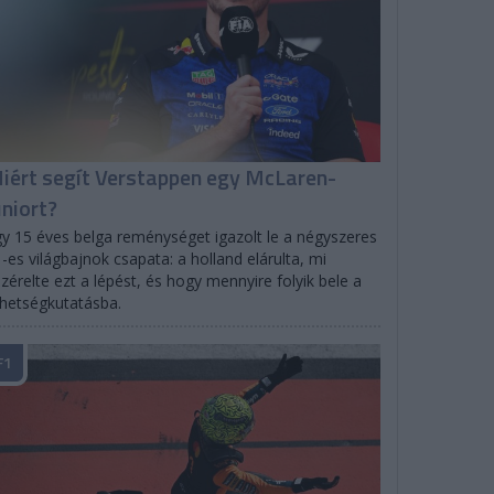
iért segít Verstappen egy McLaren-
uniort?
y 15 éves belga reménységet igazolt le a négyszeres
-es világbajnok csapata: a holland elárulta, mi
zérelte ezt a lépést, és hogy mennyire folyik bele a
hetségkutatásba.
F1