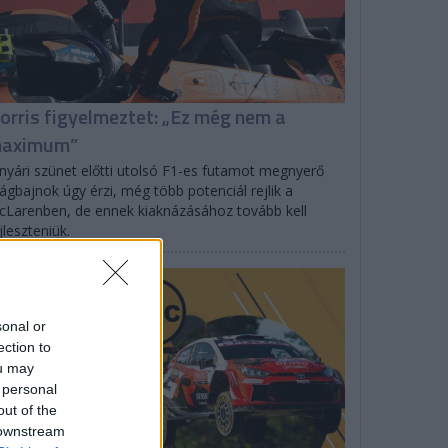
orris figyelmeztet: „Ez még nem a
aximum”
nyári szünet előtti utolsó F1-es futamot megnyerő
lágbajnok úgy érzi, még több potenciál rejlik a
Larenben, de ennek kiaknázásához tovább kell
jleszteniük.
PODCAST
sonal or
ection to
ou may
 personal
out of the
 downstream