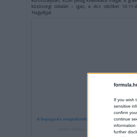
korosztályban, ezzel pedig kvalifikálta magát a gra
közösségi oldalán – igaz, a vb-t október 10-11-é
Nagydíjjal.
formula.h
If you wish 
sensitive in
confirm you
continue se
A bejegyzés megtekintése az Instagramon
information 
Valtteri Bottas (@valtteribottas) által me
further disc