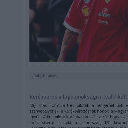
Balogh Tamás
Kerékpáros világbajnokságra kvalifikál
Míg más Formula-1-es pilóták a tengernél ütik e
szenvedélyének, a kerékpározásnak hódolt a Magyar N
együtt. A finn pilóta korábban beszélt arról, hogy sz
most sikerült is neki: a csehországi 131 kilomé