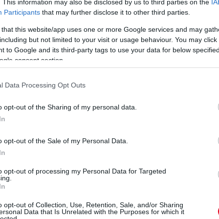
. This information may also be disclosed by us to third parties on the
IA
Participants
that may further disclose it to other third parties.
22 órája
 that this website/app uses one or more Google services and may gath
S
including but not limited to your visit or usage behaviour. You may click 
Ba
 to Google and its third-party tags to use your data for below specifi
új
ogle consent section.
em segít Russellen
do
Go
bbi pilóta, Juan Pablo Montoya így fogalmazott az F1
l Data Processing Opt Outs
a
ellett nagyon szimpatikus srác is. Ha valaki gyors, de egy
o opt-out of the Sharing of my personal data.
építeni azt a dühöt, ami a lendületet adja ahhoz, hogy
In
ye a versenyt Kimivel. Ha felveszi vele a versenyt,
o opt-out of the Sale of my Personal Data.
z sikerül, Kimi megpróbál majd újra megtalálni a módját,
In
erítheti Kimit, és hibákra késztetheti.”
to opt-out of processing my Personal Data for Targeted
ing.
In
o opt-out of Collection, Use, Retention, Sale, and/or Sharing
ersonal Data that Is Unrelated with the Purposes for which it
lected.