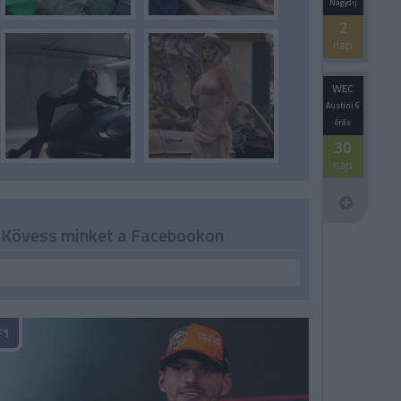
Nagydíj
2
nap
WEC
Austini 6
órás
30
nap
Kövess minket a Facebookon
F1