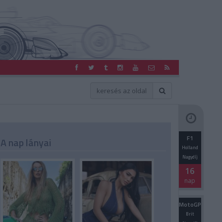
F1
A nap lányai
Holland
Nagydíj
16
nap
MotoGP
Brit