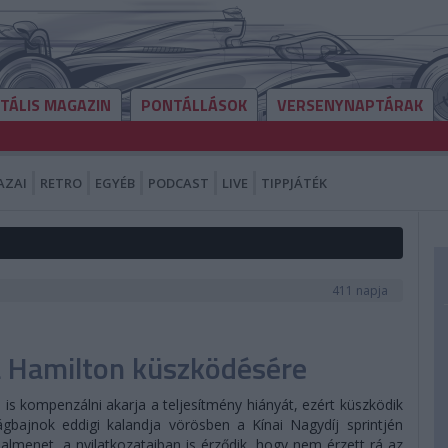
ITÁLIS MAGAZIN
PONTÁLLÁSOK
VERSENYNAPTÁRAK
AZAI
RETRO
EGYÉB
PODCAST
LIVE
TIPPJÁTÉK
411 napja
ája Hamilton küszködésére
 is kompenzálni akarja a teljesítmény hiányát, ezért küszködik
ágbajnok eddigi kalandja vörösben a Kínai Nagydíj sprintjén
almenet, a nyilatkozataiban is érződik, hogy nem érzett rá az