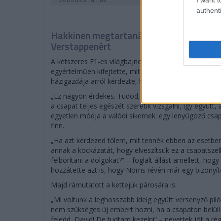
authenti
Hakkinen megtartaná a Norris-Piastri p
Verstappenért
A kétszeres F1-es világbajnok Mika Hakkinen az Up 
egyértelműen kifejtette, mit tenne, ha ő lenne a McL
házigazdája arról kérdezte, hogy leigazolná-e a woki
„Ez nagyon érdekes. Tudod, Max nem az egyetlen piló
a csapat teljes egészét szeretik vizsgálni, így együtt
egyetlen módja a valódi sikernek: egy lenyűgöző csa
finn.
„Ha azt kérdezed tőlem, mit tennék ebben az esetben
annak a kockázatát, hogy elveszítsük ez a csapatszell
felborítani a dolgokat?” – foglalt állást amellett, ho
hozzátette azt is, hogy Norris révén már egy bizonyít
Majd rámutatott a kettejük párosára is:
„Mi voltunk a leghosszabb ideig együtt versenyző piló
nem szükséges új embert hozni, ha a csapaton belüli
feledd, David! De tudtam kezelni” – nevettek jót a rég