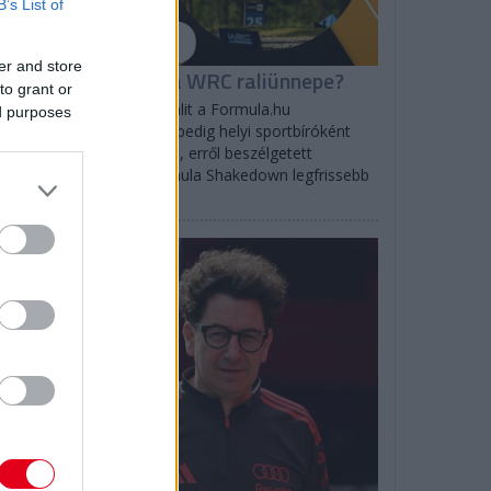
B’s List of
er and store
hakedown: Milyen a WRC raliünnepe?
to grant or
logh Bogi a WRC Észt Ralit a Formula.hu
ed purposes
ságírójaként, a Finn Ralit pedig helyi sportbíróként
lgozta végig a helyszínen, erről beszélgetett
bodics Tamással a Formula Shakedown legfrissebb
dásában.
F1