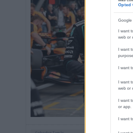
Opted 
Google 
I want t
web or d
I want t
purpose
I want 
I want t
web or d
I want t
or app.
I want t
Gobodics Tamás
I want t