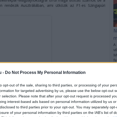
velkerékpár-világbajnokságra! Erről maga Bottas számolt be a
n rendezik Ausztráliában, ami ütközik az F1-es Szingapúri
N
m
A 
vi
Mc
fe
u -
Do Not Process My Personal Information
to opt-out of the sale, sharing to third parties, or processing of your per
formation for targeted advertising by us, please use the below opt-out s
r selection. Please note that after your opt-out request is processed y
eing interest-based ads based on personal information utilized by us or
disclosed to third parties prior to your opt-out. You may separately opt-
gosztott bejegyzés
losure of your personal information by third parties on the IAB’s list of