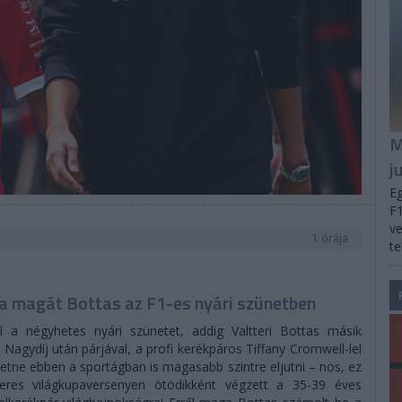
M
j
Eg
F1
ve
1 órája
te
ta magát Bottas az F1-es nyári szünetben
l a négyhetes nyári szünetet, addig Valtteri Bottas másik
agydíj után párjával, a profi kerékpáros Tiffany Cromwell-lel
eretne ebben a sportágban is magasabb szintre eljutni – nos, ez
teres világkupaversenyen ötödikként végzett a 35-39 éves