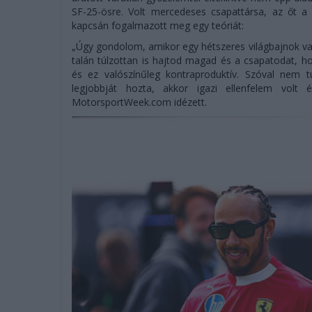
SF-25-ösre. Volt mercedeses csapattársa, az őt a
kapcsán fogalmazott meg egy teóriát:
„Úgy gondolom, amikor egy hétszeres világbajnok va
talán túlzottan is hajtod magad és a csapatodat, h
és ez valószínűleg kontraproduktív. Szóval nem 
legjobbját hozta, akkor igazi ellenfelem volt
MotorsportWeek.com idézett.