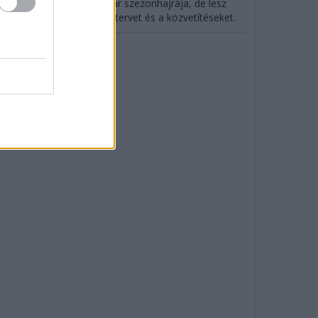
rtlandban indul az IndyCar szezonhajrája, de lesz
SCAR is: mutatjuk az időtervet és a közvetítéseket.