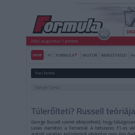
DIG
2026. augusztus 7. péntek
SHOP
F1
FORMULA
MOTOR
NEMZETKÖZI
H
Parc Fermé
Balogh Tamás
Túlerőlteti? Russell teóri
George Russell szerint elképzelhető, hogy túlságosan
Lewis Hamilton a Ferrarinál. A hétszeres F1-es vil
aratott váratlan győzelemtől eltekintve nem épp diad