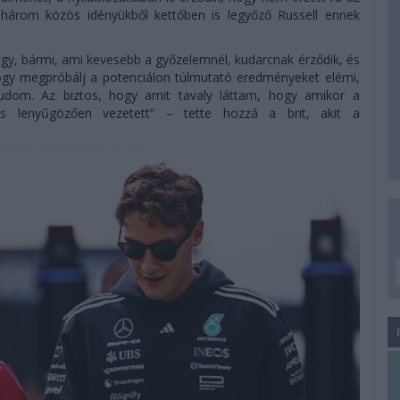
 három közös idényükből kettőben is legyőző Russell ennek
gy, bármi, ami kevesebb a győzelemnél, kudarcnak érződik, és
ogy megpróbálj a potenciálon túlmutató eredményeket elérni,
tudom. Az biztos, hogy amit tavaly láttam, hogy amikor a
 és lenyűgözően vezetett” – tette hozzá a brit, akit a