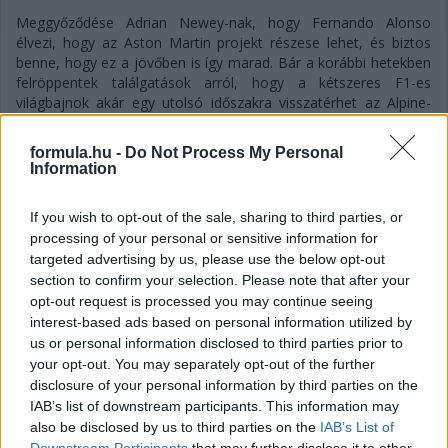
Meggyőződése Adrian Newey-nak, hogy Fernando Alonso
élvezi, hogy az Aston Martin projekt részese lehet, és biztos
benne, hogy ez a jövőben is így marad. Bár a korábbi hetekben
felröppentek találgatások arról, hogy a kétszeres F1-es
világbajnok akár egy utolsó időszakra visszatérhet az Alpine-
hoz, maga a spanyol többször is hűségesküt tett az Aston
mellett – igaz, a szavai azért arra engednek következtetni, hogy
formula.hu -
Do Not Process My Personal
az még nem dőlt el, hogy versenyzői minőségben teszi-e ezt,
Information
mivel utalt rá, hogy az új szabályrendszerben már nem élvezi
annyira a vezetést mindig.
If you wish to opt-out of the sale, sharing to third parties, or
Hasonlóra utalhattak Newey szavai is, amikor arról kérdezték
processing of your personal or sensitive information for
még a Magyar Nagydíj sajtótájékoztatóján, hogy mennyire
targeted advertising by us, please use the below opt-out
fontos számukra, hogy megtartsák Alonsót, és szerintük
section to confirm your selection. Please note that after your
sikerülni fog-e ez az istálló gyenge szereplése fényében is:
opt-out request is processed you may continue seeing
„Fernando nyilvánvalóan egy lenyűgöző versenyző. Óriási
interest-based ads based on personal information utilized by
értéket jelent a csapatnak, mind a visszajelzéseivel, mind a
us or personal information disclosed to third parties prior to
képességeivel. Úgyhogy természetesen fontos számunkra.
your opt-out. You may separately opt-out of the further
Meglehetősen biztos vagyok benne, hogy Fernando élvezi a
disclosure of your personal information by third parties on the
velünk töltött idejét, és hogy folytatni fogjuk a kapcsolatunkat”
IAB’s list of downstream participants. This information may
– fogalmazott a csapatfőnök és technikai szakvezető.
also be disclosed by us to third parties on the
IAB’s List of
Downstream Participants
that may further disclose it to other