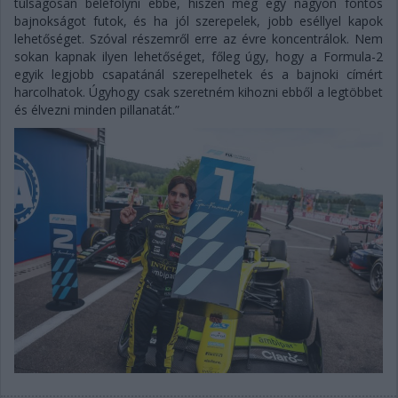
túlságosan belefolyni ebbe, hiszen még egy nagyon fontos
bajnokságot futok, és ha jól szerepelek, jobb eséllyel kapok
lehetőséget. Szóval részemről erre az évre koncentrálok. Nem
sokan kapnak ilyen lehetőséget, főleg úgy, hogy a Formula-2
egyik legjobb csapatánál szerepelhetek és a bajnoki címért
harcolhatok. Úgyhogy csak szeretném kihozni ebből a legtöbbet
és élvezni minden pillanatát.”