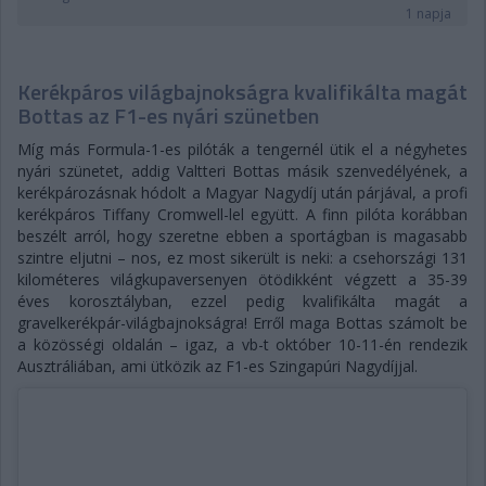
1 napja
Kerékpáros világbajnokságra kvalifikálta magát
Bottas az F1-es nyári szünetben
Míg más Formula-1-es pilóták a tengernél ütik el a négyhetes
nyári szünetet, addig Valtteri Bottas másik szenvedélyének, a
kerékpározásnak hódolt a Magyar Nagydíj után párjával, a profi
kerékpáros Tiffany Cromwell-lel együtt. A finn pilóta korábban
beszélt arról, hogy szeretne ebben a sportágban is magasabb
szintre eljutni – nos, ez most sikerült is neki: a csehországi 131
kilométeres világkupaversenyen ötödikként végzett a 35-39
éves korosztályban, ezzel pedig kvalifikálta magát a
gravelkerékpár-világbajnokságra! Erről maga Bottas számolt be
a közösségi oldalán – igaz, a vb-t október 10-11-én rendezik
Ausztráliában, ami ütközik az F1-es Szingapúri Nagydíjjal.