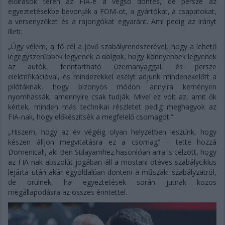
előírások terén az FIA-é a végső döntés, de persze az
egyeztetésekbe bevonják a FOM-ot, a gyártókat, a csapatokat,
a versenyzőket és a rajongókat egyaránt. Ami pedig az irányt
illeti:
„Úgy vélem, a fő cél a jövő szabályrendszerével, hogy a lehető
legegyszerűbbek legyenek a dolgok, hogy könnyebbek legyenek
az autók, fenntartható üzemanyaggal, és persze
elektrifikációval, és mindezekkel esélyt adjunk mindenekelőtt a
pilótáknak, hogy bizonyos módon annyira keményen
nyomhassák, amennyire csak tudják. Mivel ez volt az, amit ők
kértek, minden más technikai részletet pedig meghagyok az
FIA-nak, hogy előkészítsék a megfelelő csomagot.”
„Hiszem, hogy az év végéig olyan helyzetben leszünk, hogy
készen álljon megvitatásra ez a csomag” – tette hozzá
Domenicali, aki Ben Sulayamhez hasonlóan arra is célzott, hogy
az FIA-nak abszolút jogában áll a mostani ötéves szabályciklus
lejárta után akár egyoldalúan dönteni a műszaki szabályzatról,
de örülnek, ha egyeztetések során jutnak közös
megállapodásra az összes érintettel.