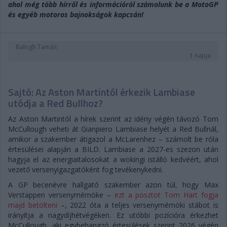
ahol még több hírről és információról számolunk be a MotoGP
és egyéb motoros bajnokságok kapcsán!
Balogh Tamás
1 napja
Sajtó: Az Aston Martintól érkezik Lambiase
utódja a Red Bullhoz?
Az Aston Martintól a hírek szerint az idény végén távozó Tom
McCullough veheti át Gianpiero Lambiase helyét a Red Bullnál,
amikor a szakember átigazol a McLarenhez – számolt be róla
értesülései alapján a BILD. Lambiase a 2027-es szezon után
hagyja el az energiaitalosokat a wokingi istálló kedvéért, ahol
vezető versenyigazgatóként fog tevékenykedni.
A GP becenévre hallgató szakember azon túl, hogy Max
Verstappen versenymérnöke –
ezt a posztot Tom Hart fogja
majd betölteni
–, 2022 óta a teljes versenymérnöki stábot is
irányítja a nagydíjhétvégéken. Ez utóbbi pozícióra érkezhet
McCullough, aki egybehangzó értesülések szerint 2026 végén