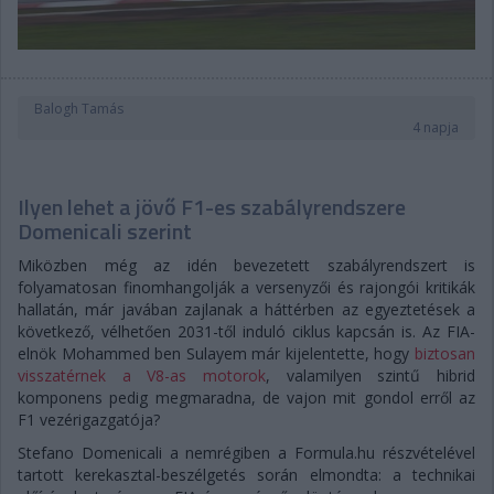
Balogh Tamás
4 napja
Ilyen lehet a jövő F1-es szabályrendszere
Domenicali szerint
Miközben még az idén bevezetett szabályrendszert is
folyamatosan finomhangolják a versenyzői és rajongói kritikák
hallatán, már javában zajlanak a háttérben az egyeztetések a
következő, vélhetően 2031-től induló ciklus kapcsán is. Az FIA-
elnök Mohammed ben Sulayem már kijelentette, hogy
biztosan
visszatérnek a V8-as motorok
, valamilyen szintű hibrid
komponens pedig megmaradna, de vajon mit gondol erről az
F1 vezérigazgatója?
Stefano Domenicali a nemrégiben a Formula.hu részvételével
tartott kerekasztal-beszélgetés során elmondta: a technikai