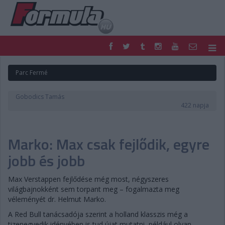
F1
PARC FERMÉ
Parc Fermé
FORMULA
MOTOR
NEMZETKÖZI
HAZAI
Gobodics Tamás
RETRO
EGYÉB
422 napja
PODCAST
SHOP
LIVE
TIPPJÁTÉK
Marko: Max csak fejlődik, egyre
DIGITÁLIS MAGAZIN
PONTÁLLÁSOK
VERSENYNAPTÁRAK
jobb és jobb
Max Verstappen fejlődése még most, négyszeres
világbajnokként sem torpant meg – fogalmazta meg
véleményét dr. Helmut Marko.
A Red Bull tanácsadója szerint a holland klasszis még a
tizenegyedik idényében is tud újat mutatni, például olyan