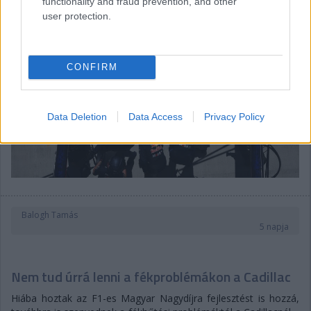
functionality and fraud prevention, and other
user protection.
CONFIRM
Data Deletion
Data Access
Privacy Policy
Balogh Tamás
5 napja
Nem tud úrrá lenni a fékproblémákon a Cadillac
Hiába hoztak az F1-es Magyar Nagydíjra fejlesztést is hozzá,