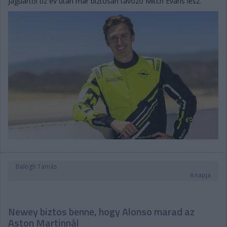
Jaguartól tíz év után már biztosan távozó Mitch Evans lesz.
Balogh Tamás
4 napja
Newey biztos benne, hogy Alonso marad az
Aston Martinnál