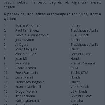
viszont például Francesco Bagnaia, aki ugyancsak elesett
délután.
A péntek délutáni edzés eredménye (a top 10 bejutott a
Q2-be):
1.
Marco Bezzecchi
Aprilia
2.
Raúl Fernández
Trackhouse Aprilia
3.
Fabio di Giannantonio
VR46 Ducati
4.
Jorge Martín
Aprilia
5.
Ai Ogura
Trackhouse Aprilia
6.
Marc Márquez
Ducati
7.
Álex Márquez
Gresini Ducati
8.
Joan Mir
Honda
9.
Jack Miller
Pramac Yamaha
10.
Pedro Acosta
KTM
11.
Enea Bastianini
Tech3 KTM
12.
Luca Marini
Honda
13.
Francesco Bagnaia
Ducati
14.
Franco Morbidelli
VR46 Ducati
15.
Diogo Moreira
LCR Honda
16.
Iker Lecuona
Gresini Ducati
17.
Fabio Quartararo
Yamaha