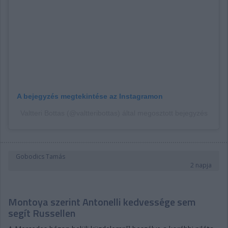
A bejegyzés megtekintése az Instagramon
Valtteri Bottas (@valtteribottas) által megosztott bejegyzés
Gobodics Tamás
2 napja
Montoya szerint Antonelli kedvessége sem
segít Russellen