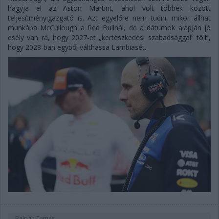
hagyja el az Aston Martint, ahol volt többek között
teljesítményigazgató is. Azt egyelőre nem tudni, mikor állhat
munkába McCullough a Red Bullnál, de a dátumok alapján jó
esély van rá, hogy 2027-et „kertészkedési szabadsággal” tölti,
hogy 2028-ban egyből válthassa Lambiasét.
Balogh Tamás