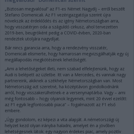
„Biztosan megvalósul” az F1-es Német Nagydíj – erről beszélt
Stefano Domenicali. Az F1 vezérigazgatója szerint újra
növekszik az érdeklődés és az igény Németországban arra,
hogy visszatérjen oda a száguldó cirkusz, ahol tervezetten
2019-ben, beugróként pedig a COVID-évben, 2020-ban
rendeztek utoljára nagydíjat.
Bár nincs garancia arra, hogy a rendezvény visszatér,
Domenicali elismerte, hogy hamarosan megvizsgálhatják egy új
megállapodás megkötésének lehetőségét.
„Ami a lehetőségeket illeti, nem szabad elfelejtenünk, hogy az
Audi is belépett az üzletbe. Itt van a Mercedes, és vannak nagy
partnereink, akiknek a székhelye Németországban van. Most
Németország azt szeretné, ha középtávon gondolkodnánk
arról, hogy visszakerülhetnek-e a versenynaptárba. Vagy – ami
még fontosabb – hogy olyanok legyenek, mint 20 évvel ezelőtt:
az F1 egyik legfontosabb piaca” – fogalmazott az F1 első
embere.
„Úgy gondolom, ez képezi a vita alapját. A németországi új
helyzet kezd olyan irányba haladni, amelyet én a jövőben
lehetségesnek látok: egy nagyon érdekes piac, amely pozitív