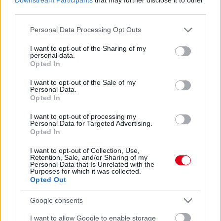
third parties.
Please note that this website/app uses one or more Google
Personal Data Processing Opt Outs
services and may gather and store information including but
not limited to your visit or usage behaviour. You may click to
I want to opt-out of the Sharing of my
personal data.
grant or deny consent to Google and its third-party tags to
Opted In
use your data for below specified purposes in below Google
consent section.
I want to opt-out of the Sale of my
Personal Data.
Opted In
I want to opt-out of processing my
Personal Data for Targeted Advertising.
Opted In
I want to opt-out of Collection, Use,
Retention, Sale, and/or Sharing of my
Balogh Tamás
Personal Data that Is Unrelated with the
5 napja
Purposes for which it was collected.
Opted Out
Google consents
Lassuló fejlesztési ütemre számít a Red Bull
I want to allow Google to enable storage
Mivel egy új F1-es szabályrendszer első idényéről van szó,