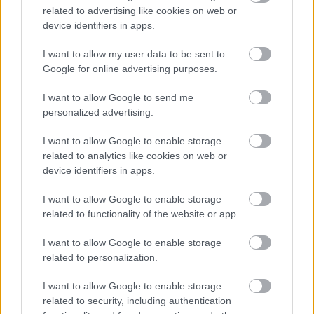
related to advertising like cookies on web or
várható volt, hogy kiélezett lesz a fejlesztési háború a csapatok
device identifiers in apps.
között. A szezon első felében láthattunk is több nagy fejlesztési
csomagot az istállók többségénél, ezek pedig rendszerint
valóban előrelépést is jelentettek (talán a Haas és a Williams
I want to allow my user data to be sent to
jelentik a kivételt). A Red Bullnál is működött például a
Google for online advertising purposes.
Miamiban és a Spielbergben bevetett csomag, ám Laurent
Mekies csapatfőnök szerint az évad hátralévő részében már
I want to allow Google to send me
lassulni fog a fejlesztési ütemük, részben azért, mert a
personalized advertising.
költségeket meg kell osztani a 2027-es autó munkálatai között
is:
I want to allow Google to enable storage
related to analytics like cookies on web or
„Nem tudom, a többiekkel mi a helyzet, de az biztos, hogy egy
device identifiers in apps.
ponton döntést kell hoznunk, hogyan egyensúlyozunk az idei és
a jövő év között. Arra számítok, hogy ez hamarabb meg fog
I want to allow Google to enable storage
történni, mint tavaly. Szóval főleg a szabályzat fényében
related to functionality of the website or app.
dönteni fogunk” – idézi Mekiest a Crash.net. „Ami minket illet,
rengeteg fejlesztést hoztunk mostanáig, hogy próbáljuk
I want to allow Google to enable storage
korrigálni azt a hatalmas hátrányt, amivel eleinte rendelkeztünk.
Valószínűleg nehéz elképzelni, hogy ebben a ritmusban fogjuk
related to personalization.
folytatni, mindenesetre meglátjuk, mi a legjobb módja annak,
hogy ledolgozzuk ezt az utolsó három tizedmásodpercet.”
I want to allow Google to enable storage
related to security, including authentication