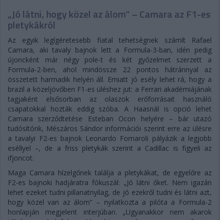
„Jó látni, hogy közel az álom” – Camara az F1-es
pletykákról
Az egyik legígéretesebb fiatal tehetségnek számít Rafael
Camara, aki tavaly bajnok lett a Formula-3-ban, idén pedig
újoncként már négy pole-t és két győzelmet szerzett a
Formula-2-ben, ahol mindössze 22 pontos hátránnyal az
összetett harmadik helyén áll. Emiatt jó esély lehet rá, hogy a
brazil a közeljövőben F1-es üléshez jut: a Ferrari akadémiájának
tagjaként elsősorban az olaszok erőforrásait használó
csapatokkal hozták eddig szóba. A Haasnál is opció lehet
Camara szerződtetése Esteban Ocon helyére – bár utazó
tudósítónk, Mészáros Sándor információi szerint erre az ülésre
a tavalyi F2-es bajnok Leonardo Fornaroli pályázik a legjobb
eséllyel –, de a friss pletykák szerint a Cadillac is figyeli az
ifjoncot.
Maga Camara hízelgőnek találja a pletykákat, de egyelőre az
F2-es bajnoki hadjáratra fókuszál: „Jó látni őket. Nem igazán
lehet ezeket tudni pillanatnyilag, de jó ezekről tudni és látni azt,
hogy közel van az álom” – nyilatkozta a pilóta a Formula-2
honlapján megjelent interjúban. „Ugyanakkor nem akarok