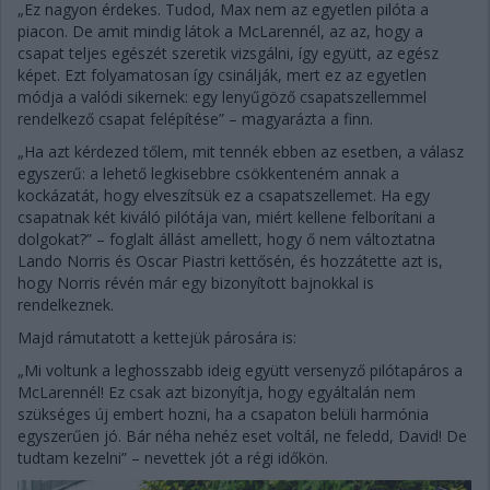
„Ez nagyon érdekes. Tudod, Max nem az egyetlen pilóta a
piacon. De amit mindig látok a McLarennél, az az, hogy a
csapat teljes egészét szeretik vizsgálni, így együtt, az egész
képet. Ezt folyamatosan így csinálják, mert ez az egyetlen
módja a valódi sikernek: egy lenyűgöző csapatszellemmel
rendelkező csapat felépítése” – magyarázta a finn.
„Ha azt kérdezed tőlem, mit tennék ebben az esetben, a válasz
egyszerű: a lehető legkisebbre csökkenteném annak a
kockázatát, hogy elveszítsük ez a csapatszellemet. Ha egy
csapatnak két kiváló pilótája van, miért kellene felborítani a
dolgokat?” – foglalt állást amellett, hogy ő nem változtatna
Lando Norris és Oscar Piastri kettősén, és hozzátette azt is,
hogy Norris révén már egy bizonyított bajnokkal is
rendelkeznek.
Majd rámutatott a kettejük párosára is:
„Mi voltunk a leghosszabb ideig együtt versenyző pilótapáros a
McLarennél! Ez csak azt bizonyítja, hogy egyáltalán nem
szükséges új embert hozni, ha a csapaton belüli harmónia
egyszerűen jó. Bár néha nehéz eset voltál, ne feledd, David! De
tudtam kezelni” – nevettek jót a régi időkön.