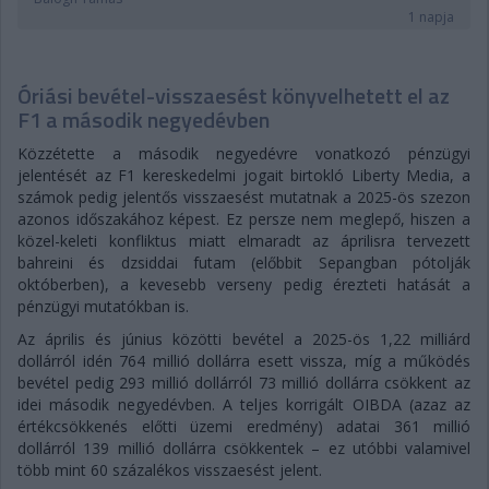
1 napja
Óriási bevétel-visszaesést könyvelhetett el az
F1 a második negyedévben
Közzétette a második negyedévre vonatkozó pénzügyi
jelentését az F1 kereskedelmi jogait birtokló Liberty Media, a
számok pedig jelentős visszaesést mutatnak a 2025-ös szezon
azonos időszakához képest. Ez persze nem meglepő, hiszen a
közel-keleti konfliktus miatt elmaradt az áprilisra tervezett
bahreini és dzsiddai futam (előbbit Sepangban pótolják
októberben), a kevesebb verseny pedig érezteti hatását a
pénzügyi mutatókban is.
Az április és június közötti bevétel a 2025-ös 1,22 milliárd
dollárról idén 764 millió dollárra esett vissza, míg a működés
bevétel pedig 293 millió dollárról 73 millió dollárra csökkent az
idei második negyedévben. A teljes korrigált OIBDA (azaz az
értékcsökkenés előtti üzemi eredmény) adatai 361 millió
dollárról 139 millió dollárra csökkentek – ez utóbbi valamivel
több mint 60 százalékos visszaesést jelent.