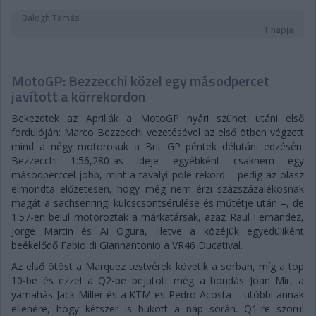
Balogh Tamás
1 napja
MotoGP: Bezzecchi közel egy másodpercet
javított a körrekordon
Bekezdtek az Apriliák a MotoGP nyári szünet utáni első
fordulóján: Marco Bezzecchi vezetésével az első ötben végzett
mind a négy motorosuk a Brit GP péntek délutáni edzésén.
Bezzecchi 1:56,280-as ideje egyébként csaknem egy
másodperccel jobb, mint a tavalyi pole-rekord – pedig az olasz
elmondta előzetesen, hogy még nem érzi százszázalékosnak
magát a sachsenringi kulcscsontsérülése és műtétje után –, de
1:57-en belül motoroztak a márkatársak, azaz Raul Fernandez,
Jorge Martin és Ai Ogura, illetve a közéjük egyedüliként
beékelődő Fabio di Giannantonio a VR46 Ducatival.
Az első ötöst a Marquez testvérek követik a sorban, míg a top
10-be és ezzel a Q2-be bejutott még a hondás Joan Mir, a
yamahás Jack Miller és a KTM-es Pedro Acosta – utóbbi annak
ellenére, hogy kétszer is bukott a nap során. Q1-re szorul