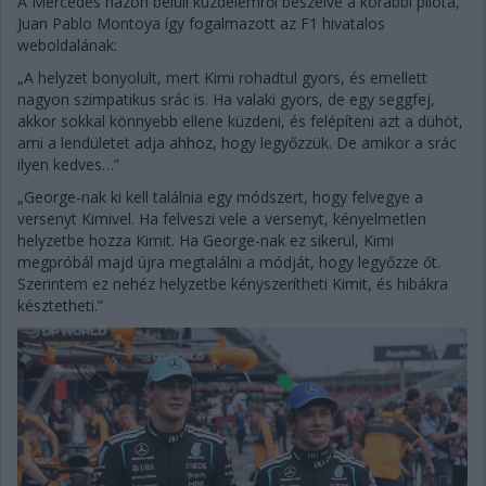
A Mercedes házon belüli küzdelemről beszélve a korábbi pilóta,
Juan Pablo Montoya így fogalmazott az F1 hivatalos
weboldalának:
„A helyzet bonyolult, mert Kimi rohadtul gyors, és emellett
nagyon szimpatikus srác is. Ha valaki gyors, de egy seggfej,
akkor sokkal könnyebb ellene küzdeni, és felépíteni azt a dühöt,
ami a lendületet adja ahhoz, hogy legyőzzük. De amikor a srác
ilyen kedves…”
„George-nak ki kell találnia egy módszert, hogy felvegye a
versenyt Kimivel. Ha felveszi vele a versenyt, kényelmetlen
helyzetbe hozza Kimit. Ha George-nak ez sikerül, Kimi
megpróbál majd újra megtalálni a módját, hogy legyőzze őt.
Szerintem ez nehéz helyzetbe kényszerítheti Kimit, és hibákra
késztetheti.”