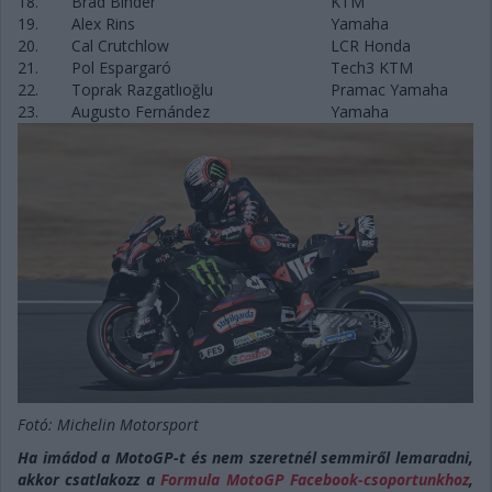
18.
Brad Binder
KTM
19.
Alex Rins
Yamaha
20.
Cal Crutchlow
LCR Honda
21.
Pol Espargaró
Tech3 KTM
22.
Toprak Razgatlıoğlu
Pramac Yamaha
23.
Augusto Fernández
Yamaha
Fotó: Michelin Motorsport
Ha imádod a MotoGP-t és nem szeretnél semmiről lemaradni,
akkor csatlakozz a
Formula MotoGP Facebook-csoportunkhoz
,