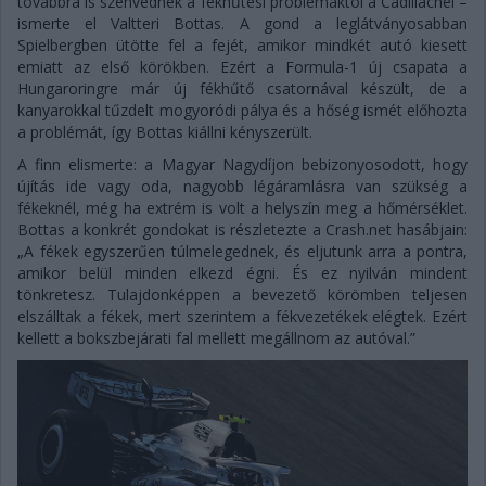
továbbra is szenvednek a fékhűtési problémáktól a Cadillacnél –
ismerte el Valtteri Bottas. A gond a leglátványosabban
Spielbergben ütötte fel a fejét, amikor mindkét autó kiesett
emiatt az első körökben. Ezért a Formula-1 új csapata a
Hungaroringre már új fékhűtő csatornával készült, de a
kanyarokkal tűzdelt mogyoródi pálya és a hőség ismét előhozta
a problémát, így Bottas kiállni kényszerült.
A finn elismerte: a Magyar Nagydíjon bebizonyosodott, hogy
újítás ide vagy oda, nagyobb légáramlásra van szükség a
fékeknél, még ha extrém is volt a helyszín meg a hőmérséklet.
Bottas a konkrét gondokat is részletezte a Crash.net hasábjain:
„A fékek egyszerűen túlmelegednek, és eljutunk arra a pontra,
amikor belül minden elkezd égni. És ez nyilván mindent
tönkretesz. Tulajdonképpen a bevezető körömben teljesen
elszálltak a fékek, mert szerintem a fékvezetékek elégtek. Ezért
kellett a bokszbejárati fal mellett megállnom az autóval.”