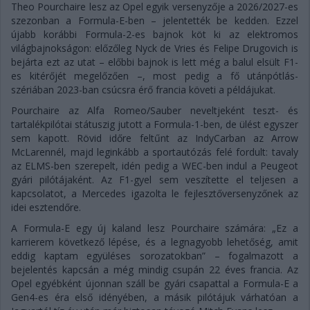
Theo Pourchaire lesz az Opel egyik versenyzője a 2026/2027-es
szezonban a Formula-E-ben – jelentették be kedden. Ezzel
újabb korábbi Formula-2-es bajnok köt ki az elektromos
világbajnokságon: előzőleg Nyck de Vries és Felipe Drugovich is
bejárta ezt az utat – előbbi bajnok is lett még a balul elsült F1-
es kitérőjét megelőzően –, most pedig a fő utánpótlás-
szériában 2023-ban csúcsra érő francia követi a példájukat.
Pourchaire az Alfa Romeo/Sauber neveltjeként teszt- és
tartalékpilótai státuszig jutott a Formula-1-ben, de ülést egyszer
sem kapott. Rövid időre feltűnt az IndyCarban az Arrow
McLarennél, majd leginkább a sportautózás felé fordult: tavaly
az ELMS-ben szerepelt, idén pedig a WEC-ben indul a Peugeot
gyári pilótájaként. Az F1-gyel sem veszítette el teljesen a
kapcsolatot, a Mercedes igazolta le fejlesztőversenyzőnek az
idei esztendőre.
A Formula-E egy új kaland lesz Pourchaire számára: „Ez a
karrierem következő lépése, és a legnagyobb lehetőség, amit
eddig kaptam együléses sorozatokban” – fogalmazott a
bejelentés kapcsán a még mindig csupán 22 éves francia. Az
Opel egyébként újonnan száll be gyári csapattal a Formula-E a
Gen4-es éra első idényében, a másik pilótájuk várhatóan a