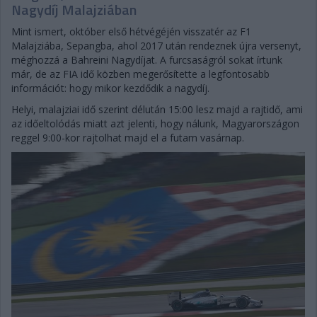
Nagydíj Malajziában
Mint ismert, október első hétvégéjén visszatér az F1
Malajziába, Sepangba, ahol 2017 után rendeznek újra versenyt,
méghozzá a Bahreini Nagydíjat. A furcsaságról sokat írtunk
már, de az FIA idő közben megerősítette a legfontosabb
információt: hogy mikor kezdődik a nagydíj.
Helyi, malajziai idő szerint délután 15:00 lesz majd a rajtidő, ami
az időeltolódás miatt azt jelenti, hogy nálunk, Magyarországon
reggel 9:00-kor rajtolhat majd el a futam vasárnap.