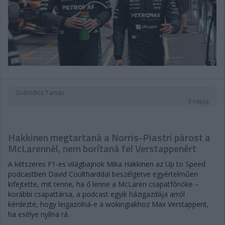
Gobodics Tamás
3 napja
Hakkinen megtartaná a Norris-Piastri párost a
McLarennél, nem borítaná fel Verstappenért
A kétszeres F1-es világbajnok Mika Hakkinen az Up to Speed
podcastben David Coultharddal beszélgetve egyértelműen
kifejtette, mit tenne, ha ő lenne a McLaren csapatfőnöke –
korábbi csapattársa, a podcast egyik házigazdája arról
kérdezte, hogy leigazolná-e a wokingiakhoz Max Verstappent,
ha esélye nyílna rá.