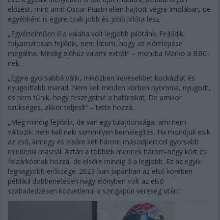
előzést, mint amit Oscar Piastri ellen hajtott végre Imolában, de
egyébként is egyre csak jobb és jobb pilóta lesz.
„Egyértelműen ő a valaha volt legjobb pilótánk. Fejlődik,
folyamatosan fejlődik, nem látom, hogy az előrelépése
megállna. Mindig előhúz valami extrát” – mondta Marko a BBC-
nek.
„Egyre gyorsabbá válik, miközben kevesebbet kockáztat és
nyugodtabb marad. Nem kell minden körben nyomnia, nyugodt,
és nem tűnik, hogy feszegetné a határokat. De amikor
szükséges, akkor teljesít” – tette hozzá.
„Még mindig fejlődik, de van egy tulajdonsága, ami nem
változik: nem kell neki semmilyen bemelegítés. Ha mondjuk esik
az eső, kimegy és elsőre két-három másodperccel gyorsabb
mindenki másnál. Aztán a többiek mennek három-négy kört és
felzárkóznak hozzá, de elsőre mindig ő a legjobb. Ez az egyik
legnagyobb erőssége. 2023-ban Japánban az első körében
például döbbenetesen nagy előnyben volt az első
szabadedzésen közvetlenül a szingapúri vereség után.”