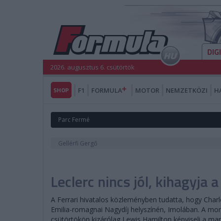
DIG
2026. augusztus 6. csütörtök
SHOP
F1
FORMULA
MOTOR
NEMZETKÖZI
H
Parc Fermé
Gellérfi Gergő
Leclerc nincs jól, kihagyja 
A Ferrari hivatalos közleményben tudatta, hogy Char
Emilia-romagnai Nagydíj helyszínén, Imolában. A monac
csütörtökön kizárólag Lewis Hamilton képviseli a ma