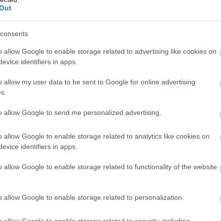
Out
Si
es helyszín a finn versenyzők számára, hiszen évről évre
Po
 Cadillac pilótája a Formula.hu tudósítójának jelenlétében egy
NA
lhat ennek hátterében.
consents
 mert itt mindig nagyon sok finn szurkoló van, rengeteg finn
o allow Google to enable storage related to advertising like cookies on
dom” – mondta nevetve Bottas., majd azt is hozzátette, hogy a
evice identifiers in apps.
ás kérdés.
t más, mert nehezebb előzni, így sokkal nagyobb szerepe van
o allow my user data to be sent to Google for online advertising
öbb akciót láthatunk majd.”
s.
to allow Google to send me personalized advertising.
o allow Google to enable storage related to analytics like cookies on
evice identifiers in apps.
o allow Google to enable storage related to functionality of the website
M
F
o allow Google to enable storage related to personalization.
Pa
au
20
o allow Google to enable storage related to security, including