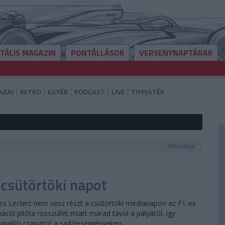
ITÁLIS MAGAZIN
PONTÁLLÁSOK
VERSENYNAPTÁRAK
AZAI
RETRO
EGYÉB
PODCAST
LIVE
TIPPJÁTÉK
448 napja
a csütörtöki napot
les Leclerc nem vesz részt a csütörtöki médianapon az F1-es
ói pilóta rosszullét miatt marad távol a pályától, így
ranellói csapatot a sajtóeseményeken.