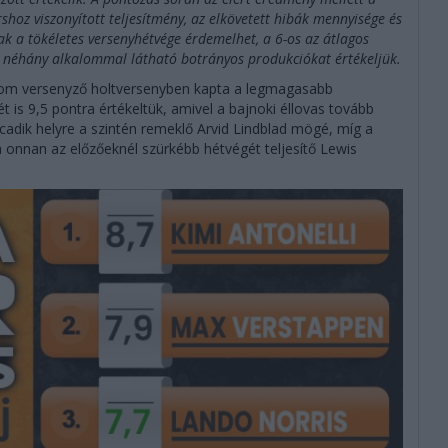
shoz viszonyított teljesítmény, az elkövetett hibák mennyisége és
ak a tökéletes versenyhétvége érdemelhet, a 6-os az átlagos
ak néhány alkalommal látható botrányos produkciókat értékeljük.
rom versenyző holtversenyben kapta a legmagasabb
t is 9,5 pontra értékeltük, amivel a bajnoki éllovas tovább
olcadik helyre a szintén remeklő Arvid Lindblad mögé, míg a
 onnan az előzőeknél szürkébb hétvégét teljesítő Lewis