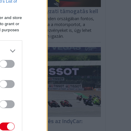
B’s List of
erstappen: Kormányzati támogatás kell
er and store
llandiában, de a világ minden országában fontos,
to grant or
gy egy ország támogassa a motorsportot, a
ed purposes
ortolókat és a sportrendezvényeket is, úgy lehet
őrébb lépni, máshogy nem igazán.
EGYÉB
isszatér a MotoGP és az IndyCar:
enetrend