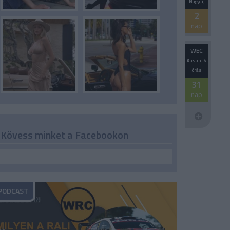
Nagydíj
2
nap
WEC
Austini 6
órás
31
nap
Kövess minket a Facebookon
PODCAST