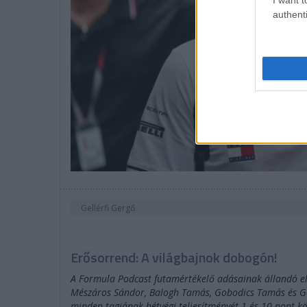
authenti
Gellérfi Gergő
Erősorrend: A világbajnok dobogón!
A Formula Podcast futamértékelő adásainak állandó el
Mészáros Sándor, Balogh Tamás, Gobodics Tamás és Gel
minden tagjának hétvégi teljesítményét 1 és 10 pont kö