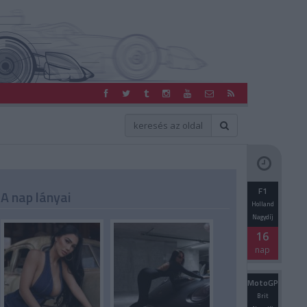
F1
A nap lányai
Holland
Nagydíj
16
nap
MotoGP
Brit