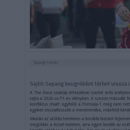
Balogh Tamás
Sajtó: Sepang beugróként térhet vissza 
A The Race szaklap értesülései szerint erős esélyes
rajta a 2026-os F1-es idényben. A szezon második fe
konfliktus miatt: egyfelől a Formula-1 még nem tett
egyiket visszaillesszék a menetrendbe, másfelől kérd
Miután az utóbbi hetekben a korábbi biztató fejlemé
megoldás a Közel-Keleten, arra egyre kisebb az esél