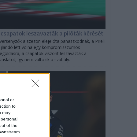
 csapatok leszavazták a pilóták kérését
versenyzők a szezon eleje óta panaszkodnak, a Pirelli
jlandó lett volna egy kompromisszumos
goldásra, a csapatok viszont leszavazták a
vaslatot, így nem változik a szabály.
F1
sonal or
ection to
ou may
 personal
out of the
 downstream