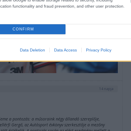
bi
cation functionality and fraud prevention, and other user protection.
CONFIRM
Data Deletion
Data Access
Privacy Policy
14 napja
eme a pontozás: a műsoraink négy állandó szereplője,
lérfi Gergő, az Autósport évkönyv szerkesztője a mezőny
zött értékelik. A pontozás során az elért eredmény mellett a