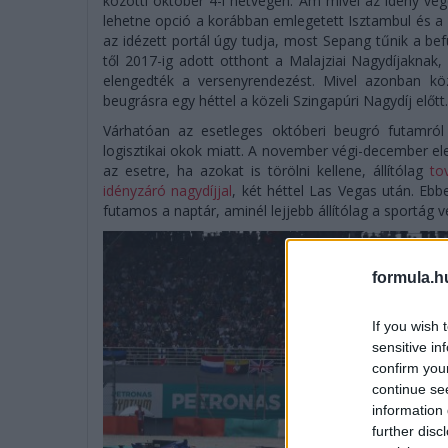
közötti október 4-i hétvégén. Ám mivel az idény vége
lehetne opció a korábban emlegetett Isztambul és a 
az idézett portál úgy tudja, most Sepang tűnik a befu
től 2017-ig adott otthont a Malajziai Nagydíjaknak
elengedték a versenyrendezést. Mivel azonban köze
beugrásra egy héttel a közeli Szingapúri Nagydíj előtt.
Várhatóan az esetleges októberi beugró futamról
logisztikai okok miatt. A november végi-december ele
az esetre, ha azokat is törölni kellene, állítólag
to
idényzáró nagydíjjal
, két héttel Las Vegas után. Eb
futamos a naptár, aminél lejjebb állítólag a sportá
formula.h
If you wish 
sensitive in
confirm you
continue se
information 
further disc