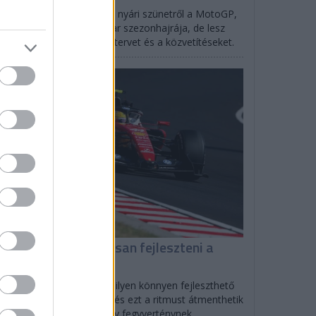
lverstone-ban tér vissza a nyári szünetről a MotoGP,
rtlandban indul az IndyCar szezonhajrája, de lesz
SCAR is: mutatjuk az időtervet és a közvetítéseket.
F1
iért tud folyamatosan fejleszteni a
errari?
olo Filisetti szerint direkt ilyen könnyen fejleszthető
tót tervezett a Scuderia, és ezt a ritmust átmenthetik
27-re is, ami nagyon nagy fegyverténynek