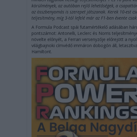
körülmények, az autóban rejlő lehetőségek, a csapattár
az összbenyomás is szerepet játszanak. Kerek 10-est cs
teljesítmény, míg 3-tól lefelé már az F1-ben évente cs
A Formula Podcast spái futamértékelő adásában há
pontszámot: Antonelli, Leclerc és Norris teljesítményé
növelte előnyét, a Ferrari versenyzője előrejött a ny
világbajnoki címvédő immáron dobogón áll, letaszítva
Hamiltont.