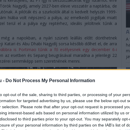
 is kérdőjeles, az F1 így is beszuszakolhat egy futamot: erre
Török Nagydíj, amely 2027-ben eleve visszatér a naptárba, de
tónak. A pilóták és a szurkolók által is kedvelt helyszín 1999-
, ám hiába volt népszerű a pálya, az emelkedő jogdíjak miatt
l terül el a pálya egy reptérhez, ideális jelöltnek tűnik a
A
 még a napokban, a nyári szüneti leállás előtt dönthetnek
A 
ji Katari és Abu Dhabi Nagydíj sorsa később dőlhet el, de arra
ha
vábbra is Portimao tűnik a fő esélyesnek egy december 6-i
me
ben az esetben és Sepang beugrásával maradna a jelenlegi 22
ja
g vezérei semmiképp sem szeretnének menni.
u -
Do Not Process My Personal Information
to opt-out of the sale, sharing to third parties, or processing of your per
formation for targeted advertising by us, please use the below opt-out s
r selection. Please note that after your opt-out request is processed y
eing interest-based ads based on personal information utilized by us or
disclosed to third parties prior to your opt-out. You may separately opt-
losure of your personal information by third parties on the IAB’s list of