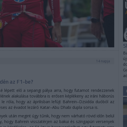
S
Ba
új
14 napja
do
Go
a
idén az F1-be?
sé lépett elő a sepangi pálya arra, hogy futamot rendezzenek
lének alakulása továbbra is erősen képlékeny az iráni háborús
 le róla, hogy az áprilisban lefújt Bahrein–Dzsidda duóból az
éses az évadot lezáró Katar–Abu Dhabi dupla sorsa is.
nyek után megint úgy tűnik, hogy nem várható rövid időn belül
y, hogy Bahrein visszatérjen az bakui és szingapúri versenyek