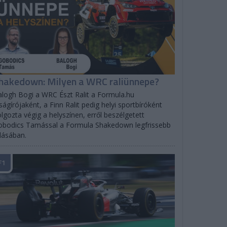
hakedown: Milyen a WRC raliünnepe?
logh Bogi a WRC Észt Ralit a Formula.hu
ságírójaként, a Finn Ralit pedig helyi sportbíróként
lgozta végig a helyszínen, erről beszélgetett
bodics Tamással a Formula Shakedown legfrissebb
dásában.
F1