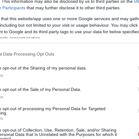
. This information may also be disclosed by us to third parties on the
IA
Participants
that may further disclose it to other third parties.
V
 that this website/app uses one or more Google services and may gath
Ho
including but not limited to your visit or usage behaviour. You may click 
ho
 to Google and its third-party tags to use your data for below specifi
sp
el
ogle consent section.
l Data Processing Opt Outs
o opt-out of the Sharing of my personal data.
In
o opt-out of the Sale of my Personal Data.
In
to opt-out of processing my Personal Data for Targeted
ing.
14 napja
In
V
o opt-out of Collection, Use, Retention, Sale, and/or Sharing
i finn
ersonal Data that Is Unrelated with the Purposes for which it
m
lected.