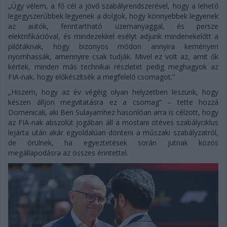
„Úgy vélem, a fő cél a jövő szabályrendszerével, hogy a lehető
legegyszerűbbek legyenek a dolgok, hogy könnyebbek legyenek
az autók, fenntartható üzemanyaggal, és persze
elektrifikációval, és mindezekkel esélyt adjunk mindenekelőtt a
pilótáknak, hogy bizonyos módon annyira keményen
nyomhassák, amennyire csak tudják. Mivel ez volt az, amit ők
kértek, minden más technikai részletet pedig meghagyok az
FIA-nak, hogy előkészítsék a megfelelő csomagot.”
„Hiszem, hogy az év végéig olyan helyzetben leszünk, hogy
készen álljon megvitatásra ez a csomag” – tette hozzá
Domenicali, aki Ben Sulayamhez hasonlóan arra is célzott, hogy
az FIA-nak abszolút jogában áll a mostani ötéves szabályciklus
lejárta után akár egyoldalúan dönteni a műszaki szabályzatról,
de örülnek, ha egyeztetések során jutnak közös
megállapodásra az összes érintettel.