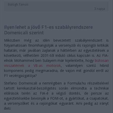
Balogh Tamás
3 napja
Ilyen lehet a jövő F1-es szabályrendszere
Domenicali szerint
Miközben még az idén bevezetett szabályrendszert is
folyamatosan finomhangolják a versenyzői és rajongói kritikák
hallatán, már javában zajlanak a háttérben az egyeztetések a
következő, vélhetően 2031-től induló ciklus kapcsán is. Az FIA-
elnök Mohammed ben Sulayem már kijelentette, hogy
biztosan
visszatérnek a V8-as motorok
, valamilyen szintű hibrid
komponens pedig megmaradna, de vajon mit gondol erről az
F1 vezérigazgatója?
Stefano Domenicali a nemrégiben a Formula.hu részvételével
tartott kerekasztal-beszélgetés során elmondta: a technikai
előírások terén az FIA-é a végső döntés, de persze az
egyeztetésekbe bevonják a FOM-ot, a gyártókat, a csapatokat,
a versenyzőket és a rajongókat egyaránt. Ami pedig az irányt
illeti: