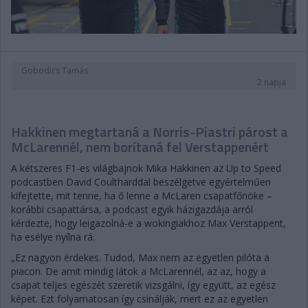
Gobodics Tamás
2 napja
Hakkinen megtartaná a Norris-Piastri párost a
McLarennél, nem borítaná fel Verstappenért
A kétszeres F1-es világbajnok Mika Hakkinen az Up to Speed
podcastben David Coultharddal beszélgetve egyértelműen
kifejtette, mit tenne, ha ő lenne a McLaren csapatfőnöke –
korábbi csapattársa, a podcast egyik házigazdája arról
kérdezte, hogy leigazolná-e a wokingiakhoz Max Verstappent,
ha esélye nyílna rá.
„Ez nagyon érdekes. Tudod, Max nem az egyetlen pilóta a
piacon. De amit mindig látok a McLarennél, az az, hogy a
csapat teljes egészét szeretik vizsgálni, így együtt, az egész
képet. Ezt folyamatosan így csinálják, mert ez az egyetlen