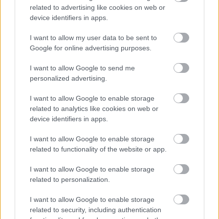
Hungaroringre már új fékhűtő csatornával készült, de a
related to advertising like cookies on web or
kanyarokkal tűzdelt mogyoródi pálya és a hőség ismét előhozta
device identifiers in apps.
a problémát, így Bottas kiállni kényszerült.
A finn elismerte: a Magyar Nagydíjon bebizonyosodott, hogy
I want to allow my user data to be sent to
újítás ide vagy oda, nagyobb légáramlásra van szükség a
Google for online advertising purposes.
fékeknél, még ha extrém is volt a helyszín meg a hőmérséklet.
Bottas a konkrét gondokat is részletezte a Crash.net hasábjain:
I want to allow Google to send me
„A fékek egyszerűen túlmelegednek, és eljutunk arra a pontra,
personalized advertising.
amikor belül minden elkezd égni. És ez nyilván mindent
tönkretesz. Tulajdonképpen a bevezető körömben teljesen
I want to allow Google to enable storage
elszálltak a fékek, mert szerintem a fékvezetékek elégtek. Ezért
related to analytics like cookies on web or
kellett a bokszbejárati fal mellett megállnom az autóval.”
device identifiers in apps.
I want to allow Google to enable storage
related to functionality of the website or app.
I want to allow Google to enable storage
related to personalization.
I want to allow Google to enable storage
related to security, including authentication