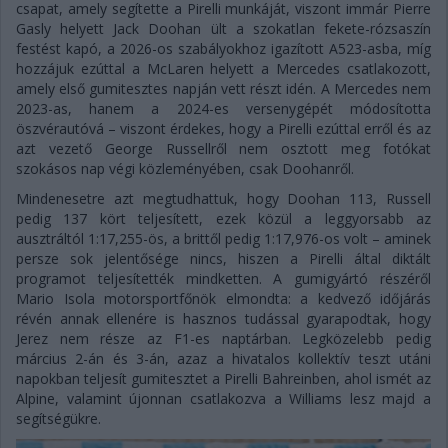
csapat, amely segítette a Pirelli munkáját, viszont immár Pierre
Gasly helyett Jack Doohan ült a szokatlan fekete-rózsaszín
festést kapó, a 2026-os szabályokhoz igazított A523-asba, míg
hozzájuk ezúttal a McLaren helyett a Mercedes csatlakozott,
amely első gumitesztes napján vett részt idén. A Mercedes nem
2023-as, hanem a 2024-es versenygépét módosította
öszvérautóvá – viszont érdekes, hogy a Pirelli ezúttal erről és az
azt vezető George Russellről nem osztott meg fotókat
szokásos nap végi közleményében, csak Doohanről.
Mindenesetre azt megtudhattuk, hogy Doohan 113, Russell
pedig 137 kört teljesített, ezek közül a leggyorsabb az
ausztráltól 1:17,255-ös, a brittől pedig 1:17,976-os volt – aminek
persze sok jelentősége nincs, hiszen a Pirelli által diktált
programot teljesítették mindketten. A gumigyártó részéről
Mario Isola motorsportfőnök elmondta: a kedvező időjárás
révén annak ellenére is hasznos tudással gyarapodtak, hogy
Jerez nem része az F1-es naptárban. Legközelebb pedig
március 2-án és 3-án, azaz a hivatalos kollektív teszt utáni
napokban teljesít gumitesztet a Pirelli Bahreinben, ahol ismét az
Alpine, valamint újonnan csatlakozva a Williams lesz majd a
segítségükre.