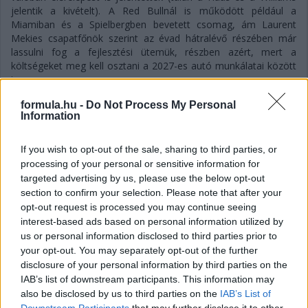
jelentik a kivételt). A Red Bullnál is működött például a
Miamiban és a Spielbergben bevetett csomag, ám Laurent
Mekies csapatfőnök szerint az évad hátralévő részében már
lassulni fog a fejlesztési ütemük, részben azért, mert a
költségeket meg kell osztani a 2027-es autó munkálatai között
is:
„Nem tudom, a többiekkel mi a helyzet, de az biztos, hogy egy
formula.hu -
Do Not Process My Personal
ponton döntést kell hoznunk, hogyan egyensúlyozunk az idei és
Information
a jövő év között. Arra számítok, hogy ez hamarabb meg fog
történni, mint tavaly. Szóval főleg a szabályzat fényében
If you wish to opt-out of the sale, sharing to third parties, or
dönteni fogunk” – idézi Mekiest a Crash.net. „Ami minket illet,
processing of your personal or sensitive information for
rengeteg fejlesztést hoztunk mostanáig, hogy próbáljuk
targeted advertising by us, please use the below opt-out
korrigálni azt a hatalmas hátrányt, amivel eleinte rendelkeztünk.
section to confirm your selection. Please note that after your
Valószínűleg nehéz elképzelni, hogy ebben a ritmusban fogjuk
opt-out request is processed you may continue seeing
folytatni, mindenesetre meglátjuk, mi a legjobb módja annak,
interest-based ads based on personal information utilized by
hogy ledolgozzuk ezt az utolsó három tizedmásodpercet.”
us or personal information disclosed to third parties prior to
your opt-out. You may separately opt-out of the further
disclosure of your personal information by third parties on the
IAB’s list of downstream participants. This information may
also be disclosed by us to third parties on the
IAB’s List of
Downstream Participants
that may further disclose it to other