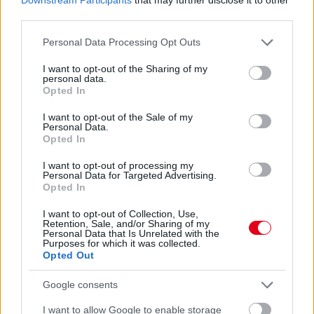
third parties.
Please note that this website/app uses one or more Google
Personal Data Processing Opt Outs
services and may gather and store information including but
not limited to your visit or usage behaviour. You may click to
I want to opt-out of the Sharing of my
personal data.
grant or deny consent to Google and its third-party tags to
Opted In
use your data for below specified purposes in below Google
consent section.
I want to opt-out of the Sale of my
Personal Data.
Opted In
Balogh Tamás
I want to opt-out of processing my
4 napja
Personal Data for Targeted Advertising.
Opted In
I want to opt-out of Collection, Use,
Nem tud úrrá lenni a fékproblémákon a Cadillac
Retention, Sale, and/or Sharing of my
Personal Data that Is Unrelated with the
Purposes for which it was collected.
Hiába hoztak az F1-es Magyar Nagydíjra fejlesztést is hozzá,
Opted Out
továbbra is szenvednek a fékhűtési problémáktól a Cadillacnél –
ismerte el Valtteri Bottas. A gond a leglátványosabban
Google consents
Spielbergben ütötte fel a fejét, amikor mindkét autó kiesett
emiatt az első körökben. Ezért a Formula-1 új csapata a
I want to allow Google to enable storage