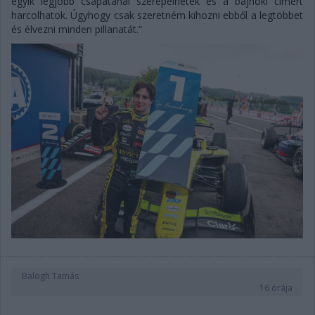
egyik legjobb csapatánál szerepelhetek és a bajnoki címért
harcolhatok. Úgyhogy csak szeretném kihozni ebből a legtöbbet
és élvezni minden pillanatát.”
Balogh Tamás
16 órája