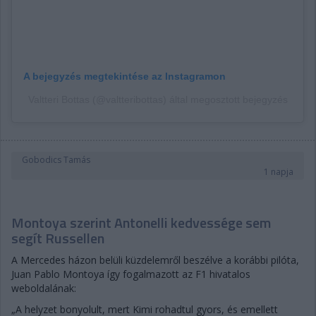
A bejegyzés megtekintése az Instagramon
Valtteri Bottas (@valtteribottas) által megosztott bejegyzés
Gobodics Tamás
1 napja
Montoya szerint Antonelli kedvessége sem
segít Russellen
A Mercedes házon belüli küzdelemről beszélve a korábbi pilóta,
Juan Pablo Montoya így fogalmazott az F1 hivatalos
weboldalának:
„A helyzet bonyolult, mert Kimi rohadtul gyors, és emellett