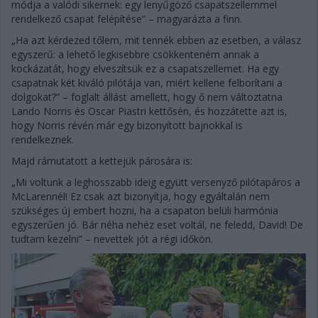
módja a valódi sikernek: egy lenyűgöző csapatszellemmel
rendelkező csapat felépítése” – magyarázta a finn.
„Ha azt kérdezed tőlem, mit tennék ebben az esetben, a válasz
egyszerű: a lehető legkisebbre csökkenteném annak a
kockázatát, hogy elveszítsük ez a csapatszellemet. Ha egy
csapatnak két kiváló pilótája van, miért kellene felborítani a
dolgokat?” – foglalt állást amellett, hogy ő nem változtatna
Lando Norris és Oscar Piastri kettősén, és hozzátette azt is,
hogy Norris révén már egy bizonyított bajnokkal is
rendelkeznek.
Majd rámutatott a kettejük párosára is:
„Mi voltunk a leghosszabb ideig együtt versenyző pilótapáros a
McLarennél! Ez csak azt bizonyítja, hogy egyáltalán nem
szükséges új embert hozni, ha a csapaton belüli harmónia
egyszerűen jó. Bár néha nehéz eset voltál, ne feledd, David! De
tudtam kezelni” – nevettek jót a régi időkön.