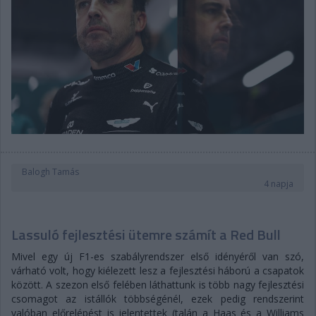
Balogh Tamás
4 napja
Lassuló fejlesztési ütemre számít a Red Bull
Mivel egy új F1-es szabályrendszer első idényéről van szó,
várható volt, hogy kiélezett lesz a fejlesztési háború a csapatok
között. A szezon első felében láthattunk is több nagy fejlesztési
csomagot az istállók többségénél, ezek pedig rendszerint
valóban előrelépést is jelentettek (talán a Haas és a Williams