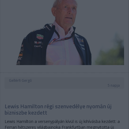
Gellérfi Gergő
5 napja
Lewis Hamilton régi szenvedélye nyomán új
bizniszbe kezdett
Lewis Hamilton a versenypályán kívül is új kihívásba kezdett: a
Ferrari hétszeres világbajnoka Frankfurtban megnyitotta új