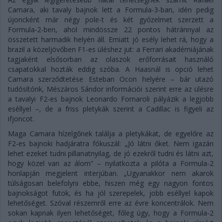
Camara, aki tavaly bajnok lett a Formula-3-ban, idén pedig
újoncként már négy pole-t és két győzelmet szerzett a
Formula-2-ben, ahol mindössze 22 pontos hátránnyal az
összetett harmadik helyén áll. Emiatt jó esély lehet rá, hogy a
brazil a közeljövőben F1-es üléshez jut: a Ferrari akadémiájának
tagjaként elsősorban az olaszok erőforrásait használó
csapatokkal hozták eddig szóba. A Haasnál is opció lehet
Camara szerződtetése Esteban Ocon helyére – bár utazó
tudósítónk, Mészáros Sándor információi szerint erre az ülésre
a tavalyi F2-es bajnok Leonardo Fornaroli pályázik a legjobb
eséllyel –, de a friss pletykák szerint a Cadillac is figyeli az
ifjoncot.
Maga Camara hízelgőnek találja a pletykákat, de egyelőre az
F2-es bajnoki hadjáratra fókuszál: „Jó látni őket. Nem igazán
lehet ezeket tudni pillanatnyilag, de jó ezekről tudni és látni azt,
hogy közel van az álom” – nyilatkozta a pilóta a Formula-2
honlapján megjelent interjúban. „Ugyanakkor nem akarok
túlságosan belefolyni ebbe, hiszen még egy nagyon fontos
bajnokságot futok, és ha jól szerepelek, jobb eséllyel kapok
lehetőséget. Szóval részemről erre az évre koncentrálok. Nem
sokan kapnak ilyen lehetőséget, főleg úgy, hogy a Formula-2