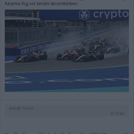
futamra fog sor kerülni decemberben.
Balogh Tamás
23 órája