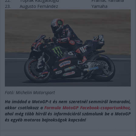
22.
Toprak Razgatlıoğlu
Pramac Yamaha
23.
Augusto Fernández
Yamaha
Fotó: Michelin Motorsport
Ha imádod a MotoGP-t és nem szeretnél semmiről lemaradni,
akkor csatlakozz a
Formula MotoGP Facebook-csoportunkhoz
,
ahol még több hírről és információról számolunk be a MotoGP
és egyéb motoros bajnokságok kapcsán!