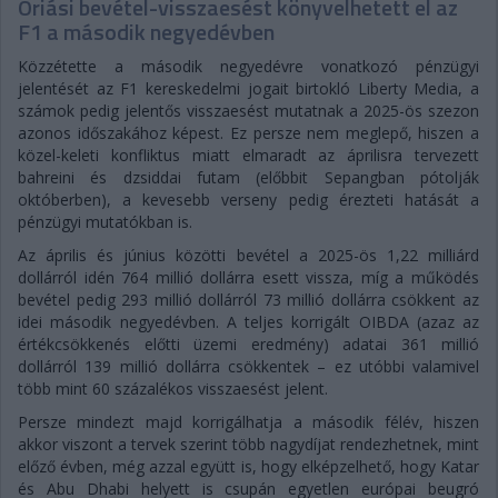
Óriási bevétel-visszaesést könyvelhetett el az
F1 a második negyedévben
Közzétette a második negyedévre vonatkozó pénzügyi
jelentését az F1 kereskedelmi jogait birtokló Liberty Media, a
számok pedig jelentős visszaesést mutatnak a 2025-ös szezon
azonos időszakához képest. Ez persze nem meglepő, hiszen a
közel-keleti konfliktus miatt elmaradt az áprilisra tervezett
bahreini és dzsiddai futam (előbbit Sepangban pótolják
októberben), a kevesebb verseny pedig érezteti hatását a
pénzügyi mutatókban is.
Az április és június közötti bevétel a 2025-ös 1,22 milliárd
dollárról idén 764 millió dollárra esett vissza, míg a működés
bevétel pedig 293 millió dollárról 73 millió dollárra csökkent az
idei második negyedévben. A teljes korrigált OIBDA (azaz az
értékcsökkenés előtti üzemi eredmény) adatai 361 millió
dollárról 139 millió dollárra csökkentek – ez utóbbi valamivel
több mint 60 százalékos visszaesést jelent.
Persze mindezt majd korrigálhatja a második félév, hiszen
akkor viszont a tervek szerint több nagydíjat rendezhetnek, mint
előző évben, még azzal együtt is, hogy elképzelhető, hogy Katar
és Abu Dhabi helyett is csupán egyetlen európai beugró