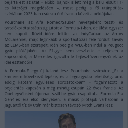
bejárta ezt az utat – előbbi bajnok is lett még a balul elsült F1-
es kitérőjét megelőzően –, most pedig a fő utánpótlás-
szériában 2023-ban csúcsra érő francia követi a példájukat.
Pourchaire az Alfa Romeo/Sauber neveltjeként teszt- és
tartalékpilótai státuszig jutott a Formula-1-ben, de ülést egyszer
sem kapott. Rövid időre feltűnt az IndyCarban az Arrow
McLarennél, majd leginkább a sportautózás felé fordult: tavaly
az ELMS-ben szerepelt, idén pedig a WEC-ben indul a Peugeot
gyári pilótájaként. Az F1-gyel sem veszítette el teljesen a
kapcsolatot, a Mercedes igazolta le fejlesztőversenyzőnek az
idei esztendőre.
A Formula-E egy új kaland lesz Pourchaire számára: „Ez a
karrierem következő lépése, és a legnagyobb lehetőség, amit
eddig kaptam együléses sorozatokban” – fogalmazott a
bejelentés kapcsán a még mindig csupán 22 éves francia. Az
Opel egyébként újonnan száll be gyári csapattal a Formula-E a
Gen4-es éra első idényében, a másik pilótájuk várhatóan a
Jaguartól tíz év után már biztosan távozó Mitch Evans lesz.