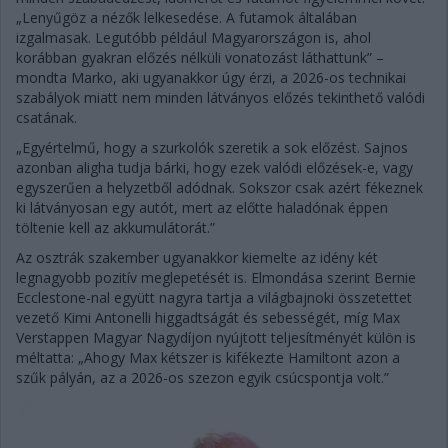
„Lenyűgöz a nézők lelkesedése. A futamok általában
izgalmasak. Legutóbb például Magyarországon is, ahol
korábban gyakran előzés nélküli vonatozást láthattunk” –
mondta Marko, aki ugyanakkor úgy érzi, a 2026-os technikai
szabályok miatt nem minden látványos előzés tekinthető valódi
csatának.
„Egyértelmű, hogy a szurkolók szeretik a sok előzést. Sajnos
azonban aligha tudja bárki, hogy ezek valódi előzések-e, vagy
egyszerűen a helyzetből adódnak. Sokszor csak azért fékeznek
ki látványosan egy autót, mert az előtte haladónak éppen
töltenie kell az akkumulátorát.”
Az osztrák szakember ugyanakkor kiemelte az idény két
legnagyobb pozitív meglepetését is. Elmondása szerint Bernie
Ecclestone-nal együtt nagyra tartja a világbajnoki összetettet
vezető Kimi Antonelli higgadtságát és sebességét, míg Max
Verstappen Magyar Nagydíjon nyújtott teljesítményét külön is
méltatta: „Ahogy Max kétszer is kifékezte Hamiltont azon a
szűk pályán, az a 2026-os szezon egyik csúcspontja volt.”