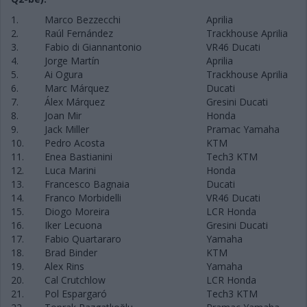
1.
Marco Bezzecchi
Aprilia
2.
Raúl Fernández
Trackhouse Aprilia
3.
Fabio di Giannantonio
VR46 Ducati
4.
Jorge Martín
Aprilia
5.
Ai Ogura
Trackhouse Aprilia
6.
Marc Márquez
Ducati
7.
Álex Márquez
Gresini Ducati
8.
Joan Mir
Honda
9.
Jack Miller
Pramac Yamaha
10.
Pedro Acosta
KTM
11.
Enea Bastianini
Tech3 KTM
12.
Luca Marini
Honda
13.
Francesco Bagnaia
Ducati
14.
Franco Morbidelli
VR46 Ducati
15.
Diogo Moreira
LCR Honda
16.
Iker Lecuona
Gresini Ducati
17.
Fabio Quartararo
Yamaha
18.
Brad Binder
KTM
19.
Alex Rins
Yamaha
20.
Cal Crutchlow
LCR Honda
21.
Pol Espargaró
Tech3 KTM