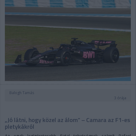
Balogh Tamás
3 órája
„Jó látni, hogy közel az álom” – Camara az F1-es
pletykákról
Az egyik legígéretesebb fiatal tehetségnek számít Rafael