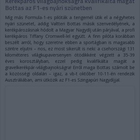
Kerékpáros világbajnokságra kvalifikálta magát
Bottas az F1-es nyári szünetben
Míg más Formula-1-es pilóták a tengernél ütik el a négyhetes
nyári szünetet, addig Valtteri Bottas másik szenvedélyének, a
kerékpározásnak hódolt a Magyar Nagydíj után párjával, a profi
kerékpáros Tiffany Cromwell-lel együtt. A finn pilóta korábban
beszélt arról, hogy szeretne ebben a sportágban is magasabb
szintre eljutni – nos, ez most sikerült is neki: a csehországi 131
kilométeres világkupaversenyen ötödikként végzett a 35-39
éves korosztályban, ezzel pedig kvalifikálta magát a
gravelkerékpár-világbajnokságra! Erről maga Bottas számolt be
a közösségi oldalán – igaz, a vb-t október 10-11-én rendezik
Ausztráliában, ami ütközik az F1-es Szingapúri Nagydíjjal.