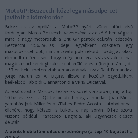
MotoGP: Bezzecchi közel egy másodpercet
javított a körrekordon
Bekezdtek az Apriliák a MotoGP nyári szünet utáni első
fordulóján: Marco Bezzecchi vezetésével az első ötben végzett
mind a négy motorosuk a Brit GP péntek délutáni edzésén.
Bezzecchi 1:56,280-as ideje egyébként csaknem egy
másodperccel jobb, mint a tavalyi pole-rekord – pedig az olasz
elmondta előzetesen, hogy még nem érzi százszázalékosnak
magát a sachsenringi kulcscsontsérülése és műtétje után –, de
1:57-en belül motoroztak a márkatársak, azaz Raul Fernandez,
Jorge Martin és Ai Ogura, illetve a közéjük egyedüliként
beékelődő Fabio di Giannantonio a VR46 Ducatival.
Az első ötöst a Marquez testvérek követik a sorban, míg a top
10-be és ezzel a Q2-be bejutott még a hondás Joan Mir, a
yamahás Jack Miller és a KTM-es Pedro Acosta – utóbbi annak
ellenére, hogy kétszer is bukott a nap során. Q1-re szorul
viszont például Francesco Bagnaia, aki ugyancsak elesett
délután.
A péntek délutáni edzés eredménye (a top 10 bejutott a
Q2-be):