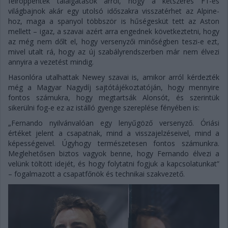
felröppentek találgatások arról, hogy a kétszeres F1-es
világbajnok akár egy utolsó időszakra visszatérhet az Alpine-
hoz, maga a spanyol többször is hűségesküt tett az Aston
mellett – igaz, a szavai azért arra engednek következtetni, hogy
az még nem dőlt el, hogy versenyzői minőségben teszi-e ezt,
mivel utalt rá, hogy az új szabályrendszerben már nem élvezi
annyira a vezetést mindig.
Hasonlóra utalhattak Newey szavai is, amikor arról kérdezték
még a Magyar Nagydíj sajtótájékoztatóján, hogy mennyire
fontos számukra, hogy megtartsák Alonsót, és szerintük
sikerülni fog-e ez az istálló gyenge szereplése fényében is:
„Fernando nyilvánvalóan egy lenyűgöző versenyző. Óriási
értéket jelent a csapatnak, mind a visszajelzéseivel, mind a
képességeivel. Úgyhogy természetesen fontos számunkra.
Meglehetősen biztos vagyok benne, hogy Fernando élvezi a
velünk töltött idejét, és hogy folytatni fogjuk a kapcsolatunkat”
– fogalmazott a csapatfőnök és technikai szakvezető.