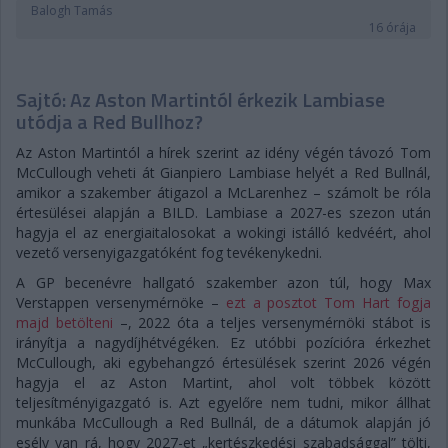
Balogh Tamás
16 órája
Sajtó: Az Aston Martintól érkezik Lambiase
utódja a Red Bullhoz?
Az Aston Martintól a hírek szerint az idény végén távozó Tom
McCullough veheti át Gianpiero Lambiase helyét a Red Bullnál,
amikor a szakember átigazol a McLarenhez – számolt be róla
értesülései alapján a BILD. Lambiase a 2027-es szezon után
hagyja el az energiaitalosokat a wokingi istálló kedvéért, ahol
vezető versenyigazgatóként fog tevékenykedni.
A GP becenévre hallgató szakember azon túl, hogy Max
Verstappen versenymérnöke –
ezt a posztot Tom Hart fogja
majd betölteni
–, 2022 óta a teljes versenymérnöki stábot is
irányítja a nagydíjhétvégéken. Ez utóbbi pozícióra érkezhet
McCullough, aki egybehangzó értesülések szerint 2026 végén
hagyja el az Aston Martint, ahol volt többek között
teljesítményigazgató is. Azt egyelőre nem tudni, mikor állhat
munkába McCullough a Red Bullnál, de a dátumok alapján jó
esély van rá, hogy 2027-et „kertészkedési szabadsággal” tölti,