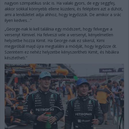
nagyon szimpatikus srác is. Ha valaki gyors, de egy seggfej,
akkor sokkal könnyebb ellene küzdeni, és felépíteni azt a dühöt,
ami a lendületet adja ahhoz, hogy legyőzzük. De amikor a srác
ilyen kedves…”
„George-nak ki kell találnia egy módszert, hogy felvegye a
versenyt Kimivel. Ha felveszi vele a versenyt, kényelmetlen
helyzetbe hozza Kimit. Ha George-nak ez sikerül, Kimi
megpróbál majd újra megtalálni a módját, hogy legyőzze őt.
Szerintem ez nehéz helyzetbe kényszerítheti Kimit, és hibákra
késztetheti.”