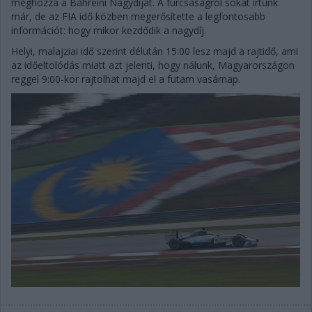
méghozzá a Bahreini Nagydíjat. A furcsaságról sokat írtunk
már, de az FIA idő közben megerősítette a legfontosabb
információt: hogy mikor kezdődik a nagydíj.
Helyi, malajziai idő szerint délután 15:00 lesz majd a rajtidő, ami
az időeltolódás miatt azt jelenti, hogy nálunk, Magyarországon
reggel 9:00-kor rajtolhat majd el a futam vasárnap.