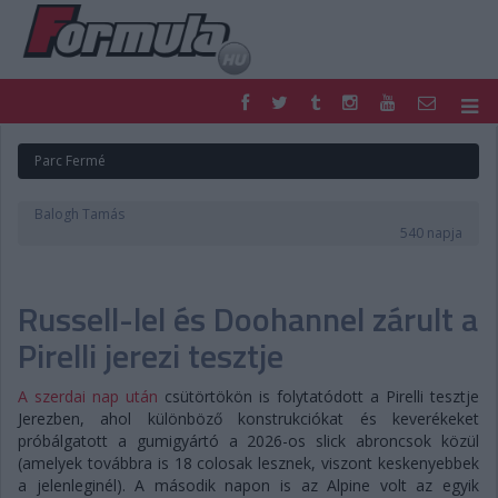
F1
PARC FERMÉ
Parc Fermé
FORMULA
MOTOR
NEMZETKÖZI
HAZAI
Balogh Tamás
RETRO
EGYÉB
540 napja
PODCAST
SHOP
LIVE
TIPPJÁTÉK
Russell-lel és Doohannel zárult a
DIGITÁLIS MAGAZIN
PONTÁLLÁSOK
VERSENYNAPTÁRAK
Pirelli jerezi tesztje
A szerdai nap után
csütörtökön is folytatódott a Pirelli tesztje
Jerezben, ahol különböző konstrukciókat és keverékeket
próbálgatott a gumigyártó a 2026-os slick abroncsok közül
(amelyek továbbra is 18 colosak lesznek, viszont keskenyebbek
a jelenleginél). A második napon is az Alpine volt az egyik