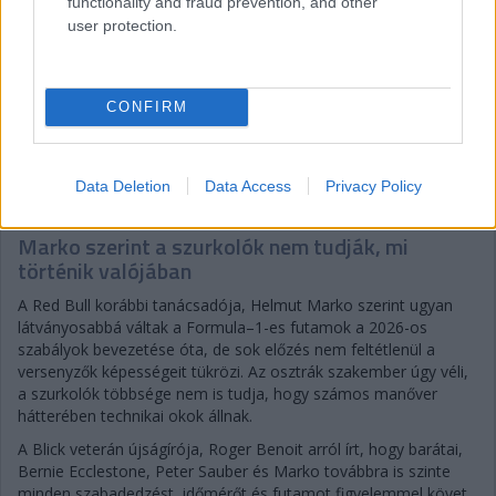
functionality and fraud prevention, and other
user protection.
CONFIRM
Gellérfi Gergő
5 napja
Data Deletion
Data Access
Privacy Policy
Marko szerint a szurkolók nem tudják, mi
történik valójában
A Red Bull korábbi tanácsadója, Helmut Marko szerint ugyan
látványosabbá váltak a Formula–1-es futamok a 2026-os
szabályok bevezetése óta, de sok előzés nem feltétlenül a
versenyzők képességeit tükrözi. Az osztrák szakember úgy véli,
a szurkolók többsége nem is tudja, hogy számos manőver
hátterében technikai okok állnak.
A Blick veterán újságírója, Roger Benoit arról írt, hogy barátai,
Bernie Ecclestone, Peter Sauber és Marko továbbra is szinte
minden szabadedzést, időmérőt és futamot figyelemmel követ.