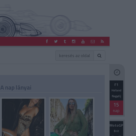
F1
A nap lányai
Holland
Nagydíj
15
nap
MotoGP
Brit