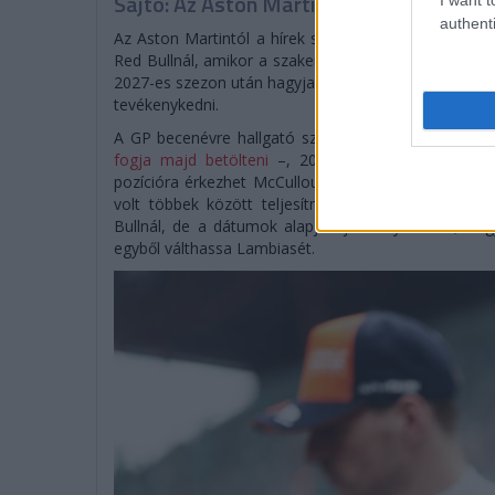
Sajtó: Az Aston Martintól érkezik Lambi
authenti
Az Aston Martintól a hírek szerint az idény végén 
Red Bullnál, amikor a szakember átigazol a McLaren
2027-es szezon után hagyja el az energiaitalosokat a
tevékenykedni.
A GP becenévre hallgató szakember azon túl, ho
fogja majd betölteni
–, 2022 óta a teljes versenym
pozícióra érkezhet McCullough, aki egybehangzó ért
volt többek között teljesítményigazgató is. Azt 
Bullnál, de a dátumok alapján jó esély van rá, hog
egyből válthassa Lambiasét.