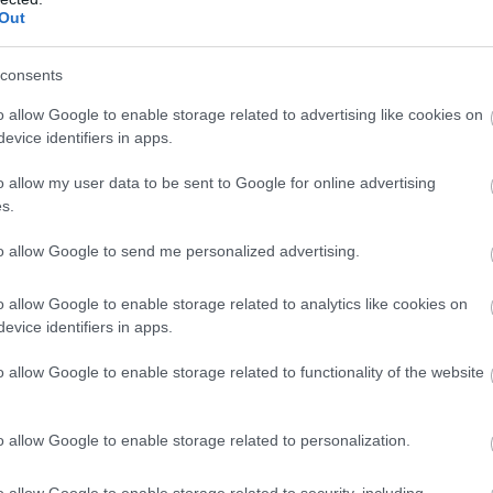
V
Out
v
A 
consents
er
mu
o allow Google to enable storage related to advertising like cookies on
m
evice identifiers in apps.
o allow my user data to be sent to Google for online advertising
s.
to allow Google to send me personalized advertising.
 lemaradni, akkor csatlakozz a
Formula MotoGP Facebook-
o allow Google to enable storage related to analytics like cookies on
ióról számolunk be a MotoGP és egyéb motoros bajnokságok
evice identifiers in apps.
o allow Google to enable storage related to functionality of the website
10 órája
V
o allow Google to enable storage related to personalization.
m
o allow Google to enable storage related to security, including