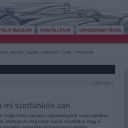
ITÁLIS MAGAZIN
PONTÁLLÁSOK
VERSENYNAPTÁRAK
AZAI
RETRO
EGYÉB
PODCAST
LIVE
TIPPJÁTÉK
1085 napja
a mi szintünkön van
et Sergio Perez harmatos teljesítményéről, Lewis Hamilton,
Pablo Montoya és még sokan mások mondták el, hogy a
ába van nehéz dolga Max Verstappennel szemben.