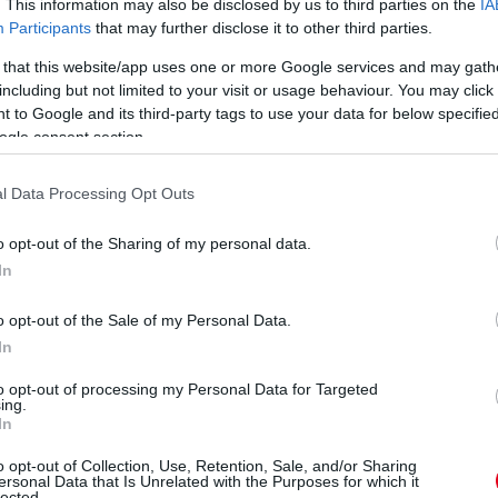
. This information may also be disclosed by us to third parties on the
IA
1'57.691
1.411
ati
1'57.753
1.473
Participants
that may further disclose it to other third parties.
da
1'57.767
1.487
S
 that this website/app uses one or more Google services and may gath
ucati
1'57.774
1.494
Ba
including but not limited to your visit or usage behaviour. You may click 
1'57.916
1.636
új
 to Google and its third-party tags to use your data for below specifi
1'57.920
1.640
do
ogle consent section.
1'57.998
1.718
Go
da
1'58.180
1.900
a
TM
1'58.322
2.042
l Data Processing Opt Outs
Yamaha
1'58.621
2.341
1'58.830
2.550
o opt-out of the Sharing of my personal data.
In
o opt-out of the Sale of my Personal Data.
In
to opt-out of processing my Personal Data for Targeted
ing.
In
o opt-out of Collection, Use, Retention, Sale, and/or Sharing
ersonal Data that Is Unrelated with the Purposes for which it
lected.