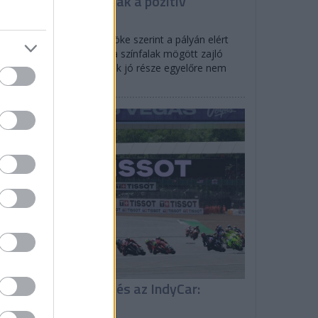
owles: Nem látszanak a pozitív
áltozások
Williams F1-es csapatfőnöke szerint a pályán elért
edmények nem tükrözik a színfalak mögött zajló
nkát, a pozitív változások jó része egyelőre nem
utatkozik meg.
EGYÉB
isszatér a MotoGP és az IndyCar:
enetrend