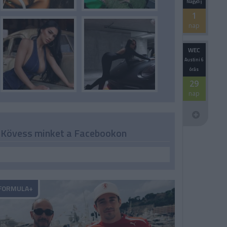
Nagydíj
1
nap
WEC
Austini 6
órás
29
nap
Kövess minket a Facebookon
FORMULA+