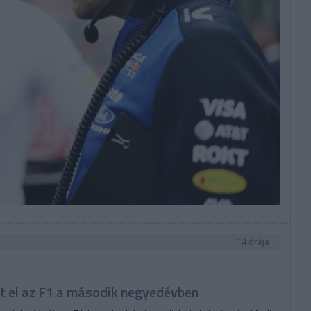
14 órája
tt el az F1 a második negyedévben