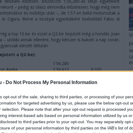
délutáni edzésén. Bezzecchi 1:56,280-as ideje egyébként
e-rekord – pedig az olasz elmondta előzetesen, hogy még nem
ontsérülése és műtétje után –, de 1:57-en belül motoroztak a
Ai Ogura, illetve a közéjük egyedüliként beékelődő Fabio di
V
 míg a top 10-be és ezzel a Q2-be bejutott még a hondás Joan
 – utóbbi annak ellenére, hogy kétszer is bukott a nap során.
p
ugyancsak elesett délután.
Ve
jutott a Q2-be):
La
ér
1'56.280
e Aprilia
1'56.615
0.335
ati
1'56.678
0.398
1'56.780
0.500
u -
Do Not Process My Personal Information
e Aprilia
1'56.810
0.530
1'57.013
0.733
to opt-out of the sale, sharing to third parties, or processing of your per
ucati
1'57.030
0.750
formation for targeted advertising by us, please use the below opt-out s
1'57.111
0.831
r selection. Please note that after your opt-out request is processed y
Yamaha
1'57.322
1.042
eing interest-based ads based on personal information utilized by us or
1'57.363
1.083
disclosed to third parties prior to your opt-out. You may separately opt-
TM
1'57.592
1.312
losure of your personal information by third parties on the IAB’s list of
1'57.605
1.325