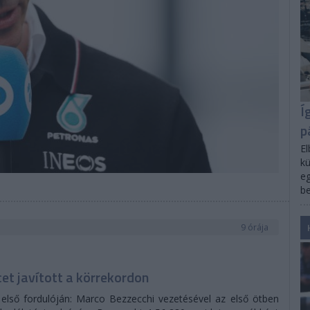
Í
p
El
kü
eg
be
9 órája
t javított a körrekordon
 első fordulóján: Marco Bezzecchi vezetésével az első ötben