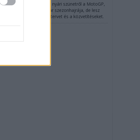
lverstone-ban tér vissza a nyári szünetről a MotoGP,
rtlandban indul az IndyCar szezonhajrája, de lesz
SCAR is: mutatjuk az időtervet és a közvetítéseket.