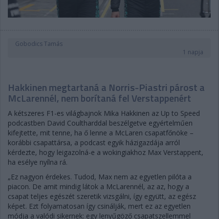
Gobodics Tamás
1 napja
Hakkinen megtartaná a Norris-Piastri párost a
McLarennél, nem borítaná fel Verstappenért
A kétszeres F1-es világbajnok Mika Hakkinen az Up to Speed
podcastben David Coultharddal beszélgetve egyértelműen
kifejtette, mit tenne, ha ő lenne a McLaren csapatfőnöke –
korábbi csapattársa, a podcast egyik házigazdája arról
kérdezte, hogy leigazolná-e a wokingiakhoz Max Verstappent,
ha esélye nyílna rá.
„Ez nagyon érdekes. Tudod, Max nem az egyetlen pilóta a
piacon. De amit mindig látok a McLarennél, az az, hogy a
csapat teljes egészét szeretik vizsgálni, így együtt, az egész
képet. Ezt folyamatosan így csinálják, mert ez az egyetlen
módja a valódi sikernek: egy lenyűgöző csapatszellemmel