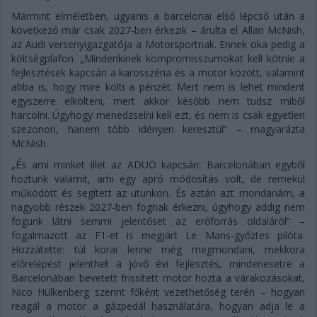
Mármint elméletben, ugyanis a barcelonai első lépcső után a
következő már csak 2027-ben érkezik – árulta el Allan McNish,
az Audi versenyigazgatója a Motorsportnak. Ennek oka pedig a
költségplafon. „Mindenkinek kompromisszumokat kell kötnie a
fejlesztések kapcsán a karosszéria és a motor között, valamint
abba is, hogy mire költi a pénzét. Mert nem is lehet mindent
egyszerre elkölteni, mert akkor később nem tudsz miből
harcolni. Úgyhogy menedzselni kell ezt, és nem is csak egyetlen
szezonon, hanem több idényen keresztül” – magyarázta
McNish.
„És ami minket illet az ADUO kapcsán: Barcelonában egyből
hoztunk valamit, ami egy apró módosítás volt, de remekül
működött és segített az utunkon. És aztán azt mondanám, a
nagyobb részek 2027-ben fognak érkezni, úgyhogy addig nem
fogunk látni semmi jelentőset az erőforrás oldaláról” –
fogalmazott az F1-et is megjárt Le Mans-győztes pilóta.
Hozzátette: túl korai lenne még megmondani, mekkora
előrelépést jelenthet a jövő évi fejlesztés, mindenesetre a
Barcelonában bevetett frissített motor hozta a várakozásokat,
Nico Hülkenberg szerint főként vezethetőség terén – hogyan
reagál a motor a gázpedál használatára, hogyan adja le a