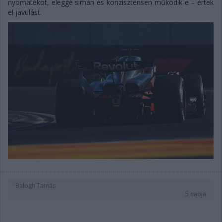
nyomatékot, eléggé simán és konzisztensen működik-e – értek
el javulást.
Balogh Tamás
5 napja