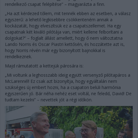
rendelkező csapat felépítése” – magyarázta a finn.
„Ha azt kérdezed tőlem, mit tennék ebben az esetben, a válasz
egyszerű: a lehető legkisebbre csökkenteném annak a
kockázatát, hogy elveszítsük ez a csapatszellemet. Ha egy
csapatnak két kiváló pilótája van, miért kellene felborítani a
dolgokat?” – foglalt állást amellett, hogy ő nem változtatna
Lando Norris és Oscar Piastri kettősén, és hozzátette azt is,
hogy Norris révén már egy bizonyított bajnokkal is
rendelkeznek.
Majd rámutatott a kettejük párosára is:
„Mi voltunk a leghosszabb ideig együtt versenyző pilótapáros a
McLarennél! Ez csak azt bizonyítja, hogy egyáltalán nem
szükséges új embert hozni, ha a csapaton belüli harmónia
egyszerűen jó. Bár néha nehéz eset voltál, ne feledd, David! De
tudtam kezelni” – nevettek jót a régi időkön.