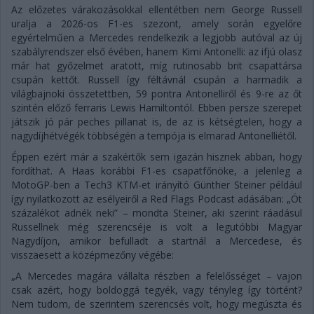
Az előzetes várakozásokkal ellentétben nem George Russell
uralja a 2026-os F1-es szezont, amely során egyelőre
egyértelműen a Mercedes rendelkezik a legjobb autóval az új
szabályrendszer első évében, hanem Kimi Antonelli: az ifjú olasz
már hat győzelmet aratott, míg rutinosabb brit csapattársa
csupán kettőt. Russell így féltávnál csupán a harmadik a
világbajnoki összetettben, 59 pontra Antonelliről és 9-re az őt
szintén előző ferraris Lewis Hamiltontól. Ebben persze szerepet
játszik jó pár peches pillanat is, de az is kétségtelen, hogy a
nagydíjhétvégék többségén a tempója is elmarad Antonelliétől.
Éppen ezért már a szakértők sem igazán hisznek abban, hogy
fordíthat. A Haas korábbi F1-es csapatfőnöke, a jelenleg a
MotoGP-ben a Tech3 KTM-et irányító Günther Steiner például
így nyilatkozott az esélyeiről a Red Flags Podcast adásában: „Öt
százalékot adnék neki” – mondta Steiner, aki szerint ráadásul
Russellnek még szerencséje is volt a legutóbbi Magyar
Nagydíjon, amikor befulladt a startnál a Mercedese, és
visszaesett a középmezőny végébe:
„A Mercedes magára vállalta részben a felelősséget – vajon
csak azért, hogy boldoggá tegyék, vagy tényleg így történt?
Nem tudom, de szerintem szerencsés volt, hogy megúszta és