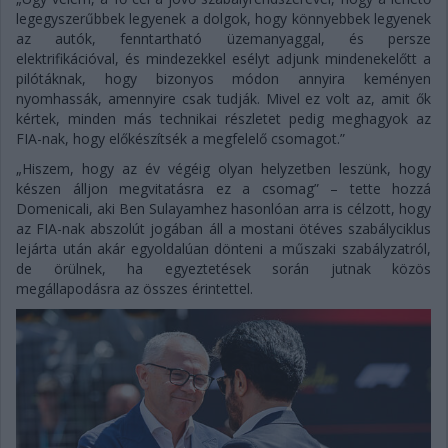
legegyszerűbbek legyenek a dolgok, hogy könnyebbek legyenek
az autók, fenntartható üzemanyaggal, és persze
elektrifikációval, és mindezekkel esélyt adjunk mindenekelőtt a
pilótáknak, hogy bizonyos módon annyira keményen
nyomhassák, amennyire csak tudják. Mivel ez volt az, amit ők
kértek, minden más technikai részletet pedig meghagyok az
FIA-nak, hogy előkészítsék a megfelelő csomagot.”
„Hiszem, hogy az év végéig olyan helyzetben leszünk, hogy
készen álljon megvitatásra ez a csomag” – tette hozzá
Domenicali, aki Ben Sulayamhez hasonlóan arra is célzott, hogy
az FIA-nak abszolút jogában áll a mostani ötéves szabályciklus
lejárta után akár egyoldalúan dönteni a műszaki szabályzatról,
de örülnek, ha egyeztetések során jutnak közös
megállapodásra az összes érintettel.