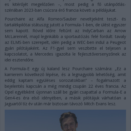
es kitérőjét megelőzően –, most pedig a fő utánpótlás-
szériában 2023-ban csúcsra érő francia követi a példájukat.
Pourchaire az Alfa Romeo/Sauber neveltjeként teszt- és
tartalékpilótai státuszig jutott a Formula-1-ben, de ülést egyszer
sem kapott. Rövid időre feltűnt az IndyCarban az Arrow
McLarennél, majd leginkább a sportautózás felé fordult: tavaly
az ELMS-ben szerepelt, idén pedig a WEC-ben indul a Peugeot
gyári pilótájaként. Az F1-gyel sem veszítette el teljesen a
kapcsolatot, a Mercedes igazolta le fejlesztőversenyzőnek az
idei esztendőre.
A Formula-E egy új kaland lesz Pourchaire számára: „Ez a
karrierem következő lépése, és a legnagyobb lehetőség, amit
eddig kaptam együléses sorozatokban” – fogalmazott a
bejelentés kapcsán a még mindig csupán 22 éves francia. Az
Opel egyébként újonnan száll be gyári csapattal a Formula-E a
Gen4-es éra első idényében, a másik pilótájuk várhatóan a
Jaguartól tíz év után már biztosan távozó Mitch Evans lesz.