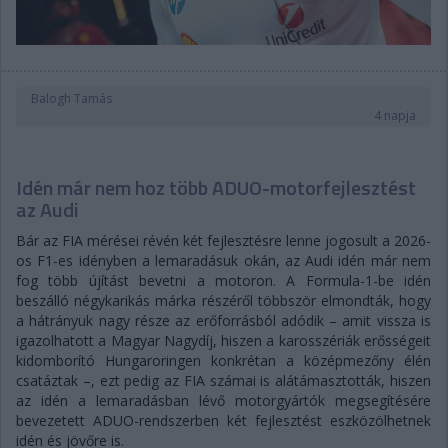
Balogh Tamás
4 napja
Idén már nem hoz több ADUO-motorfejlesztést
az Audi
Bár az FIA mérései révén két fejlesztésre lenne jogosult a 2026-
os F1-es idényben a lemaradásuk okán, az Audi idén már nem
fog több újítást bevetni a motoron. A Formula-1-be idén
beszálló négykarikás márka részéről többször elmondták, hogy
a hátrányuk nagy része az erőforrásból adódik – amit vissza is
igazolhatott a Magyar Nagydíj, hiszen a karosszériák erősségeit
kidomborító Hungaroringen konkrétan a középmezőny élén
csatáztak –, ezt pedig az FIA számai is alátámasztották, hiszen
az idén a lemaradásban lévő motorgyártók megsegítésére
bevezetett ADUO-rendszerben két fejlesztést eszközölhetnek
idén és jövőre is.