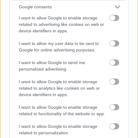
kanyarokkal tűzdelt mogyoródi pálya és a hőség ismét előhozta
Google consents
a problémát, így Bottas kiállni kényszerült.
A finn elismerte: a Magyar Nagydíjon bebizonyosodott, hogy
I want to allow Google to enable storage
újítás ide vagy oda, nagyobb légáramlásra van szükség a
related to advertising like cookies on web or
fékeknél, még ha extrém is volt a helyszín meg a hőmérséklet.
device identifiers in apps.
Bottas a konkrét gondokat is részletezte a Crash.net hasábjain:
„A fékek egyszerűen túlmelegednek, és eljutunk arra a pontra,
I want to allow my user data to be sent to
amikor belül minden elkezd égni. És ez nyilván mindent
Google for online advertising purposes.
tönkretesz. Tulajdonképpen a bevezető körömben teljesen
elszálltak a fékek, mert szerintem a fékvezetékek elégtek. Ezért
I want to allow Google to send me
kellett a bokszbejárati fal mellett megállnom az autóval.”
personalized advertising.
I want to allow Google to enable storage
related to analytics like cookies on web or
device identifiers in apps.
I want to allow Google to enable storage
related to functionality of the website or app.
I want to allow Google to enable storage
related to personalization.