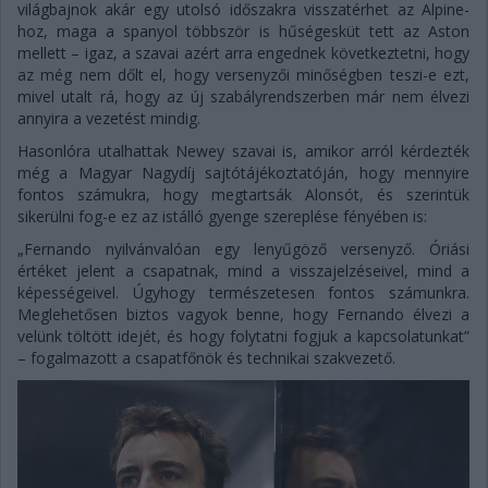
világbajnok akár egy utolsó időszakra visszatérhet az Alpine-
hoz, maga a spanyol többször is hűségesküt tett az Aston
mellett – igaz, a szavai azért arra engednek következtetni, hogy
az még nem dőlt el, hogy versenyzői minőségben teszi-e ezt,
mivel utalt rá, hogy az új szabályrendszerben már nem élvezi
annyira a vezetést mindig.
Hasonlóra utalhattak Newey szavai is, amikor arról kérdezték
még a Magyar Nagydíj sajtótájékoztatóján, hogy mennyire
fontos számukra, hogy megtartsák Alonsót, és szerintük
sikerülni fog-e ez az istálló gyenge szereplése fényében is:
„Fernando nyilvánvalóan egy lenyűgöző versenyző. Óriási
értéket jelent a csapatnak, mind a visszajelzéseivel, mind a
képességeivel. Úgyhogy természetesen fontos számunkra.
Meglehetősen biztos vagyok benne, hogy Fernando élvezi a
velünk töltött idejét, és hogy folytatni fogjuk a kapcsolatunkat”
– fogalmazott a csapatfőnök és technikai szakvezető.