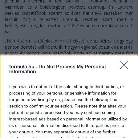
jelentik a kivételt). A Red Bullnál is működött például a
Miamiban és a Spielbergben bevetett csomag, ám Laurent
Mekies csapatfőnök szerint az évad hátralévő részében már
lassulni fog a fejlesztési ütemük, részben azért, mert a
költségeket meg kell osztani a 2027-es autó munkálatai között
is:
„Nem tudom, a többiekkel mi a helyzet, de az biztos, hogy egy
ponton döntést kell hoznunk, hogyan egyensúlyozunk az idei és
a jövő év között. Arra számítok, hogy ez hamarabb meg fog
történni, mint tavaly. Szóval főleg a szabályzat fényében
dönteni fogunk” – idézi Mekiest a Crash.net. „Ami minket illet,
formula.hu -
Do Not Process My Personal
rengeteg fejlesztést hoztunk mostanáig, hogy próbáljuk
Information
korrigálni azt a hatalmas hátrányt, amivel eleinte rendelkeztünk.
Valószínűleg nehéz elképzelni, hogy ebben a ritmusban fogjuk
If you wish to opt-out of the sale, sharing to third parties, or
folytatni, mindenesetre meglátjuk, mi a legjobb módja annak,
processing of your personal or sensitive information for
hogy ledolgozzuk ezt az utolsó három tizedmásodpercet.”
targeted advertising by us, please use the below opt-out
section to confirm your selection. Please note that after your
opt-out request is processed you may continue seeing
interest-based ads based on personal information utilized by
us or personal information disclosed to third parties prior to
your opt-out. You may separately opt-out of the further