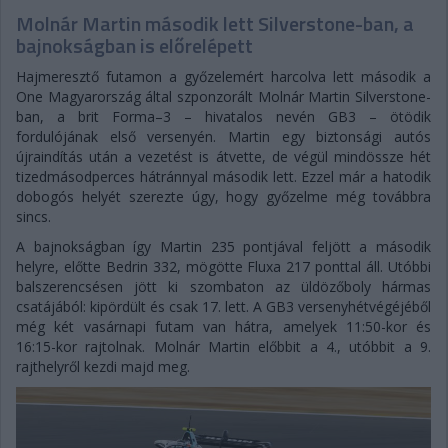
Molnár Martin második lett Silverstone-ban, a
bajnokságban is előrelépett
Hajmeresztő futamon a győzelemért harcolva lett második a
One Magyarország által szponzorált Molnár Martin Silverstone-
ban, a brit Forma–3 – hivatalos nevén GB3 – ötödik
fordulójának első versenyén. Martin egy biztonsági autós
újraindítás után a vezetést is átvette, de végül mindössze hét
tizedmásodperces hátránnyal második lett. Ezzel már a hatodik
dobogós helyét szerezte úgy, hogy győzelme még továbbra
sincs.
A bajnokságban így Martin 235 pontjával feljött a második
helyre, előtte Bedrin 332, mögötte Fluxa 217 ponttal áll. Utóbbi
balszerencsésen jött ki szombaton az üldözőboly hármas
csatájából: kipördült és csak 17. lett. A GB3 versenyhétvégéjéből
még két vasárnapi futam van hátra, amelyek 11:50-kor és
16:15-kor rajtolnak. Molnár Martin előbbit a 4., utóbbit a 9.
rajthelyről kezdi majd meg.