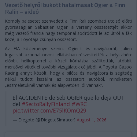
Vezető helyről bukott hatalmasat Ogier a Finn
Ralin – videó
Komoly balesetet szenvedett a Finn Rali szombati utolsó előtti
gyorsaságiján Sebastien Ogier: a verseny összetettjét akkor
még vezető francia nagy tempónál sodródott le az útról a fák
közé, a Toyotája csúnyán összetört.
Az FIA közleménye szerint Ogier-t és navigátorát, Julien
Ingassiát azonnal orvosi ellátásban részesítették a helyszínén:
előbbit helikopterrel a közeli kórházba szállították, utóbbit
mentővel vitték el további vizsgálatok céljából. A Toyota Gazoo
Racing annyit közölt, hogy a pilóta és navigátora is segítség
nélkül tudott kiszállni az összetört autóból, mindketten
„eszméletüknél vannak és alapvetően jól vannak”.
El ACCIDENTE de Seb OGIER que lo deja OUT
del
#SectoRallyFinland
#WRC
pic.twitter.com/E75lKOmQ29
— Diegote (@DiegoteSimracer)
August 1, 2026