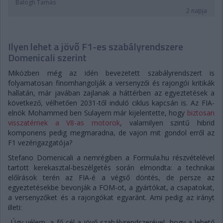
Balogh Tamás
2 napja
Ilyen lehet a jövő F1-es szabályrendszere
Domenicali szerint
Miközben még az idén bevezetett szabályrendszert is
folyamatosan finomhangolják a versenyzői és rajongói kritikák
hallatán, már javában zajlanak a háttérben az egyeztetések a
következő, vélhetően 2031-től induló ciklus kapcsán is. Az FIA-
elnök Mohammed ben Sulayem már kijelentette, hogy
biztosan
visszatérnek a V8-as motorok
, valamilyen szintű hibrid
komponens pedig megmaradna, de vajon mit gondol erről az
F1 vezérigazgatója?
Stefano Domenicali a nemrégiben a Formula.hu részvételével
tartott kerekasztal-beszélgetés során elmondta: a technikai
előírások terén az FIA-é a végső döntés, de persze az
egyeztetésekbe bevonják a FOM-ot, a gyártókat, a csapatokat,
a versenyzőket és a rajongókat egyaránt. Ami pedig az irányt
illeti:
„Úgy vélem, a fő cél a jövő szabályrendszerével, hogy a lehető