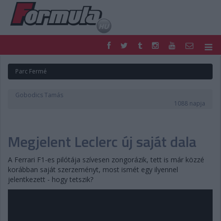
F1
PARC FERMÉ
Parc Fermé
FORMULA
MOTOR
NEMZETKÖZI
HAZAI
Gobodics Tamás
RETRO
EGYÉB
1088 napja
PODCAST
SHOP
LIVE
TIPPJÁTÉK
Megjelent Leclerc új saját dala
DIGITÁLIS MAGAZIN
PONTÁLLÁSOK
VERSENYNAPTÁRAK
A Ferrari F1-es pilótája szívesen zongorázik, tett is már közzé
korábban saját szerzeményt, most ismét egy ilyennel
jelentkezett - hogy tetszik?