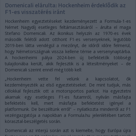
Domenicali elárulta: Hockenheim érdeklődik az
F1-es visszatérés iránt
Hockenheim egyeztetéseket kezdeményezett a Formula-1-es
Német Nagydíj esetleges feltámasztásáról – árulta el maga
Stefano Domenicali. Az ikonikus helyszín az 1970-es évek
második felétől adott otthont F1-es versenyeknek, legutóbb
2019-ben látta vendégül a mezőnyt, de időről időre felmerül,
hogy Németországnak vissza kellene térnie a versenynaptárba.
A hockenheimi pálya 2024-ben új befektetők többségi
tulajdonába került, akik fejlesztik is a létesítményeket – de
Domenicali szerint ennél még több kell:
„Hockenheim vette fel velünk a kapcsolatot, ők
kezdeményezték az első egyeztetéseket. De mint tudjuk, más
célokkal fejlesztik ott a motorsportos parkot. Ha egyeztetni
akarnak egy esetleges F1-es futamról, nyilván másfajta
befektetés kell, mert másfajta befektetést igényel a
platformunk. De beszéltünk erről” – nyilatkozta minderről az F1
vezérigazgatója a napokban a Formula.hu jelenlétében tartott
körasztal-beszélgetés során.
Domenicali az interjú során azt is kiemelte, hogy Európa újra