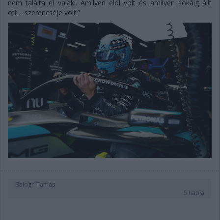
nem találta el valaki. Amilyen elöl volt és amilyen sokáig állt
ott… szerencséje volt.”
Balogh Tamás
5 napja