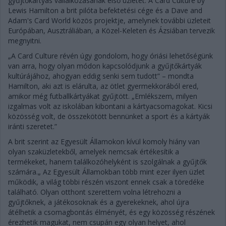
gyűjtőkártyás vállalkozásának első üzletét. A Card Culture by
Lewis Hamilton a brit pilóta befektetési cége és a Dave and
Adam's Card World közös projektje, amelynek további üzleteit
Európában, Ausztráliában, a Közel-Keleten és Ázsiában tervezik
megnyitni.
„A Card Culture révén úgy gondolom, hogy óriási lehetőségünk
van arra, hogy olyan módon kapcsolódjunk a gyűjtőkártyák
kultúrájához, ahogyan eddig senki sem tudott” – mondta
Hamilton, aki azt is elárulta, az ötlet gyermekkorából ered,
amikor még futballkártyákat gyűjtött. „Emlékszem, milyen
izgalmas volt az iskolában kibontani a kártyacsomagokat. Kicsi
közösség volt, de összekötött bennünket a sport és a kártyák
iránti szeretet.”
A brit szerint az Egyesült Államokon kívül komoly hiány van
olyan szaküzletekből, amelyek nemcsak értékesítik a
termékeket, hanem találkozóhelyként is szolgálnak a gyűjtők
számára.„ Az Egyesült Államokban több mint ezer ilyen üzlet
működik, a világ többi részén viszont ennek csak a töredéke
található. Olyan otthont szerettem volna létrehozni a
gyűjtőknek, a játékosoknak és a gyerekeknek, ahol újra
átélhetik a csomagbontás élményét, és egy közösség részének
érezhetik magukat, nem csupán egy olyan helyet, ahol