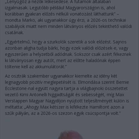
„Lenyűgöz a nézők lelkesedése. A futamok általában
izgalmasak. Legutóbb például Magyarországon is, ahol
korábban gyakran előzés nélküli vonatozást láthattunk” –
mondta Marko, aki ugyanakkor úgy érzi, a 2026-os technikai
szabályok miatt nem minden látványos előzés tekinthető valódi
csatának.
„Egyértelmű, hogy a szurkolók szeretik a sok előzést. Sajnos
azonban aligha tudja bárki, hogy ezek valódi előzések-e, vagy
egyszerűen a helyzetből adódnak. Sokszor csak azért fékeznek
ki látványosan egy autót, mert az előtte haladónak éppen
töltenie kell az akkumulátorát.”
Az osztrák szakember ugyanakkor kiemelte az idény két
legnagyobb pozitív meglepetését is. Elmondása szerint Bernie
Ecclestone-nal együtt nagyra tartja a világbajnoki összetettet
vezető Kimi Antonelli higgadtságát és sebességét, míg Max
Verstappen Magyar Nagydíjon nyújtott teljesítményét külön is
méltatta: „Ahogy Max kétszer is kifékezte Hamiltont azon a
szűk pályán, az a 2026-os szezon egyik csúcspontja volt.”