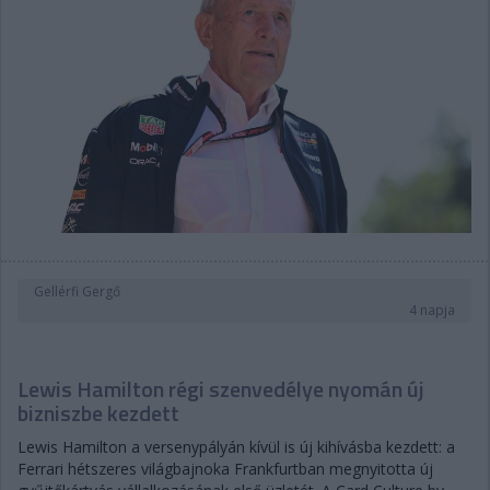
Gellérfi Gergő
4 napja
Lewis Hamilton régi szenvedélye nyomán új
bizniszbe kezdett
Lewis Hamilton a versenypályán kívül is új kihívásba kezdett: a
Ferrari hétszeres világbajnoka Frankfurtban megnyitotta új