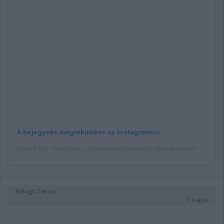
A bejegyzés megtekintése az Instagramon
Marek On The Stage (@marekonthestage) által megosztott bejegyzés
Balogh Tamás
5 napja