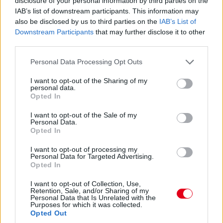
disclosure of your personal information by third parties on the
IAB’s list of downstream participants. This information may
also be disclosed by us to third parties on the
IAB’s List of
Downstream Participants
that may further disclose it to other
third parties.
Please note that this website/app uses one or more Google
Personal Data Processing Opt Outs
services and may gather and store information including but
not limited to your visit or usage behaviour. You may click to
I want to opt-out of the Sharing of my
personal data.
grant or deny consent to Google and its third-party tags to
Opted In
use your data for below specified purposes in below Google
Balogh Tamás
consent section.
I want to opt-out of the Sale of my
3 napja
Personal Data.
Opted In
Nem tud úrrá lenni a fékproblémákon a Cadillac
I want to opt-out of processing my
Personal Data for Targeted Advertising.
Opted In
Hiába hoztak az F1-es Magyar Nagydíjra fejlesztést is hozzá,
továbbra is szenvednek a fékhűtési problémáktól a Cadillacnél –
I want to opt-out of Collection, Use,
ismerte el Valtteri Bottas. A gond a leglátványosabban
Retention, Sale, and/or Sharing of my
Spielbergben ütötte fel a fejét, amikor mindkét autó kiesett
Personal Data that Is Unrelated with the
Purposes for which it was collected.
emiatt az első körökben. Ezért a Formula-1 új csapata a
Opted Out
Hungaroringre már új fékhűtő csatornával készült, de a