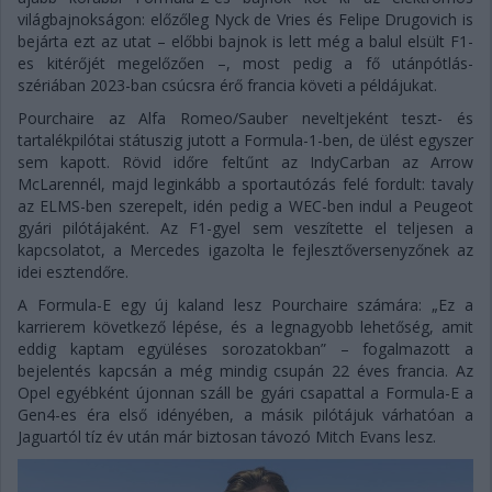
világbajnokságon: előzőleg Nyck de Vries és Felipe Drugovich is
bejárta ezt az utat – előbbi bajnok is lett még a balul elsült F1-
es kitérőjét megelőzően –, most pedig a fő utánpótlás-
szériában 2023-ban csúcsra érő francia követi a példájukat.
Pourchaire az Alfa Romeo/Sauber neveltjeként teszt- és
tartalékpilótai státuszig jutott a Formula-1-ben, de ülést egyszer
sem kapott. Rövid időre feltűnt az IndyCarban az Arrow
McLarennél, majd leginkább a sportautózás felé fordult: tavaly
az ELMS-ben szerepelt, idén pedig a WEC-ben indul a Peugeot
gyári pilótájaként. Az F1-gyel sem veszítette el teljesen a
kapcsolatot, a Mercedes igazolta le fejlesztőversenyzőnek az
idei esztendőre.
A Formula-E egy új kaland lesz Pourchaire számára: „Ez a
karrierem következő lépése, és a legnagyobb lehetőség, amit
eddig kaptam együléses sorozatokban” – fogalmazott a
bejelentés kapcsán a még mindig csupán 22 éves francia. Az
Opel egyébként újonnan száll be gyári csapattal a Formula-E a
Gen4-es éra első idényében, a másik pilótájuk várhatóan a
Jaguartól tíz év után már biztosan távozó Mitch Evans lesz.