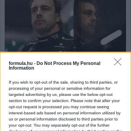
formula.hu -
Do Not Process My Personal
Information
Balogh Tamás
If you wish to opt-out of the sale, sharing to third parties, or
3 napja
processing of your personal or sensitive information for
targeted advertising by us, please use the below opt-out
section to confirm your selection. Please note that after your
Lassuló fejlesztési ütemre számít a Red Bull
opt-out request is processed you may continue seeing
interest-based ads based on personal information utilized by
Mivel egy új F1-es szabályrendszer első idényéről van szó,
us or personal information disclosed to third parties prior to
várható volt, hogy kiélezett lesz a fejlesztési háború a csapatok
your opt-out. You may separately opt-out of the further
között. A szezon első felében láthattunk is több nagy fejlesztési