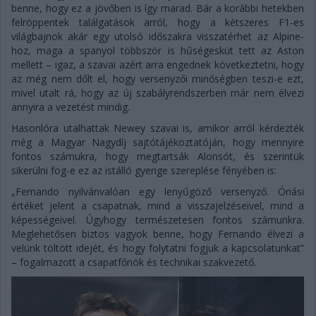
benne, hogy ez a jövőben is így marad. Bár a korábbi hetekben
felröppentek találgatások arról, hogy a kétszeres F1-es
világbajnok akár egy utolsó időszakra visszatérhet az Alpine-
hoz, maga a spanyol többször is hűségesküt tett az Aston
mellett – igaz, a szavai azért arra engednek következtetni, hogy
az még nem dőlt el, hogy versenyzői minőségben teszi-e ezt,
mivel utalt rá, hogy az új szabályrendszerben már nem élvezi
annyira a vezetést mindig.
Hasonlóra utalhattak Newey szavai is, amikor arról kérdezték
még a Magyar Nagydíj sajtótájékoztatóján, hogy mennyire
fontos számukra, hogy megtartsák Alonsót, és szerintük
sikerülni fog-e ez az istálló gyenge szereplése fényében is:
„Fernando nyilvánvalóan egy lenyűgöző versenyző. Óriási
értéket jelent a csapatnak, mind a visszajelzéseivel, mind a
képességeivel. Úgyhogy természetesen fontos számunkra.
Meglehetősen biztos vagyok benne, hogy Fernando élvezi a
velünk töltött idejét, és hogy folytatni fogjuk a kapcsolatunkat”
– fogalmazott a csapatfőnök és technikai szakvezető.