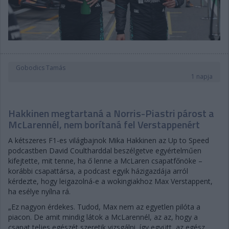
Gobodics Tamás
1 napja
Hakkinen megtartaná a Norris-Piastri párost a
McLarennél, nem borítaná fel Verstappenért
A kétszeres F1-es világbajnok Mika Hakkinen az Up to Speed
podcastben David Coultharddal beszélgetve egyértelműen
kifejtette, mit tenne, ha ő lenne a McLaren csapatfőnöke –
korábbi csapattársa, a podcast egyik házigazdája arról
kérdezte, hogy leigazolná-e a wokingiakhoz Max Verstappent,
ha esélye nyílna rá.
„Ez nagyon érdekes. Tudod, Max nem az egyetlen pilóta a
piacon. De amit mindig látok a McLarennél, az az, hogy a
csapat teljes egészét szeretik vizsgálni, így együtt, az egész