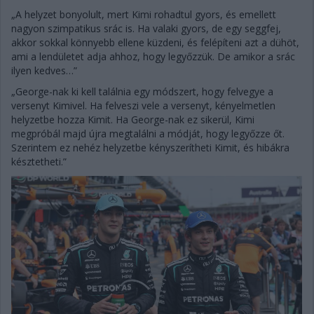
„A helyzet bonyolult, mert Kimi rohadtul gyors, és emellett
nagyon szimpatikus srác is. Ha valaki gyors, de egy seggfej,
akkor sokkal könnyebb ellene küzdeni, és felépíteni azt a dühöt,
ami a lendületet adja ahhoz, hogy legyőzzük. De amikor a srác
ilyen kedves…”
„George-nak ki kell találnia egy módszert, hogy felvegye a
versenyt Kimivel. Ha felveszi vele a versenyt, kényelmetlen
helyzetbe hozza Kimit. Ha George-nak ez sikerül, Kimi
megpróbál majd újra megtalálni a módját, hogy legyőzze őt.
Szerintem ez nehéz helyzetbe kényszerítheti Kimit, és hibákra
késztetheti.”