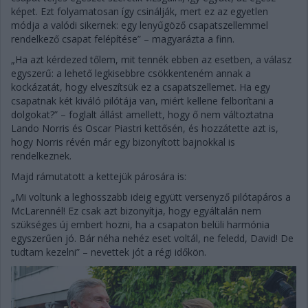
képet. Ezt folyamatosan így csinálják, mert ez az egyetlen
módja a valódi sikernek: egy lenyűgöző csapatszellemmel
rendelkező csapat felépítése” – magyarázta a finn.
„Ha azt kérdezed tőlem, mit tennék ebben az esetben, a válasz
egyszerű: a lehető legkisebbre csökkenteném annak a
kockázatát, hogy elveszítsük ez a csapatszellemet. Ha egy
csapatnak két kiváló pilótája van, miért kellene felborítani a
dolgokat?” – foglalt állást amellett, hogy ő nem változtatna
Lando Norris és Oscar Piastri kettősén, és hozzátette azt is,
hogy Norris révén már egy bizonyított bajnokkal is
rendelkeznek.
Majd rámutatott a kettejük párosára is:
„Mi voltunk a leghosszabb ideig együtt versenyző pilótapáros a
McLarennél! Ez csak azt bizonyítja, hogy egyáltalán nem
szükséges új embert hozni, ha a csapaton belüli harmónia
egyszerűen jó. Bár néha nehéz eset voltál, ne feledd, David! De
tudtam kezelni” – nevettek jót a régi időkön.