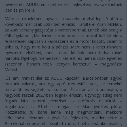
bevezetett ADUO-rendszerben két fejlesztést eszközölhetnek
idén és jövőre is.
Mármint elméletben, ugyanis a barcelonai első lépcső után a
következő már csak 2027-ben érkezik – árulta el Allan McNish,
az Audi versenyigazgatója a Motorsportnak. Ennek oka pedig a
költségplafon. „Mindenkinek kompromisszumokat kell kötnie a
fejlesztések kapcsán a karosszéria és a motor között, valamint
abba is, hogy mire költi a pénzét. Mert nem is lehet mindent
egyszerre elkölteni, mert akkor később nem tudsz miből
harcolni. Úgyhogy menedzselni kell ezt, és nem is csak egyetlen
szezonon, hanem több idényen keresztül” – magyarázta
McNish.
„És ami minket illet az ADUO kapcsán: Barcelonában egyből
hoztunk valamit, ami egy apró módosítás volt, de remekül
működött és segített az utunkon. És aztán azt mondanám, a
nagyobb részek 2027-ben fognak érkezni, úgyhogy addig nem
fogunk látni semmi jelentőset az erőforrás oldaláról” –
fogalmazott az F1-et is megjárt Le Mans-győztes pilóta.
Hozzátette: túl korai lenne még megmondani, mekkora
előrelépést jelenthet a jövő évi fejlesztés, mindenesetre a
Barcelonában bevetett frissített motor hozta a várakozásokat,