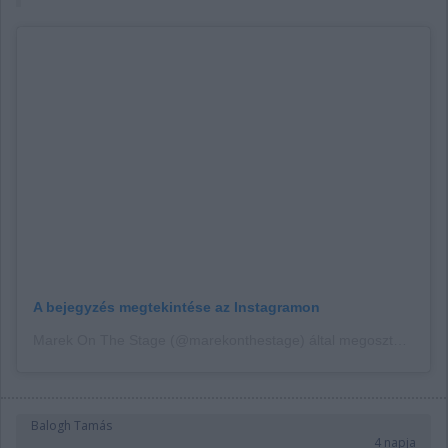
A bejegyzés megtekintése az Instagramon
Marek On The Stage (@marekonthestage) által megosztott bejegyzés
Balogh Tamás
4 napja