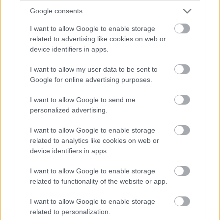
Google consents
I want to allow Google to enable storage
related to advertising like cookies on web or
device identifiers in apps.
I want to allow my user data to be sent to
Google for online advertising purposes.
I want to allow Google to send me
personalized advertising.
Balogh Tamás
I want to allow Google to enable storage
3 napja
related to analytics like cookies on web or
device identifiers in apps.
Nem tud úrrá lenni a fékproblémákon a Cadillac
I want to allow Google to enable storage
related to functionality of the website or app.
Hiába hoztak az F1-es Magyar Nagydíjra fejlesztést is hozzá,
továbbra is szenvednek a fékhűtési problémáktól a Cadillacnél –
I want to allow Google to enable storage
ismerte el Valtteri Bottas. A gond a leglátványosabban
related to personalization.
Spielbergben ütötte fel a fejét, amikor mindkét autó kiesett