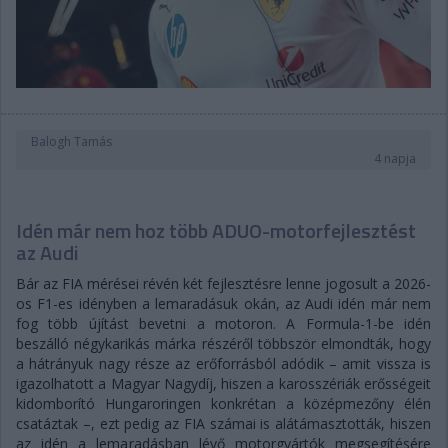
Balogh Tamás
4 napja
Idén már nem hoz több ADUO-motorfejlesztést
az Audi
Bár az FIA mérései révén két fejlesztésre lenne jogosult a 2026-
os F1-es idényben a lemaradásuk okán, az Audi idén már nem
fog több újítást bevetni a motoron. A Formula-1-be idén
beszálló négykarikás márka részéről többször elmondták, hogy
a hátrányuk nagy része az erőforrásból adódik – amit vissza is
igazolhatott a Magyar Nagydíj, hiszen a karosszériák erősségeit
kidomborító Hungaroringen konkrétan a középmezőny élén
csatáztak –, ezt pedig az FIA számai is alátámasztották, hiszen
az idén a lemaradásban lévő motorgyártók megsegítésére