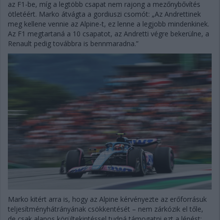
az F1-be, míg a legtöbb csapat nem rajong a mezőnybővítés
ötletéért. Marko átvágta a gordiuszi csomót: „Az Andrettinek
meg kellene vennie az Alpine-t, ez lenne a legjobb mindenkinek.
Az F1 megtartaná a 10 csapatot, az Andretti végre bekerülne, a
Renault pedig továbbra is bennmaradna.”
Marko kitért arra is, hogy az Alpine kérvényezte az erőforrásuk
teljesítményhátrányának csökkentését – nem zárkózik el tőle,
de csak alapos körültekintéssel tudná támogatni ezt a lépést: