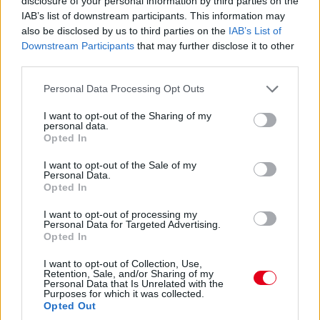
disclosure of your personal information by third parties on the
csomagot az istállók többségénél, ezek pedig rendszerint
IAB’s list of downstream participants. This information may
valóban előrelépést is jelentettek (talán a Haas és a Williams
also be disclosed by us to third parties on the
IAB’s List of
jelentik a kivételt). A Red Bullnál is működött például a
Downstream Participants
that may further disclose it to other
Miamiban és a Spielbergben bevetett csomag, ám Laurent
Mekies csapatfőnök szerint az évad hátralévő részében már
third parties.
lassulni fog a fejlesztési ütemük, részben azért, mert a
Please note that this website/app uses one or more Google
Personal Data Processing Opt Outs
költségeket meg kell osztani a 2027-es autó munkálatai között
services and may gather and store information including but
is:
not limited to your visit or usage behaviour. You may click to
I want to opt-out of the Sharing of my
„Nem tudom, a többiekkel mi a helyzet, de az biztos, hogy egy
personal data.
grant or deny consent to Google and its third-party tags to
Opted In
ponton döntést kell hoznunk, hogyan egyensúlyozunk az idei és
use your data for below specified purposes in below Google
a jövő év között. Arra számítok, hogy ez hamarabb meg fog
consent section.
I want to opt-out of the Sale of my
történni, mint tavaly. Szóval főleg a szabályzat fényében
Personal Data.
dönteni fogunk” – idézi Mekiest a Crash.net. „Ami minket illet,
Opted In
rengeteg fejlesztést hoztunk mostanáig, hogy próbáljuk
korrigálni azt a hatalmas hátrányt, amivel eleinte rendelkeztünk.
I want to opt-out of processing my
Personal Data for Targeted Advertising.
Valószínűleg nehéz elképzelni, hogy ebben a ritmusban fogjuk
Opted In
folytatni, mindenesetre meglátjuk, mi a legjobb módja annak,
hogy ledolgozzuk ezt az utolsó három tizedmásodpercet.”
I want to opt-out of Collection, Use,
Retention, Sale, and/or Sharing of my
Personal Data that Is Unrelated with the
Purposes for which it was collected.
Opted Out