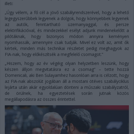
illeti:
„Úgy vélem, a fő cél a jövő szabályrendszerével, hogy a lehető
legegyszerűbbek legyenek a dolgok, hogy könnyebbek legyenek
az autók, fenntartható üzemanyaggal, és persze
elektrifikációval, és mindezekkel esélyt adjunk mindenekelőtt a
pilótáknak, hogy bizonyos módon annyira keményen
nyomhassák, amennyire csak tudják. Mivel ez volt az, amit ők
kértek, minden más technikai részletet pedig meghagyok az
FIA-nak, hogy előkészítsék a megfelelő csomagot.”
„Hiszem, hogy az év végéig olyan helyzetben leszünk, hogy
készen álljon megvitatásra ez a csomag” – tette hozzá
Domenicali, aki Ben Sulayamhez hasonlóan arra is célzott, hogy
az FIA-nak abszolút jogában áll a mostani ötéves szabályciklus
lejárta után akár egyoldalúan dönteni a műszaki szabályzatról,
de örülnek, ha egyeztetések során jutnak közös
megállapodásra az összes érintettel.