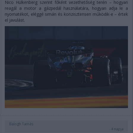
Nico Hülkenberg szerint főként vezethetőség terén – hogyan
reagál a motor a gázpedál használatára, hogyan adja le a
nyomatékot, eléggé simán és konzisztensen működik-e – értek
el javulást.
Balogh Tamás
4 napja