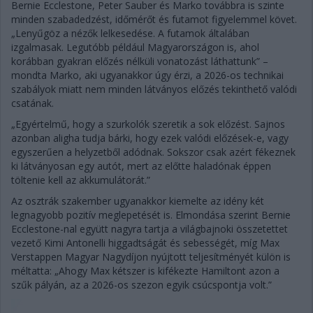
Bernie Ecclestone, Peter Sauber és Marko továbbra is szinte
minden szabadedzést, időmérőt és futamot figyelemmel követ.
„Lenyűgöz a nézők lelkesedése. A futamok általában
izgalmasak. Legutóbb például Magyarországon is, ahol
korábban gyakran előzés nélküli vonatozást láthattunk” –
mondta Marko, aki ugyanakkor úgy érzi, a 2026-os technikai
szabályok miatt nem minden látványos előzés tekinthető valódi
csatának.
„Egyértelmű, hogy a szurkolók szeretik a sok előzést. Sajnos
azonban aligha tudja bárki, hogy ezek valódi előzések-e, vagy
egyszerűen a helyzetből adódnak. Sokszor csak azért fékeznek
ki látványosan egy autót, mert az előtte haladónak éppen
töltenie kell az akkumulátorát.”
Az osztrák szakember ugyanakkor kiemelte az idény két
legnagyobb pozitív meglepetését is. Elmondása szerint Bernie
Ecclestone-nal együtt nagyra tartja a világbajnoki összetettet
vezető Kimi Antonelli higgadtságát és sebességét, míg Max
Verstappen Magyar Nagydíjon nyújtott teljesítményét külön is
méltatta: „Ahogy Max kétszer is kifékezte Hamiltont azon a
szűk pályán, az a 2026-os szezon egyik csúcspontja volt.”