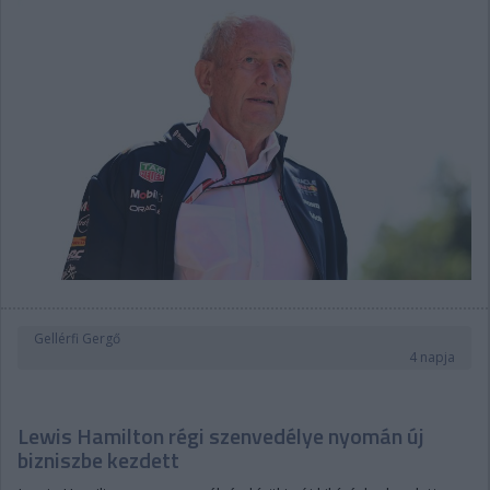
Gellérfi Gergő
4 napja
Lewis Hamilton régi szenvedélye nyomán új
bizniszbe kezdett