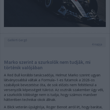
Gellérfi Gergő
4 napja
Marko szerint a szurkolók nem tudják, mi
történik valójában
A Red Bull korábbi tanácsadója, Helmut Marko szerint ugyan
látványosabbá váltak a Formula–1-es futamok a 2026-os
szabályok bevezetése óta, de sok előzés nem feltétlenül a
versenyzők képességeit tükrözi. Az osztrák szakember úgy véli,
a szurkolók többsége nem is tudja, hogy számos manőver
hátterében technikai okok állnak.
A Blick veterán újságírója, Roger Benoit arról írt, hogy barátai,