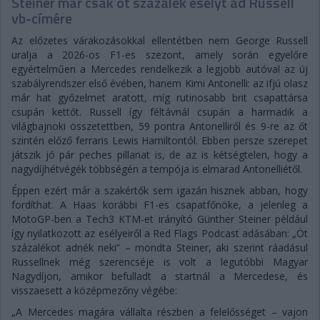
Steiner már csak öt százalék esélyt ad Russell
vb-címére
Az előzetes várakozásokkal ellentétben nem George Russell
uralja a 2026-os F1-es szezont, amely során egyelőre
egyértelműen a Mercedes rendelkezik a legjobb autóval az új
szabályrendszer első évében, hanem Kimi Antonelli: az ifjú olasz
már hat győzelmet aratott, míg rutinosabb brit csapattársa
csupán kettőt. Russell így féltávnál csupán a harmadik a
világbajnoki összetettben, 59 pontra Antonelliről és 9-re az őt
szintén előző ferraris Lewis Hamiltontól. Ebben persze szerepet
játszik jó pár peches pillanat is, de az is kétségtelen, hogy a
nagydíjhétvégék többségén a tempója is elmarad Antonelliétől.
Éppen ezért már a szakértők sem igazán hisznek abban, hogy
fordíthat. A Haas korábbi F1-es csapatfőnöke, a jelenleg a
MotoGP-ben a Tech3 KTM-et irányító Günther Steiner például
így nyilatkozott az esélyeiről a Red Flags Podcast adásában: „Öt
százalékot adnék neki” – mondta Steiner, aki szerint ráadásul
Russellnek még szerencséje is volt a legutóbbi Magyar
Nagydíjon, amikor befulladt a startnál a Mercedese, és
visszaesett a középmezőny végébe:
„A Mercedes magára vállalta részben a felelősséget – vajon