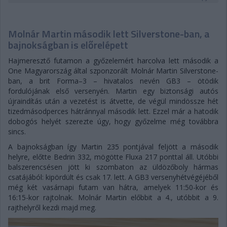
Molnár Martin második lett Silverstone-ban, a
bajnokságban is előrelépett
Hajmeresztő futamon a győzelemért harcolva lett második a
One Magyarország által szponzorált Molnár Martin Silverstone-
ban, a brit Forma–3 – hivatalos nevén GB3 – ötödik
fordulójának első versenyén. Martin egy biztonsági autós
újraindítás után a vezetést is átvette, de végül mindössze hét
tizedmásodperces hátránnyal második lett. Ezzel már a hatodik
dobogós helyét szerezte úgy, hogy győzelme még továbbra
sincs.
A bajnokságban így Martin 235 pontjával feljött a második
helyre, előtte Bedrin 332, mögötte Fluxa 217 ponttal áll. Utóbbi
balszerencsésen jött ki szombaton az üldözőboly hármas
csatájából: kipördült és csak 17. lett. A GB3 versenyhétvégéjéből
még két vasárnapi futam van hátra, amelyek 11:50-kor és
16:15-kor rajtolnak. Molnár Martin előbbit a 4., utóbbit a 9.
rajthelyről kezdi majd meg.