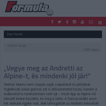
F1
PARC FERMÉ
Parc Fermé
FORMULA
MOTOR
NEMZETKÖZI
HAZAI
Gellérfi Gergő
RETRO
EGYÉB
1093 napja
PODCAST
SHOP
LIVE
TIPPJÁTÉK
„Vegye meg az Andretti az
DIGITÁLIS MAGAZIN
PONTÁLLÁSOK
VERSENYNAPTÁRAK
Alpine-t, és mindenki jól jár!”
Helmut Marko nem csupán saját csapatával és pilótáival
foglalkozik sokat (persze azt is előszeretettel teszi), hanem a
riválisokról is rendszeresen szót ejt – most épp az Alpine-ról
támadt kedve beszélni, és meg is tette. A francia istálló azon
két alakulat egyike volt, akik támogatták az Andretti érkezését