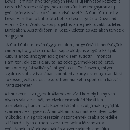
Lewis Hamilton a versenypályán kívül is új kihívásba kezdett: a
Ferrari hétszeres világbajnoka Frankfurtban megnyitotta új
gyűjtőkártyás vállalkozásának első üzletét. A Card Culture by
Lewis Hamilton a brit pilóta befektetési cége és a Dave and
Adam's Card World közös projektje, amelynek további üzleteit
Európában, Ausztráliában, a Közel-Keleten és Ázsiában tervezik
megnyitni.
„A Card Culture révén úgy gondolom, hogy óriási lehetőségünk
van arra, hogy olyan módon kapcsolódjunk a gyűjtőkártyák
kultúrájához, ahogyan eddig senki sem tudott” – mondta
Hamilton, aki azt is elárulta, az ötlet gyermekkorából ered,
amikor még futballkártyákat gyűjtött. „Emlékszem, milyen
izgalmas volt az iskolában kibontani a kártyacsomagokat. Kicsi
közösség volt, de összekötött bennünket a sport és a kártyák
iránti szeretet.”
A brit szerint az Egyesült Államokon kívül komoly hiány van
olyan szaküzletekből, amelyek nemcsak értékesítik a
termékeket, hanem találkozóhelyként is szolgálnak a gyűjtők
számára.„ Az Egyesült Államokban több mint ezer ilyen üzlet
működik, a világ többi részén viszont ennek csak a töredéke
található. Olyan otthont szerettem volna létrehozni a
gyűjtőknek, a játékosoknak és a gyerekeknek, ahol újra