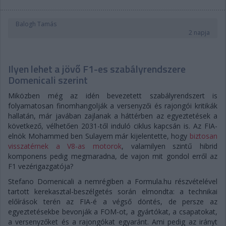
Balogh Tamás
2 napja
Ilyen lehet a jövő F1-es szabályrendszere
Domenicali szerint
Miközben még az idén bevezetett szabályrendszert is
folyamatosan finomhangolják a versenyzői és rajongói kritikák
hallatán, már javában zajlanak a háttérben az egyeztetések a
következő, vélhetően 2031-től induló ciklus kapcsán is. Az FIA-
elnök Mohammed ben Sulayem már kijelentette, hogy
biztosan
visszatérnek a V8-as motorok
, valamilyen szintű hibrid
komponens pedig megmaradna, de vajon mit gondol erről az
F1 vezérigazgatója?
Stefano Domenicali a nemrégiben a Formula.hu részvételével
tartott kerekasztal-beszélgetés során elmondta: a technikai
előírások terén az FIA-é a végső döntés, de persze az
egyeztetésekbe bevonják a FOM-ot, a gyártókat, a csapatokat,
a versenyzőket és a rajongókat egyaránt. Ami pedig az irányt