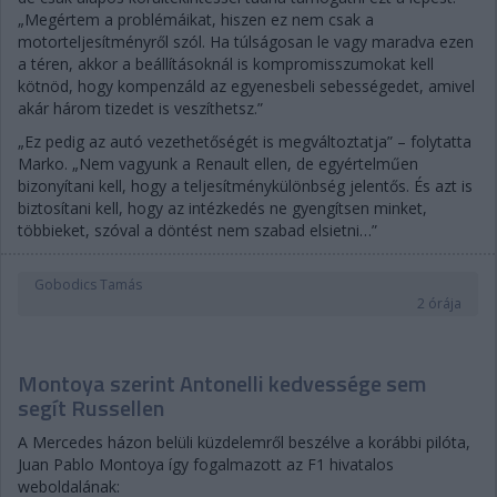
„Megértem a problémáikat, hiszen ez nem csak a
motorteljesítményről szól. Ha túlságosan le vagy maradva ezen
a téren, akkor a beállításoknál is kompromisszumokat kell
kötnöd, hogy kompenzáld az egyenesbeli sebességedet, amivel
akár három tizedet is veszíthetsz.”
„Ez pedig az autó vezethetőségét is megváltoztatja” – folytatta
Marko. „Nem vagyunk a Renault ellen, de egyértelműen
bizonyítani kell, hogy a teljesítménykülönbség jelentős. És azt is
biztosítani kell, hogy az intézkedés ne gyengítsen minket,
többieket, szóval a döntést nem szabad elsietni…”
Gobodics Tamás
2 órája
Montoya szerint Antonelli kedvessége sem
segít Russellen
A Mercedes házon belüli küzdelemről beszélve a korábbi pilóta,
Juan Pablo Montoya így fogalmazott az F1 hivatalos
weboldalának: