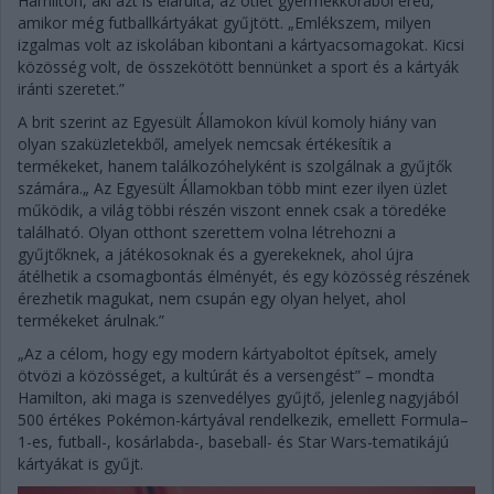
Hamilton, aki azt is elárulta, az ötlet gyermekkorából ered,
amikor még futballkártyákat gyűjtött. „Emlékszem, milyen
izgalmas volt az iskolában kibontani a kártyacsomagokat. Kicsi
közösség volt, de összekötött bennünket a sport és a kártyák
iránti szeretet.”
A brit szerint az Egyesült Államokon kívül komoly hiány van
olyan szaküzletekből, amelyek nemcsak értékesítik a
termékeket, hanem találkozóhelyként is szolgálnak a gyűjtők
számára.„ Az Egyesült Államokban több mint ezer ilyen üzlet
működik, a világ többi részén viszont ennek csak a töredéke
található. Olyan otthont szerettem volna létrehozni a
gyűjtőknek, a játékosoknak és a gyerekeknek, ahol újra
átélhetik a csomagbontás élményét, és egy közösség részének
érezhetik magukat, nem csupán egy olyan helyet, ahol
termékeket árulnak.”
„Az a célom, hogy egy modern kártyaboltot építsek, amely
ötvözi a közösséget, a kultúrát és a versengést” – mondta
Hamilton, aki maga is szenvedélyes gyűjtő, jelenleg nagyjából
500 értékes Pokémon-kártyával rendelkezik, emellett Formula–
1-es, futball-, kosárlabda-, baseball- és Star Wars-tematikájú
kártyákat is gyűjt.