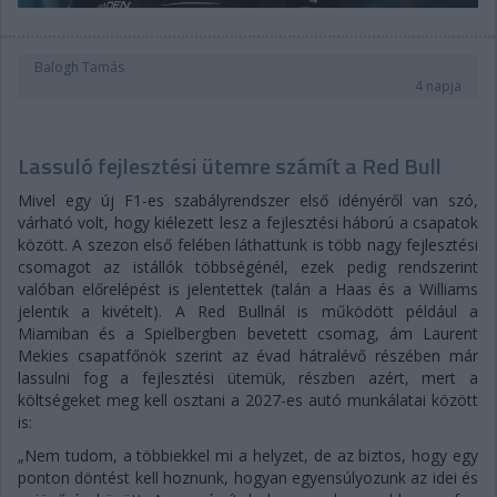
Balogh Tamás
4 napja
Lassuló fejlesztési ütemre számít a Red Bull
Mivel egy új F1-es szabályrendszer első idényéről van szó,
várható volt, hogy kiélezett lesz a fejlesztési háború a csapatok
között. A szezon első felében láthattunk is több nagy fejlesztési
csomagot az istállók többségénél, ezek pedig rendszerint
valóban előrelépést is jelentettek (talán a Haas és a Williams
jelentik a kivételt). A Red Bullnál is működött például a
Miamiban és a Spielbergben bevetett csomag, ám Laurent
Mekies csapatfőnök szerint az évad hátralévő részében már
lassulni fog a fejlesztési ütemük, részben azért, mert a
költségeket meg kell osztani a 2027-es autó munkálatai között
is:
„Nem tudom, a többiekkel mi a helyzet, de az biztos, hogy egy
ponton döntést kell hoznunk, hogyan egyensúlyozunk az idei és