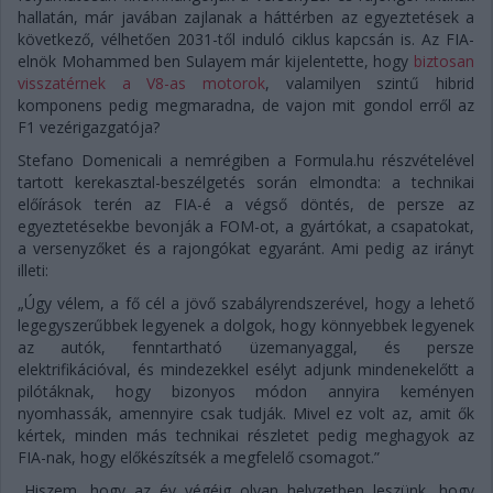
hallatán, már javában zajlanak a háttérben az egyeztetések a
következő, vélhetően 2031-től induló ciklus kapcsán is. Az FIA-
elnök Mohammed ben Sulayem már kijelentette, hogy
biztosan
visszatérnek a V8-as motorok
, valamilyen szintű hibrid
komponens pedig megmaradna, de vajon mit gondol erről az
F1 vezérigazgatója?
Stefano Domenicali a nemrégiben a Formula.hu részvételével
tartott kerekasztal-beszélgetés során elmondta: a technikai
előírások terén az FIA-é a végső döntés, de persze az
egyeztetésekbe bevonják a FOM-ot, a gyártókat, a csapatokat,
a versenyzőket és a rajongókat egyaránt. Ami pedig az irányt
illeti:
„Úgy vélem, a fő cél a jövő szabályrendszerével, hogy a lehető
legegyszerűbbek legyenek a dolgok, hogy könnyebbek legyenek
az autók, fenntartható üzemanyaggal, és persze
elektrifikációval, és mindezekkel esélyt adjunk mindenekelőtt a
pilótáknak, hogy bizonyos módon annyira keményen
nyomhassák, amennyire csak tudják. Mivel ez volt az, amit ők
kértek, minden más technikai részletet pedig meghagyok az
FIA-nak, hogy előkészítsék a megfelelő csomagot.”
„Hiszem, hogy az év végéig olyan helyzetben leszünk, hogy