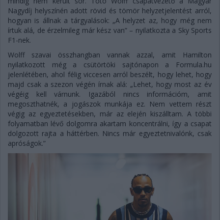
mindig nem került sor. Toto Wolff csapatvezető a Magyar
Nagydíj helyszínén adott rövid és tömör helyzetjelentést arról,
hogyan is állnak a tárgyalások: „A helyzet az, hogy még nem
írtuk alá, de érzelmileg már kész van” – nyilatkozta a Sky Sports
F1-nek.
Wolff szavai összhangban vannak azzal, amit Hamilton
nyilatkozott még a csütörtöki sajtónapon a Formula.hu
jelenlétében, ahol félig viccesen arról beszélt, hogy lehet, hogy
majd csak a szezon végén írnak alá: „Lehet, hogy most az év
végéig kell várnunk. Igazából nincs információm, amit
megoszthatnék, a jogászok munkája ez. Nem vettem részt
végig az egyeztetésekben, már az elején kiszálltam. A többi
folyamatban lévő dolgomra akartam koncentrálni, így a csapat
dolgozott rajta a háttérben. Nincs már egyeztetnivalónk, csak
apróságok.”