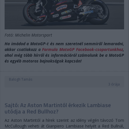
Fotó: Michelin Motorsport
Ha imádod a MotoGP-t és nem szeretnél semmiről lemaradni,
akkor csatlakozz a
Formula MotoGP Facebook-csoportunkhoz
,
ahol még több hírről és információról számolunk be a MotoGP
és egyéb motoros bajnokságok kapcsán!
Balogh Tamás
3 órája
Sajtó: Az Aston Martintól érkezik Lambiase
utódja a Red Bullhoz?
Az Aston Martintól a hírek szerint az idény végén távozó Tom
McCullough veheti át Gianpiero Lambiase helyét a Red Bullnál,