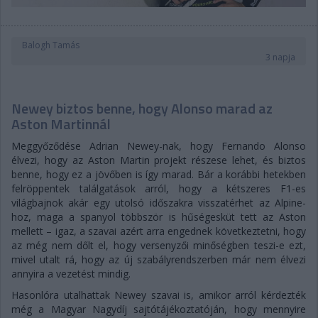
Balogh Tamás
3 napja
Newey biztos benne, hogy Alonso marad az
Aston Martinnál
Meggyőződése Adrian Newey-nak, hogy Fernando Alonso
élvezi, hogy az Aston Martin projekt részese lehet, és biztos
benne, hogy ez a jövőben is így marad. Bár a korábbi hetekben
felröppentek találgatások arról, hogy a kétszeres F1-es
világbajnok akár egy utolsó időszakra visszatérhet az Alpine-
hoz, maga a spanyol többször is hűségesküt tett az Aston
mellett – igaz, a szavai azért arra engednek következtetni, hogy
az még nem dőlt el, hogy versenyzői minőségben teszi-e ezt,
mivel utalt rá, hogy az új szabályrendszerben már nem élvezi
annyira a vezetést mindig.
Hasonlóra utalhattak Newey szavai is, amikor arról kérdezték
még a Magyar Nagydíj sajtótájékoztatóján, hogy mennyire