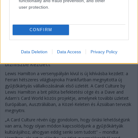
functionality and fraud prevention, and other
user protection.
Gellérfi Gergő
CONFIRM
5 napja
Data Deletion
Data Access
Privacy Policy
Lewis Hamilton régi szenvedélye nyomán új
bizniszbe kezdett
Lewis Hamilton a versenypályán kívül is új kihívásba kezdett: a
Ferrari hétszeres világbajnoka Frankfurtban megnyitotta új
gyűjtőkártyás vállalkozásának első üzletét. A Card Culture by
Lewis Hamilton a brit pilóta befektetési cége és a Dave and
Adam's Card World közös projektje, amelynek további üzleteit
Európában, Ausztráliában, a Közel-Keleten és Ázsiában tervezik
megnyitni.
„A Card Culture révén úgy gondolom, hogy óriási lehetőségünk
van arra, hogy olyan módon kapcsolódjunk a gyűjtőkártyák
kultúrájához, ahogyan eddig senki sem tudott” – mondta