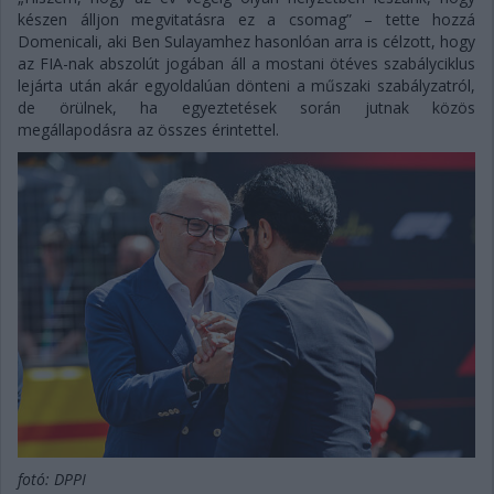
készen álljon megvitatásra ez a csomag” – tette hozzá
Domenicali, aki Ben Sulayamhez hasonlóan arra is célzott, hogy
az FIA-nak abszolút jogában áll a mostani ötéves szabályciklus
lejárta után akár egyoldalúan dönteni a műszaki szabályzatról,
de örülnek, ha egyeztetések során jutnak közös
megállapodásra az összes érintettel.
fotó: DPPI