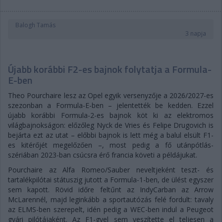
Balogh Tamás
3 napja
Újabb korábbi F2-es bajnok folytatja a Formula-
E-ben
Theo Pourchaire lesz az Opel egyik versenyzője a 2026/2027-es
szezonban a Formula-E-ben – jelentették be kedden. Ezzel
újabb korábbi Formula-2-es bajnok köt ki az elektromos
világbajnokságon: előzőleg Nyck de Vries és Felipe Drugovich is
bejárta ezt az utat – előbbi bajnok is lett még a balul elsült F1-
es kitérőjét megelőzően –, most pedig a fő utánpótlás-
szériában 2023-ban csúcsra érő francia követi a példájukat.
Pourchaire az Alfa Romeo/Sauber neveltjeként teszt- és
tartalékpilótai státuszig jutott a Formula-1-ben, de ülést egyszer
sem kapott. Rövid időre feltűnt az IndyCarban az Arrow
McLarennél, majd leginkább a sportautózás felé fordult: tavaly
az ELMS-ben szerepelt, idén pedig a WEC-ben indul a Peugeot
gyári pilótájaként. Az F1-gyel sem veszítette el teljesen a