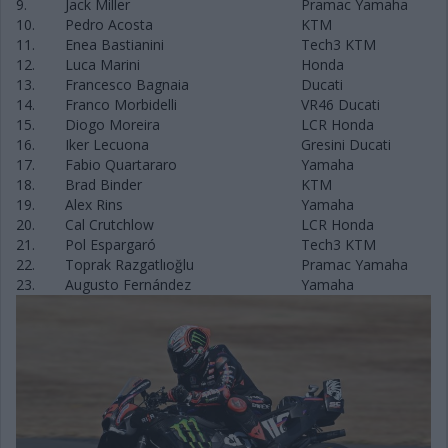
9.
Jack Miller
Pramac Yamaha
10.
Pedro Acosta
KTM
11.
Enea Bastianini
Tech3 KTM
12.
Luca Marini
Honda
13.
Francesco Bagnaia
Ducati
14.
Franco Morbidelli
VR46 Ducati
15.
Diogo Moreira
LCR Honda
16.
Iker Lecuona
Gresini Ducati
17.
Fabio Quartararo
Yamaha
18.
Brad Binder
KTM
19.
Alex Rins
Yamaha
20.
Cal Crutchlow
LCR Honda
21.
Pol Espargaró
Tech3 KTM
22.
Toprak Razgatlıoğlu
Pramac Yamaha
23.
Augusto Fernández
Yamaha