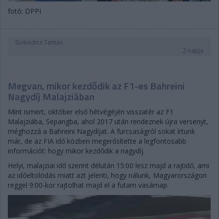
fotó: DPPI
Gobodics Tamás
2 napja
Megvan, mikor kezdődik az F1-es Bahreini
Nagydíj Malajziában
Mint ismert, október első hétvégéjén visszatér az F1
Malajziába, Sepangba, ahol 2017 után rendeznek újra versenyt,
méghozzá a Bahreini Nagydíjat. A furcsaságról sokat írtunk
már, de az FIA idő közben megerősítette a legfontosabb
információt: hogy mikor kezdődik a nagydíj.
Helyi, malajziai idő szerint délután 15:00 lesz majd a rajtidő, ami
az időeltolódás miatt azt jelenti, hogy nálunk, Magyarországon
reggel 9:00-kor rajtolhat majd el a futam vasárnap.