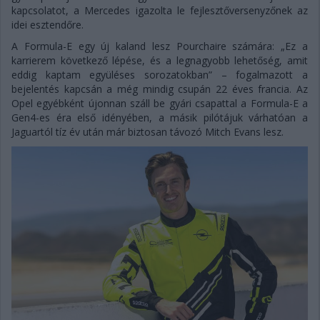
kapcsolatot, a Mercedes igazolta le fejlesztőversenyzőnek az
idei esztendőre.
A Formula-E egy új kaland lesz Pourchaire számára: „Ez a
karrierem következő lépése, és a legnagyobb lehetőség, amit
eddig kaptam együléses sorozatokban” – fogalmazott a
bejelentés kapcsán a még mindig csupán 22 éves francia. Az
Opel egyébként újonnan száll be gyári csapattal a Formula-E a
Gen4-es éra első idényében, a másik pilótájuk várhatóan a
Jaguartól tíz év után már biztosan távozó Mitch Evans lesz.