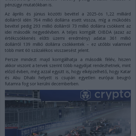
pénzügyi mutatókban is.
Az április és június közötti bevétel a 2025-ös 1,22 milliárd
dollárról idén 764 millió dollárra esett vissza, míg a működés
bevétel pedig 293 millió dollárról 73 millió dollárra csökkent az
idei második negyedévben. A teljes korrigált OIBDA (azaz az
értékcsökkenés előtti üzemi eredmény) adatai 361 millió
dollárról 139 millió dollárra csökkentek – ez utóbbi valamivel
több mint 60 százalékos visszaesést jelent.
Persze mindezt majd korrigálhatja a második félév, hiszen
akkor viszont a tervek szerint több nagydíjat rendezhetnek, mint
előző évben, még azzal együtt is, hogy elképzelhető, hogy Katar
és Abu Dhabi helyett is csupán egyetlen európai beugró
futamra fog sor kerülni decemberben.