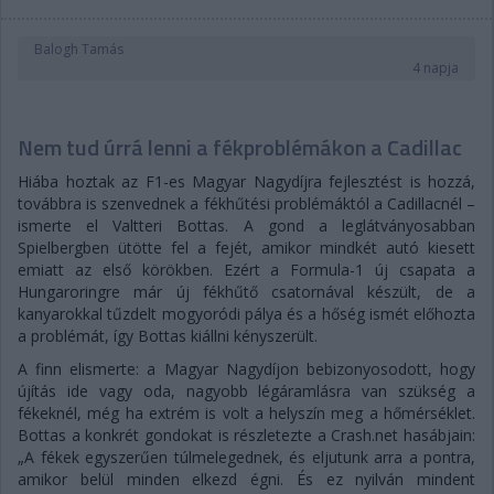
Balogh Tamás
4 napja
Nem tud úrrá lenni a fékproblémákon a Cadillac
Hiába hoztak az F1-es Magyar Nagydíjra fejlesztést is hozzá,
továbbra is szenvednek a fékhűtési problémáktól a Cadillacnél –
ismerte el Valtteri Bottas. A gond a leglátványosabban
Spielbergben ütötte fel a fejét, amikor mindkét autó kiesett
emiatt az első körökben. Ezért a Formula-1 új csapata a
Hungaroringre már új fékhűtő csatornával készült, de a
kanyarokkal tűzdelt mogyoródi pálya és a hőség ismét előhozta
a problémát, így Bottas kiállni kényszerült.
A finn elismerte: a Magyar Nagydíjon bebizonyosodott, hogy
újítás ide vagy oda, nagyobb légáramlásra van szükség a
fékeknél, még ha extrém is volt a helyszín meg a hőmérséklet.
Bottas a konkrét gondokat is részletezte a Crash.net hasábjain:
„A fékek egyszerűen túlmelegednek, és eljutunk arra a pontra,
amikor belül minden elkezd égni. És ez nyilván mindent