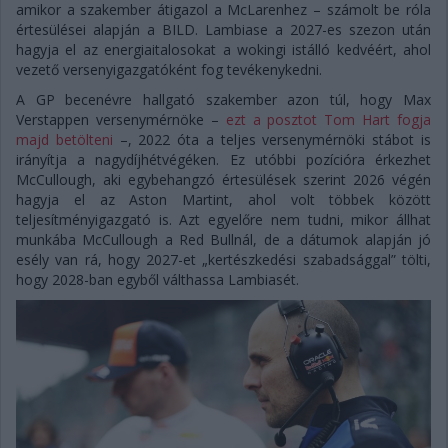
amikor a szakember átigazol a McLarenhez – számolt be róla
értesülései alapján a BILD. Lambiase a 2027-es szezon után
hagyja el az energiaitalosokat a wokingi istálló kedvéért, ahol
vezető versenyigazgatóként fog tevékenykedni.
A GP becenévre hallgató szakember azon túl, hogy Max
Verstappen versenymérnöke –
ezt a posztot Tom Hart fogja
majd betölteni
–, 2022 óta a teljes versenymérnöki stábot is
irányítja a nagydíjhétvégéken. Ez utóbbi pozícióra érkezhet
McCullough, aki egybehangzó értesülések szerint 2026 végén
hagyja el az Aston Martint, ahol volt többek között
teljesítményigazgató is. Azt egyelőre nem tudni, mikor állhat
munkába McCullough a Red Bullnál, de a dátumok alapján jó
esély van rá, hogy 2027-et „kertészkedési szabadsággal” tölti,
hogy 2028-ban egyből válthassa Lambiasét.