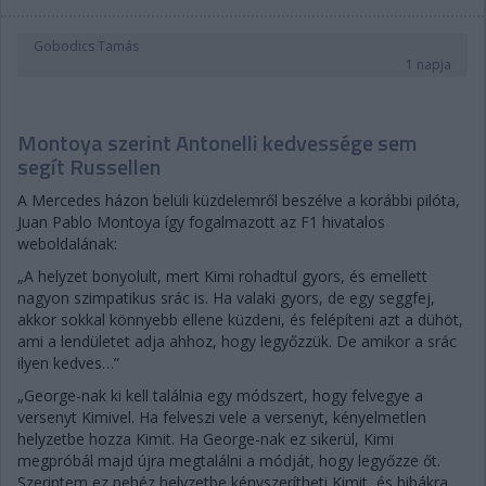
Gobodics Tamás
1 napja
Montoya szerint Antonelli kedvessége sem
segít Russellen
A Mercedes házon belüli küzdelemről beszélve a korábbi pilóta,
Juan Pablo Montoya így fogalmazott az F1 hivatalos
weboldalának:
„A helyzet bonyolult, mert Kimi rohadtul gyors, és emellett
nagyon szimpatikus srác is. Ha valaki gyors, de egy seggfej,
akkor sokkal könnyebb ellene küzdeni, és felépíteni azt a dühöt,
ami a lendületet adja ahhoz, hogy legyőzzük. De amikor a srác
ilyen kedves…”
„George-nak ki kell találnia egy módszert, hogy felvegye a
versenyt Kimivel. Ha felveszi vele a versenyt, kényelmetlen
helyzetbe hozza Kimit. Ha George-nak ez sikerül, Kimi
megpróbál majd újra megtalálni a módját, hogy legyőzze őt.
Szerintem ez nehéz helyzetbe kényszerítheti Kimit, és hibákra