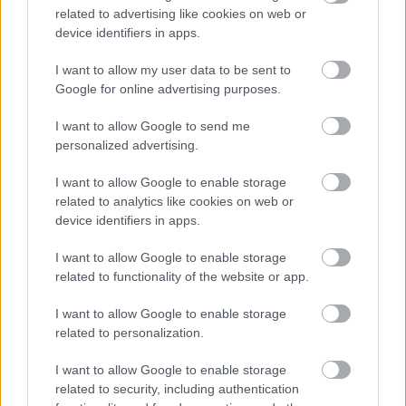
egyszerűen a helyzetből adódnak. Sokszor csak azért fékeznek
related to advertising like cookies on web or
ki látványosan egy autót, mert az előtte haladónak éppen
device identifiers in apps.
töltenie kell az akkumulátorát.”
Az osztrák szakember ugyanakkor kiemelte az idény két
I want to allow my user data to be sent to
legnagyobb pozitív meglepetését is. Elmondása szerint Bernie
Google for online advertising purposes.
Ecclestone-nal együtt nagyra tartja a világbajnoki összetettet
vezető Kimi Antonelli higgadtságát és sebességét, míg Max
I want to allow Google to send me
Verstappen Magyar Nagydíjon nyújtott teljesítményét külön is
personalized advertising.
méltatta: „Ahogy Max kétszer is kifékezte Hamiltont azon a
szűk pályán, az a 2026-os szezon egyik csúcspontja volt.”
I want to allow Google to enable storage
related to analytics like cookies on web or
device identifiers in apps.
I want to allow Google to enable storage
related to functionality of the website or app.
I want to allow Google to enable storage
related to personalization.
I want to allow Google to enable storage
related to security, including authentication