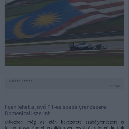
Balogh Tamás
3 napja
Ilyen lehet a jövő F1-es szabályrendszere
Domenicali szerint
Miközben még az idén bevezetett szabályrendszert is
folyamatosan finomhangolják a versenyzői és rajongói kritikák