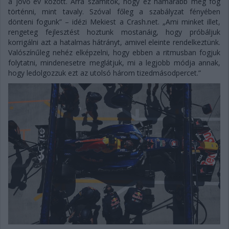
a jövő év között. Arra számítok, hogy ez hamarabb meg fog
történni, mint tavaly. Szóval főleg a szabályzat fényében
dönteni fogunk” – idézi Mekiest a Crash.net. „Ami minket illet,
rengeteg fejlesztést hoztunk mostanáig, hogy próbáljuk
korrigálni azt a hatalmas hátrányt, amivel eleinte rendelkeztünk.
Valószínűleg nehéz elképzelni, hogy ebben a ritmusban fogjuk
folytatni, mindenesetre meglátjuk, mi a legjobb módja annak,
hogy ledolgozzuk ezt az utolsó három tizedmásodpercet.”