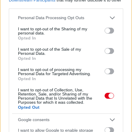
third parties.
Marko szerint a szurkolók nem tudják, mi
történik valójában
Please note that this website/app uses one or more Google
Personal Data Processing Opt Outs
services and may gather and store information including but
A Red Bull korábbi tanácsadója, Helmut Marko szerint ugyan
not limited to your visit or usage behaviour. You may click to
I want to opt-out of the Sharing of my
látványosabbá váltak a Formula–1-es futamok a 2026-os
personal data.
grant or deny consent to Google and its third-party tags to
Opted In
szabályok bevezetése óta, de sok előzés nem feltétlenül a
use your data for below specified purposes in below Google
versenyzők képességeit tükrözi. Az osztrák szakember úgy véli,
consent section.
I want to opt-out of the Sale of my
a szurkolók többsége nem is tudja, hogy számos manőver
Personal Data.
hátterében technikai okok állnak.
Opted In
A Blick veterán újságírója, Roger Benoit arról írt, hogy barátai,
I want to opt-out of processing my
Bernie Ecclestone, Peter Sauber és Marko továbbra is szinte
Personal Data for Targeted Advertising.
minden szabadedzést, időmérőt és futamot figyelemmel követ.
Opted In
„Lenyűgöz a nézők lelkesedése. A futamok általában
izgalmasak. Legutóbb például Magyarországon is, ahol
I want to opt-out of Collection, Use,
Retention, Sale, and/or Sharing of my
korábban gyakran előzés nélküli vonatozást láthattunk” –
Personal Data that Is Unrelated with the
mondta Marko, aki ugyanakkor úgy érzi, a 2026-os technikai
Purposes for which it was collected.
szabályok miatt nem minden látványos előzés tekinthető valódi
Opted Out
csatának.
Google consents
„Egyértelmű, hogy a szurkolók szeretik a sok előzést. Sajnos
azonban aligha tudja bárki, hogy ezek valódi előzések-e, vagy
I want to allow Google to enable storage