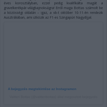
éves korosztályban, ezzel pedig kvalifikálta magát a
gravelkerékpár-világbajnokságra! Erről maga Bottas számolt be
a közösségi oldalán – igaz, a vb-t október 10-11-én rendezik
Ausztráliában, ami ütközik az F1-es Szingapúri Nagydíjjal.
A bejegyzés megtekintése az Instagramon
Valtteri Bottas (@valtteribottas) által megosztott bejegyzés