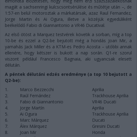
elmondta előzetesen, hogy még nem érzi százszázalékosnak
magát a sachsenringi kulcscsontsérülése és műtétje után –, de
1:57-en belül motoroztak a márkatársak, azaz Raul Fernandez,
Jorge Martin és Ai Ogura, illetve a közéjük egyedüliként
beékelődő Fabio di Giannantonio a VR46 Ducatival.
Az első ötöst a Marquez testvérek követik a sorban, míg a top
10-be és ezzel a Q2-be bejutott még a hondás Joan Mir, a
yamahás Jack Miller és a KTM-es Pedro Acosta – utóbbi annak
ellenére, hogy kétszer is bukott a nap során. Q1-re szorul
viszont például Francesco Bagnaia, aki ugyancsak elesett
délután.
A péntek délutáni edzés eredménye (a top 10 bejutott a
Q2-be):
1.
Marco Bezzecchi
Aprilia
2.
Raúl Fernández
Trackhouse Aprilia
3.
Fabio di Giannantonio
VR46 Ducati
4.
Jorge Martín
Aprilia
5.
Ai Ogura
Trackhouse Aprilia
6.
Marc Márquez
Ducati
7.
Álex Márquez
Gresini Ducati
8.
Joan Mir
Honda