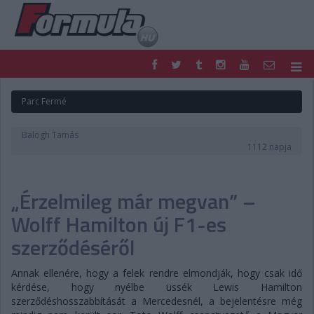
F1
PARC FERMÉ
Parc Fermé
FORMULA
MOTOR
NEMZETKÖZI
HAZAI
Balogh Tamás
RETRO
EGYÉB
1112 napja
PODCAST
SHOP
LIVE
TIPPJÁTÉK
„Érzelmileg már megvan” –
DIGITÁLIS MAGAZIN
PONTÁLLÁSOK
VERSENYNAPTÁRAK
Wolff Hamilton új F1-es
szerződéséről
Annak ellenére, hogy a felek rendre elmondják, hogy csak idő
kérdése, hogy nyélbe üssék Lewis Hamilton
szerződéshosszabbítását a Mercedesnél, a bejelentésre még