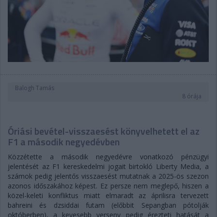
Balogh Tamás
8 órája
Óriási bevétel-visszaesést könyvelhetett el az
F1 a második negyedévben
Közzétette a második negyedévre vonatkozó pénzügyi
jelentését az F1 kereskedelmi jogait birtokló Liberty Media, a
számok pedig jelentős visszaesést mutatnak a 2025-ös szezon
azonos időszakához képest. Ez persze nem meglepő, hiszen a
közel-keleti konfliktus miatt elmaradt az áprilisra tervezett
bahreini és dzsiddai futam (előbbit Sepangban pótolják
októberben), a kevesebb verseny pedig érezteti hatását a