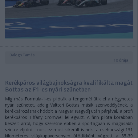
Balogh Tamás
10 órája
Kerékpáros világbajnokságra kvalifikálta magát
Bottas az F1-es nyári szünetben
Míg más Formula-1-es pilóták a tengernél ütik el a négyhetes
nyári szünetet, addig Valtteri Bottas másik szenvedélyének, a
kerékpározásnak hódolt a Magyar Nagydíj után párjával, a profi
kerékpáros Tiffany Cromwell-lel együtt. A finn pilóta korábban
beszélt arról, hogy szeretne ebben a sportágban is magasabb
szintre eljutni – nos, ez most sikerült is neki: a csehországi 131
kilométeres világkupaversenyen ötödikként végzett a 35-39