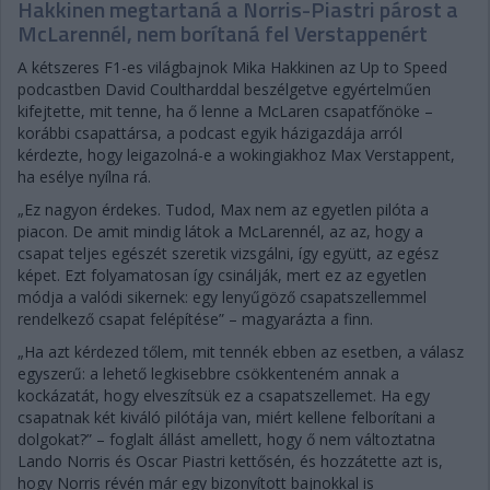
Hakkinen megtartaná a Norris-Piastri párost a
McLarennél, nem borítaná fel Verstappenért
A kétszeres F1-es világbajnok Mika Hakkinen az Up to Speed
podcastben David Coultharddal beszélgetve egyértelműen
kifejtette, mit tenne, ha ő lenne a McLaren csapatfőnöke –
korábbi csapattársa, a podcast egyik házigazdája arról
kérdezte, hogy leigazolná-e a wokingiakhoz Max Verstappent,
ha esélye nyílna rá.
„Ez nagyon érdekes. Tudod, Max nem az egyetlen pilóta a
piacon. De amit mindig látok a McLarennél, az az, hogy a
csapat teljes egészét szeretik vizsgálni, így együtt, az egész
képet. Ezt folyamatosan így csinálják, mert ez az egyetlen
módja a valódi sikernek: egy lenyűgöző csapatszellemmel
rendelkező csapat felépítése” – magyarázta a finn.
„Ha azt kérdezed tőlem, mit tennék ebben az esetben, a válasz
egyszerű: a lehető legkisebbre csökkenteném annak a
kockázatát, hogy elveszítsük ez a csapatszellemet. Ha egy
csapatnak két kiváló pilótája van, miért kellene felborítani a
dolgokat?” – foglalt állást amellett, hogy ő nem változtatna
Lando Norris és Oscar Piastri kettősén, és hozzátette azt is,
hogy Norris révén már egy bizonyított bajnokkal is