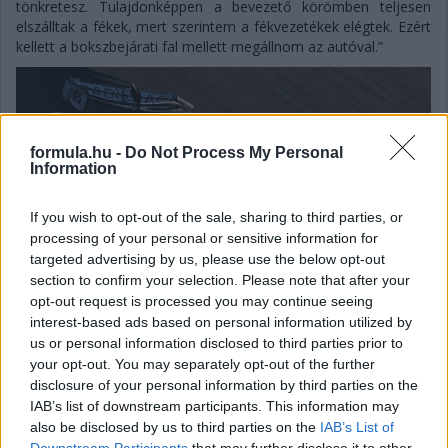
tönkretesz. Tulajdonképpen a bevezető körömben teljesen
elszálltak a fékek, mert szerintem a fékvezetékek elégtek. Ezért
kellett a bokszbejárati fal mellett megállnom az autóval.”
formula.hu -
Do Not Process My Personal
Information
If you wish to opt-out of the sale, sharing to third parties, or
processing of your personal or sensitive information for
targeted advertising by us, please use the below opt-out
section to confirm your selection. Please note that after your
opt-out request is processed you may continue seeing
interest-based ads based on personal information utilized by
us or personal information disclosed to third parties prior to
your opt-out. You may separately opt-out of the further
disclosure of your personal information by third parties on the
Gellérfi Gergő
IAB’s list of downstream participants. This information may
5 napja
also be disclosed by us to third parties on the
IAB’s List of
Downstream Participants
that may further disclose it to other