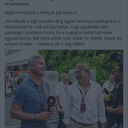
rendelkeznek.
Majd rámutatott a kettejük párosára is:
„Mi voltunk a leghosszabb ideig együtt versenyző pilótapáros a
McLarennél! Ez csak azt bizonyítja, hogy egyáltalán nem
szükséges új embert hozni, ha a csapaton belüli harmónia
egyszerűen jó. Bár néha nehéz eset voltál, ne feledd, David! De
tudtam kezelni” – nevettek jót a régi időkön.