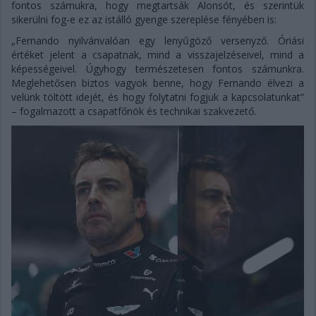
fontos számukra, hogy megtartsák Alonsót, és szerintük
sikerülni fog-e ez az istálló gyenge szereplése fényében is:
„Fernando nyilvánvalóan egy lenyűgöző versenyző. Óriási
értéket jelent a csapatnak, mind a visszajelzéseivel, mind a
képességeivel. Úgyhogy természetesen fontos számunkra.
Meglehetősen biztos vagyok benne, hogy Fernando élvezi a
velünk töltött idejét, és hogy folytatni fogjuk a kapcsolatunkat”
– fogalmazott a csapatfőnök és technikai szakvezető.