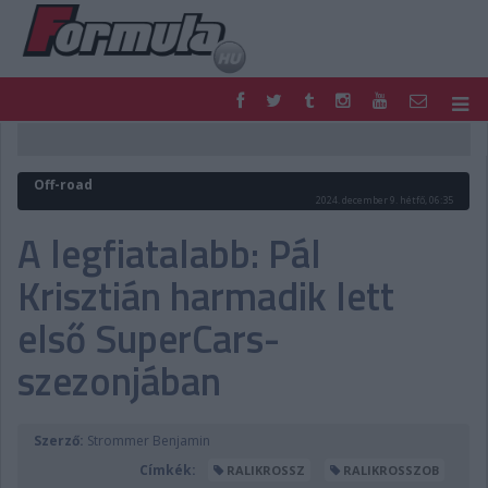
F1
PARC FERMÉ
FORMULA
MOTOR
Off-road
NEMZETKÖZI
HAZAI
2024. december 9. hétfő, 06:35
RETRO
EGYÉB
A legfiatalabb: Pál
PODCAST
SHOP
Krisztián harmadik lett
LIVE
TIPPJÁTÉK
DIGITÁLIS MAGAZIN
PONTÁLLÁSOK
első SuperCars-
VERSENYNAPTÁRAK
szezonjában
Szerző:
Strommer Benjamin
Címkék:
RALIKROSSZ
RALIKROSSZOB