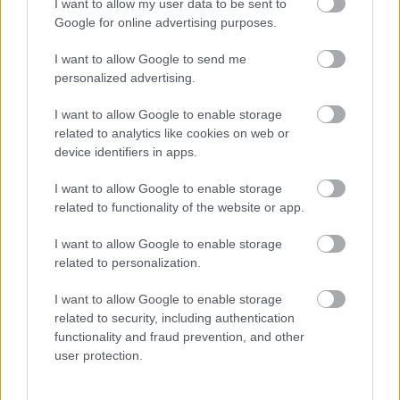
I want to allow my user data to be sent to
17 órája
Google for online advertising purposes.
Az F1-es Német Nagydíj „mindenképpen megvalósul”
I want to allow Google to send me
Domenicali szerint
personalized advertising.
I want to allow Google to enable storage
related to analytics like cookies on web or
device identifiers in apps.
I want to allow Google to enable storage
related to functionality of the website or app.
I want to allow Google to enable storage
related to personalization.
I want to allow Google to enable storage
related to security, including authentication
functionality and fraud prevention, and other
21 órája
user protection.
„Jó látni, hogy közel az álom” – Camara az F1-es
pletykákról