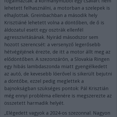
fogalmaztak: a kormányműből egy csavart nem
lehetett felhasználni, a motorban a szelepek is
elhajlottak. Greinbachban a második hely
Krisztiáné lehetett volna a döntőben, de ő is
áldozatul esett egy osztrák ellenfél
agresszivitásának. Nyirád másodszor sem
hozott szerencsét: a versenyző legerősebb
hétvégéjének érezte, de itt a motor állt meg az
elődöntőben. A szezonzárón, a Slovakia Ringen
egy hibás lambdaszonda miatt gyengélkedett
az autó, de kevesebb lóerővel is sikerült bejutni
a döntőbe, ezzel pedig meglettek a
bajnokságban szükséges pontok: Pál Krisztián
még ennyi probléma ellenére is megszerezte az
összetett harmadik helyét.
„Elégedett vagyok a 2024-os szezonnal. Nagyon