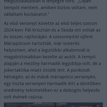
megszólalásaiban is lényegre törő. „Olyan
tempót mentem, amiben biztos voltam, nem
vállaltam kockázatot.”
Az első versenyt követte az első teljes szezon
2024-ben: Pál Krisztián és a Skoda ott voltak az
év összes rajtlistáján. A szezonnyitót újfent
Máriapócson tartották, már ismerős
helyszínen, ahol a legutóbbi alkalomnál is
magabiztosabban kezelte az autót. A tempó
alapján a mezőny harmadik legjobbja volt, de a
jokertaktika miatt ötödik lett. A pünkösdi
hétvégén, az év másik máriapócsi versenyén,
egy tiszta versenyen harmadik lett a döntőben:
eredmény tekintetében ez a dobogós helyezés
volt évének csúcsa.