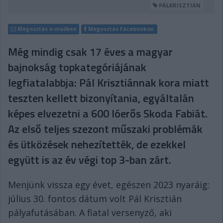
PÁLKRISZTIÁN
Megosztás e-mailben
Megosztás Facebookon
Még mindig csak 17 éves a magyar
bajnokság topkategóriájának
legfiatalabbja: Pál Krisztiánnak kora miatt
teszten kellett bizonyítania, egyáltalán
képes elvezetni a 600 lóerős Skoda Fabiát.
Az első teljes szezont műszaki problémák
és ütközések nehezítették, de ezekkel
együtt is az év végi top 3-ban zárt.
Menjünk vissza egy évet, egészen 2023 nyaráig:
július 30. fontos dátum volt Pál Krisztián
pályafutásában. A fiatal versenyző, aki