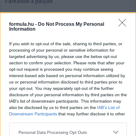
Farkasok a pályán
formula.hu -
Do Not Process My Personal
Information
If you wish to opt-out of the sale, sharing to third parties, or
processing of your personal or sensitive information for
Újra nála az arany: Negyedszer bajnok Vámosi
targeted advertising by us, please use the below opt-out
Tibor
section to confirm your selection. Please note that after your
opt-out request is processed you may continue seeing
interest-based ads based on personal information utilized by
us or personal information disclosed to third parties prior to
your opt-out. You may separately opt-out of the further
Hallgasd meg a Formula Podcast
disclosure of your personal information by third parties on the
legfrissebb adását!
IAB’s list of downstream participants. This information may
also be disclosed by us to third parties on the
IAB’s List of
Downstream Participants
that may further disclose it to other
third parties.
Please note that this website/app uses one or more Google
Personal Data Processing Opt Outs