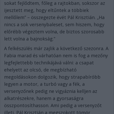
sokat fejlődtem, főleg a rajtokban, sokszor az
ijesztett meg, hogy eltűntek a többiek
mellőlem” – összegezte évét Pál Krisztián. „Ha
nincs a sok versenybaleset, sem hiszem, hogy
előrébb végeztem volna, de biztos szorosabb
lett volna a bajnokság.”
A felkészülés már zajlik a következő szezonra. A
Fabia marad és várhatóan nem is fog a mezőny
legfejlettebb technikájává válni: a csapat
ehelyett az olcsó, de megbízható
megoldásokon dolgozik, hogy strapabíróbb
legyen a motor, a turbó vagy a fék, a
versenyzőnek pedig ne vigyáznia kelljen az
alkatrészekre, hanem a gyorsaságra
összpontosíthasson. Ami pedig a versenyzőt
illeti, Pál Krisztián a megszokott tömör