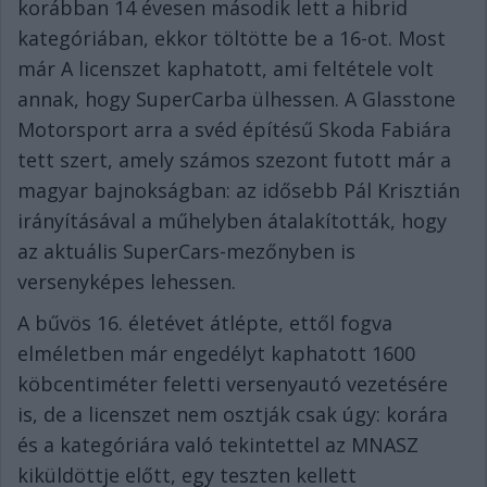
korábban 14 évesen második lett a hibrid
kategóriában, ekkor töltötte be a 16-ot. Most
már A licenszet kaphatott, ami feltétele volt
annak, hogy SuperCarba ülhessen. A Glasstone
Motorsport arra a svéd építésű Skoda Fabiára
tett szert, amely számos szezont futott már a
magyar bajnokságban: az idősebb Pál Krisztián
irányításával a műhelyben átalakították, hogy
az aktuális SuperCars-mezőnyben is
versenyképes lehessen.
A bűvös 16. életévet átlépte, ettől fogva
elméletben már engedélyt kaphatott 1600
köbcentiméter feletti versenyautó vezetésére
is, de a licenszet nem osztják csak úgy: korára
és a kategóriára való tekintettel az MNASZ
kiküldöttje előtt, egy teszten kellett