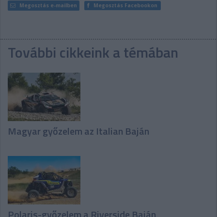
Megosztás e-mailben
Megosztás Facebookon
További cikkeink a témában
Magyar győzelem az Italian Baján
Polaris-győzelem a Riverside Baján