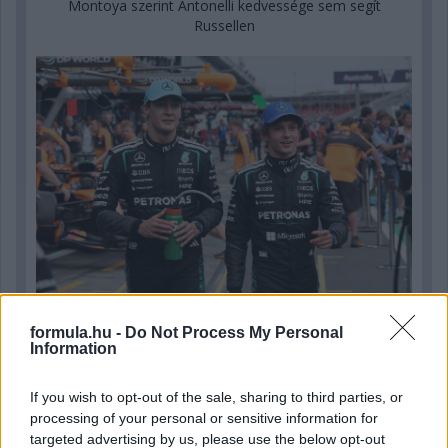
Montoya szerint Antonelli kedvessége sem segít
Russellen
formula.hu -
Do Not Process My Personal
3 napja
Information
Hakkinen megtartaná a Norris-Piastri párost a
If you wish to opt-out of the sale, sharing to third parties, or
McLarennél, nem borítaná fel Verstappenért
processing of your personal or sensitive information for
targeted advertising by us, please use the below opt-out