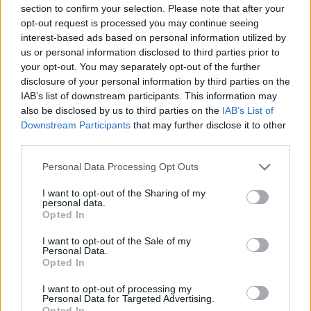
section to confirm your selection. Please note that after your
opt-out request is processed you may continue seeing
interest-based ads based on personal information utilized by
us or personal information disclosed to third parties prior to
your opt-out. You may separately opt-out of the further
disclosure of your personal information by third parties on the
IAB’s list of downstream participants. This information may
also be disclosed by us to third parties on the
IAB’s List of
Downstream Participants
that may further disclose it to other
third parties.
Please note that this website/app uses one or more Google
Personal Data Processing Opt Outs
services and may gather and store information including but
4 napja
not limited to your visit or usage behaviour. You may click to
I want to opt-out of the Sharing of my
personal data.
grant or deny consent to Google and its third-party tags to
Megvan, mikor kezdődik az F1-es Bahreini Nagydíj
Opted In
use your data for below specified purposes in below Google
Malajziában
consent section.
I want to opt-out of the Sale of my
Personal Data.
Opted In
I want to opt-out of processing my
Personal Data for Targeted Advertising.
Opted In