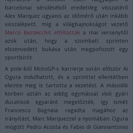
barcelonai sérüléséből eredetileg visszatérő
Alex Marquez ugyanis az időmérő után inkább
visszalépett, míg a világbajnokságot vezető
Marco Bezzecchit eltiltották
a mai versenytől
azok után, hogy a szombati sprinten
elszenvedett bukása után megpofozott egy
sportbírót.
A pole-ból MotoGP-s karrierje során először Ai
Ogura indulhatott, és a sprinttel ellentétben
eleinte meg is tartotta a vezetést. A második
körben aztán az addig egymással vívó gyári
ducatisok egyaránt megelőzték, így ismét
Francesco Bagnaia ragadta magához az
irányítást, Marc Marquezzel a nyomában. Ogura
mögött Pedro Acosta és Fabio di Giannantonio