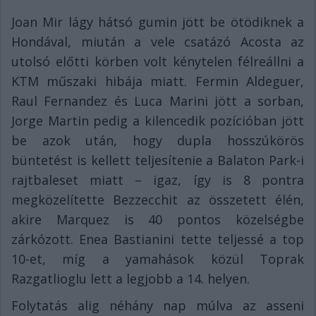
Joan Mir lágy hátsó gumin jött be ötödiknek a
Hondával, miután a vele csatázó Acosta az
utolsó előtti körben volt kénytelen félreállni a
KTM műszaki hibája miatt. Fermin Aldeguer,
Raul Fernandez és Luca Marini jött a sorban,
Jorge Martin pedig a kilencedik pozícióban jött
be azok után, hogy dupla hosszúkörös
büntetést is kellett teljesítenie a Balaton Park-i
rajtbaleset miatt – igaz, így is 8 pontra
megközelítette Bezzecchit az összetett élén,
akire Marquez is 40 pontos közelségbe
zárkózott. Enea Bastianini tette teljessé a top
10-et, míg a yamahások közül Toprak
Razgatlioglu lett a legjobb a 14. helyen.
Folytatás alig néhány nap múlva az asseni