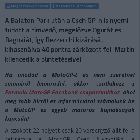
Megosztás e-mailben
Megosztás Facebookon
A Balaton Park után a Cseh GP-n is nyerni
tudott a címvédő, megelőzve Ogurát és
Bagnaiát, így Bezzecchi kizárását
kihasználva 40 pontra zárkózott fel. Martin
kilencedik a büntetéseivel.
Ha imádod a MotoGP-t és nem szeretnél
semmiről lemaradni, akkor csatlakozz a
Formula MotoGP Facebook-csoportunkhoz
, ahol
még több hírről és információról számolunk be
a MotoGP és egyéb motoros bajnokságok
kapcsán!
A szokott 22 helyett csak 20 versenyző állt fel a
rajtrácsra a MotoGP Cseh Nagydíján: a