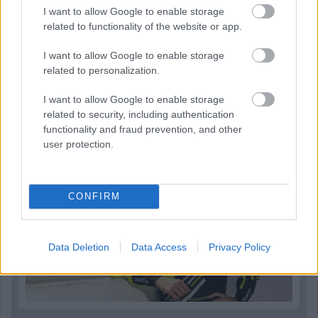
I want to allow Google to enable storage
related to functionality of the website or app.
I want to allow Google to enable storage
related to personalization.
5 napja
I want to allow Google to enable storage
related to security, including authentication
Újabb korábbi F2-es bajnok folytatja a Formula-E-ben
functionality and fraud prevention, and other
user protection.
CONFIRM
Data Deletion
Data Access
Privacy Policy