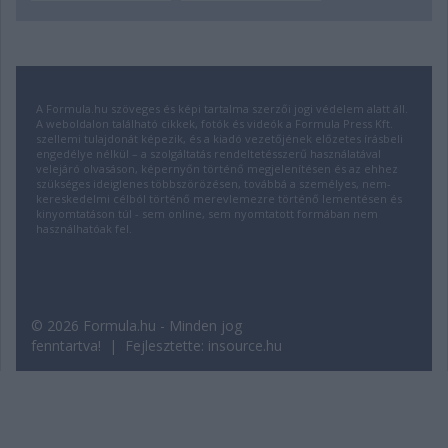
A Formula.hu szöveges és képi tartalma szerzői jogi védelem alatt áll.
A weboldalon található cikkek, fotók és videók a Formula Press Kft.
szellemi tulajdonát képezik, és a kiadó vezetőjének előzetes írásbeli
engedélye nélkül – a szolgáltatás rendeltetésszerű használatával
velejáró olvasáson, képernyőn történő megjelenítésen és az ehhez
szükséges ideiglenes többszörözésen, továbbá a személyes, nem-
kereskedelmi célból történő merevlemezre történő lementésen és
kinyomtatáson túl - sem online, sem nyomtatott formában nem
használhatóak fel.
© 2026 Formula.hu - Minden jog
fenntartva! | Fejlesztette:
insource.hu