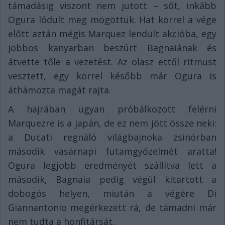
támadásig viszont nem jutott – sőt, inkább
Ogura lódult meg mögöttük. Hat körrel a vége
előtt aztán mégis Marquez lendült akcióba, egy
jobbos kanyarban beszúrt Bagnaiának és
átvette tőle a vezetést. Az olasz ettől ritmust
vesztett, egy körrel később már Ogura is
áthámozta magát rajta.
A hajrában ugyan próbálkozott felérni
Marquezre is a japán, de ez nem jött össze neki:
a Ducati regnáló világbajnoka zsinórban
második vasárnapi futamgyőzelmét aratta!
Ogura legjobb eredményét szállítva lett a
második, Bagnaia pedig végül kitartott a
dobogós helyen, miután a végére Di
Giannantonio megérkezett rá, de támadni már
nem tudta a honfitársát.