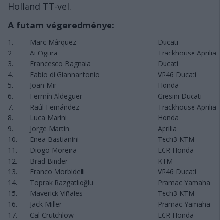
Holland TT-vel.
A futam végeredménye:
1.
Marc Márquez
Ducati
2.
Ai Ogura
Trackhouse Aprilia
3.
Francesco Bagnaia
Ducati
4.
Fabio di Giannantonio
VR46 Ducati
5.
Joan Mir
Honda
6.
Fermín Aldeguer
Gresini Ducati
7.
Raúl Fernández
Trackhouse Aprilia
8.
Luca Marini
Honda
9.
Jorge Martín
Aprilia
10.
Enea Bastianini
Tech3 KTM
11.
Diogo Moreira
LCR Honda
12.
Brad Binder
KTM
13.
Franco Morbidelli
VR46 Ducati
14.
Toprak Razgatlıoğlu
Pramac Yamaha
15.
Maverick Viñales
Tech3 KTM
16.
Jack Miller
Pramac Yamaha
17.
Cal Crutchlow
LCR Honda