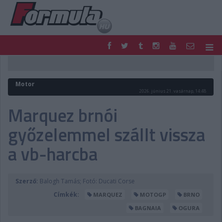
F1
PARC FERMÉ
FORMULA
MOTOR
Motor
NEMZETKÖZI
HAZAI
2026. június 21. vasárnap, 14:48
RETRO
EGYÉB
Marquez brnói
PODCAST
SHOP
győzelemmel szállt vissza
LIVE
TIPPJÁTÉK
DIGITÁLIS MAGAZIN
PONTÁLLÁSOK
a vb-harcba
VERSENYNAPTÁRAK
Szerző:
Balogh Tamás; Fotó: Ducati Corse
Címkék:
MARQUEZ
MOTOGP
BRNO
BAGNAIA
OGURA