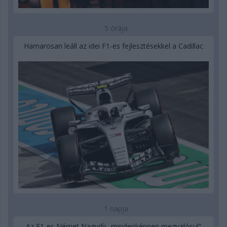
5 órája
Hamarosan leáll az idei F1-es fejlesztésekkel a Cadillac
1 napja
Az F1-es Német Nagydíj „mindenképpen megvalósul”