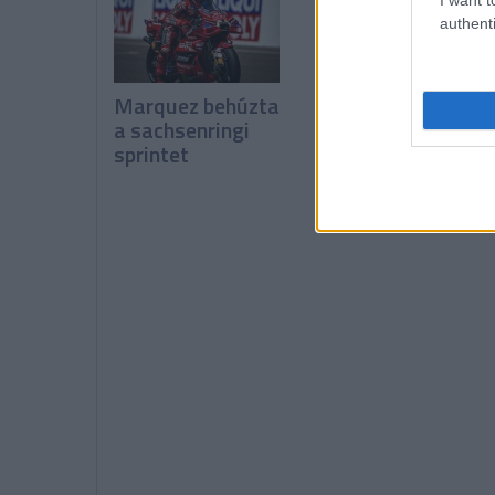
authenti
Marquez behúzta
Marquez a pole-
a sachsenringi
ban, Bezzecchi
sprintet
megint bukott