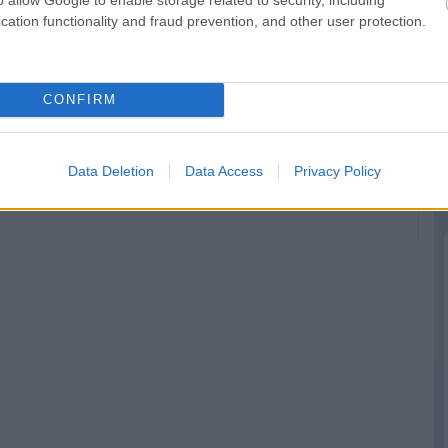
cation functionality and fraud prevention, and other user protection.
Bejelentés: Alex
Egy világbajnok és
CONFIRM
Marquez és Di
egy újonc a Gresini
Giannantonio a
Ducatinál
KTM-nél folytatja
Data Deletion
Data Access
Privacy Policy