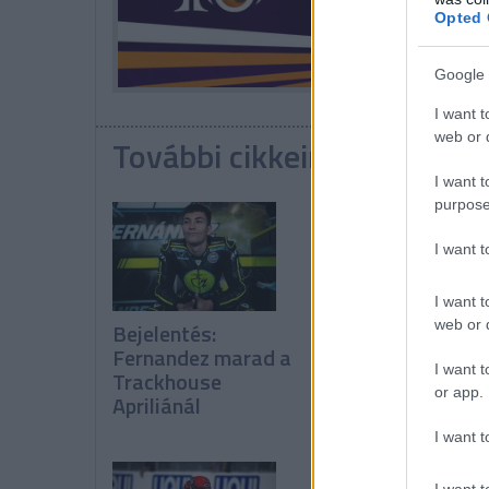
Opted 
Google 
I want t
web or d
További cikkeink a témába
I want t
purpose
I want 
I want t
web or d
Bejelentés:
Bejelentés:
Fernandez marad a
Quartararo és
I want t
Trackhouse
Alonso a Hondán
or app.
Apriliánál
I want t
I want t