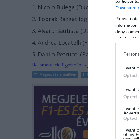
participants
1. Nicolo Bulega (Ducati) 198 pont
Downstream 
2. Toprak Razgatlioglu (BMW) 164 pont
Please note
information 
3. Alvaro Bautista (Ducati) 125 pont
deny consent
in below Go
4. Andrea Locatelli (Yamaha) 118 pont
5. Danilo Petrucci (Barni Ducati) 107 po
Persona
Ha ismerőseid figyelmébe ajánlanád a cikket, megteh
I want t
Megosztás e-mailben
Megosztás Facebookon
Opted 
I want t
Opted 
I want 
Advertis
Opted 
I want t
of my P
was col