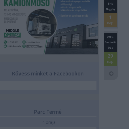
Brit
Nagydíj
1
nap
WEC
Austini 6
órás
29
nap
Kövess minket a Facebookon
Parc Fermé
4 órája