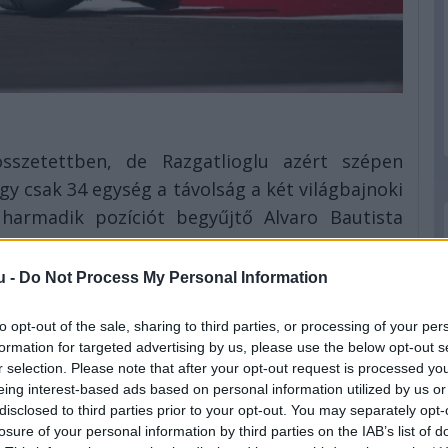
sszetettben, de Razgatlioglu azért szépen
y csak 34 egység a távolság a két világbajnoki
harmadik pozíciót begyűjtő Alvaro Bautista
éllovas csapattársával szemben a tabellán
u -
Do Not Process My Personal Information
gy a dobogósok mögötti helyeket is az esetek
ák el Andrea Iannone, Danilo Petrucci és Sam
to opt-out of the sale, sharing to third parties, or processing of your per
ge jelenti, aki két ötödik helyet is fel tudott
formation for targeted advertising by us, please use the below opt-out s
t nyerő Andrea Locatelli ezúttal csak hetedik
r selection. Please note that after your opt-out request is processed y
eing interest-based ads based on personal information utilized by us or
disclosed to third parties prior to your opt-out. You may separately opt-
:
losure of your personal information by third parties on the IAB’s list of