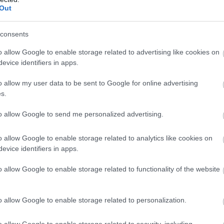
Out
consents
o allow Google to enable storage related to advertising like cookies on
evice identifiers in apps.
n
o allow my user data to be sent to Google for online advertising
s.
to allow Google to send me personalized advertising.
o allow Google to enable storage related to analytics like cookies on
evice identifiers in apps.
Marquez és Ogura
Marquez 13.
is kimondta: vb-
alkalommal nyert
o allow Google to enable storage related to functionality of the website
ál
esélyesek, ha…
a Sachsenringen
o allow Google to enable storage related to personalization.
o allow Google to enable storage related to security, including