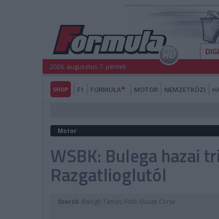
DIG
2026. augusztus 7. péntek
SHOP
F1
FORMULA
MOTOR
NEMZETKÖZI
H
Motor
WSBK: Bulega hazai tr
Razgatlioglutól
Szerző:
Balogh Tamás; Fotó: Ducati Corse