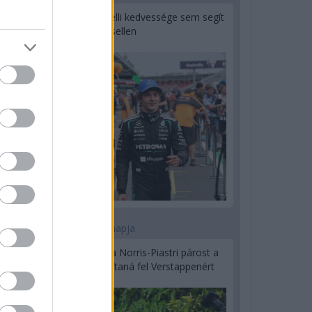
Montoya szerint Antonelli kedvessége sem segít
Russellen
2 napja
Hakkinen megtartaná a Norris-Piastri párost a
McLarennél, nem borítaná fel Verstappenért