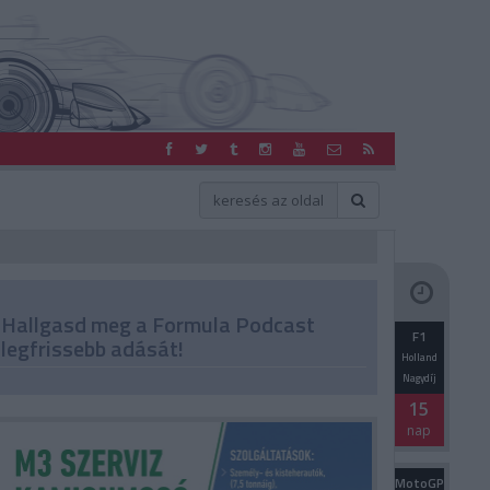
Hallgasd meg a Formula Podcast
F1
legfrissebb adását!
Holland
Nagydíj
15
nap
MotoGP