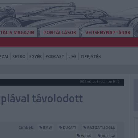
ITÁLIS MAGAZIN
PONTÁLLÁSOK
VERSENYNAPTÁRAK
AZAI
RETRO
EGYÉB
PODCAST
LIVE
TIPPJÁTÉK
2025. május 4. vasárnap, 16:12
iplával távolodott
Címkék:
BMW
DUCATI
RAZGATLIOGLU
WSBK
BULEGA