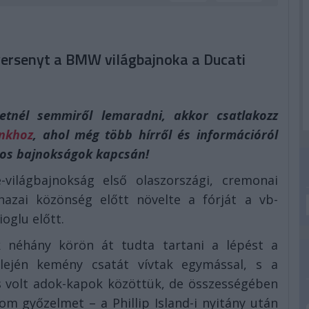
 versenyt a BMW világbajnoka a Ducati
nél semmiről lemaradni, akkor csatlakozz
nkhoz
, ahol még több hírről és információról
os bajnokságok kapcsán!
-világbajnokság első olaszországi, cremonai
hazai közönség előtt növelte a fórját a vb-
oglu előtt.
 néhány körön át tudta tartani a lépést a
lején kemény csatát vívtak egymással, s a
is volt adok-kapok közöttük, de összességében
 győzelmet – a Phillip Island-i nyitány után