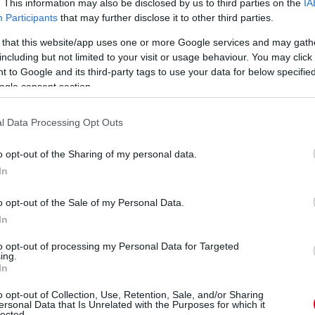
. This information may also be disclosed by us to third parties on the
IA
Participants
that may further disclose it to other third parties.
 that this website/app uses one or more Google services and may gath
including but not limited to your visit or usage behaviour. You may click 
 to Google and its third-party tags to use your data for below specifi
ogle consent section.
nt
l Data Processing Opt Outs
eted az alábbi gombokkal:
o opt-out of the Sharing of my personal data.
In
o opt-out of the Sale of my Personal Data.
In
to opt-out of processing my Personal Data for Targeted
ing.
In
o opt-out of Collection, Use, Retention, Sale, and/or Sharing
ersonal Data that Is Unrelated with the Purposes for which it
lected.