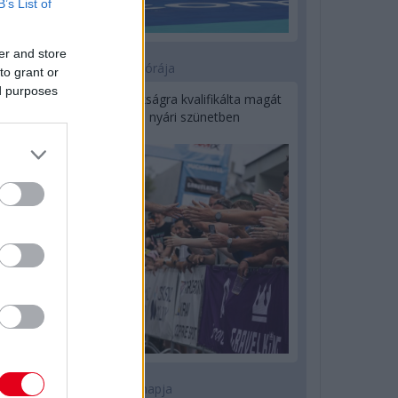
B’s List of
er and store
12 órája
to grant or
ed purposes
Kerékpáros világbajnokságra kvalifikálta magát
Bottas az F1-es nyári szünetben
1 napja