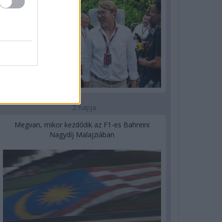
2 napja
Megvan, mikor kezdődik az F1-es Bahreini
Nagydíj Malajziában