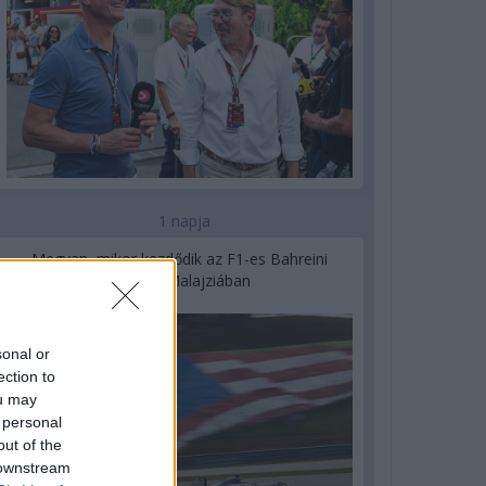
1 napja
Megvan, mikor kezdődik az F1-es Bahreini
Nagydíj Malajziában
sonal or
ection to
ou may
 personal
out of the
 downstream