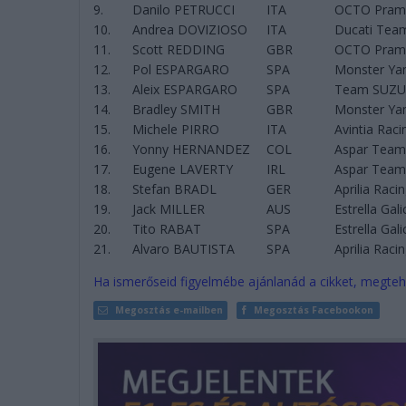
9.
Danilo PETRUCCI
ITA
OCTO Prama
10.
Andrea DOVIZIOSO
ITA
Ducati Tea
11.
Scott REDDING
GBR
OCTO Prama
12.
Pol ESPARGARO
SPA
Monster Ya
13.
Aleix ESPARGARO
SPA
Team SUZU
14.
Bradley SMITH
GBR
Monster Ya
15.
Michele PIRRO
ITA
Avintia Raci
16.
Yonny HERNANDEZ
COL
Aspar Tea
17.
Eugene LAVERTY
IRL
Aspar Tea
18.
Stefan BRADL
GER
Aprilia Raci
19.
Jack MILLER
AUS
Estrella Gal
20.
Tito RABAT
SPA
Estrella Gal
21.
Alvaro BAUTISTA
SPA
Aprilia Raci
Ha ismerőseid figyelmébe ajánlanád a cikket, megteh
Megosztás e-mailben
Megosztás Facebookon