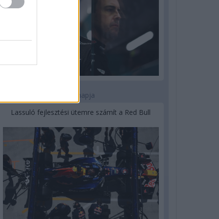
3 napja
Lassuló fejlesztési ütemre számít a Red Bull