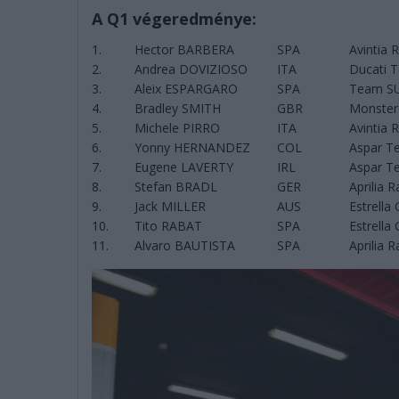
A Q1 végeredménye:
1.
Hector BARBERA
SPA
Avintia 
2.
Andrea DOVIZIOSO
ITA
Ducati 
3.
Aleix ESPARGARO
SPA
Team S
4.
Bradley SMITH
GBR
Monster
5.
Michele PIRRO
ITA
Avintia 
6.
Yonny HERNANDEZ
COL
Aspar 
7.
Eugene LAVERTY
IRL
Aspar 
8.
Stefan BRADL
GER
Aprilia 
9.
Jack MILLER
AUS
Estrella
10.
Tito RABAT
SPA
Estrella
11.
Alvaro BAUTISTA
SPA
Aprilia 