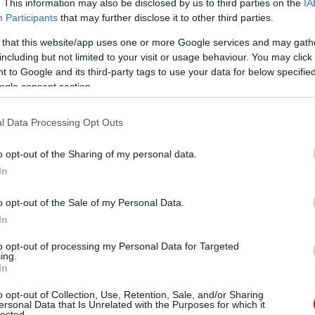
. This information may also be disclosed by us to third parties on the
IA
ztek a pályán. Marquez kezdett a legjobban,
Participants
that may further disclose it to other third parties.
 harmadiknak. Úgy látszik a Yamahák észbe
 that this website/app uses one or more Google services and may gath
tt fel a vezető Marquez mögé. Rossit közben
including but not limited to your visit or usage behaviour. You may click 
ovábbra is szenvedtek, Iannone csak a hetedik
 to Google and its third-party tags to use your data for below specifi
ött az első kifutásra.
ogle consent section.
ott, mindenki a pályára gurult egy gumicsere
l Data Processing Opt Outs
csakúgy mint Marquez, Lorenzo és Pedrosa is. Az
tak az első három helyen a leintéskor is. A
o opt-out of the Sharing of my personal data.
s sorakozhatott fel.
In
o opt-out of the Sale of my Personal Data.
In
onda Team
Honda
1'43.589
 Yamaha MotoGP
Yamaha
1'44.056
0.467 / 0.467
to opt-out of processing my Personal Data for Targeted
onda Team
Honda
1'44.307
0.718 / 0.251
ing.
acing
Ducati
1'44.322
0.733 / 0.015
In
 Yamaha MotoGP
Yamaha
1'44.324
0.735 / 0.002
o opt-out of Collection, Use, Retention, Sale, and/or Sharing
ZUKI ECSTAR
Suzuki
1'44.329
0.740 / 0.005
ersonal Data that Is Unrelated with the Purposes for which it
da
Honda
1'44.366
0.777 / 0.037
lected.