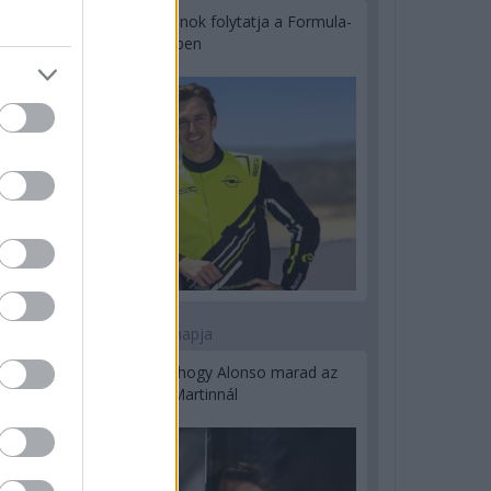
Újabb korábbi F2-es bajnok folytatja a Formula-
E-ben
2 napja
Newey biztos benne, hogy Alonso marad az
Aston Martinnál