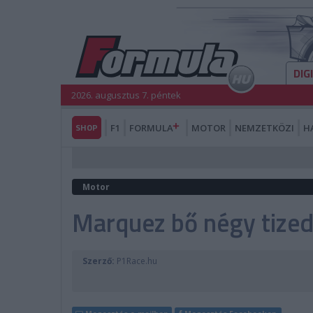
DIG
2026. augusztus 7. péntek
SHOP
F1
FORMULA
MOTOR
NEMZETKÖZI
H
Motor
Marquez bő négy tized
Szerző:
P1Race.hu