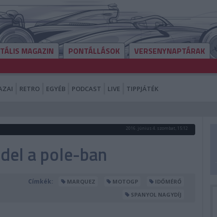
ITÁLIS MAGAZIN
PONTÁLLÁSOK
VERSENYNAPTÁRAK
AZAI
RETRO
EGYÉB
PODCAST
LIVE
TIPPJÁTÉK
2016. június 4. szombat, 15:12
del a pole-ban
Címkék:
MARQUEZ
MOTOGP
IDŐMÉRŐ
SPANYOL NAGYDÍJ