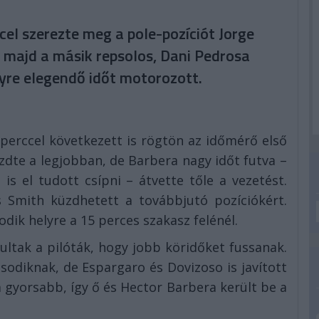
l szerezte meg a pole-pozíciót Jorge
l majd a másik repsolos, Dani Pedrosa
elyre elegendő időt motorozott.
perccel következett is rögtön az időmérő első
zdte a legjobban, de Barbera nagy időt futva –
is el tudott csípni – átvette tőle a vezetést.
s Smith küzdhetett a továbbjutó pozíciókért.
dik helyre a 15 perces szakasz felénél.
ultak a pilóták, hogy jobb köridőket fussanak.
ásodiknak, de Espargaro és Dovizoso is javított
 a gyorsabb, így ő és Hector Barbera került be a