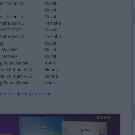
c Yakhnich
Ducati
m
Ducati
c Yakhnich
Ducati
maha Tech 3
Yamaha
KI ECSTAR
Suzuki
maha Tech 3
Yamaha
ng
Ducati
m MotoGP
Ducati
m MotoGP
Ducati
ng Team Gresini
Aprilia
icia 0,0 Marc VDS
Honda
icia 0,0 Marc VDS
Honda
ng Team Gresini
Aprilia
eted az alábbi gombokkal: