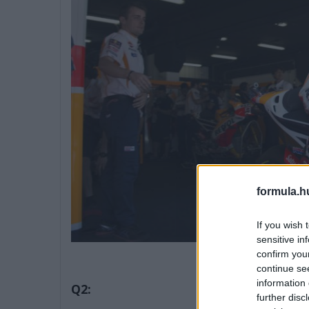
formula.h
If you wish 
sensitive in
confirm you
continue se
information 
Q2:
further disc