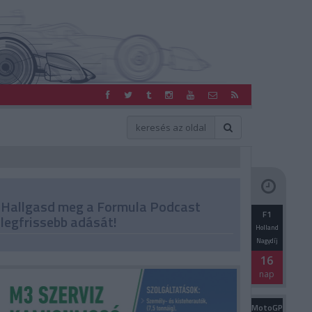
Hallgasd meg a Formula Podcast
F1
legfrissebb adását!
Holland
Nagydíj
16
nap
MotoGP