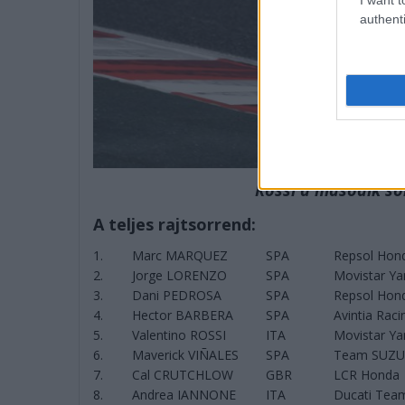
authenti
Rossi a második so
A teljes rajtsorrend:
1.
Marc MARQUEZ
SPA
Repsol Hon
2.
Jorge LORENZO
SPA
Movistar Y
3.
Dani PEDROSA
SPA
Repsol Hon
4.
Hector BARBERA
SPA
Avintia Raci
5.
Valentino ROSSI
ITA
Movistar Y
6.
Maverick VIÑALES
SPA
Team SUZU
7.
Cal CRUTCHLOW
GBR
LCR Honda
8.
Andrea IANNONE
ITA
Ducati Tea