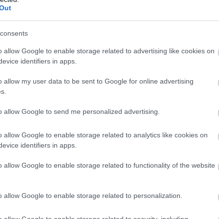
Out
eam
Ducati
1'44.458
0.869 / 0.092
mac Yakhnich
Ducati
1'44.911
1.322 / 0.453
eam
Ducati
1'45.029
1.440 / 0.118
consents
mac Yakhnich
Ducati
1'45.030
1.441 / 0.001
o allow Google to enable storage related to advertising like cookies on
Yamaha Tech 3
Yamaha
1'45.218
1.629 / 0.188
evice identifiers in apps.
o allow my user data to be sent to Google for online advertising
s.
to allow Google to send me personalized advertising.
o allow Google to enable storage related to analytics like cookies on
evice identifiers in apps.
o allow Google to enable storage related to functionality of the website
o allow Google to enable storage related to personalization.
o allow Google to enable storage related to security, including