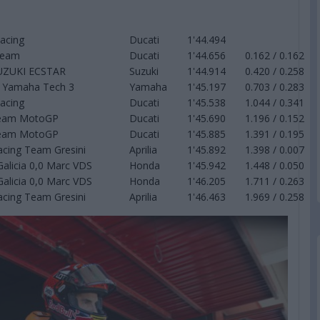
Racing
Ducati
1'44.494
Team
Ducati
1'44.656
0.162 / 0.162
UZUKI ECSTAR
Suzuki
1'44.914
0.420 / 0.258
 Yamaha Tech 3
Yamaha
1'45.197
0.703 / 0.283
Racing
Ducati
1'45.538
1.044 / 0.341
Team MotoGP
Ducati
1'45.690
1.196 / 0.152
Team MotoGP
Ducati
1'45.885
1.391 / 0.195
Racing Team Gresini
Aprilia
1'45.892
1.398 / 0.007
 Galicia 0,0 Marc VDS
Honda
1'45.942
1.448 / 0.050
 Galicia 0,0 Marc VDS
Honda
1'46.205
1.711 / 0.263
Racing Team Gresini
Aprilia
1'46.463
1.969 / 0.258