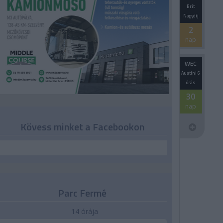
Brit
Nagydíj
2
nap
WEC
Austini 6
órás
30
nap
Kövess minket a Facebookon
Parc Fermé
14 órája