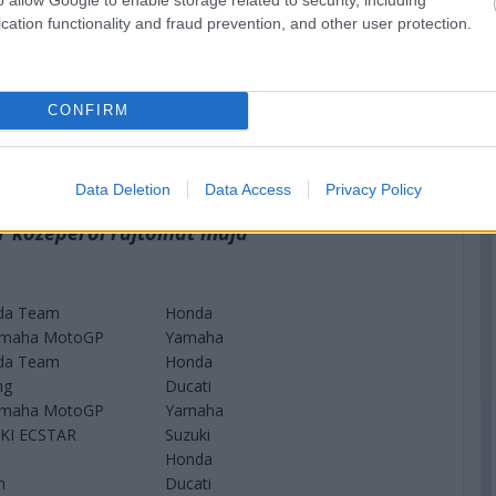
cation functionality and fraud prevention, and other user protection.
CONFIRM
Data Deletion
Data Access
Privacy Policy
r közepéről rajtolhat majd
da Team
Honda
amaha MotoGP
Yamaha
da Team
Honda
ng
Ducati
amaha MotoGP
Yamaha
KI ECSTAR
Suzuki
Honda
m
Ducati