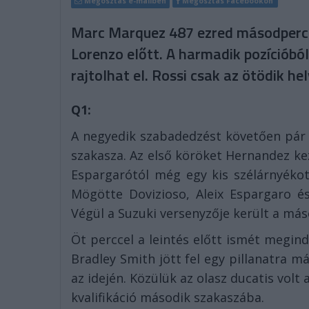
Megosztás e-mailben
Megosztás Facebookon
Marc Marquez 487 ezred másodpercce
Lorenzo előtt. A harmadik pozícióbó
rajtolhat el. Rossi csak az ötödik h
Q1:
A negyedik szabadedzést követően pár 
szakasza. Az első köröket Hernandez ke
Espargarótól még egy kis szélárnyékot 
Mögötte Dovizioso, Aleix Espargaro é
Végül a Suzuki versenyzője került a máso
Öt perccel a leintés előtt ismét megind
Bradley Smith jött fel egy pillanatra m
az idején. Közülük az olasz ducatis volt
kvalifikáció második szakaszába.