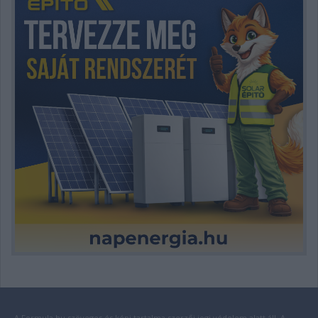
A Formula.hu szöveges és képi tartalma szerzői jogi védelem alatt áll. A