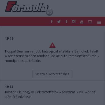
F1
PARC FERMÉ
FORMULA
MOTOR
19:19
NEMZETKÖZI
HAZAI
RETRO
EGYÉB
Hoppá! Bearman a jobb hátsójával eltalálja a Bajnokok Falát!
PODCAST
SHOP
A brit szerint minden rendben, de az autó rémálomszerű ma –
LIVE
TIPPJÁTÉK
mondja a csapatrádión.
DIGITÁLIS MAGAZIN
PONTÁLLÁSOK
VERSENYNAPTÁRAK
Vissza a közvetítéshez
19:33
Köszönjük, hogy velünk tartottatok – folytatás 22:00-kor az
időmérő edzéssel.