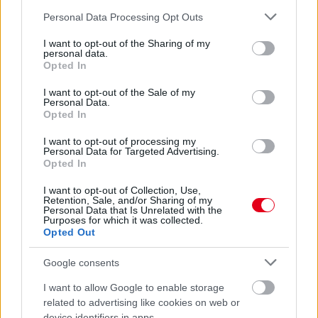
Please note that this website/app uses one or more Google
Personal Data Processing Opt Outs
services and may gather and store information including but
not limited to your visit or usage behaviour. You may click to
I want to opt-out of the Sharing of my
personal data.
grant or deny consent to Google and its third-party tags to
Opted In
use your data for below specified purposes in below Google
consent section.
I want to opt-out of the Sale of my
18 órája
Personal Data.
Opted In
Eljegyezte kedvesét George Russell
I want to opt-out of processing my
Personal Data for Targeted Advertising.
Opted In
I want to opt-out of Collection, Use,
Retention, Sale, and/or Sharing of my
Personal Data that Is Unrelated with the
Purposes for which it was collected.
Opted Out
Google consents
I want to allow Google to enable storage
related to advertising like cookies on web or
device identifiers in apps.