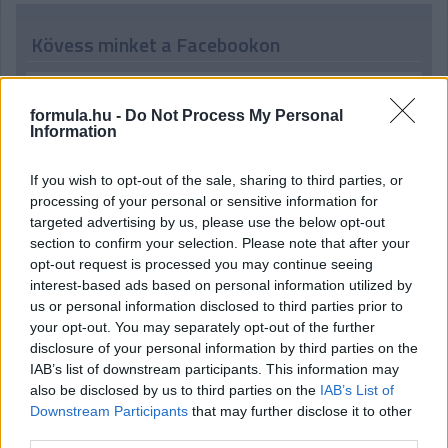
Kövess minket a Facebookon
formula.hu -
Do Not Process My Personal
Information
Parc Fermé
If you wish to opt-out of the sale, sharing to third parties, or
processing of your personal or sensitive information for
6 órája
targeted advertising by us, please use the below opt-out
section to confirm your selection. Please note that after your
IndyCar: Palou nyert Portlandben, már 100 pont fölött az
opt-out request is processed you may continue seeing
előnye
interest-based ads based on personal information utilized by
us or personal information disclosed to third parties prior to
your opt-out. You may separately opt-out of the further
disclosure of your personal information by third parties on the
IAB’s list of downstream participants. This information may
also be disclosed by us to third parties on the
IAB’s List of
Downstream Participants
that may further disclose it to other
third parties.