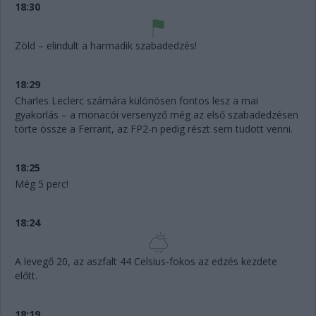
18:30
Zöld – elindult a harmadik szabadedzés!
18:29
Charles Leclerc számára különösen fontos lesz a mai
gyakorlás – a monacói versenyző még az első szabadedzésen
törte össze a Ferrarit, az FP2-n pedig részt sem tudott venni.
18:25
Még 5 perc!
18:24
A levegő 20, az aszfalt 44 Celsius-fokos az edzés kezdete
előtt.
18:19