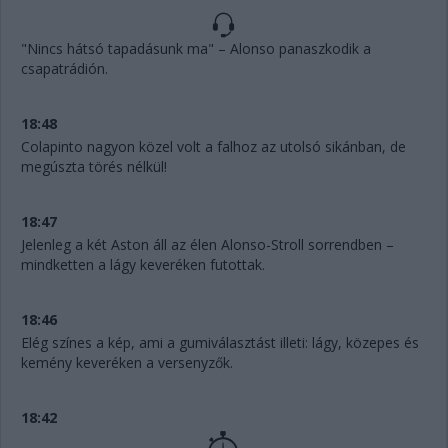
"Nincs hátsó tapadásunk ma" – Alonso panaszkodik a
csapatrádión.
18:48
Colapinto nagyon közel volt a falhoz az utolsó sikánban, de
megúszta törés nélkül!
18:47
Jelenleg a két Aston áll az élen Alonso-Stroll sorrendben –
mindketten a lágy keveréken futottak.
18:46
Elég színes a kép, ami a gumiválasztást illeti: lágy, közepes és
kemény keveréken a versenyzők.
18:42