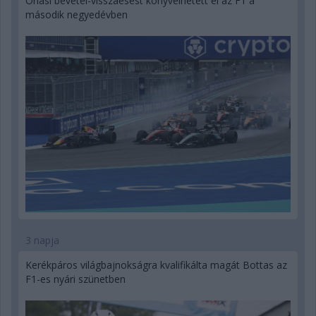
Óriási bevétel-visszaesést könyvelhetett el az F1 a
második negyedévben
3 napja
Kerékpáros világbajnokságra kvalifikálta magát Bottas az
F1-es nyári szünetben