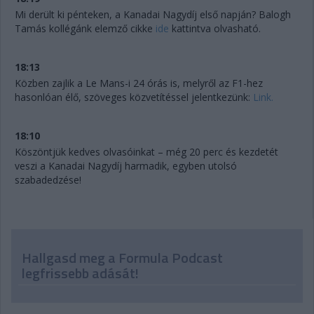
Mi derült ki pénteken, a Kanadai Nagydíj első napján? Balogh
Tamás kollégánk elemző cikke
ide
kattintva olvasható.
18:13
Közben zajlik a Le Mans-i 24 órás is, melyről az F1-hez
hasonlóan élő, szöveges közvetítéssel jelentkezünk:
Link.
18:10
Köszöntjük kedves olvasóinkat – még 20 perc és kezdetét
veszi a Kanadai Nagydíj harmadik, egyben utolsó
szabadedzése!
Hallgasd meg a Formula Podcast
legfrissebb adását!