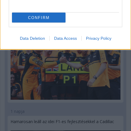
1 napja
„Lando és Oscar kapcsolata csak még erősebbé vált a
tavalyi év után” – Stella
CONFIRM
Data Deletion
Data Access
Privacy Policy
1 napja
Hamarosan leáll az idei F1-es fejlesztésekkel a Cadillac