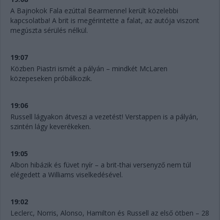
A Bajnokok Fala ezúttal Bearmennel került közelebbi
kapcsolatba! A brit is megérintette a falat, az autója viszont
megúszta sérülés nélkül.
19:07
Közben Piastri ismét a pályán – mindkét McLaren
közepeseken próbálkozik.
19:06
Russell lágyakon átveszi a vezetést! Verstappen is a pályán,
szintén lágy keverékeken.
19:05
Albon hibázik és füvet nyír – a brit-thai versenyző nem túl
elégedett a Williams viselkedésével.
19:02
Leclerc, Norris, Alonso, Hamilton és Russell az első ötben – 28