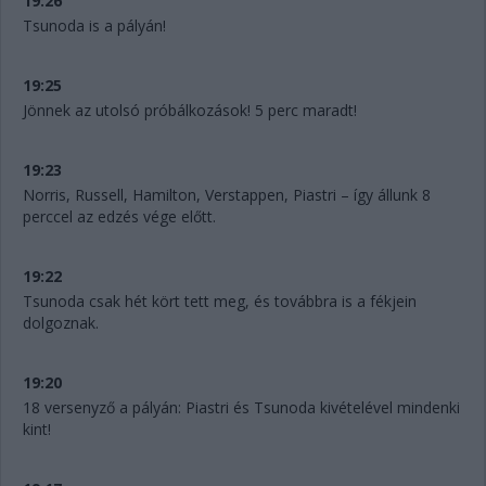
19:26
Tsunoda is a pályán!
19:25
Jönnek az utolsó próbálkozások! 5 perc maradt!
19:23
Norris, Russell, Hamilton, Verstappen, Piastri – így állunk 8
perccel az edzés vége előtt.
19:22
Tsunoda csak hét kört tett meg, és továbbra is a fékjein
dolgoznak.
19:20
18 versenyző a pályán: Piastri és Tsunoda kivételével mindenki
kint!