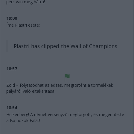
perc van még hátra!
19:00
Íme Piastri esete:
Piastri has clipped the Wall of Champions
18:57
Zöld – folytatódhat az edzés, megtörtént a törmelékek
pályáról való eltakarítása.
18:54
Hülkenberg! A német versenyző megforgott, és megérintette
a Bajnokok Falát!