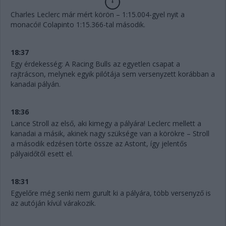
Charles Leclerc már mért körön – 1:15.004-gyel nyit a
monacói! Colapinto 1:15.366-tal második.
18:37
Egy érdekesség: A Racing Bulls az egyetlen csapat a
rajtrácson, melynek egyik pilótája sem versenyzett korábban a
kanadai pályán.
18:36
Lance Stroll az első, aki kimegy a pályára! Leclerc mellett a
kanadai a másik, akinek nagy szüksége van a körökre – Stroll
a második edzésen törte össze az Astont, így jelentős
pályaidőtől esett el.
18:31
Egyelőre még senki nem gurult ki a pályára, több versenyző is
az autóján kívül várakozik.