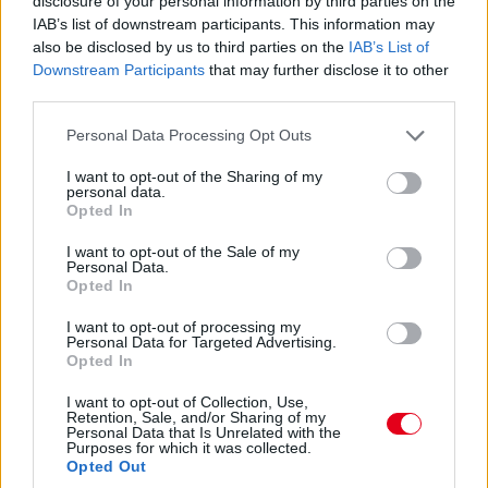
disclosure of your personal information by third parties on the
IAB’s list of downstream participants. This information may
also be disclosed by us to third parties on the
IAB’s List of
Downstream Participants
that may further disclose it to other
third parties.
Please note that this website/app uses one or more Google
Personal Data Processing Opt Outs
services and may gather and store information including but
not limited to your visit or usage behaviour. You may click to
I want to opt-out of the Sharing of my
personal data.
grant or deny consent to Google and its third-party tags to
Opted In
use your data for below specified purposes in below Google
consent section.
I want to opt-out of the Sale of my
Personal Data.
Opted In
I want to opt-out of processing my
Personal Data for Targeted Advertising.
Opted In
I want to opt-out of Collection, Use,
Retention, Sale, and/or Sharing of my
Personal Data that Is Unrelated with the
Purposes for which it was collected.
Opted Out