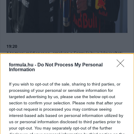
19:20
A tegnapi médianapon, amelyen a Formula.hu is képviselteti
magát a helyszínen, több érdekes témáról is szó esett. Lando
formula.hu -
Do Not Process My Personal
Norris például arról beszélt, hogy felkészült rá, hogy valamikor
Information
ütközésig fog fajulni egy párharcuk
csapattársával, Oscar
Piastrival, aki pedig azt emelte ki, hogy
Max Verstappent sem
írja még le
a világbajnoki címért folytatott küzdelemben.
If you wish to opt-out of the sale, sharing to third parties, or
processing of your personal or sensitive information for
targeted advertising by us, please use the below opt-out
section to confirm your selection. Please note that after your
opt-out request is processed you may continue seeing
interest-based ads based on personal information utilized by
us or personal information disclosed to third parties prior to
your opt-out. You may separately opt-out of the further