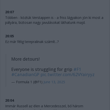
20:07
Többen - köztük Verstappen is - a friss lágyakon jön ki most a
pályára, biztosan nagy javulásokat láthatunk majd.
20:05
Ez már félig terepralinak számít...?
More detours!
Everyone is struggling for grip
#F1
#CanadianGP
pic.twitter.com/62VYairyyz
— Formula 1 (@F1)
June 13, 2025
20:04
Immár Russell az élen a Mercedesszel, bő három