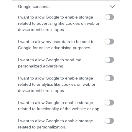
Google consents
I want to allow Google to enable storage
19:16
related to advertising like cookies on web or
Köszöntünk minden kedves olvasót! Szűk negyedóra múlva
device identifiers in apps.
kezdődik az F1-es Kanadai Nagydíj első szabadedzése
Montrealban.
I want to allow my user data to be sent to
Google for online advertising purposes.
I want to allow Google to send me
personalized advertising.
Hallgasd meg a Formula Podcast
legfrissebb adását!
I want to allow Google to enable storage
related to analytics like cookies on web or
device identifiers in apps.
I want to allow Google to enable storage
Kövess minket a Facebookon
related to functionality of the website or app.
I want to allow Google to enable storage
related to personalization.