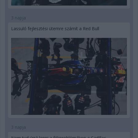
3 napja
Lassuló fejlesztési ütemre számít a Red Bull
3 napja
Nem tud úrrá lenni a fékproblémákon a Cadillac