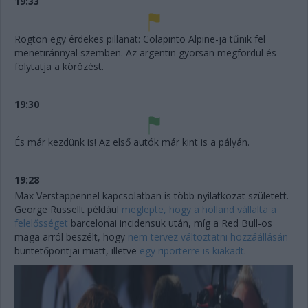
19:33
Rögtön egy érdekes pillanat: Colapinto Alpine-ja tűnik fel
menetiránnyal szemben. Az argentin gyorsan megfordul és
folytatja a körözést.
19:30
És már kezdünk is! Az első autók már kint is a pályán.
19:28
Max Verstappennel kapcsolatban is több nyilatkozat született.
George Russellt például
meglepte, hogy a holland vállalta a
felelősséget
barcelonai incidensük után, míg a Red Bull-os
maga arról beszélt, hogy
nem tervez változtatni hozzáállásán
büntetőpontjai miatt, illetve
egy riporterre is kiakadt
.