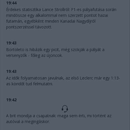
19:44
Érdekes statisztika Lance Strollról: F1-es pályafutása során
mindössze egy alkalommal nem szerzett pontot hazai
futamán, egyébként minden Kanadai Nagydíjról
pontszerzéssel távozott.
19:43
Bortoleto is hibázik egy picit, még szokják a pályát a
versenyzők - főleg az újoncok.
19:43
Az idők folyamatosan javulnak, az első Leclerc már egy 1:13-
as köridőt tud felmutatni.
19:42
A brit mondja a csapatnak: maga sem érti, mi történt az
autóval a megingáskor.