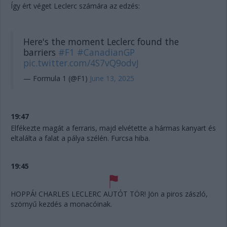
Így ért véget Leclerc számára az edzés:
Here's the moment Leclerc found the
barriers
#F1
#CanadianGP
pic.twitter.com/4S7vQ9odvJ
— Formula 1 (@F1)
June 13, 2025
19:47
Elfékezte magát a ferraris, majd elvétette a hármas kanyart és
eltalálta a falat a pálya szélén. Furcsa hiba.
19:45
HOPPÁ! CHARLES LECLERC AUTÓT TÖR! Jön a piros zászló,
szörnyű kezdés a monacóinak.