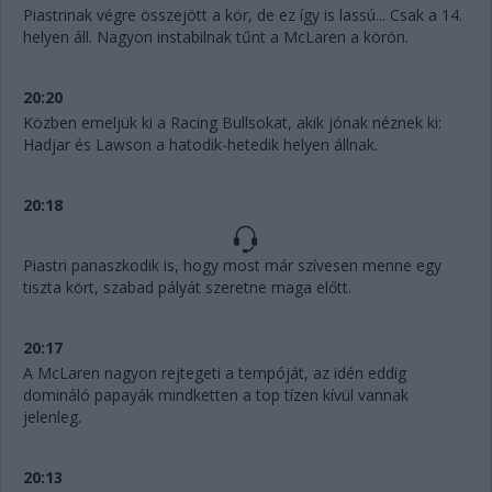
Piastrinak végre összejött a kör, de ez így is lassú... Csak a 14.
helyen áll. Nagyon instabilnak tűnt a McLaren a körön.
20:20
Közben emeljük ki a Racing Bullsokat, akik jónak néznek ki:
Hadjar és Lawson a hatodik-hetedik helyen állnak.
20:18
Piastri panaszkodik is, hogy most már szívesen menne egy
tiszta kört, szabad pályát szeretne maga előtt.
20:17
A McLaren nagyon rejtegeti a tempóját, az idén eddig
domináló papayák mindketten a top tízen kívül vannak
jelenleg.
20:13