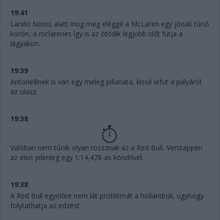
19:41
Lando Norris alatt inog meg eléggé a McLaren egy jónak tűnő
körön, a mclarenes így is az ötödik legjobb időt futja a
lágyakon.
19:39
Antonellinek is van egy meleg pillanata, kissé lefut a pályáról
az olasz.
19:38
Valóban nem tűnik olyan rossznak az a Red Bull, Verstappen
az élen jelenleg egy 1:14,478-as köridővel.
19:38
A Red Bull egyelőre nem lát problémát a hollandnál, úgyhogy
folytathatja az edzést.