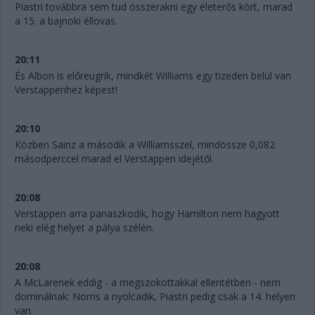
Piastri továbbra sem tud összerakni egy életerős kört, marad
a 15. a bajnoki éllovas.
20:11
És Albon is előreugrik, mindkét Williams egy tizeden belül van
Verstappenhez képest!
20:10
Közben Sainz a második a Williamsszel, mindössze 0,082
másodperccel marad el Verstappen idejétől.
20:08
Verstappen arra panaszkodik, hogy Hamilton nem hagyott
neki elég helyet a pálya szélén.
20:08
A McLarenek eddig - a megszokottakkal ellentétben - nem
dominálnak: Norris a nyolcadik, Piastri pedig csak a 14. helyen
van.