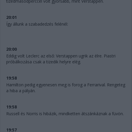
tizedmásodperccel volt gyorsabb, mint Verstappen.
20:01
Így állunk a szabadedzés felénél:
20:00
Eddig volt Leclerc az első: Verstappen ugrik az élre. Piastri
próbálkozása csak a tizedik helyre elég.
19:58
Hamilton pedig egyenesen meg is forog a Ferrarival. Rengeteg
a hiba a pályán.
19:58
Russell és Norris is hibázik, mindketten átszánkáznak a füvön.
19:57