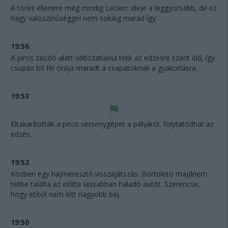
A törés ellenére még mindig Leclerc ideje a leggyorsabb, de ez
nagy valószínűséggel nem sokáig marad így.
19:56
A piros zászló alatt változatlanul telik az edzésre szánt idő, így
csupán bő fél órája maradt a csapatoknak a gyakorlásra.
19:53
Eltakarították a piros versenygépet a pályáról, folytatódhat az
edzés.
19:52
Közben egy hajmeresztő visszajátszás: Bortoleto majdnem
telibe találta az előtte lassabban haladó autót. Szerencse,
hogy ebből nem lett nagyobb baj.
19:50