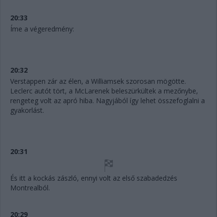
20:33
Íme a végeredmény:
20:32
Verstappen zár az élen, a Williamsek szorosan mögötte.
Leclerc autót tört, a McLarenek beleszürkültek a mezőnybe,
rengeteg volt az apró hiba. Nagyjából így lehet összefoglalni a
gyakorlást.
20:31
És itt a kockás zászló, ennyi volt az első szabadedzés
Montrealból.
20:29