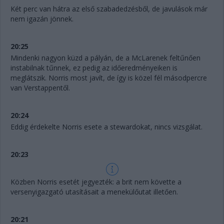
Két perc van hátra az első szabadedzésből, de javulások már
nem igazán jönnek.
20:25
Mindenki nagyon küzd a pályán, de a McLarenek feltűnően
instabilnak tűnnek, ez pedig az időeredményeiken is
meglátszik. Norris most javít, de így is közel fél másodpercre
van Verstappentől.
20:24
Eddig érdekelte Norris esete a stewardokat, nincs vizsgálat.
20:23
Közben Norris esetét jegyezték: a brit nem követte a
versenyigazgató utasításait a menekülőutat illetően.
20:21