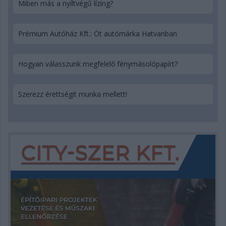
Miben más a nyíltvégű lízing?
Prémium Autóház Kft.: Öt autómárka Hatvanban
Hogyan válasszunk megfelelő fénymásolópapírt?
Szerezz érettségit munka mellett!