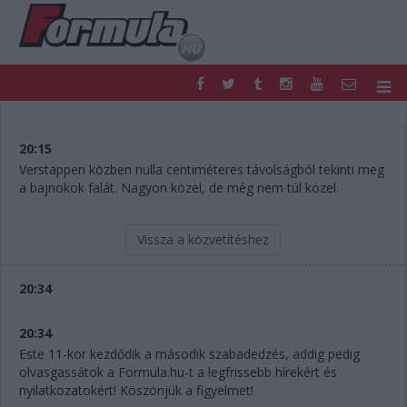
F1
PARC FERMÉ
FORMULA
MOTOR
20:15
NEMZETKÖZI
HAZAI
Verstappen közben nulla centiméteres távolságból tekinti meg
a bajnokok falát. Nagyon közel, de még nem túl közel.
RETRO
EGYÉB
PODCAST
SHOP
LIVE
TIPPJÁTÉK
Vissza a közvetítéshez
DIGITÁLIS MAGAZIN
PONTÁLLÁSOK
VERSENYNAPTÁRAK
20:34
20:34
Este 11-kor kezdődik a második szabadedzés, addig pedig
olvasgassátok a Formula.hu-t a legfrissebb hírekért és
nyilatkozatokért! Köszönjük a figyelmet!