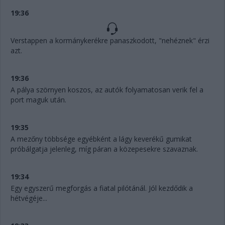
19:36
Verstappen a kormánykerékre panaszkodott, "nehéznek" érzi
azt.
19:36
A pálya szörnyen koszos, az autók folyamatosan verik fel a
port maguk után.
19:35
A mezőny többsége egyébként a lágy keverékű gumikat
próbálgatja jelenleg, míg páran a közepesekre szavaznak.
19:34
Egy egyszerű megforgás a fiatal pilótánál. Jól kezdődik a
hétvégéje...