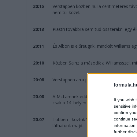
20:15
Verstappen közben nulla centiméteres távo
nem túl közel.
20:13
Piastri továbbra sem tud összerakni egy éle
20:11
És Albon is előreugrik, mindkét Williams e
20:10
Közben Sainz a második a Williamsszel, m
20:08
Verstappen arra panaszkodik, hogy Hamilto
formula.h
20:08
A McLarenek eddig - a megszokottakkal ell
If you wish 
csak a 14. helyen van.
sensitive in
confirm you
continue se
20:07
Többen - köztük Verstappen is - a friss lá
láthatunk majd.
information 
further disc