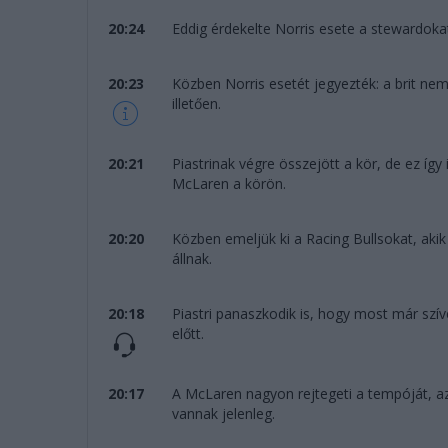
20:24
Eddig érdekelte Norris esete a stewardokat,
20:23
Közben Norris esetét jegyezték: a brit ne
illetően.
20:21
Piastrinak végre összejött a kör, de ez így i
McLaren a körön.
20:20
Közben emeljük ki a Racing Bullsokat, aki
állnak.
20:18
Piastri panaszkodik is, hogy most már szí
előtt.
20:17
A McLaren nagyon rejtegeti a tempóját, az
vannak jelenleg.