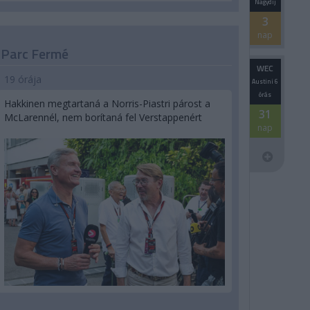
Nagydíj
3
nap
Parc Fermé
WEC
19 órája
Austini 6
órás
Hakkinen megtartaná a Norris-Piastri párost a
31
McLarennél, nem borítaná fel Verstappenért
nap