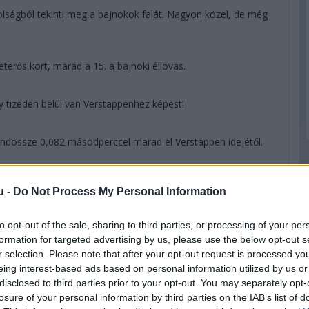
lságból tekinti meg a bajnokok falát. Nagyon közel, de még
terős kört, marad a 15. a bajnoki éllovas.
gy tizeden belül van Verstappenhez képest!
indössze 0,082 másodperccel marad el Verstappen idejétől.
n nem hagyott neki elég helyet a pálya szélén.
u -
Do Not Process My Personal Information
entétben - nem dominálnak: Norris a nyolcadik, Piastri pedig
to opt-out of the sale, sharing to third parties, or processing of your per
formation for targeted advertising by us, please use the below opt-out s
r selection. Please note that after your opt-out request is processed y
eing interest-based ads based on personal information utilized by us or
gyakon jön ki most a pályára, biztosan nagy javulásokat
disclosed to third parties prior to your opt-out. You may separately opt-
losure of your personal information by third parties on the IAB’s list of