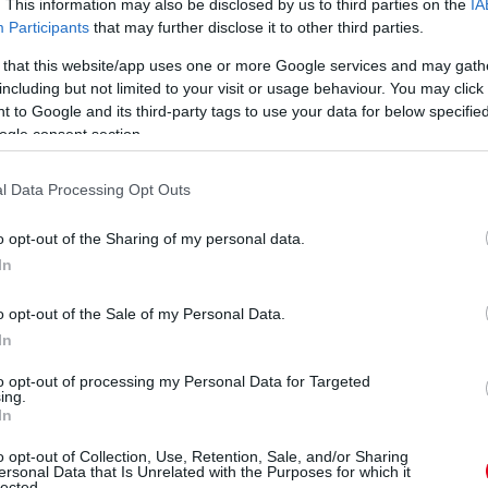
. This information may also be disclosed by us to third parties on the
IA
Participants
that may further disclose it to other third parties.
 that this website/app uses one or more Google services and may gath
including but not limited to your visit or usage behaviour. You may click 
 to Google and its third-party tags to use your data for below specifi
ogle consent section.
p
#F1
#CanadianGP
l Data Processing Opt Outs
o opt-out of the Sharing of my personal data.
In
 három tizedmásodperccel volt gyorsabb, mint Verstappen.
o opt-out of the Sale of my Personal Data.
In
to opt-out of processing my Personal Data for Targeted
ing.
In
 az élre. Piastri próbálkozása csak a tizedik helyre elég.
o opt-out of Collection, Use, Retention, Sale, and/or Sharing
ersonal Data that Is Unrelated with the Purposes for which it
lected.