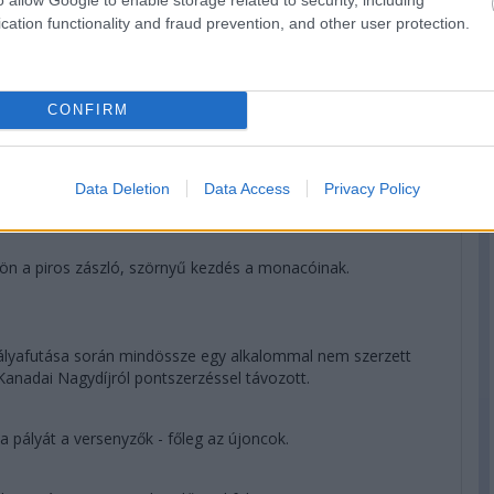
cation functionality and fraud prevention, and other user protection.
und the barriers
#F1
#CanadianGP
CONFIRM
a hármas kanyart és eltalálta a falat a pálya szélén. Furcsa
Data Deletion
Data Access
Privacy Policy
a piros zászló, szörnyű kezdés a monacóinak.
s pályafutása során mindössze egy alkalommal nem szerzett
anadai Nagydíjról pontszerzéssel távozott.
 a pályát a versenyzők - főleg az újoncok.