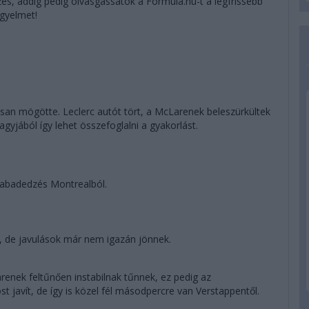
s, addig pedig olvasgassátok a Formula.hu-t a legfrissebb
igyelmet!
osan mögötte. Leclerc autót tört, a McLarenek beleszürkültek
gyjából így lehet összefoglalni a gyakorlást.
 szabadedzés Montrealból.
, de javulások már nem igazán jönnek.
enek feltűnően instabilnak tűnnek, ez pedig az
t javít, de így is közel fél másodpercre van Verstappentől.