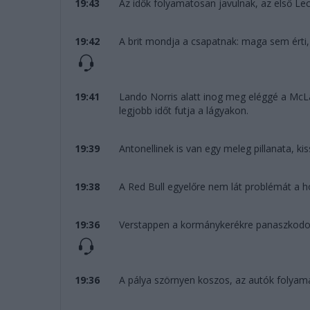
19:43
Az idők folyamatosan javulnak, az első Lec
19:42
A brit mondja a csapatnak: maga sem érti,
19:41
Lando Norris alatt inog meg eléggé a McLa
legjobb időt futja a lágyakon.
19:39
Antonellinek is van egy meleg pillanata, kis
19:38
A Red Bull egyelőre nem lát problémát a ho
19:36
Verstappen a kormánykerékre panaszkodott
19:36
A pálya szörnyen koszos, az autók folyama