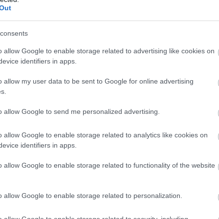
errarival. Rengeteg a hiba a pályán.
Out
tszánkáznak a füvön.
consents
o allow Google to enable storage related to advertising like cookies on
 a leggyorsabb, de ez nagy valószínűséggel nem sokáig marad
evice identifiers in apps.
o allow my user data to be sent to Google for online advertising
s.
edzésre szánt idő, így csupán bő fél órája maradt a
to allow Google to send me personalized advertising.
ról, folytatódhat az edzés.
o allow Google to enable storage related to analytics like cookies on
evice identifiers in apps.
o allow Google to enable storage related to functionality of the website
toleto majdnem telibe találta az előtte lassabban haladó
yobb baj.
o allow Google to enable storage related to personalization.
o allow Google to enable storage related to security, including