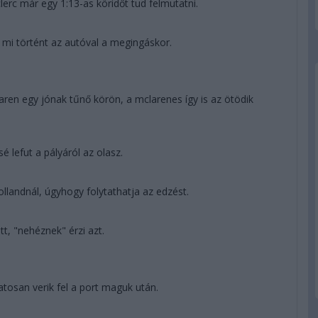
lerc már egy 1:13-as köridőt tud felmutatni.
 mi történt az autóval a megingáskor.
ren egy jónak tűnő körön, a mclarenes így is az ötödik
sé lefut a pályáról az olasz.
llandnál, úgyhogy folytathatja az edzést.
, "nehéznek" érzi azt.
tosan verik fel a port maguk után.