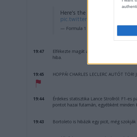
authenti
Here's the moment Leclerc fo
pic.twitter.com/4S7vQ9odvJ
— Formula 1 (@F1)
June 13, 2025
19:47
Elfékezte magát a ferraris, majd elvétette 
hiba.
19:45
HOPPÁ! CHARLES LECLERC AUTÓT TÖR! Jön 
19:44
Érdekes statisztika Lance Strollról: F1-e
pontot hazai futamán, egyébként minden K
19:43
Bortoleto is hibázik egy picit, még szokják