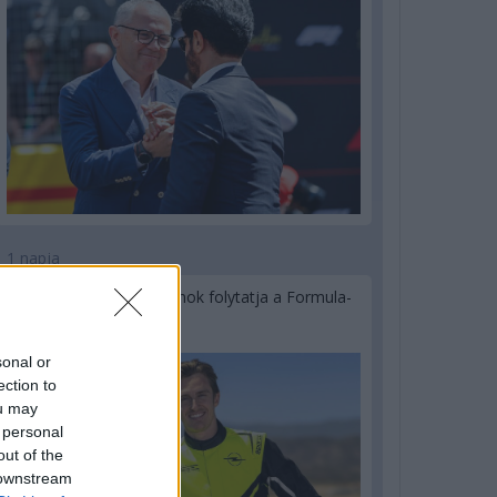
1 napja
Újabb korábbi F2-es bajnok folytatja a Formula-
E-ben
sonal or
ection to
ou may
 personal
out of the
 downstream