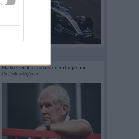
3 napja
Marko szerint a szurkolók nem tudják, mi
történik valójában