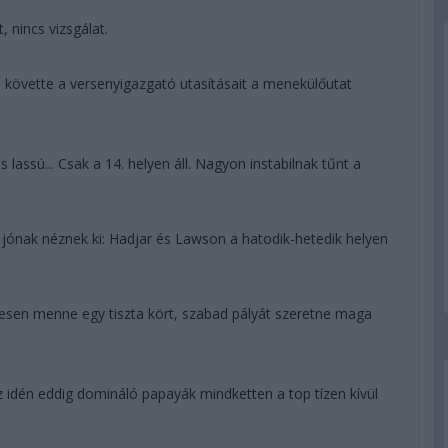
 nincs vizsgálat.
m követte a versenyigazgató utasításait a menekülőutat
s lassú... Csak a 14. helyen áll. Nagyon instabilnak tűnt a
k jónak néznek ki: Hadjar és Lawson a hatodik-hetedik helyen
vesen menne egy tiszta kört, szabad pályát szeretne maga
 idén eddig domináló papayák mindketten a top tízen kívül