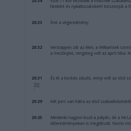
20:34
Este 11-kor kezdődik a második szabadedzé
hírekért és nyilatkozatokért! Köszönjük a f
20:33
Íme a végeredmény:
20:32
Verstappen zár az élen, a Williamsek szor
a mezőnybe, rengeteg volt az apró hiba. Na
20:31
És itt a kockás zászló, ennyi volt az első
20:29
Két perc van hátra az első szabadedzésből
20:25
Mindenki nagyon küzd a pályán, de a McLar
időeredményeiken is meglátszik. Norris mos