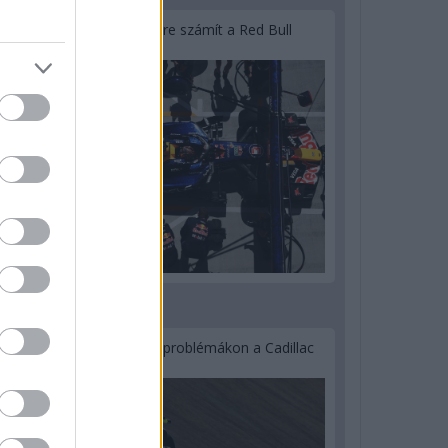
Lassuló fejlesztési ütemre számít a Red Bull
2 napja
Nem tud úrrá lenni a fékproblémákon a Cadillac