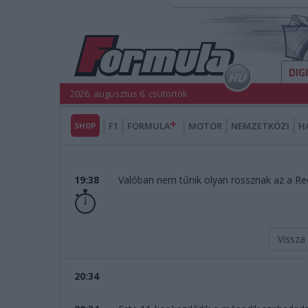
DIG
2026. augusztus 6. csütörtök
SHOP
F1
FORMULA
MOTOR
NEMZETKÖZI
H
19:38
Valóban nem tűnik olyan rossznak az a Red 
Vissza
20:34