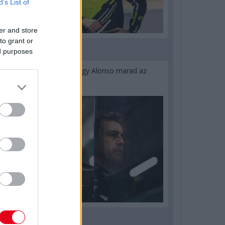
B’s List of
er and store
to grant or
ed purposes
2 napja
Newey biztos benne, hogy Alonso marad az
Aston Martinnál
2 napja