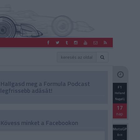
Hallgasd meg a Formula Podcast
F1
legfrissebb adását!
Holland
Nagydíj
17
nap
Kövess minket a Facebookon
MotoGP
Brit