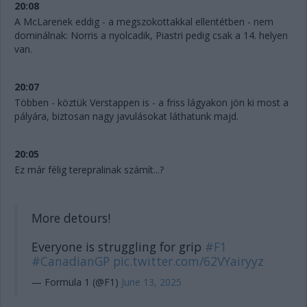
20:08
A McLarenek eddig - a megszokottakkal ellentétben - nem
dominálnak: Norris a nyolcadik, Piastri pedig csak a 14. helyen
van.
20:07
Többen - köztük Verstappen is - a friss lágyakon jön ki most a
pályára, biztosan nagy javulásokat láthatunk majd.
20:05
Ez már félig terepralinak számít...?
More detours!
Everyone is struggling for grip
#F1
#CanadianGP
pic.twitter.com/62VYairyyz
— Formula 1 (@F1)
June 13, 2025