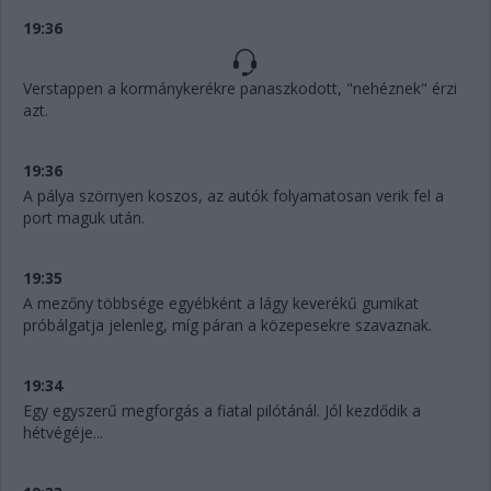
19:36
Verstappen a kormánykerékre panaszkodott, "nehéznek" érzi
azt.
19:36
A pálya szörnyen koszos, az autók folyamatosan verik fel a
port maguk után.
19:35
A mezőny többsége egyébként a lágy keverékű gumikat
próbálgatja jelenleg, míg páran a közepesekre szavaznak.
19:34
Egy egyszerű megforgás a fiatal pilótánál. Jól kezdődik a
hétvégéje...