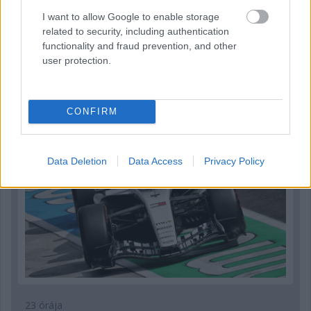
I want to allow Google to enable storage
Parc Fermé
related to security, including authentication
functionality and fraud prevention, and other
1 órája
user protection.
Hamarosan leáll az idei F1-es fejlesztésekkel a Cadillac
CONFIRM
Data Deletion
Data Access
Privacy Policy
23 órája