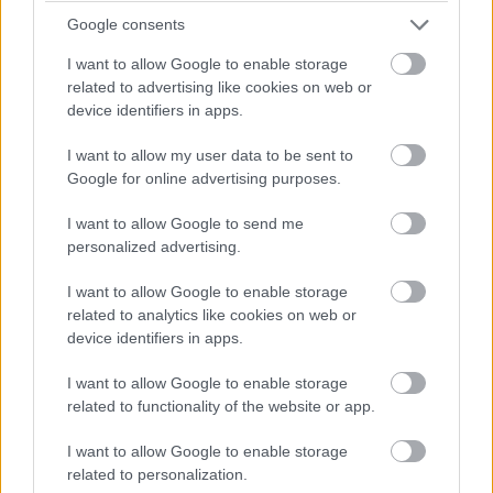
Google consents
I want to allow Google to enable storage
19:16
related to advertising like cookies on web or
Köszöntünk minden kedves olvasót! Szűk negyedóra múlva
device identifiers in apps.
kezdődik az F1-es Kanadai Nagydíj első szabadedzése
Montrealban.
I want to allow my user data to be sent to
Google for online advertising purposes.
I want to allow Google to send me
personalized advertising.
Hallgasd meg a Formula Podcast
legfrissebb adását!
I want to allow Google to enable storage
related to analytics like cookies on web or
device identifiers in apps.
I want to allow Google to enable storage
Kövess minket a Facebookon
related to functionality of the website or app.
I want to allow Google to enable storage
related to personalization.