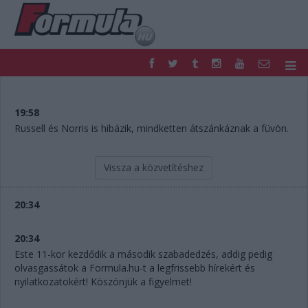
F1
PARC FERMÉ
FORMULA
MOTOR
19:58
NEMZETKÖZI
HAZAI
Russell és Norris is hibázik, mindketten átszánkáznak a füvön.
RETRO
EGYÉB
PODCAST
SHOP
Vissza a közvetítéshez
LIVE
TIPPJÁTÉK
DIGITÁLIS MAGAZIN
PONTÁLLÁSOK
20:34
VERSENYNAPTÁRAK
20:34
Este 11-kor kezdődik a második szabadedzés, addig pedig
olvasgassátok a Formula.hu-t a legfrissebb hírekért és
nyilatkozatokért! Köszönjük a figyelmet!