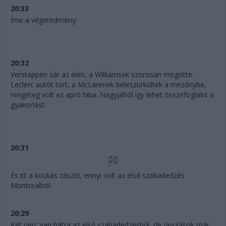
20:33
Íme a végeredmény:
20:32
Verstappen zár az élen, a Williamsek szorosan mögötte.
Leclerc autót tört, a McLarenek beleszürkültek a mezőnybe,
rengeteg volt az apró hiba. Nagyjából így lehet összefoglalni a
gyakorlást.
20:31
És itt a kockás zászló, ennyi volt az első szabadedzés
Montrealból.
20:29
Két perc van hátra az első szabadedzésből, de javulások már