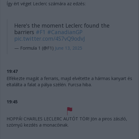
Így ért véget Leclerc számára az edzés:
Here's the moment Leclerc found the
barriers
#F1
#CanadianGP
pic.twitter.com/4S7vQ9odvJ
— Formula 1 (@F1)
June 13, 2025
19:47
Elfékezte magát a ferraris, majd elvétette a hármas kanyart és
eltalálta a falat a pálya szélén. Furcsa hiba.
19:45
HOPPÁ! CHARLES LECLERC AUTÓT TÖR! Jön a piros zászló,
szörnyű kezdés a monacóinak.