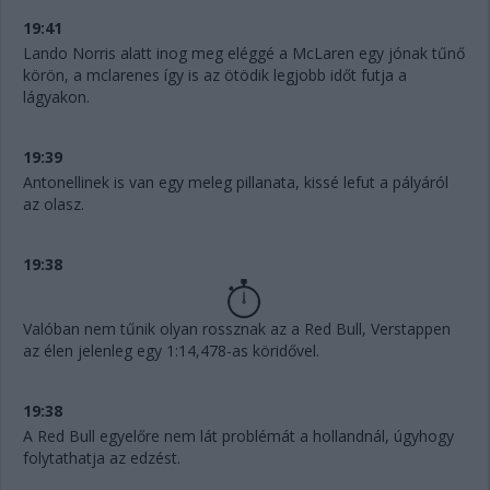
19:41
Lando Norris alatt inog meg eléggé a McLaren egy jónak tűnő
körön, a mclarenes így is az ötödik legjobb időt futja a
lágyakon.
19:39
Antonellinek is van egy meleg pillanata, kissé lefut a pályáról
az olasz.
19:38
Valóban nem tűnik olyan rossznak az a Red Bull, Verstappen
az élen jelenleg egy 1:14,478-as köridővel.
19:38
A Red Bull egyelőre nem lát problémát a hollandnál, úgyhogy
folytathatja az edzést.