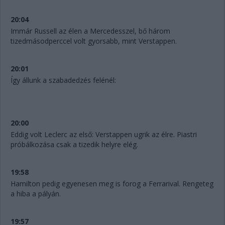
20:04
Immár Russell az élen a Mercedesszel, bő három
tizedmásodperccel volt gyorsabb, mint Verstappen.
20:01
Így állunk a szabadedzés felénél:
20:00
Eddig volt Leclerc az első: Verstappen ugrik az élre. Piastri
próbálkozása csak a tizedik helyre elég.
19:58
Hamilton pedig egyenesen meg is forog a Ferrarival. Rengeteg
a hiba a pályán.
19:57