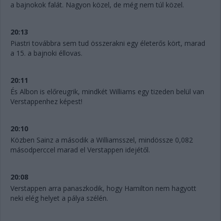
a bajnokok falát. Nagyon közel, de még nem túl közel.
20:13
Piastri továbbra sem tud összerakni egy életerős kört, marad
a 15. a bajnoki éllovas.
20:11
És Albon is előreugrik, mindkét Williams egy tizeden belül van
Verstappenhez képest!
20:10
Közben Sainz a második a Williamsszel, mindössze 0,082
másodperccel marad el Verstappen idejétől.
20:08
Verstappen arra panaszkodik, hogy Hamilton nem hagyott
neki elég helyet a pálya szélén.