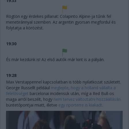
19:33
Rögtön egy érdekes pillanat: Colapinto Alpine-ja tűnik fel
menetiránnyal szemben. Az argentin gyorsan megfordul és
folytatja a körözést.
19:30
És már kezdünk is! Az első autók már kint is a pályán.
19:28
Max Verstappennel kapcsolatban is több nyilatkozat született.
George Russellt például
meglepte, hogy a holland vállalta a
felelősséget
barcelonai incidensük után, míg a Red Bull-os
maga arról beszélt, hogy
nem tervez változtatni hozzáállásán
büntetőpontjai miatt, illetve
egy riporterre is kiakadt
.