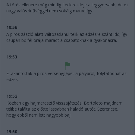
A törés ellenére még mindig Leclerc ideje a leggyorsabb, de ez
nagy valószínűséggel nem sokáig marad így.
19:56
A piros zászló alatt változatlanul telik az edzésre szánt idő, így
csupán bő fél órája maradt a csapatoknak a gyakorlásra.
19:53
Eltakarították a piros versenygépet a pályáról, folytatódhat az
edzés.
19:52
Közben egy hajmeresztő visszajátszás: Bortoleto majdnem
telibe találta az előtte lassabban haladó autót. Szerencse,
hogy ebből nem lett nagyobb baj.
19:50