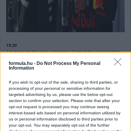
19:20
A tegnapi médianapon, amelyen a Formula.hu is képviselteti
magát a helyszínen, több érdekes témáról is szó esett. Lando
formula.hu -
Do Not Process My Personal
Norris például arról beszélt, hogy felkészült rá, hogy valamikor
Information
ütközésig fog fajulni egy párharcuk
csapattársával, Oscar
Piastrival, aki pedig azt emelte ki, hogy
Max Verstappent sem
írja még le
a világbajnoki címért folytatott küzdelemben.
If you wish to opt-out of the sale, sharing to third parties, or
processing of your personal or sensitive information for
targeted advertising by us, please use the below opt-out
section to confirm your selection. Please note that after your
opt-out request is processed you may continue seeing
interest-based ads based on personal information utilized by
us or personal information disclosed to third parties prior to
your opt-out. You may separately opt-out of the further