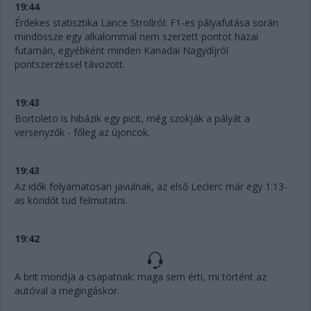
19:44
Érdekes statisztika Lance Strollról: F1-es pályafutása során
mindössze egy alkalommal nem szerzett pontot hazai
futamán, egyébként minden Kanadai Nagydíjról
pontszerzéssel távozott.
19:43
Bortoleto is hibázik egy picit, még szokják a pályát a
versenyzők - főleg az újoncok.
19:43
Az idők folyamatosan javulnak, az első Leclerc már egy 1:13-
as köridőt tud felmutatni.
19:42
A brit mondja a csapatnak: maga sem érti, mi történt az
autóval a megingáskor.