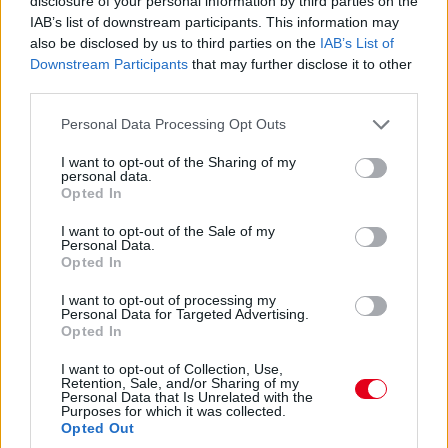
disclosure of your personal information by third parties on the
IAB’s list of downstream participants. This information may
also be disclosed by us to third parties on the
IAB’s List of
Downstream Participants
that may further disclose it to other
third parties.
Please note that this website/app uses one or more Google
Personal Data Processing Opt Outs
services and may gather and store information including but
not limited to your visit or usage behaviour. You may click to
I want to opt-out of the Sharing of my
personal data.
grant or deny consent to Google and its third-party tags to
Opted In
use your data for below specified purposes in below Google
consent section.
I want to opt-out of the Sale of my
Personal Data.
Opted In
I want to opt-out of processing my
Personal Data for Targeted Advertising.
Opted In
I want to opt-out of Collection, Use,
Retention, Sale, and/or Sharing of my
Personal Data that Is Unrelated with the
Purposes for which it was collected.
Opted Out