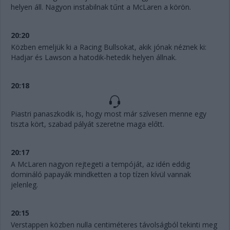
helyen áll. Nagyon instabilnak tűnt a McLaren a körön.
20:20
Közben emeljük ki a Racing Bullsokat, akik jónak néznek ki:
Hadjar és Lawson a hatodik-hetedik helyen állnak.
20:18
Piastri panaszkodik is, hogy most már szívesen menne egy
tiszta kört, szabad pályát szeretne maga előtt.
20:17
A McLaren nagyon rejtegeti a tempóját, az idén eddig
domináló papayák mindketten a top tízen kívül vannak
jelenleg.
20:15
Verstappen közben nulla centiméteres távolságból tekinti meg