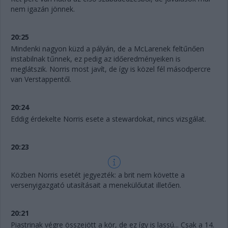
nem igazán jönnek.
20:25
Mindenki nagyon küzd a pályán, de a McLarenek feltűnően
instabilnak tűnnek, ez pedig az időeredményeiken is
meglátszik. Norris most javít, de így is közel fél másodpercre
van Verstappentől.
20:24
Eddig érdekelte Norris esete a stewardokat, nincs vizsgálat.
20:23
Közben Norris esetét jegyezték: a brit nem követte a
versenyigazgató utasításait a menekülőutat illetően.
20:21
Piastrinak végre összejött a kör, de ez így is lassú... Csak a 14.