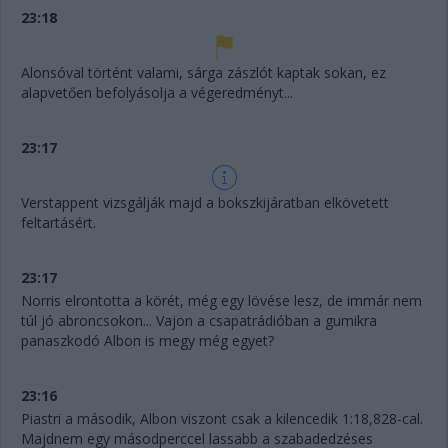
23:18
Alonsóval történt valami, sárga zászlót kaptak sokan, ez
alapvetően befolyásolja a végeredményt...
23:17
Verstappent vizsgálják majd a bokszkijáratban elkövetett
feltartásért.
23:17
Norris elrontotta a körét, még egy lövése lesz, de immár nem
túl jó abroncsokon... Vajon a csapatrádióban a gumikra
panaszkodó Albon is megy még egyet?
23:16
Piastri a második, Albon viszont csak a kilencedik 1:18,828-cal.
Majdnem egy másodperccel lassabb a szabadedzéses