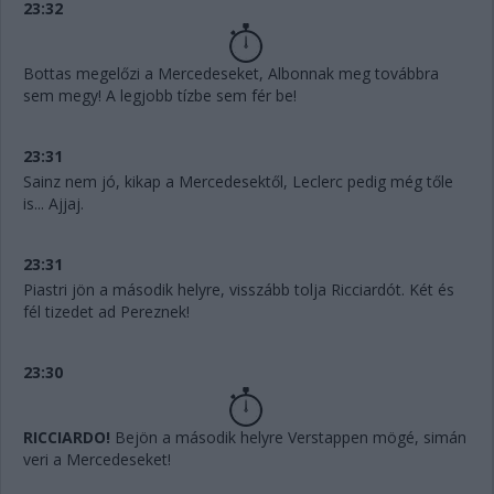
23:32
Bottas megelőzi a Mercedeseket, Albonnak meg továbbra
sem megy! A legjobb tízbe sem fér be!
23:31
Sainz nem jó, kikap a Mercedesektől, Leclerc pedig még tőle
is... Ajjaj.
23:31
Piastri jön a második helyre, visszább tolja Ricciardót. Két és
fél tizedet ad Pereznek!
23:30
RICCIARDO!
Bejön a második helyre Verstappen mögé, simán
veri a Mercedeseket!