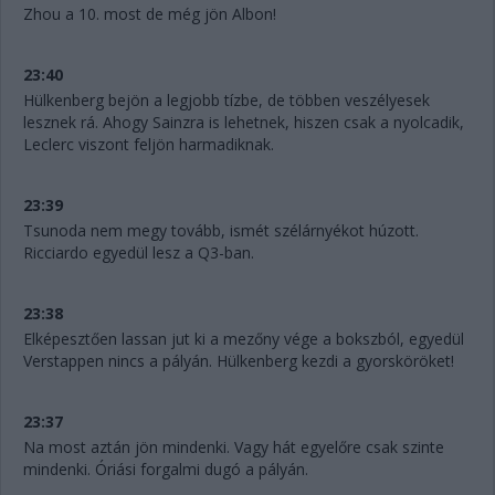
Zhou a 10. most de még jön Albon!
23:40
Hülkenberg bejön a legjobb tízbe, de többen veszélyesek
lesznek rá. Ahogy Sainzra is lehetnek, hiszen csak a nyolcadik,
Leclerc viszont feljön harmadiknak.
23:39
Tsunoda nem megy tovább, ismét szélárnyékot húzott.
Ricciardo egyedül lesz a Q3-ban.
23:38
Elképesztően lassan jut ki a mezőny vége a bokszból, egyedül
Verstappen nincs a pályán. Hülkenberg kezdi a gyorsköröket!
23:37
Na most aztán jön mindenki. Vagy hát egyelőre csak szinte
mindenki. Óriási forgalmi dugó a pályán.