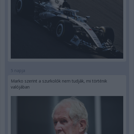
5 napja
Marko szerint a szurkolók nem tudják, mi történik
valójában