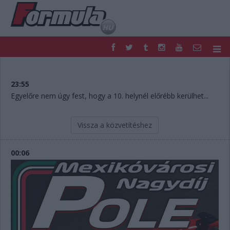
F1
PARC FERMÉ
FORMULA
MOTOR
23:55
NEMZETKÖZI
HAZAI
Egyelőre nem úgy fest, hogy a 10. helynél előrébb kerülhet...
RETRO
EGYÉB
PODCAST
SHOP
Vissza a közvetítéshez
LIVE
TIPPJÁTÉK
DIGITÁLIS MAGAZIN
PONTÁLLÁSOK
00:06
VERSENYNAPTÁRAK