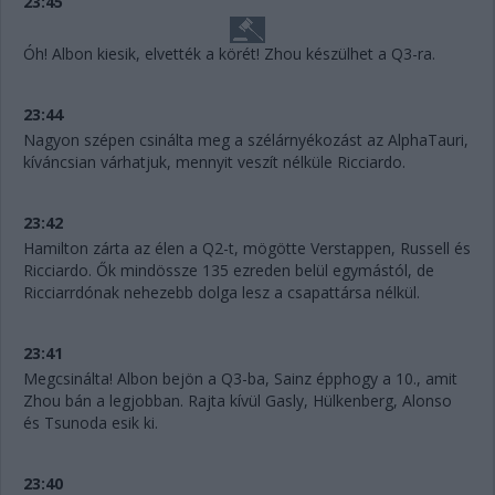
23:45
Óh! Albon kiesik, elvették a körét! Zhou készülhet a Q3-ra.
23:44
Nagyon szépen csinálta meg a szélárnyékozást az AlphaTauri,
kíváncsian várhatjuk, mennyit veszít nélküle Ricciardo.
23:42
Hamilton zárta az élen a Q2-t, mögötte Verstappen, Russell és
Ricciardo. Ők mindössze 135 ezreden belül egymástól, de
Ricciarrdónak nehezebb dolga lesz a csapattársa nélkül.
23:41
Megcsinálta! Albon bejön a Q3-ba, Sainz épphogy a 10., amit
Zhou bán a legjobban. Rajta kívül Gasly, Hülkenberg, Alonso
és Tsunoda esik ki.
23:40