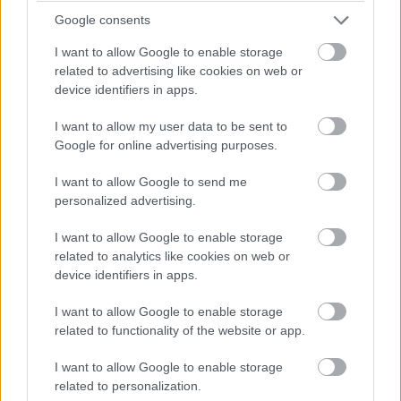
23:09
Google consents
Albon jól kezd, az első szektorban 14 ezredet kap
Verstappentől, a második viszont nem az igazi.
I want to allow Google to enable storage
related to advertising like cookies on web or
device identifiers in apps.
23:07
Bejött a közepes Hamiltonnak: csak egy bő tizedet kap
I want to allow my user data to be sent to
Pereztől, Norris viszont be sem fejezte a körét a sárga
Google for online advertising purposes.
oldalfalú Pirelliken.
I want to allow Google to send me
personalized advertising.
23:07
I want to allow Google to enable storage
Nézzük, hogy kezdenek a Red Bullok: Perez 1:18,553-mal nyit,
related to analytics like cookies on web or
Verstappen pedig egy laza fél másodpercet ad neki, 1:18,099
device identifiers in apps.
az első köre.
I want to allow Google to enable storage
related to functionality of the website or app.
23:06
A McLarenek és a Mercedesek a közepesen jönnek ki,
I want to allow Google to enable storage
spórolnak a lágyakkal, Perez viszont lágyon, akárcsak a
related to personalization.
mögötte érkező Verstappen.