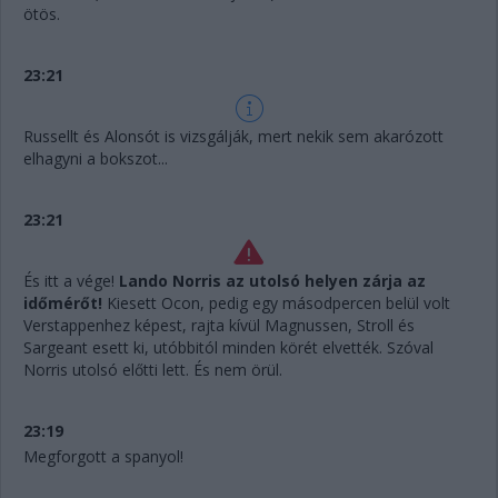
ötös.
23:21
Russellt és Alonsót is vizsgálják, mert nekik sem akarózott
elhagyni a bokszot...
23:21
És itt a vége!
Lando Norris az utolsó helyen zárja az
időmérőt!
Kiesett Ocon, pedig egy másodpercen belül volt
Verstappenhez képest, rajta kívül Magnussen, Stroll és
Sargeant esett ki, utóbbitól minden körét elvették. Szóval
Norris utolsó előtti lett. És nem örül.
23:19
Megforgott a spanyol!