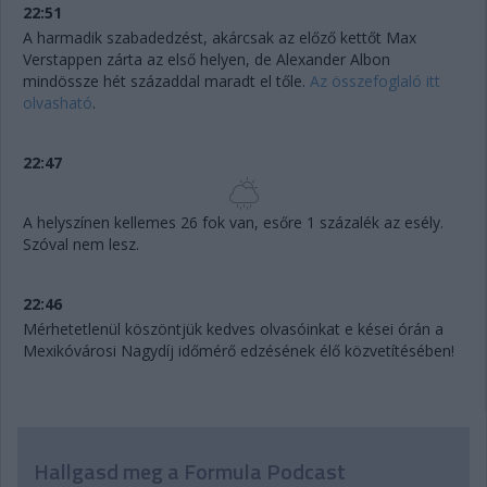
22:51
A harmadik szabadedzést, akárcsak az előző kettőt Max
Verstappen zárta az első helyen, de Alexander Albon
mindössze hét századdal maradt el tőle.
Az összefoglaló itt
olvasható
.
22:47
A helyszínen kellemes 26 fok van, esőre 1 százalék az esély.
Szóval nem lesz.
22:46
Mérhetetlenül köszöntjük kedves olvasóinkat e kései órán a
Mexikóvárosi Nagydíj időmérő edzésének élő közvetítésében!
Hallgasd meg a Formula Podcast