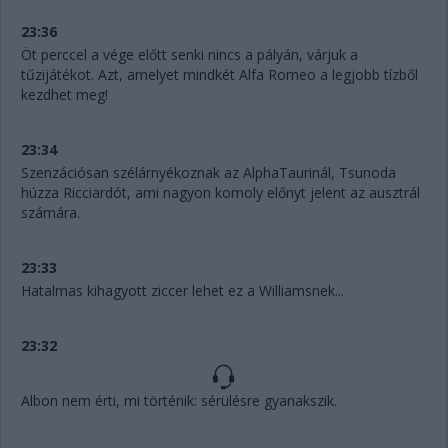
23:36
Öt perccel a vége előtt senki nincs a pályán, várjuk a
tűzijátékot. Azt, amelyet mindkét Alfa Romeo a legjobb tízből
kezdhet meg!
23:34
Szenzációsan szélárnyékoznak az AlphaTaurinál, Tsunoda
húzza Ricciardót, ami nagyon komoly előnyt jelent az ausztrál
számára.
23:33
Hatalmas kihagyott ziccer lehet ez a Williamsnek...
23:32
Albon nem érti, mi történik: sérülésre gyanakszik.