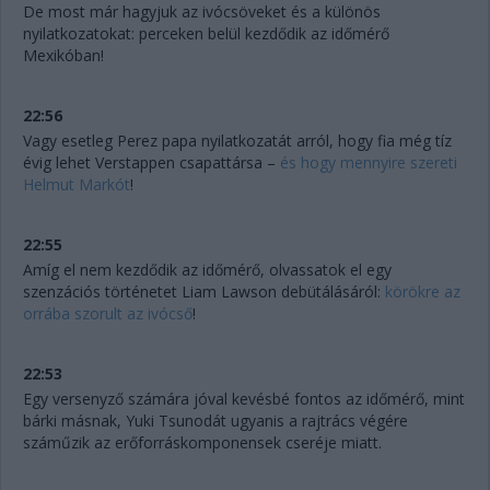
De most már hagyjuk az ivócsöveket és a különös
nyilatkozatokat: perceken belül kezdődik az időmérő
Mexikóban!
22:56
Vagy esetleg Perez papa nyilatkozatát arról, hogy fia még tíz
évig lehet Verstappen csapattársa –
és hogy mennyire szereti
Helmut Markót
!
22:55
Amíg el nem kezdődik az időmérő, olvassatok el egy
szenzációs történetet Liam Lawson debütálásáról:
körökre az
orrába szorult az ivócső
!
22:53
Egy versenyző számára jóval kevésbé fontos az időmérő, mint
bárki másnak, Yuki Tsunodát ugyanis a rajtrács végére
száműzik az erőforráskomponensek cseréje miatt.