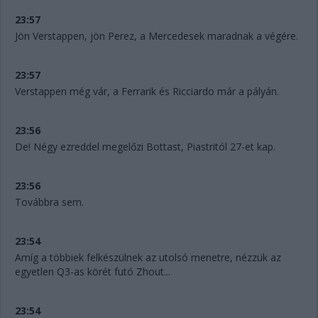
23:57
Jön Verstappen, jön Perez, a Mercedesek maradnak a végére.
23:57
Verstappen még vár, a Ferrarik és Ricciardo már a pályán.
23:56
De! Négy ezreddel megelőzi Bottast, Piastritól 27-et kap.
23:56
Továbbra sem.
23:54
Amíg a többiek felkészülnek az utolsó menetre, nézzük az
egyetlen Q3-as körét futó Zhout...
23:54