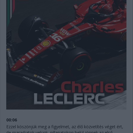
00:06
Ezzel köszönjük meg a figyelmet, az élő közvetítés véget ért,
de maradjatok velünk, pillanatokon belül jönnek az első