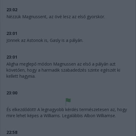
23:02
Nézzük Magnussent, az övé lesz az első gyorskör.
23:01
Jönnek az Astonok is, Gasly is a pályán.
23:01
Aligha meglepő módon Magnussen az első a pályán azt
követően, hogy a harmadik szabadedzés szinte egészét ki
kellett hagynia.
23:00
És elkezdődött! A legnagyobb kérdés természetesen az, hogy
mire lehet képes a Williams. Legalábbis Albon Williamse.
22:58