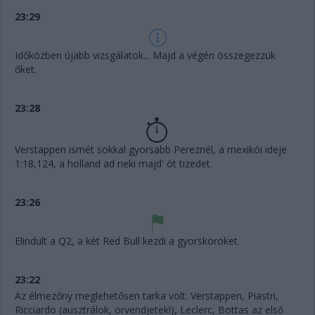
23:29
Időközben újabb vizsgálatok... Majd a végén összegezzük
őket.
23:28
Verstappen ismét sokkal gyorsabb Pereznél, a mexikói ideje
1:18,124, a holland ad neki majd' öt tizedet.
23:26
Elindult a Q2, a két Red Bull kezdi a gyorsköröket.
23:22
Az élmezőny meglehetősen tarka volt: Verstappen, Piastri,
Ricciardo (ausztrálok, örvendjetek!), Leclerc, Bottas az első