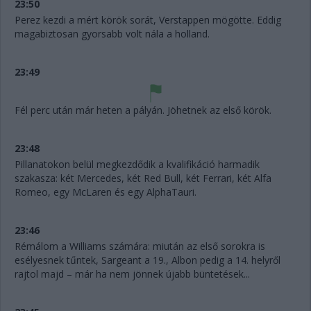
23:50
Perez kezdi a mért körök sorát, Verstappen mögötte. Eddig
magabiztosan gyorsabb volt nála a holland.
23:49
Fél perc után már heten a pályán. Jöhetnek az első körök.
23:48
Pillanatokon belül megkezdődik a kvalifikáció harmadik
szakasza: két Mercedes, két Red Bull, két Ferrari, két Alfa
Romeo, egy McLaren és egy AlphaTauri.
23:46
Rémálom a Williams számára: miután az első sorokra is
esélyesnek tűntek, Sargeant a 19., Albon pedig a 14. helyről
rajtol majd – már ha nem jönnek újabb büntetések...