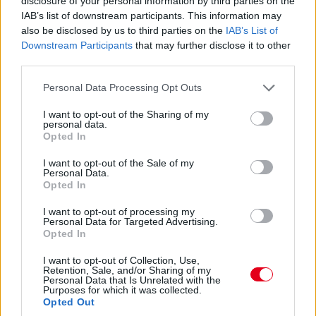
disclosure of your personal information by third parties on the
szerzett vele előnyt, sokkal inkább hibázott, sőt a padlólemezt
IAB’s list of downstream participants. This information may
is odaverte.
also be disclosed by us to third parties on the
IAB’s List of
Downstream Participants
that may further disclose it to other
third parties.
23:11
Lubickol a Williams az első szektorban, most épp Sargeanté a
Please note that this website/app uses one or more Google
Personal Data Processing Opt Outs
legjobb szektoridő, ennek ellenére Albon csak a 16., Sargeant
services and may gather and store information including but
csak a 19. helyen. Össze kell rakni egy rendes kört, különben
not limited to your visit or usage behaviour. You may click to
I want to opt-out of the Sharing of my
idő előtt véget ér a csoda...
personal data.
grant or deny consent to Google and its third-party tags to
Opted In
use your data for below specified purposes in below Google
consent section.
23:10
I want to opt-out of the Sale of my
Personal Data.
Lágyakon a Ferrarik is, Leclerc a 3., Sainz a 7. helyen!
Opted In
I want to opt-out of processing my
23:10
Personal Data for Targeted Advertising.
Opted In
Közben Bottas a második helyre jön be, de Ricciardo két
I want to opt-out of Collection, Use,
Retention, Sale, and/or Sharing of my
lilával visszatolja, Albon viszont 1:19,382-t fut, majd másfél
Personal Data that Is Unrelated with the
másodperccel gyengébbet, mint a harmadik edzésen.
Purposes for which it was collected.
Opted Out