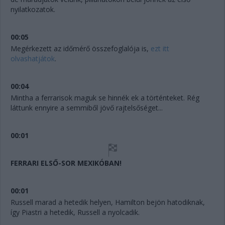
nyilatkozatok.
00:05
Megérkezett az időmérő összefoglalója is,
ezt itt
olvashatjátok
.
00:04
Mintha a ferrarisok maguk se hinnék ek a történteket. Rég
láttunk ennyire a semmiből jövő rajtelsőséget...
00:01
FERRARI ELSŐ-SOR MEXIKÓBAN!
00:01
Russell marad a hetedik helyen, Hamilton bejön hatodiknak,
így Piastri a hetedik, Russell a nyolcadik.