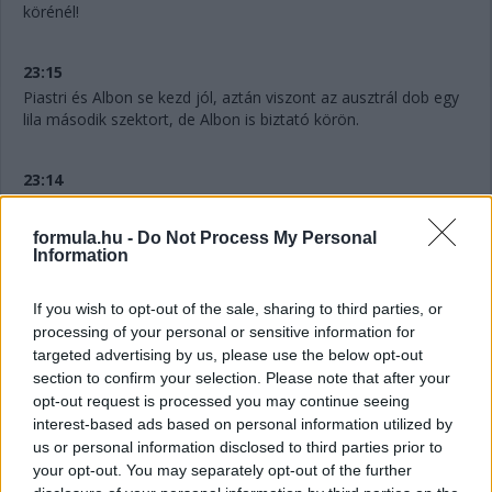
körénél!
23:15
Piastri és Albon se kezd jól, aztán viszont az ausztrál dob egy
lila második szektort, de Albon is biztató körön.
23:14
Jönnek is a McLarenek, jön Albon is, és valószínűleg
Sargeantot is kiküldik, ha ellenőrizték a padlólemezét. Az
formula.hu -
Do Not Process My Personal
mondjuk Albonéra is ráférne a látottak alapján...
Information
23:13
If you wish to opt-out of the sale, sharing to third parties, or
processing of your personal or sensitive information for
Az utolsó négy helyen tehát az elmúlt hetek sztárcsapata, a
targeted advertising by us, please use the below opt-out
McLaren, valamint az elmúlt másfél nap sztárcsapata, a
Williams. Meg Stroll.
section to confirm your selection. Please note that after your
opt-out request is processed you may continue seeing
interest-based ads based on personal information utilized by
23:13
us or personal information disclosed to third parties prior to
Jelenleg Stroll, Albon, Piastri, Norris és Sargeant kieső helyen.
your opt-out. You may separately opt-out of the further
Az amerikai körét törölték pályaelhagyás miatt, bár nem is