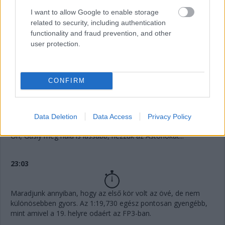
I want to allow Google to enable storage
related to security, including authentication
23:05
functionality and fraud prevention, and other
Stroll még lassabb, Alonso legalább Magnussent elcsípi, de
user protection.
csak minimális különbséggel.
23:04
CONFIRM
Említsük meg gyorsan, az Alpine rettenetesen szerepelt eddig,
úgy fest, a Renault nem érzi jól magát a magaslati levegőben.
Data Deletion
Data Access
Privacy Policy
23:04
Óh, Gasly még nála is lassabb, nézzük az Astonokat...
23:03
Maradjunk annyiban, hogy az első kör volt az övé, de nem
különösebben gyors. Az 1:19,730 egész pontosan gyengébb,
mint amivel a 19. helyre odaért az FP3-ban.