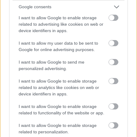
23:09
Google consents
Albon jól kezd, az első szektorban 14 ezredet kap
Verstappentől, a második viszont nem az igazi.
I want to allow Google to enable storage
related to advertising like cookies on web or
device identifiers in apps.
23:07
Bejött a közepes Hamiltonnak: csak egy bő tizedet kap
I want to allow my user data to be sent to
Pereztől, Norris viszont be sem fejezte a körét a sárga
Google for online advertising purposes.
oldalfalú Pirelliken.
I want to allow Google to send me
personalized advertising.
23:07
I want to allow Google to enable storage
Nézzük, hogy kezdenek a Red Bullok: Perez 1:18,553-mal nyit,
related to analytics like cookies on web or
Verstappen pedig egy laza fél másodpercet ad neki, 1:18,099
device identifiers in apps.
az első köre.
I want to allow Google to enable storage
related to functionality of the website or app.
23:06
A McLarenek és a Mercedesek a közepesen jönnek ki,
I want to allow Google to enable storage
spórolnak a lágyakkal, Perez viszont lágyon, akárcsak a
related to personalization.
mögötte érkező Verstappen.