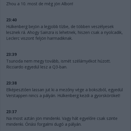
Zhou a 10. most de még jön Albon!
23:40
Hülkenberg bejön a legjobb tízbe, de többen veszélyesek
lesznek rá. Ahogy Sainzra is lehetnek, hiszen csak a nyolcadik,
Leclerc viszont feljön harmadiknak.
23:39
Tsunoda nem megy tovább, ismét szélárnyékot húzott.
Ricciardo egyedül lesz a Q3-ban.
23:38
Elképesztően lassan jut ki a mezőny vége a bokszból, egyedül
Verstappen nincs a pályán. Hülkenberg kezdi a gyorsköröket!
23:37
Na most aztán jön mindenki. Vagy hát egyelőre csak szinte
mindenki. Óriási forgalmi dugó a pályán.