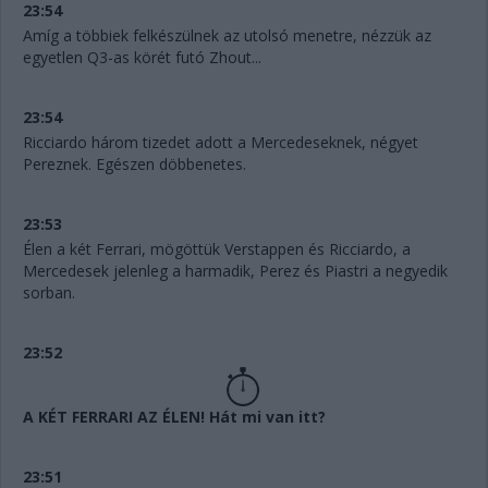
23:54
Amíg a többiek felkészülnek az utolsó menetre, nézzük az
egyetlen Q3-as körét futó Zhout...
23:54
Ricciardo három tizedet adott a Mercedeseknek, négyet
Pereznek. Egészen döbbenetes.
23:53
Élen a két Ferrari, mögöttük Verstappen és Ricciardo, a
Mercedesek jelenleg a harmadik, Perez és Piastri a negyedik
sorban.
23:52
A KÉT FERRARI AZ ÉLEN! Hát mi van itt?
23:51