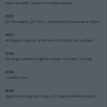
Sainz, Ricciardo, Leclerc sorrendben jönnek...
23:57
Jön Verstappen, jön Perez, a Mercedesek maradnak a végére.
23:57
Verstappen még vár, a Ferrarik és Ricciardo már a pályán.
23:56
De! Négy ezreddel megelőzi Bottast, Piastritól 27-et kap.
23:56
Továbbra sem.
23:55
Egyelőre nem úgy fest, hogy a 10. helynél előrébb kerülhet...