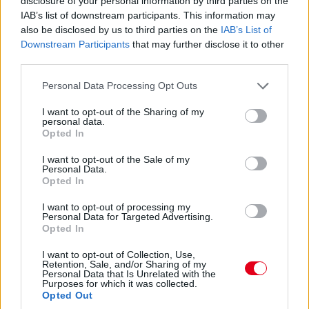
disclosure of your personal information by third parties on the
szerzett vele előnyt, sokkal inkább hibázott, sőt a padlólemezt
IAB’s list of downstream participants. This information may
is odaverte.
also be disclosed by us to third parties on the
IAB’s List of
Downstream Participants
that may further disclose it to other
third parties.
23:11
Lubickol a Williams az első szektorban, most épp Sargeanté a
Please note that this website/app uses one or more Google
Personal Data Processing Opt Outs
legjobb szektoridő, ennek ellenére Albon csak a 16., Sargeant
services and may gather and store information including but
csak a 19. helyen. Össze kell rakni egy rendes kört, különben
not limited to your visit or usage behaviour. You may click to
I want to opt-out of the Sharing of my
idő előtt véget ér a csoda...
personal data.
grant or deny consent to Google and its third-party tags to
Opted In
use your data for below specified purposes in below Google
consent section.
23:10
I want to opt-out of the Sale of my
Personal Data.
Lágyakon a Ferrarik is, Leclerc a 3., Sainz a 7. helyen!
Opted In
I want to opt-out of processing my
23:10
Personal Data for Targeted Advertising.
Opted In
Közben Bottas a második helyre jön be, de Ricciardo két
I want to opt-out of Collection, Use,
Retention, Sale, and/or Sharing of my
lilával visszatolja, Albon viszont 1:19,382-t fut, majd másfél
Personal Data that Is Unrelated with the
másodperccel gyengébbet, mint a harmadik edzésen.
Purposes for which it was collected.
Opted Out