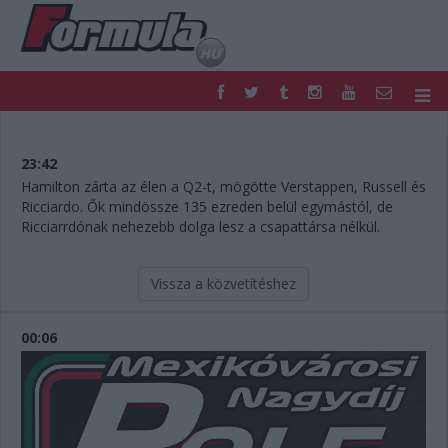
F1
PARC FERMÉ
FORMULA
MOTOR
23:42
NEMZETKÖZI
HAZAI
Hamilton zárta az élen a Q2-t, mögötte Verstappen, Russell és
Ricciardo. Ők mindössze 135 ezreden belül egymástól, de
RETRO
EGYÉB
Ricciarrdónak nehezebb dolga lesz a csapattársa nélkül.
PODCAST
SHOP
LIVE
TIPPJÁTÉK
DIGITÁLIS MAGAZIN
PONTÁLLÁSOK
Vissza a közvetítéshez
VERSENYNAPTÁRAK
00:06