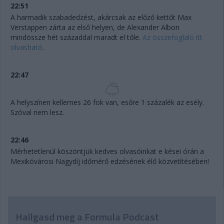
22:51
A harmadik szabadedzést, akárcsak az előző kettőt Max
Verstappen zárta az első helyen, de Alexander Albon
mindössze hét századdal maradt el tőle.
Az összefoglaló itt
olvasható
.
22:47
A helyszínen kellemes 26 fok van, esőre 1 százalék az esély.
Szóval nem lesz.
22:46
Mérhetetlenül köszöntjük kedves olvasóinkat e kései órán a
Mexikóvárosi Nagydíj időmérő edzésének élő közvetítésében!
Hallgasd meg a Formula Podcast