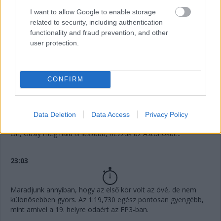
I want to allow Google to enable storage
related to security, including authentication
23:05
functionality and fraud prevention, and other
Stroll még lassabb, Alonso legalább Magnussent elcsípi, de
user protection.
csak minimális különbséggel.
23:04
CONFIRM
Említsük meg gyorsan, az Alpine rettenetesen szerepelt eddig,
úgy fest, a Renault nem érzi jól magát a magaslati levegőben.
Data Deletion
Data Access
Privacy Policy
23:04
Óh, Gasly még nála is lassabb, nézzük az Astonokat...
23:03
Maradjunk annyiban, hogy az első kör volt az övé, de nem
különösebben gyors. Az 1:19,730 egész pontosan gyengébb,
mint amivel a 19. helyre odaért az FP3-ban.