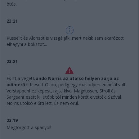
ötös.
23:21
Russellt és Alonsót is vizsgálják, mert nekik sem akarózott
elhagyni a bokszot...
23:21
És itt a vége!
Lando Norris az utolsó helyen zárja az
időmérőt!
Kiesett Ocon, pedig egy másodpercen belül volt
Verstappenhez képest, rajta kívül Magnussen, Stroll és
Sargeant esett ki, utóbbitól minden körét elvették. Szóval
Norris utolsó előtti lett. És nem örül.
23:19
Megforgott a spanyol!