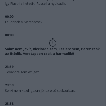
így Piastri a hetedik, Russell a nyolcadik.
00:00
És jönnek a Mercedesek...
00:00
Sainz nem javít, Ricciardo sem, Leclerc sem, Perez csak
az ötödik, Verstappen csak a harmadik!!
23:59
Továbbra sem az igazi...
23:59
Senki nem kezd igazán jól az első szektorban...
23:58