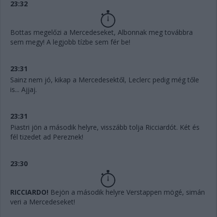
23:32
Bottas megelőzi a Mercedeseket, Albonnak meg továbbra
sem megy! A legjobb tízbe sem fér be!
23:31
Sainz nem jó, kikap a Mercedesektől, Leclerc pedig még tőle
is... Ajjaj.
23:31
Piastri jön a második helyre, visszább tolja Ricciardót. Két és
fél tizedet ad Pereznek!
23:30
RICCIARDO!
Bejön a második helyre Verstappen mögé, simán
veri a Mercedeseket!