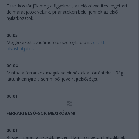
Ezzel köszönjük meg a figyelmet, az élő közvetítés véget ért,
de maradjatok velünk, pillanatokon belül jönnek az első
nyilatkozatok.
00:05
Megérkezett az időmérő összefoglalója is,
ezt itt
olvashatjátok
.
00:04
Mintha a ferrarisok maguk se hinnék ek a történteket. Rég
láttunk ennyire a semmiből jövő rajtelsőséget...
00:01
FERRARI ELSŐ-SOR MEXIKÓBAN!
00:01
Russell marad a hetedik helyen, Hamilton bejön hatodiknak,