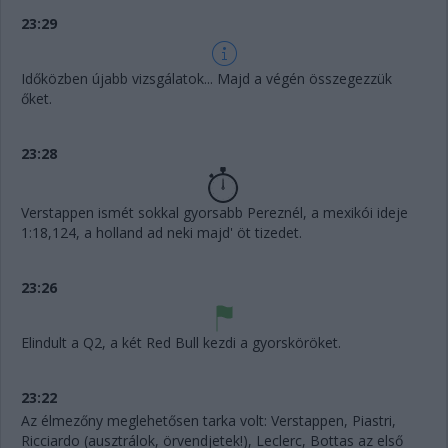
23:29
Időközben újabb vizsgálatok... Majd a végén összegezzük
őket.
23:28
Verstappen ismét sokkal gyorsabb Pereznél, a mexikói ideje
1:18,124, a holland ad neki majd' öt tizedet.
23:26
Elindult a Q2, a két Red Bull kezdi a gyorsköröket.
23:22
Az élmezőny meglehetősen tarka volt: Verstappen, Piastri,
Ricciardo (ausztrálok, örvendjetek!), Leclerc, Bottas az első