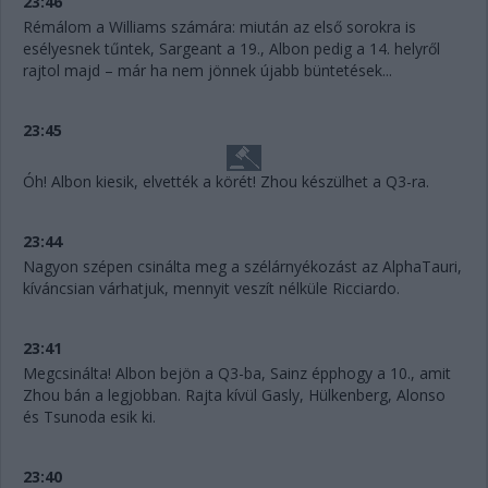
23:46
Rémálom a Williams számára: miután az első sorokra is
esélyesnek tűntek, Sargeant a 19., Albon pedig a 14. helyről
rajtol majd – már ha nem jönnek újabb büntetések...
23:45
Óh! Albon kiesik, elvették a körét! Zhou készülhet a Q3-ra.
23:44
Nagyon szépen csinálta meg a szélárnyékozást az AlphaTauri,
kíváncsian várhatjuk, mennyit veszít nélküle Ricciardo.
23:41
Megcsinálta! Albon bejön a Q3-ba, Sainz épphogy a 10., amit
Zhou bán a legjobban. Rajta kívül Gasly, Hülkenberg, Alonso
és Tsunoda esik ki.
23:40