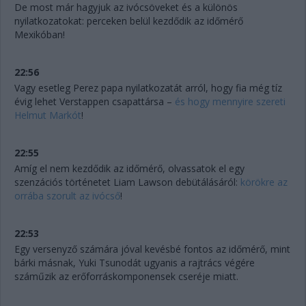
De most már hagyjuk az ivócsöveket és a különös
nyilatkozatokat: perceken belül kezdődik az időmérő
Mexikóban!
22:56
Vagy esetleg Perez papa nyilatkozatát arról, hogy fia még tíz
évig lehet Verstappen csapattársa –
és hogy mennyire szereti
Helmut Markót
!
22:55
Amíg el nem kezdődik az időmérő, olvassatok el egy
szenzációs történetet Liam Lawson debütálásáról:
körökre az
orrába szorult az ivócső
!
22:53
Egy versenyző számára jóval kevésbé fontos az időmérő, mint
bárki másnak, Yuki Tsunodát ugyanis a rajtrács végére
száműzik az erőforráskomponensek cseréje miatt.