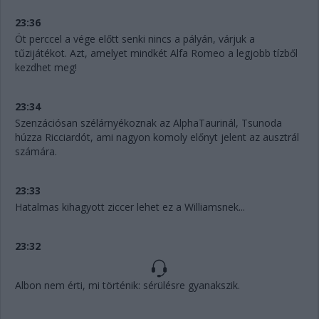
23:36
Öt perccel a vége előtt senki nincs a pályán, várjuk a
tűzijátékot. Azt, amelyet mindkét Alfa Romeo a legjobb tízből
kezdhet meg!
23:34
Szenzációsan szélárnyékoznak az AlphaTaurinál, Tsunoda
húzza Ricciardót, ami nagyon komoly előnyt jelent az ausztrál
számára.
23:33
Hatalmas kihagyott ziccer lehet ez a Williamsnek...
23:32
Albon nem érti, mi történik: sérülésre gyanakszik.