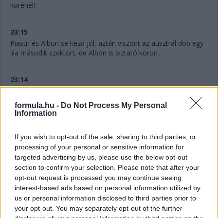
körénél!
23:15
Piastri és Albon se kezd jól, aztán viszont az ausztrál dob egy
lila második szektort, de Albon is biztató körön.
23:14
Jönnek is a McLarenek, jön Albon is, és valószínűleg
Sargeantot is kiküldik, ha ellenőrizték a padlólemezét. Az
formula.hu -
Do Not Process My Personal
mondjuk Albonéra is ráférne a látottak alapján...
Information
23:13
If you wish to opt-out of the sale, sharing to third parties, or
processing of your personal or sensitive information for
Az utolsó négy helyen tehát az elmúlt hetek sztárcsapata, a
targeted advertising by us, please use the below opt-out
McLaren, valamint az elmúlt másfél nap sztárcsapata, a
Williams. Meg Stroll.
section to confirm your selection. Please note that after your
opt-out request is processed you may continue seeing
interest-based ads based on personal information utilized by
23:13
us or personal information disclosed to third parties prior to
Jelenleg Stroll, Albon, Piastri, Norris és Sargeant kieső helyen.
your opt-out. You may separately opt-out of the further
Az amerikai körét törölték pályaelhagyás miatt, bár nem is