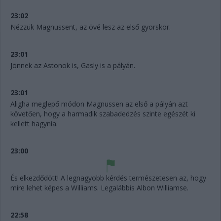
23:02
Nézzük Magnussent, az övé lesz az első gyorskör.
23:01
Jönnek az Astonok is, Gasly is a pályán.
23:01
Aligha meglepő módon Magnussen az első a pályán azt
követően, hogy a harmadik szabadedzés szinte egészét ki
kellett hagynia.
23:00
És elkezdődött! A legnagyobb kérdés természetesen az, hogy
mire lehet képes a Williams. Legalábbis Albon Williamse.
22:58