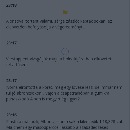
23:18
Alonsóval történt valami, sárga zászlót kaptak sokan, ez
alapvetően befolyásolja a végeredményt...
23:17
Verstappent vizsgálják majd a bokszkijáratban elkövetett
feltartásért.
23:17
Norris elrontotta a körét, még egy lövése lesz, de immár nem
túl jó abroncsokon... Vajon a csapatrádióban a gumikra
panaszkodó Albon is megy még egyet?
23:16
Piastri a második, Albon viszont csak a kilencedik 1:18,828-cal.
Majdnem egy másodperccel lassabb a szabadedzéses