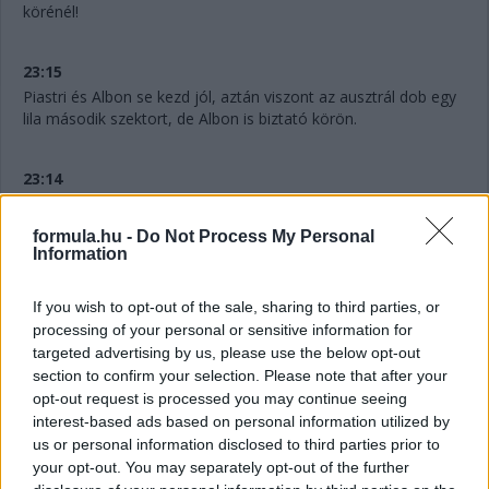
körénél!
23:15
Piastri és Albon se kezd jól, aztán viszont az ausztrál dob egy
lila második szektort, de Albon is biztató körön.
23:14
Jönnek is a McLarenek, jön Albon is, és valószínűleg
Sargeantot is kiküldik, ha ellenőrizték a padlólemezét. Az
formula.hu -
Do Not Process My Personal
mondjuk Albonéra is ráférne a látottak alapján...
Information
23:13
If you wish to opt-out of the sale, sharing to third parties, or
processing of your personal or sensitive information for
Az utolsó négy helyen tehát az elmúlt hetek sztárcsapata, a
targeted advertising by us, please use the below opt-out
McLaren, valamint az elmúlt másfél nap sztárcsapata, a
Williams. Meg Stroll.
section to confirm your selection. Please note that after your
opt-out request is processed you may continue seeing
interest-based ads based on personal information utilized by
23:13
us or personal information disclosed to third parties prior to
Jelenleg Stroll, Albon, Piastri, Norris és Sargeant kieső helyen.
your opt-out. You may separately opt-out of the further
Az amerikai körét törölték pályaelhagyás miatt, bár nem is