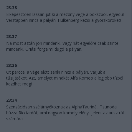
23:38
Elképesztően lassan jut ki a mezőny vége a bokszból, egyedül
Verstappen nincs a pályán. Hülkenberg kezdi a gyorsköröket!
23:37
Na most aztán jön mindenki. Vagy hát egyelőre csak szinte
mindenki. Óriási forgalmi dugó a pályán.
23:36
Öt perccel a vége előtt senki nincs a pályán, várjuk a
tűzijátékot. Azt, amelyet mindkét Alfa Romeo a legjobb tízből
kezdhet meg!
23:34
Szenzációsan szélárnyékoznak az AlphaTaurinál, Tsunoda
húzza Ricciardót, ami nagyon komoly előnyt jelent az ausztrál
számára.