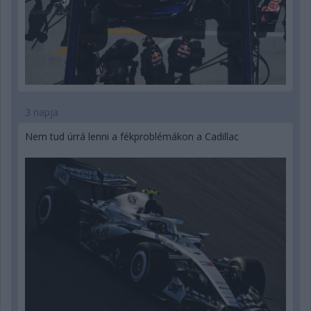
3 napja
Nem tud úrrá lenni a fékproblémákon a Cadillac