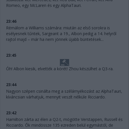
Romeo, egy McLaren és egy AlphaTauri.
23:46
Rémálom a Williams számára: miután az első sorokra is
esélyesnek tűntek, Sargeant a 19., Albon pedig a 14. helyről
rajtol majd – már ha nem jönnek újabb büntetések...
23:45
Óh! Albon kiesik, elvették a körét! Zhou készülhet a Q3-ra.
23:44
Nagyon szépen csinálta meg a szélárnyékozást az AlphaTauri,
kíváncsian várhatjuk, mennyit veszít nélküle Ricciardo.
23:42
Hamilton zárta az élen a Q2-t, mögötte Verstappen, Russell és
Ricciardo. Ők mindössze 135 ezreden belül egymástól, de