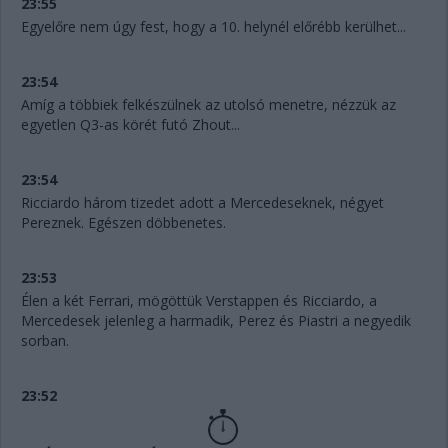
23:55
Egyelőre nem úgy fest, hogy a 10. helynél előrébb kerülhet...
23:54
Amíg a többiek felkészülnek az utolsó menetre, nézzük az
egyetlen Q3-as körét futó Zhout...
23:54
Ricciardo három tizedet adott a Mercedeseknek, négyet
Pereznek. Egészen döbbenetes.
23:53
Élen a két Ferrari, mögöttük Verstappen és Ricciardo, a
Mercedesek jelenleg a harmadik, Perez és Piastri a negyedik
sorban.
23:52