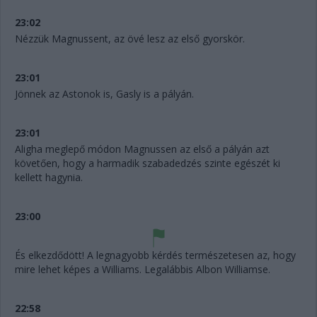
23:02
Nézzük Magnussent, az övé lesz az első gyorskör.
23:01
Jönnek az Astonok is, Gasly is a pályán.
23:01
Aligha meglepő módon Magnussen az első a pályán azt
követően, hogy a harmadik szabadedzés szinte egészét ki
kellett hagynia.
23:00
És elkezdődött! A legnagyobb kérdés természetesen az, hogy
mire lehet képes a Williams. Legalábbis Albon Williamse.
22:58