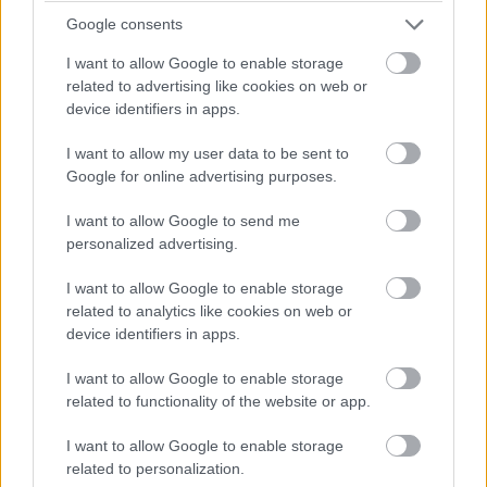
23:09
Google consents
Albon jól kezd, az első szektorban 14 ezredet kap
Verstappentől, a második viszont nem az igazi.
I want to allow Google to enable storage
related to advertising like cookies on web or
device identifiers in apps.
23:07
Bejött a közepes Hamiltonnak: csak egy bő tizedet kap
I want to allow my user data to be sent to
Pereztől, Norris viszont be sem fejezte a körét a sárga
Google for online advertising purposes.
oldalfalú Pirelliken.
I want to allow Google to send me
personalized advertising.
23:07
I want to allow Google to enable storage
Nézzük, hogy kezdenek a Red Bullok: Perez 1:18,553-mal nyit,
related to analytics like cookies on web or
Verstappen pedig egy laza fél másodpercet ad neki, 1:18,099
device identifiers in apps.
az első köre.
I want to allow Google to enable storage
related to functionality of the website or app.
23:06
A McLarenek és a Mercedesek a közepesen jönnek ki,
I want to allow Google to enable storage
spórolnak a lágyakkal, Perez viszont lágyon, akárcsak a
related to personalization.
mögötte érkező Verstappen.