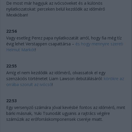
De most már hagyjuk az ivócsöveket és a különös
nyilatkozatokat: perceken belül kezdődik az időmérő
Mexikóban!
22:56
Vagy esetleg Perez papa nyilatkozatát arról, hogy fia még tíz
évig lehet Verstappen csapattársa –
és hogy mennyire szereti
Helmut Markót
!
22:55
Amíg el nem kezdődik az időmérő, olvassatok el egy
szenzációs történetet Liam Lawson debütálásáról:
körökre az
orrába szorult az ivócső
!
22:53
Egy versenyző számára jóval kevésbé fontos az időmérő, mint
bárki másnak, Yuki Tsunodát ugyanis a rajtrács végére
száműzik az erőforráskomponensek cseréje miatt.