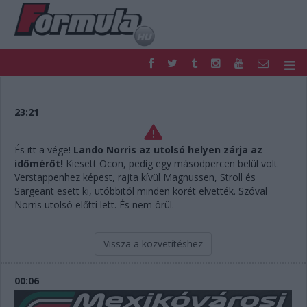
F1
PARC FERMÉ
FORMULA
MOTOR
23:21
NEMZETKÖZI
HAZAI
RETRO
EGYÉB
És itt a vége!
Lando Norris az utolsó helyen zárja az
PODCAST
SHOP
időmérőt!
Kiesett Ocon, pedig egy másodpercen belül volt
LIVE
TIPPJÁTÉK
Verstappenhez képest, rajta kívül Magnussen, Stroll és
Sargeant esett ki, utóbbitól minden körét elvették. Szóval
DIGITÁLIS MAGAZIN
PONTÁLLÁSOK
Norris utolsó előtti lett. És nem örül.
VERSENYNAPTÁRAK
Vissza a közvetítéshez
00:06