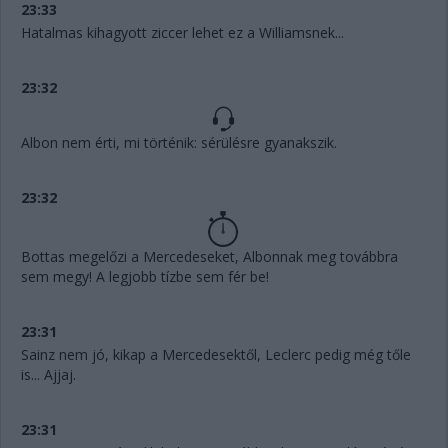
23:33
Hatalmas kihagyott ziccer lehet ez a Williamsnek...
23:32
Albon nem érti, mi történik: sérülésre gyanakszik.
23:32
Bottas megelőzi a Mercedeseket, Albonnak meg továbbra
sem megy! A legjobb tízbe sem fér be!
23:31
Sainz nem jó, kikap a Mercedesektől, Leclerc pedig még tőle
is... Ajjaj.
23:31