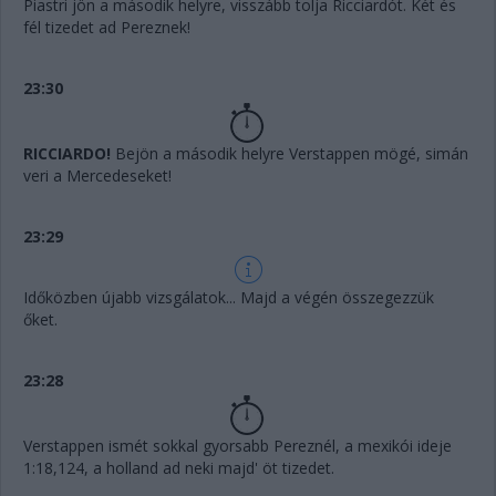
Piastri jön a második helyre, visszább tolja Ricciardót. Két és
fél tizedet ad Pereznek!
23:30
RICCIARDO!
Bejön a második helyre Verstappen mögé, simán
veri a Mercedeseket!
23:29
Időközben újabb vizsgálatok... Majd a végén összegezzük
őket.
23:28
Verstappen ismét sokkal gyorsabb Pereznél, a mexikói ideje
1:18,124, a holland ad neki majd' öt tizedet.