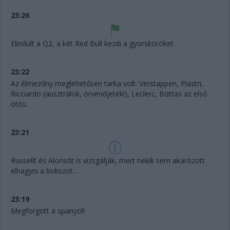
23:26
Elindult a Q2, a két Red Bull kezdi a gyorsköröket.
23:22
Az élmezőny meglehetősen tarka volt: Verstappen, Piastri,
Ricciardo (ausztrálok, örvendjetek!), Leclerc, Bottas az első
ötös.
23:21
Russellt és Alonsót is vizsgálják, mert nekik sem akarózott
elhagyni a bokszot...
23:19
Megforgott a spanyol!