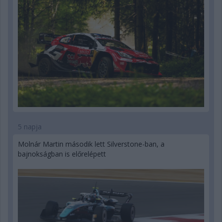
5 napja
Molnár Martin második lett Silverstone-ban, a
bajnokságban is előrelépett