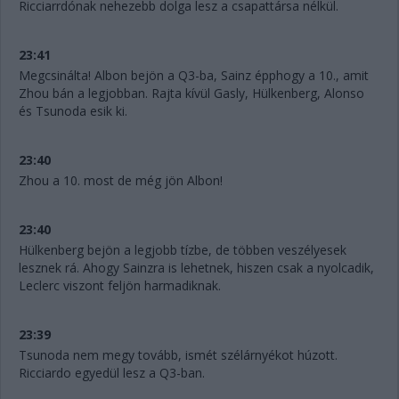
Ricciarrdónak nehezebb dolga lesz a csapattársa nélkül.
23:41
Megcsinálta! Albon bejön a Q3-ba, Sainz épphogy a 10., amit
Zhou bán a legjobban. Rajta kívül Gasly, Hülkenberg, Alonso
és Tsunoda esik ki.
23:40
Zhou a 10. most de még jön Albon!
23:40
Hülkenberg bejön a legjobb tízbe, de többen veszélyesek
lesznek rá. Ahogy Sainzra is lehetnek, hiszen csak a nyolcadik,
Leclerc viszont feljön harmadiknak.
23:39
Tsunoda nem megy tovább, ismét szélárnyékot húzott.
Ricciardo egyedül lesz a Q3-ban.