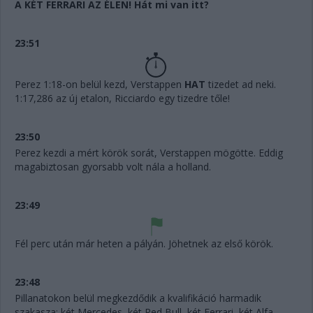
A KÉT FERRARI AZ ÉLEN! Hát mi van itt?
23:51
Perez 1:18-on belül kezd, Verstappen
HAT
tizedet ad neki.
1:17,286 az új etalon, Ricciardo egy tizedre tőle!
23:50
Perez kezdi a mért körök sorát, Verstappen mögötte. Eddig
magabiztosan gyorsabb volt nála a holland.
23:49
Fél perc után már heten a pályán. Jöhetnek az első körök.
23:48
Pillanatokon belül megkezdődik a kvalifikáció harmadik
szakasza: két Mercedes, két Red Bull, két Ferrari, két Alfa