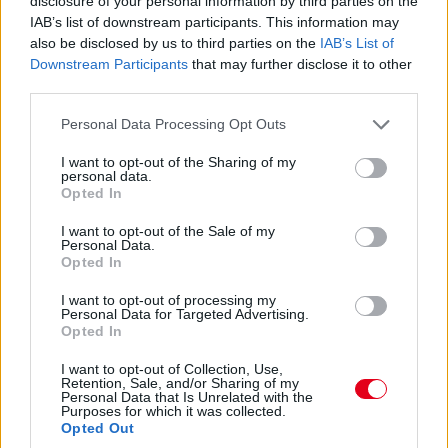
disclosure of your personal information by third parties on the
szerzett vele előnyt, sokkal inkább hibázott, sőt a padlólemezt
IAB’s list of downstream participants. This information may
is odaverte.
also be disclosed by us to third parties on the
IAB’s List of
Downstream Participants
that may further disclose it to other
third parties.
23:11
Lubickol a Williams az első szektorban, most épp Sargeanté a
Please note that this website/app uses one or more Google
Personal Data Processing Opt Outs
legjobb szektoridő, ennek ellenére Albon csak a 16., Sargeant
services and may gather and store information including but
csak a 19. helyen. Össze kell rakni egy rendes kört, különben
not limited to your visit or usage behaviour. You may click to
I want to opt-out of the Sharing of my
idő előtt véget ér a csoda...
personal data.
grant or deny consent to Google and its third-party tags to
Opted In
use your data for below specified purposes in below Google
consent section.
23:10
I want to opt-out of the Sale of my
Personal Data.
Lágyakon a Ferrarik is, Leclerc a 3., Sainz a 7. helyen!
Opted In
I want to opt-out of processing my
23:10
Personal Data for Targeted Advertising.
Opted In
Közben Bottas a második helyre jön be, de Ricciardo két
I want to opt-out of Collection, Use,
Retention, Sale, and/or Sharing of my
lilával visszatolja, Albon viszont 1:19,382-t fut, majd másfél
Personal Data that Is Unrelated with the
másodperccel gyengébbet, mint a harmadik edzésen.
Purposes for which it was collected.
Opted Out