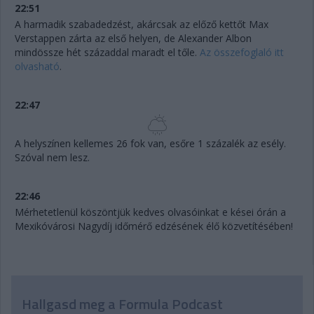
22:51
A harmadik szabadedzést, akárcsak az előző kettőt Max
Verstappen zárta az első helyen, de Alexander Albon
mindössze hét századdal maradt el tőle.
Az összefoglaló itt
olvasható
.
22:47
A helyszínen kellemes 26 fok van, esőre 1 százalék az esély.
Szóval nem lesz.
22:46
Mérhetetlenül köszöntjük kedves olvasóinkat e kései órán a
Mexikóvárosi Nagydíj időmérő edzésének élő közvetítésében!
Hallgasd meg a Formula Podcast