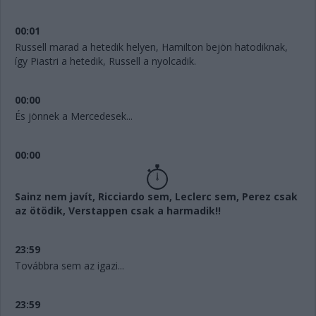
00:01
Russell marad a hetedik helyen, Hamilton bejön hatodiknak,
így Piastri a hetedik, Russell a nyolcadik.
00:00
És jönnek a Mercedesek...
00:00
Sainz nem javít, Ricciardo sem, Leclerc sem, Perez csak
az ötödik, Verstappen csak a harmadik!!
23:59
Továbbra sem az igazi...
23:59