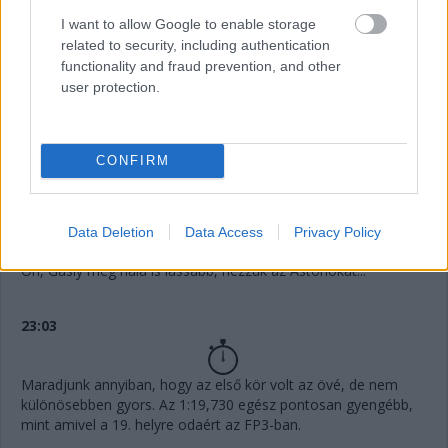
I want to allow Google to enable storage
related to security, including authentication
23:05
functionality and fraud prevention, and other
Stroll még lassabb, Alonso legalább Magnussent elcsípi, de
user protection.
csak minimális különbséggel.
23:04
CONFIRM
Említsük meg gyorsan, az Alpine rettenetesen szerepelt eddig,
úgy fest, a Renault nem érzi jól magát a magaslati levegőben.
Data Deletion
Data Access
Privacy Policy
23:04
Óh, Gasly még nála is lassabb, nézzük az Astonokat...
23:03
Maradjunk annyiban, hogy az első kör volt az övé, de nem
különösebben gyors. Az 1:19,730 egész pontosan gyengébb,
mint amivel a 19. helyre odaért az FP3-ban.