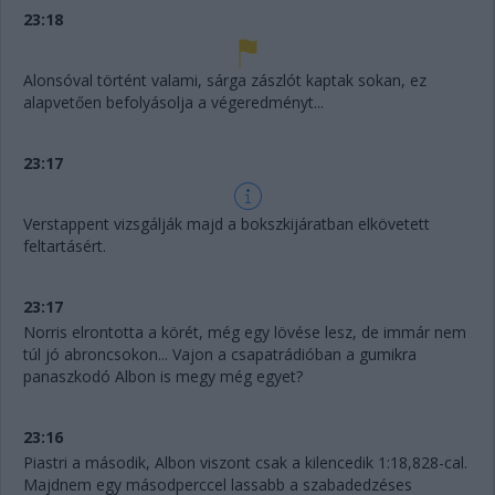
23:18
Alonsóval történt valami, sárga zászlót kaptak sokan, ez
alapvetően befolyásolja a végeredményt...
23:17
Verstappent vizsgálják majd a bokszkijáratban elkövetett
feltartásért.
23:17
Norris elrontotta a körét, még egy lövése lesz, de immár nem
túl jó abroncsokon... Vajon a csapatrádióban a gumikra
panaszkodó Albon is megy még egyet?
23:16
Piastri a második, Albon viszont csak a kilencedik 1:18,828-cal.
Majdnem egy másodperccel lassabb a szabadedzéses