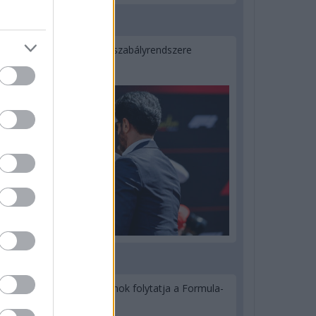
2 napja
Ilyen lehet a jövő F1-es szabályrendszere
Domenicali szerint
3 napja
Újabb korábbi F2-es bajnok folytatja a Formula-
E-ben