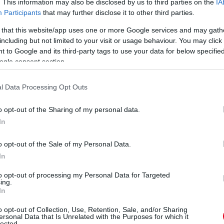
. This information may also be disclosed by us to third parties on the
IA
Participants
that may further disclose it to other third parties.
 that this website/app uses one or more Google services and may gath
ági autó mellett.
including but not limited to your visit or usage behaviour. You may click 
 to Google and its third-party tags to use your data for below specifi
ogle consent section.
zélyesen engedték ki a kerékcserét követően.
l Data Processing Opt Outs
 Verstappen és Russell gyakorlatilag új lágyakon. Mögöttük
o opt-out of the Sharing of my personal data.
In
atégián lesz a két Mercedes. Ezzel a sorrend Hamilton,
o opt-out of the Sale of my Personal Data.
In
to opt-out of processing my Personal Data for Targeted
ing.
In
ja a lágyakat, Hamilton pedig kint marad a használt
 a harmadik helyre jön vissza 15 kör van hátra jelenleg.
o opt-out of Collection, Use, Retention, Sale, and/or Sharing
ersonal Data that Is Unrelated with the Purposes for which it
lected.