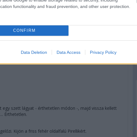
cation functionality and fraud prevention, and other user protection.
örre, Hamilton a közepeseken, de óriási köztük a különbség:
CONFIRM
okszban. Ingyen kerékcsere. így Verstappen könnyedén
Data Deletion
Data Access
Privacy Policy
egy szett lágyat - érthetetlen módon -, majd vissza kellett
.. Érthetetlen.
zi. Kijön a friss fehér oldalfalú Pirellikért.