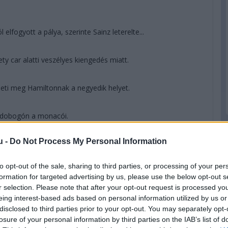
elfogyott a pálya, szerinte Sainz leterelte...
y car alatti veszélyes kiengedés miatt.
heti meg Hamiltonnak a negyedik helyet.
t dobogón a monacói.
u -
Do Not Process My Personal Information
k a Ferrarik!
to opt-out of the sale, sharing to third parties, or processing of your per
formation for targeted advertising by us, please use the below opt-out s
r selection. Please note that after your opt-out request is processed y
eing interest-based ads based on personal information utilized by us or
az első kanyarban.
disclosed to third parties prior to your opt-out. You may separately opt-
losure of your personal information by third parties on the IAB’s list of