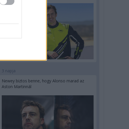
3 napja
Newey biztos benne, hogy Alonso marad az
Aston Martinnál