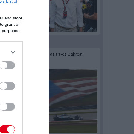
B’s List of
er and store
to grant or
ed purposes
2 napja
Megvan, mikor kezdődik az F1-es Bahreini
Nagydíj Malajziában