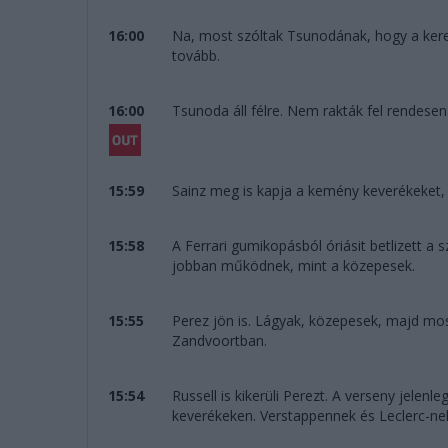
16:00
Na, most szóltak Tsunodának, hogy a kerek
tovább.
16:00
Tsunoda áll félre. Nem rakták fel rendesen
15:59
Sainz meg is kapja a kemény keverékeket, 
15:58
A Ferrari gumikopásból óriásit betlizett 
jobban működnek, mint a közepesek.
15:55
Perez jön is. Lágyak, közepesek, majd mo
Zandvoortban.
15:54
Russell is kikerüli Perezt. A verseny jele
keverékeken. Verstappennek és Leclerc-nek