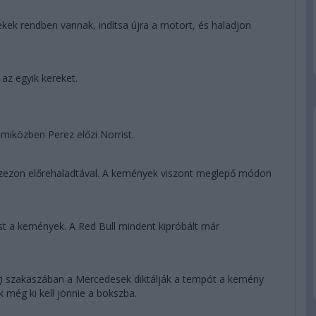
ek rendben vannak, indítsa újra a motort, és haladjon
 az egyik kereket.
miközben Perez előzi Norrist.
a szezon előrehaladtával. A kemények viszont meglepő módon
st a kemények. A Red Bull mindent kipróbált már
nlegi szakaszában a Mercedesek diktálják a tempót a kemény
 még ki kell jönnie a bokszba.