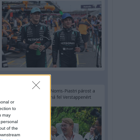
1 napja
Hakkinen megtartaná a Norris-Piastri párost a
McLarennél, nem borítaná fel Verstappenért
sonal or
ection to
ou may
 personal
out of the
 downstream