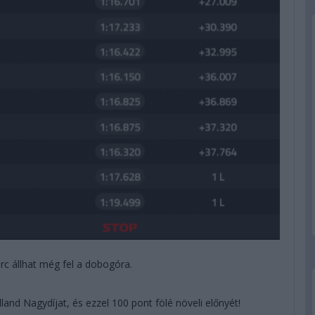
rc állhat még fel a dobogóra.
and Nagydíjat, és ezzel 100 pont fölé növeli előnyét!