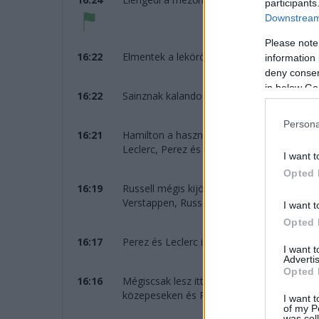
participants
Downstream 
Please note
16:22
Elmentek a lekörözött versenyzők a biztons
information 
deny consent
in below Go
16:22
Sainznak kalandos futama van, ezúttal ves
Persona
16:21
Hamilton a használt közepeseken, mögötte
Leclerc, Perez és Sainz.
I want t
Opted 
16:19
Russell mégis kijön a lágyakért. Eltérő str
Verstappen, Russell.
I want t
Opted 
16:17
Perez és Leclerc is a bokszban.
I want 
Advertis
Opted 
16:16
Mégiscsak lesz itt izgalom! Verstappen kap
közepeseken és Russell is. Verstappen csak
I want t
of my P
was col