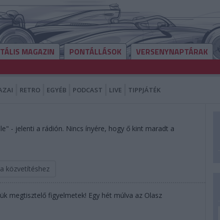
ITÁLIS MAGAZIN
PONTÁLLÁSOK
VERSENYNAPTÁRAK
AZAI
RETRO
EGYÉB
PODCAST
LIVE
TIPPJÁTÉK
le" - jelenti a rádión. Nincs ínyére, hogy ő kint maradt a
 a közvetítéshez
jük megtisztelő figyelmetek! Egy hét múlva az Olasz