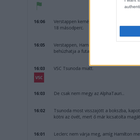
authenti
16:06
Verstappen kemény gumikon az utolsó 23 k
18 másodperc.
16:05
Verstappen, Hamilton és sokan mások a b
behúzhatja a futamot.
16:03
VSC Tsunoda miatt.
16:03
De csak nem megy az AlphaTauri...
16:02
Tsunoda most visszajött a bokszba, kapott 
kötni az övét, mert ő már kicsatolta magát.
16:01
Leclerc nem várja meg, amíg Hamilton megelő