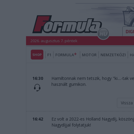
DIG
2026. augusztus 7. péntek
SHOP
F1
FORMULA
MOTOR
NEMZETKÖZI
H
16:30
Hamiltonnak nem tetszik, hogy "ki....-tak ve
használt gumikon.
Vissza
16:42
Ez volt a 2022-es Holland Nagydíj, köszön
Nagydíjjal folytatjuk!