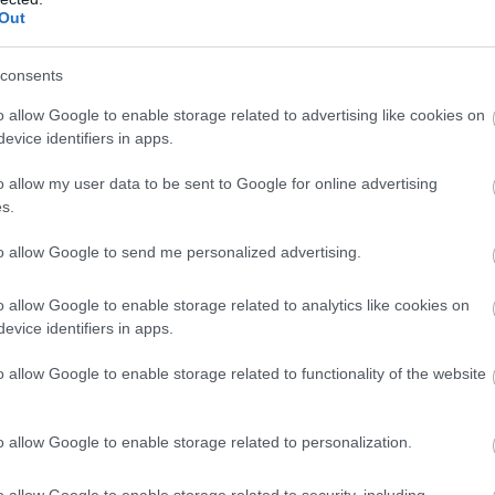
Out
consents
is adná neki a pozíciót.
o allow Google to enable storage related to advertising like cookies on
evice identifiers in apps.
n!
o allow my user data to be sent to Google for online advertising
s.
rstappen és Hamilton között. A további sorrend:
to allow Google to send me personalized advertising.
o allow Google to enable storage related to analytics like cookies on
evice identifiers in apps.
o allow Google to enable storage related to functionality of the website
o allow Google to enable storage related to personalization.
i!
o allow Google to enable storage related to security, including