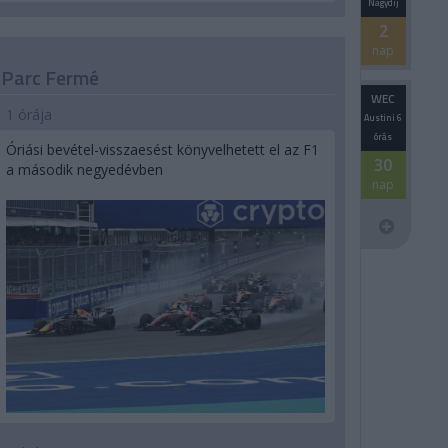
Nagydíj
2
nap
Parc Fermé
WEC
1 órája
Austini 6
órás
Óriási bevétel-visszaesést könyvelhetett el az F1
30
a második negyedévben
nap