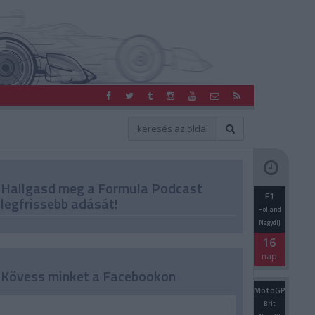
Hallgasd meg a Formula Podcast
F1
legfrissebb adását!
Holland
Nagydíj
16
nap
Kövess minket a Facebookon
MotoGP
Brit