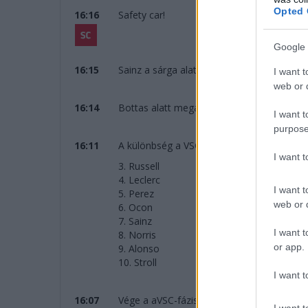
Opted 
16:16
Safety car!
Google 
16:15
Sainz a sárga alatt előzte Ocont, de vissza 
I want t
web or d
16:14
Bottas alatt megáll az Alfa a célegyenesbe
I want t
purpose
16:11
A különbség a VSC után 12,8 másodperc Ve
I want 
3. Russell
4. Leclerc
I want t
5. Perez
web or d
6. Ocon
7. Sainz
I want t
8. Norris
or app.
9. Alonso
10. Stroll
I want t
16:07
Vége a aVSC-fázisnak, megint lehet nyomn
I want t